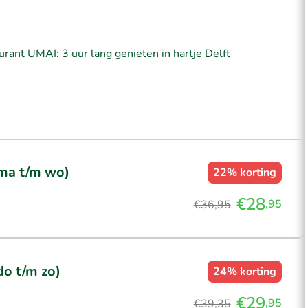
urant UMAI: 3 uur lang genieten in hartje Delft
 ma t/m wo)
22%
korting
€28
,95
€36,95
do t/m zo)
24%
korting
€29
,95
€39,35