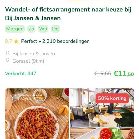
Wandel- of fietsarrangement naar keuze bij
Bij Jansen & Jansen
Morgen
Zo
Wo
Do
9.7
Perfect
• 2.210 beoordelingen
Bij Jansen & Jansen
Gorssel (9km)
€11
Verkocht: 447
€19
,65
,50
50% korting