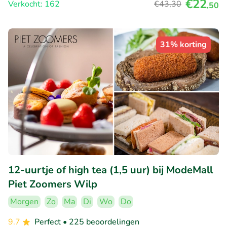
€22
Verkocht: 162
€43
,30
,50
31% korting
12-uurtje of high tea (1,5 uur) bij ModeMall
Piet Zoomers Wilp
Morgen
Zo
Ma
Di
Wo
Do
9.7
Perfect
• 225 beoordelingen