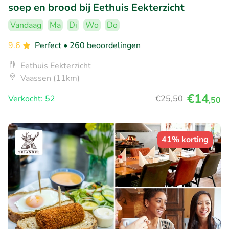
soep en brood bij Eethuis Eekterzicht
Vandaag
Ma
Di
Wo
Do
9.6
Perfect
• 260 beoordelingen
Eethuis Eekterzicht
Vaassen (11km)
€14
Verkocht: 52
€25
,50
,50
41% korting