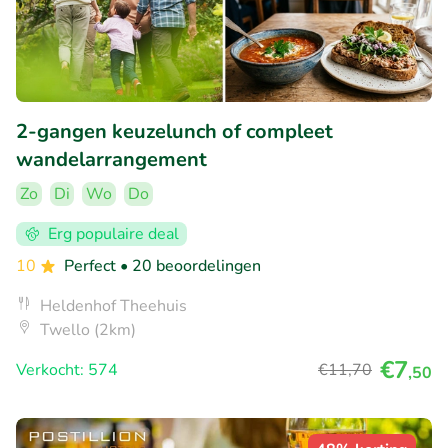
2-gangen keuzelunch of compleet
wandelarrangement
Zo
Di
Wo
Do
Erg populaire deal
10
Perfect
• 20 beoordelingen
Heldenhof Theehuis
Twello (2km)
€7
Verkocht: 574
€11
,70
,50