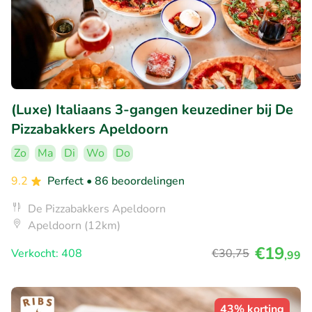
(Luxe) Italiaans 3-gangen keuzediner bij De
Pizzabakkers Apeldoorn
Zo
Ma
Di
Wo
Do
9.2
Perfect
• 86 beoordelingen
De Pizzabakkers Apeldoorn
Apeldoorn (12km)
€19
Verkocht: 408
€30
,75
,99
43% korting