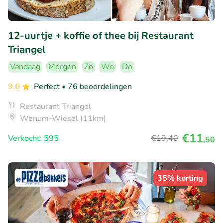
12-uurtje + koffie of thee bij Restaurant
Triangel
Vandaag
Morgen
Zo
Wo
Do
9.6
Perfect
• 76 beoordelingen
Restaurant Triangel
Wenum-Wiesel (11km)
€11
Verkocht: 595
€19
,40
,50
35% korting