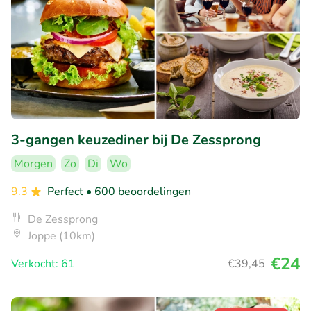
3-gangen keuzediner bij De Zessprong
Morgen
Zo
Di
Wo
9.3
Perfect
• 600 beoordelingen
De Zessprong
Joppe (10km)
€24
Verkocht: 61
€39
,45