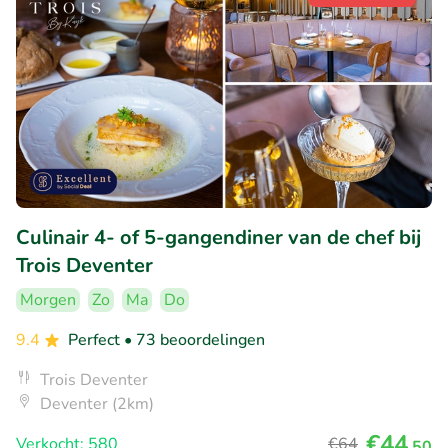
Culinair 4- of 5-gangendiner van de chef bij
Trois Deventer
Morgen
Zo
Ma
Do
9.4
Perfect
• 73 beoordelingen
Trois Deventer
Deventer (2km)
€44
Verkocht: 580
€64
,50