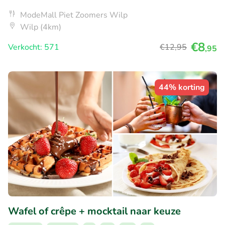
ModeMall Piet Zoomers Wilp
Wilp (4km)
€8
Verkocht: 571
€12
,95
,95
44% korting
Wafel of crêpe + mocktail naar keuze