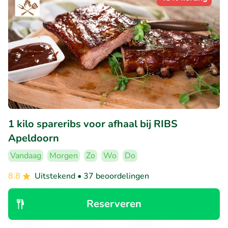
1 kilo spareribs voor afhaal bij RIBS
Apeldoorn
Vandaag
Morgen
Zo
Wo
Do
8.8
Uitstekend
• 37 beoordelingen
RIBS Apeldoorn
Reserveren
Apeldoorn (12km)
Ontdek
Zoeken
Boekingen
Menu