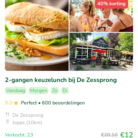
40% korting
2-gangen keuzelunch bij De Zessprong
Vandaag
Morgen
Zo
Di
9.3
Perfect
• 600 beoordelingen
De Zessprong
Joppe (10km)
€12
Verkocht: 23
€20
,10