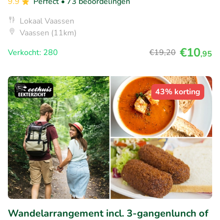
9.9
Perfect
• 73 beoordelingen
Lokaal Vaassen
Vaassen (11km)
€10
Verkocht: 280
€19
,20
,95
43% korting
Wandelarrangement incl. 3-gangenlunch of