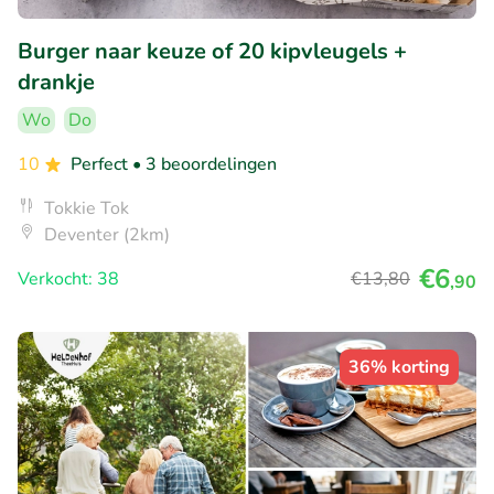
Burger naar keuze of 20 kipvleugels +
drankje
Wo
Do
10
Perfect
• 3 beoordelingen
Tokkie Tok
Deventer (2km)
€6
Verkocht: 38
€13
,80
,90
36% korting