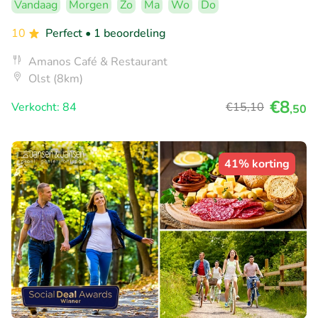
Vandaag
Morgen
Zo
Ma
Wo
Do
10
Perfect
• 1 beoordeling
Amanos Café & Restaurant
Olst (8km)
€8
Verkocht: 84
€15
,10
,50
41% korting