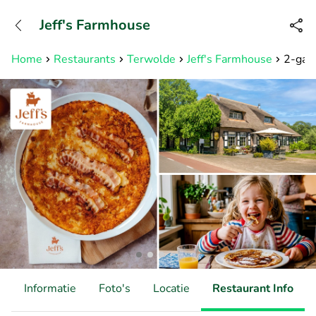
+31882050505
Jeff's Farmhouse
Bereikbaar tot 23:00 uur
Home
Restaurants
Terwolde
Jeff's Farmhouse
2-gang
d
Informatie
Foto's
Locatie
Restaurant Info