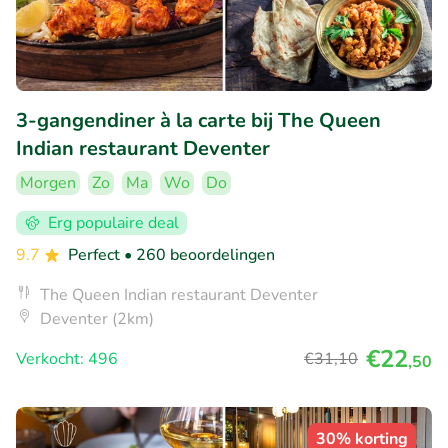
3-gangendiner à la carte bij The Queen
Indian restaurant Deventer
Morgen
Zo
Ma
Wo
Do
Erg populaire deal
9.7
Perfect
• 260 beoordelingen
The Queen Indian restaurant Deventer
Deventer (2km)
€22
Verkocht: 496
€31
,10
,50
30% korting