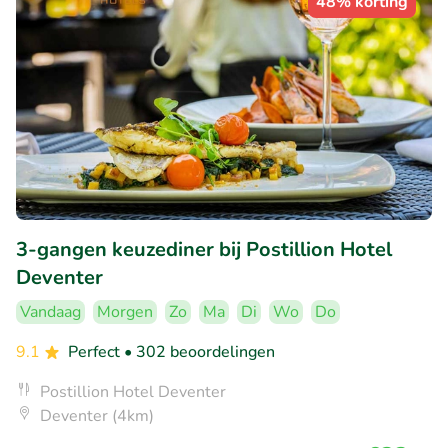
48% korting
3-gangen keuzediner bij Postillion Hotel
Deventer
Vandaag
Morgen
Zo
Ma
Di
Wo
Do
9.1
Perfect
• 302 beoordelingen
Postillion Hotel Deventer
Deventer (4km)