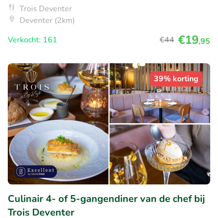
Trois Deventer
Deventer (2km)
€19
Verkocht: 161
€44
,95
39% korting
Culinair 4- of 5-gangendiner van de chef bij
Trois Deventer