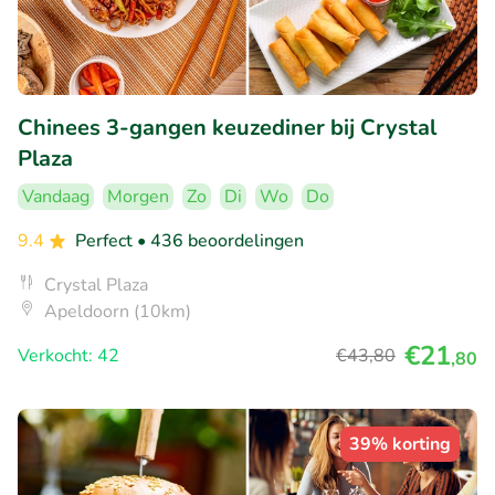
Chinees 3-gangen keuzediner bij Crystal
Plaza
Vandaag
Morgen
Zo
Di
Wo
Do
9.4
Perfect
• 436 beoordelingen
Crystal Plaza
Apeldoorn (10km)
€21
Verkocht: 42
€43
,80
,80
39% korting