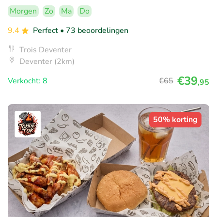
Morgen
Zo
Ma
Do
9.4
Perfect
• 73 beoordelingen
Trois Deventer
Deventer (2km)
€39
Verkocht: 8
€65
,95
50% korting