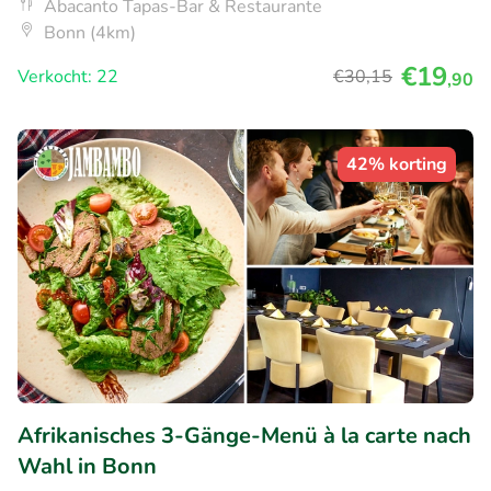
Abacanto Tapas-Bar & Restaurante
Bonn (4km)
€19
Verkocht: 22
€30
,15
,90
42% korting
Afrikanisches 3-Gänge-Menü à la carte nach
Wahl in Bonn