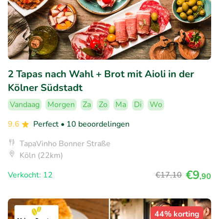
2 Tapas nach Wahl + Brot mit Aioli in der
Kölner Südstadt
Vandaag
Morgen
Za
Zo
Ma
Di
Wo
9.6
Perfect
• 10 beoordelingen
TapaVinho Bonner Straße
Köln (22km)
€9
Verkocht: 12
€17
,10
,90
44% korting