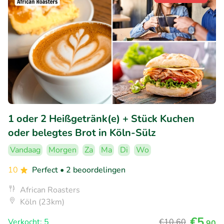
1 oder 2 Heißgetränk(e) + Stück Kuchen
oder belegtes Brot in Köln-Sülz
Vandaag
Morgen
Za
Ma
Di
Wo
10
Perfect
• 2 beoordelingen
African Roasters
Köln (23km)
€5
Verkocht: 5
€10
,60
,90