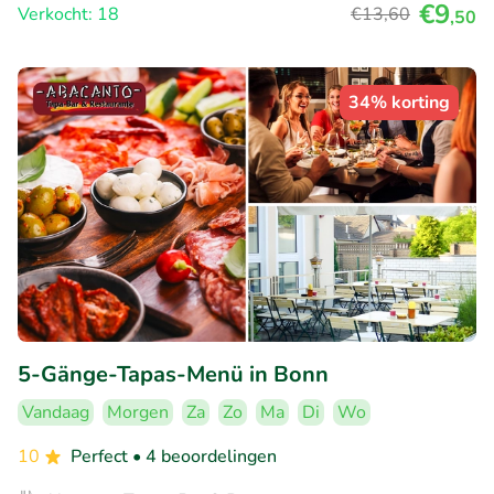
€9
Verkocht: 18
€13
,60
,50
34% korting
5-Gänge-Tapas-Menü in Bonn
Vandaag
Morgen
Za
Zo
Ma
Di
Wo
10
Perfect
• 4 beoordelingen