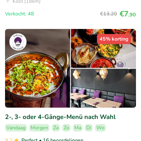
Köln (18km)
€7
Verkocht: 48
€13
,20
,90
45% korting
2-, 3- oder 4-Gänge-Menü nach Wahl
Vandaag
Morgen
Za
Zo
Ma
Di
Wo
9.2
Perfect
• 16 beoordelingen