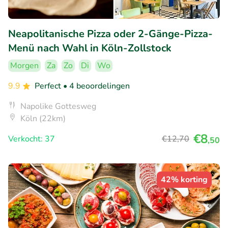
Neapolitanische Pizza oder 2-Gänge-Pizza-
Menü nach Wahl in Köln-Zollstock
Morgen
Za
Zo
Di
Wo
9.9
Perfect
• 4 beoordelingen
Napolike Gottesweg
Köln (22km)
€8
Verkocht: 37
€12
,70
,50
42% korting