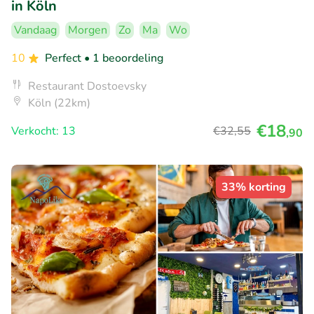
in Köln
Vandaag
Morgen
Zo
Ma
Wo
10
Perfect
• 1 beoordeling
Restaurant Dostoevsky
Köln (22km)
€18
Verkocht: 13
€32
,55
,90
33% korting