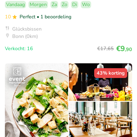
Vandaag
Morgen
Za
Zo
Di
Wo
10
Perfect
• 1 beoordeling
Glücksbissen
Bonn (0km)
€9
Verkocht: 16
€17
,65
,90
43% korting