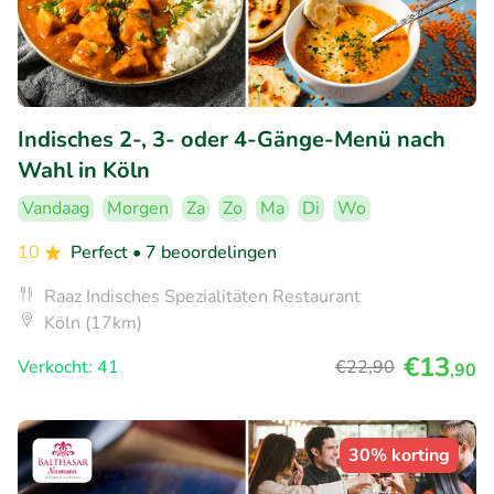
Indisches 2-, 3- oder 4-Gänge-Menü nach
Wahl in Köln
Vandaag
Morgen
Za
Zo
Ma
Di
Wo
10
Perfect
• 7 beoordelingen
Raaz Indisches Spezialitäten Restaurant
Köln (17km)
€13
Verkocht: 41
€22
,90
,90
30% korting