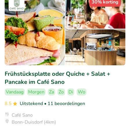
30% korting
Frühstücksplatte oder Quiche + Salat +
Pancake im Café Sano
Vandaag
Morgen
Za
Zo
Di
Wo
8.5
Uitstekend
• 11 beoordelingen
Café Sano
Bonn-Duisdorf (4km)