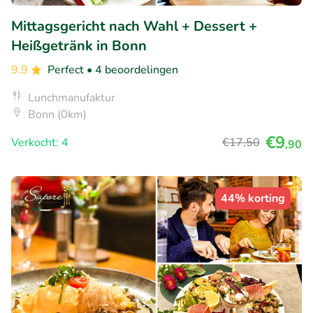
Mittagsgericht nach Wahl + Dessert +
Heißgetränk in Bonn
9.9
Perfect
• 4 beoordelingen
Lunchmanufaktur
Bonn (0km)
€9
Verkocht: 4
€17
,50
,90
44% korting