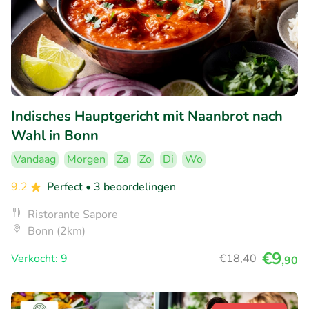
Indisches Hauptgericht mit Naanbrot nach
Wahl in Bonn
Vandaag
Morgen
Za
Zo
Di
Wo
9.2
Perfect
• 3 beoordelingen
Ristorante Sapore
Bonn (2km)
€9
Verkocht: 9
€18
,40
,90