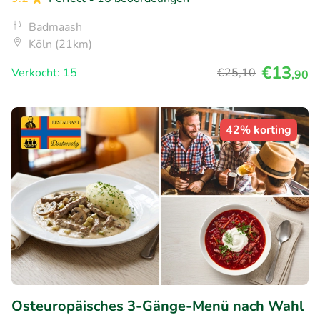
Badmaash
Köln (21km)
€13
Verkocht: 15
€25
,10
,90
42% korting
Osteuropäisches 3-Gänge-Menü nach Wahl