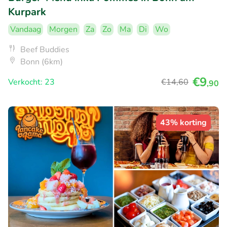
Kurpark
Vandaag
Morgen
Za
Zo
Ma
Di
Wo
Beef Buddies
Bonn (6km)
€9
Verkocht: 23
€14
,60
,90
43% korting