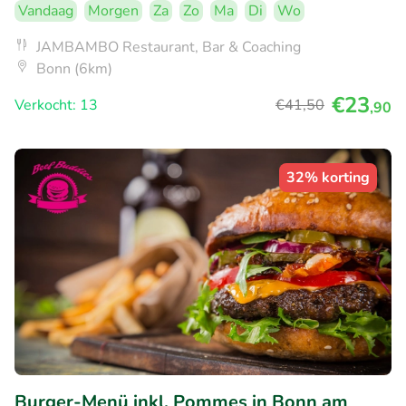
Vandaag
Morgen
Za
Zo
Ma
Di
Wo
JAMBAMBO Restaurant, Bar & Coaching
Bonn (6km)
€23
Verkocht: 13
€41
,50
,90
32% korting
Burger-Menü inkl. Pommes in Bonn am