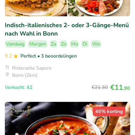
Indisch-italienisches 2- oder 3-Gänge-Menü
nach Wahl in Bonn
Vandaag
Morgen
Za
Zo
Ma
Di
Wo
9.2
Perfect
• 3 beoordelingen
Ristorante Sapore
Bonn (2km)
€11
Verkocht: 42
€21
,30
,90
46% korting