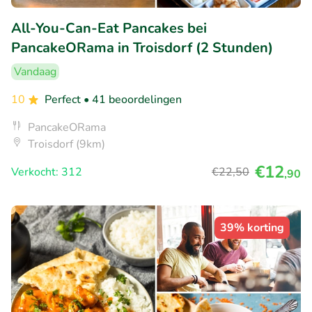
All-You-Can-Eat Pancakes bei
PancakeORama in Troisdorf (2 Stunden)
Vandaag
10
Perfect
• 41 beoordelingen
PancakeORama
Troisdorf (9km)
€12
Verkocht: 312
€22
,50
,90
39% korting