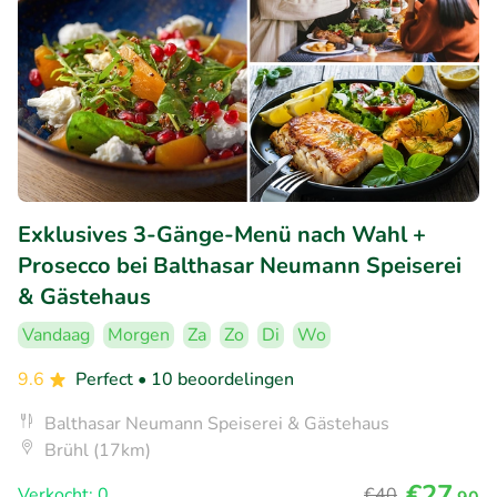
Exklusives 3-Gänge-Menü nach Wahl +
Prosecco bei Balthasar Neumann Speiserei
& Gästehaus
Vandaag
Morgen
Za
Zo
Di
Wo
9.6
Perfect
• 10 beoordelingen
Balthasar Neumann Speiserei & Gästehaus
Brühl (17km)
€27
Verkocht: 0
€40