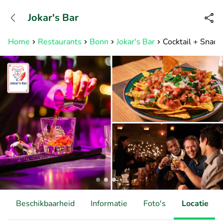
+31882050505
Jokar's Bar
Bereikbaar tot 23:00 uur
Home
Restaurants
Bonn
Jokar's Bar
Cocktail + Snack
Beschikbaarheid
Informatie
Foto's
Locatie