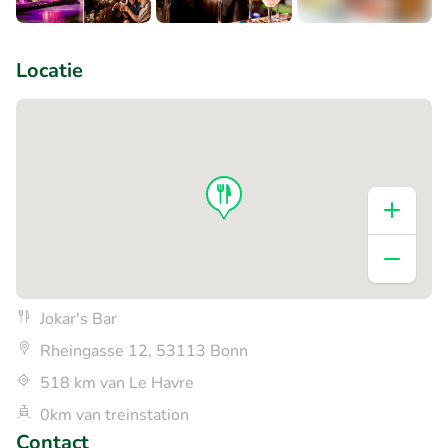
+3
Locatie
Jokar's Bar
Rheingasse 12, 53113 Bonn
518 km van Le Havre
0km van treinstation
Contact