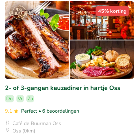
45% korting
2- of 3-gangen keuzediner in hartje Oss
Do
Vr
Za
9.1
Perfect
• 6 beoordelingen
Café de Buurman Oss
Oss (0km)