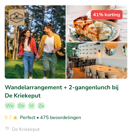
41% korting
Wandelarrangement + 2-gangenlunch bij
De Kriekeput
Wo
Do
Vr
Za
9.7
Perfect
• 475 beoordelingen
De Kriekeput