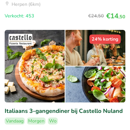
Herpen (6km)
€14
Verkocht: 453
€24
,50
,50
24% korting
Italiaans 3-gangendiner bij Castello Nuland
Vandaag
Morgen
Wo