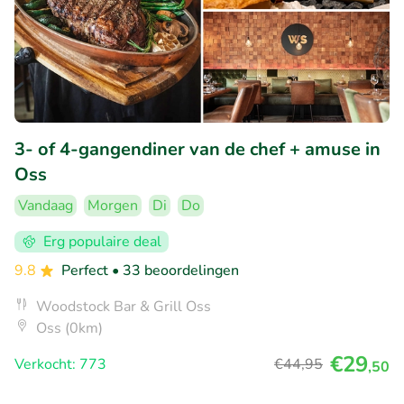
3- of 4-gangendiner van de chef + amuse in
Oss
Vandaag
Morgen
Di
Do
Erg populaire deal
9.8
Perfect
• 33 beoordelingen
Woodstock Bar & Grill Oss
Oss (0km)
€29
Verkocht: 773
€44
,95
,50