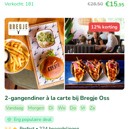
€15
Verkocht: 181
€28
,50
,95
12% korting
2-gangendiner à la carte bij Bregje Oss
Vandaag
Morgen
Di
Wo
Do
Vr
Za
Erg populaire deal
9.6
Perfect
• 224 beoordelingen