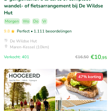
wandel- of fietsarrangement bij De Wildse
Hut
Morgen
Wo
Do
Vr
9.8
Perfect
• 1.111 beoordelingen
De Wildse Hut
Maren-Kessel (10km)
€10
Verkocht: 401
€16
,50
,95
47% korting