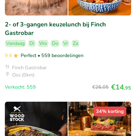
2- of 3-gangen keuzelunch bij Finch
Gastrobar
Vandaag
Di
Wo
Do
Vr
Za
9.6
Perfect
• 559 beoordelingen
Finch Gastrobar
Oss (0km)
€14
Verkocht: 559
€26
,05
,95
34% korting