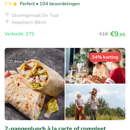
9.9
Perfect
• 104 beoordelingen
Stoomgemaal De Tuut
Appeltern (8km)
€9
Verkocht: 275
€16
,95
34% korting
2-gangenlunch à la carte of compleet