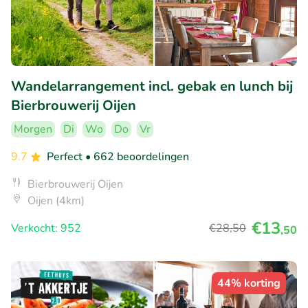
Wandelarrangement incl. gebak en lunch bij
Bierbrouwerij Oijen
Morgen
Di
Wo
Do
Vr
9.7
Perfect
• 662 beoordelingen
Bierbrouwerij Oijen
Oijen (4km)
€13
Verkocht: 952
€28
,50
,50
44% korting