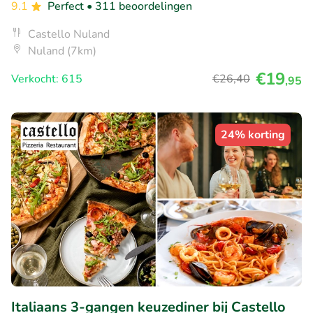
9.1
Perfect
• 311 beoordelingen
Castello Nuland
Nuland (7km)
€19
Verkocht: 615
€26
,40
,95
24% korting
Italiaans 3-gangen keuzediner bij Castello