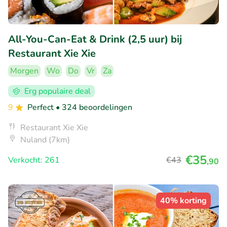
All-You-Can-Eat & Drink (2,5 uur) bij
Restaurant Xie Xie
Morgen
Wo
Do
Vr
Za
Erg populaire deal
9
Perfect
• 324 beoordelingen
Restaurant Xie Xie
Nuland (7km)
€35
Verkocht: 261
€43
,90
40% korting