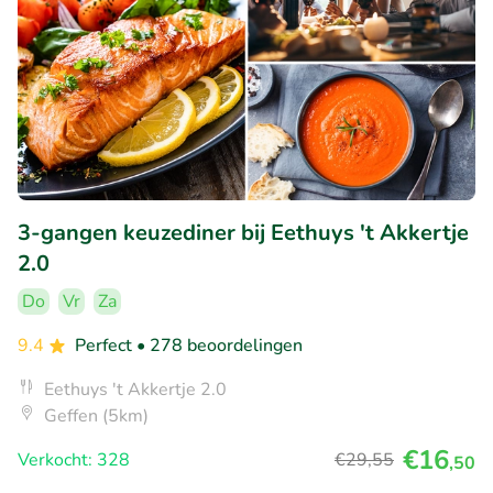
3-gangen keuzediner bij Eethuys 't Akkertje
2.0
Do
Vr
Za
9.4
Perfect
• 278 beoordelingen
Eethuys 't Akkertje 2.0
Geffen (5km)
€16
Verkocht: 328
€29
,55
,50