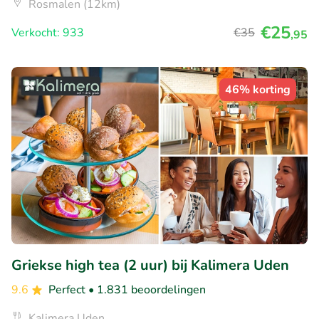
Rosmalen (12km)
€25
Verkocht: 933
€35
,95
46% korting
Griekse high tea (2 uur) bij Kalimera Uden
9.6
Perfect
• 1.831 beoordelingen
Kalimera Uden