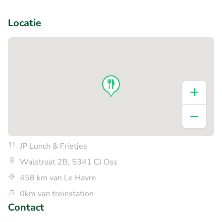
+1
Locatie
JP Lunch & Frietjes
Walstraat 2B, 5341 CJ Oss
458 km van Le Havre
0km van treinstation
Contact