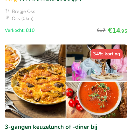
Bregje Oss
Oss (0km)
€14
Verkocht: 810
€17
,95
34% korting
3-gangen keuzelunch of -diner bij