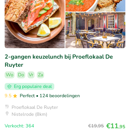
2-gangen keuzelunch bij Proeflokaal De
Ruyter
Wo
Do
Vr
Za
Erg populaire deal
9.5
Perfect
• 124 beoordelingen
Proeflokaal De Ruyter
Nistelrode (8km)
€11
Verkocht: 364
€19
,95
,95