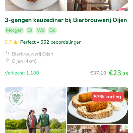
3-gangen keuzediner bij Bierbrouwerij Oijen
Morgen
Di
Wo
Do
9.7
Perfect
• 662 beoordelingen
Bierbrouwerij Oijen
Oijen (4km)
€23
Verkocht: 1.100
€37
,10
,95
53% korting