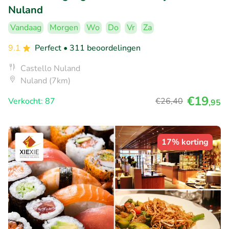
Nuland
Vandaag
Morgen
Wo
Do
Vr
Za
9.1
Perfect
• 311 beoordelingen
Castello Nuland
Nuland (7km)
€19
Verkocht: 87
€26
,40
,95
17% korting