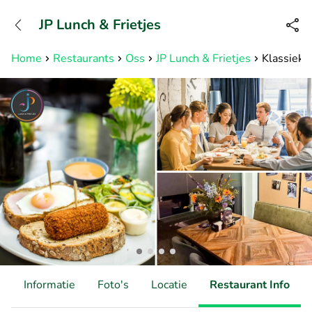
+31882050505
JP Lunch & Frietjes
Bereikbaar tot 23:00 uur
Home
Restaurants
Oss
JP Lunch & Frietjes
Klassiek 
d
Informatie
Foto's
Locatie
Restaurant Info