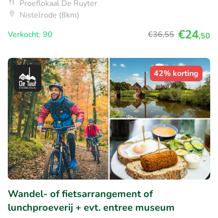
Proeflokaal De Ruyter
Nistelrode (8km)
€24
Verkocht: 90
€36
,55
,50
42% korting
Wandel- of fietsarrangement of
lunchproeverij + evt. entree museum