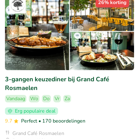
26% korting
3-gangen keuzediner bij Grand Café
Rosmaelen
Vandaag
Wo
Do
Vr
Za
Erg populaire deal
9.7
Perfect
• 170 beoordelingen
Grand Café Rosmaelen