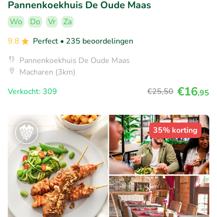
Pannenkoekhuis De Oude Maas
Wo
Do
Vr
Za
9.8
Perfect
• 235 beoordelingen
Pannenkoekhuis De Oude Maas
Macharen (3km)
€16
Verkocht: 309
€25
,50
,95
35% korting