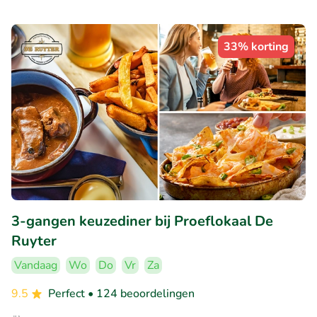
33% korting
3-gangen keuzediner bij Proeflokaal De
Ruyter
Vandaag
Wo
Do
Vr
Za
9.5
Perfect
• 124 beoordelingen