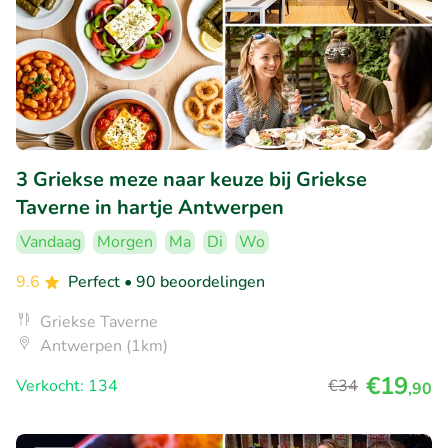
3 Griekse meze naar keuze bij Griekse
Taverne in hartje Antwerpen
Vandaag
Morgen
Ma
Di
Wo
9.6
Perfect
• 90 beoordelingen
Griekse Taverne
Antwerpen (1km)
€19
Verkocht: 134
€34
,90