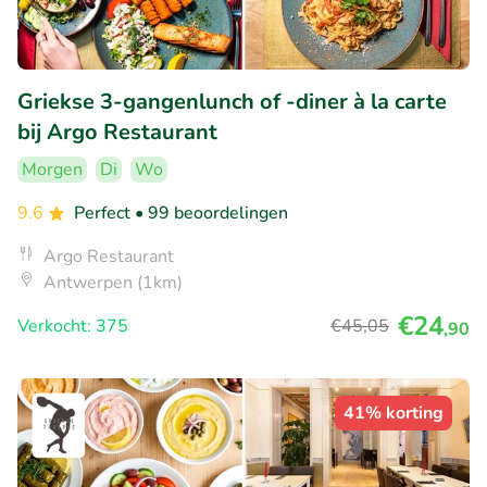
Griekse 3-gangenlunch of -diner à la carte
bij Argo Restaurant
Morgen
Di
Wo
9.6
Perfect
• 99 beoordelingen
Argo Restaurant
Antwerpen (1km)
€24
Verkocht: 375
€45
,05
,90
41% korting