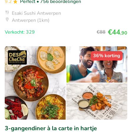
9.2
Perfect
• 756 beoordelingen
Esaki Sushi Antwerpen
Antwerpen (1km)
€44
Verkocht: 329
€88
,90
36% korting
3-gangendiner à la carte in hartje