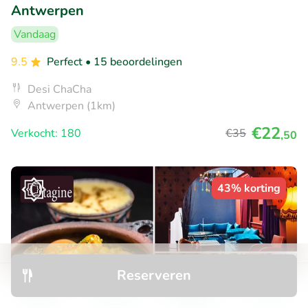
Antwerpen
Vandaag
9.5
Perfect
• 15 beoordelingen
Desi ChaCha
Antwerpen (1km)
€22
Verkocht: 180
€35
,50
43% korting
Reserveren
Ontdek
Zoeken
Boekingen
Menu