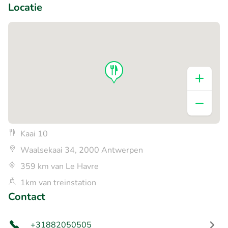
Locatie
Kaai 10
Waalsekaai 34, 2000 Antwerpen
359 km van Le Havre
1km van treinstation
Contact
+31882050505