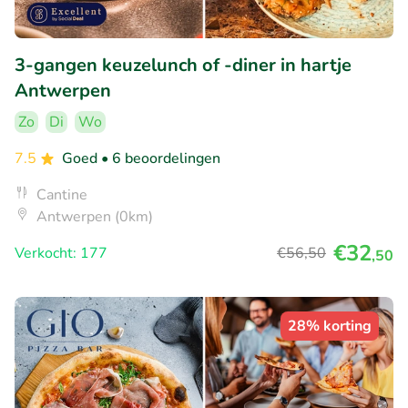
3-gangen keuzelunch of -diner in hartje
Antwerpen
Zo
Di
Wo
7.5
Goed
• 6 beoordelingen
Cantine
Antwerpen (0km)
€32
Verkocht: 177
€56
,50
,50
28% korting