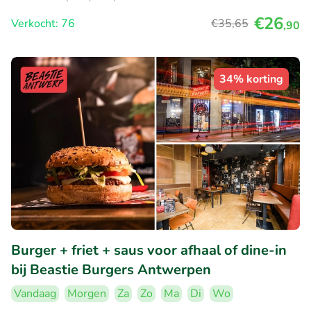
€26
Verkocht: 76
€35
,65
,90
34% korting
Burger + friet + saus voor afhaal of dine-in
bij Beastie Burgers Antwerpen
Vandaag
Morgen
Za
Zo
Ma
Di
Wo