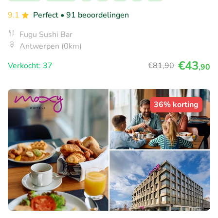
9.1
Perfect
• 91 beoordelingen
Fugu Sushi Bar
Antwerpen (0km)
€43
Verkocht: 37
€81
,90
,90
36% korting