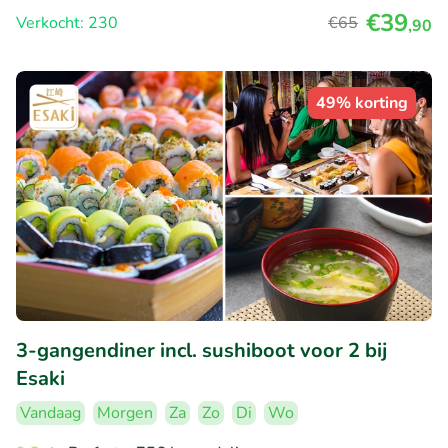
€39
Verkocht: 230
€65
,90
49% korting
3-gangendiner incl. sushiboot voor 2 bij
Esaki
Vandaag
Morgen
Za
Zo
Di
Wo