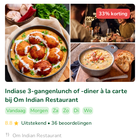
33% korting
Indiase 3-gangenlunch of -diner à la carte
bij Om Indian Restaurant
Vandaag
Morgen
Za
Zo
Di
Wo
8.8
Uitstekend
• 36 beoordelingen
Om Indian Restaurant