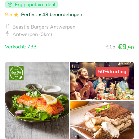
Erg populaire deal
9.6
Perfect
• 48 beoordelingen
Beastie Burgers Antwerpen
Antwerpen (0km)
€9
Verkocht: 733
€15
,90
50% korting