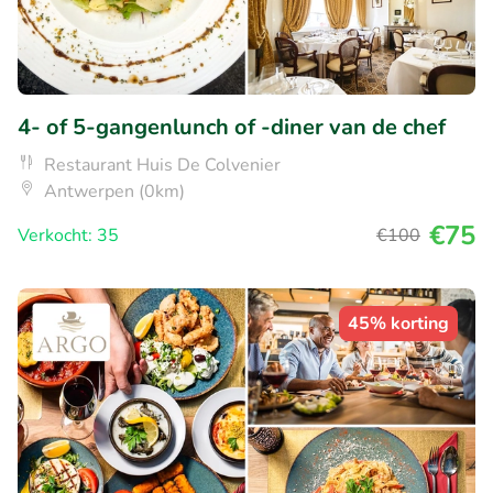
4- of 5-gangenlunch of -diner van de chef
Restaurant Huis De Colvenier
Antwerpen (0km)
€75
Verkocht: 35
€100
45% korting