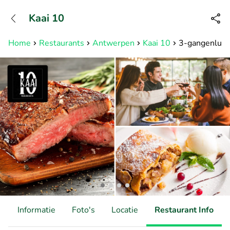
+31882050505
Kaai 10
Bereikbaar tot 23:00 uur
Home
Restaurants
Antwerpen
Kaai 10
3-gangenlunch
d
Informatie
Foto's
Locatie
Restaurant Info