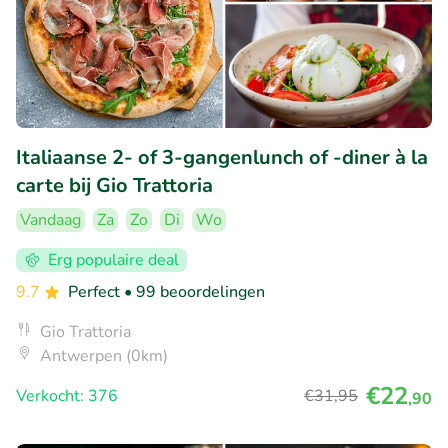
Italiaanse 2- of 3-gangenlunch of -diner à la
carte bij Gio Trattoria
Vandaag
Za
Zo
Di
Wo
Erg populaire deal
9.7
Perfect
• 99 beoordelingen
Gio Trattoria
Antwerpen (0km)
€22
Verkocht: 376
€31
,95
,90