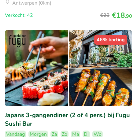
Antwerpen (0km)
€18
Verkocht: 42
€28
,90
46% korting
Japans 3-gangendiner (2 of 4 pers.) bij Fugu
Sushi Bar
Vandaag
Morgen
Za
Zo
Ma
Di
Wo