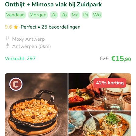
Ontbijt + Mimosa vlak bij Zuidpark
Vandaag
Morgen
Za
Zo
Ma
Di
Wo
9.6
Perfect
• 25 beoordelingen
Moxy Antwerp
Antwerpen (0km)
€15
Verkocht: 297
€25
,90
42% korting