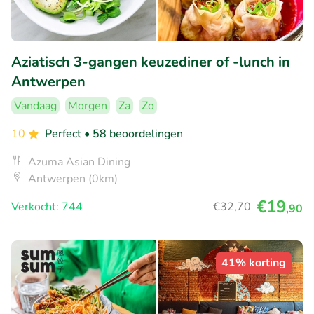
Aziatisch 3-gangen keuzediner of -lunch in
Antwerpen
Vandaag
Morgen
Za
Zo
10
Perfect
• 58 beoordelingen
Azuma Asian Dining
Antwerpen (0km)
€19
Verkocht: 744
€32
,70
,90
41% korting