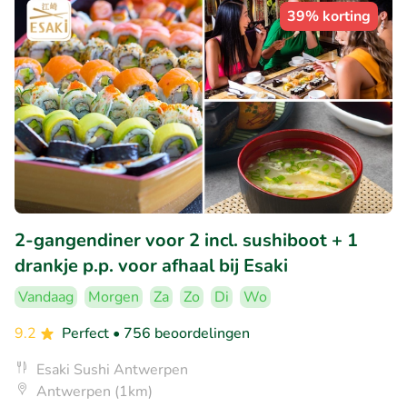
39% korting
2-gangendiner voor 2 incl. sushiboot + 1
drankje p.p. voor afhaal bij Esaki
Vandaag
Morgen
Za
Zo
Di
Wo
9.2
Perfect
• 756 beoordelingen
Esaki Sushi Antwerpen
Antwerpen (1km)