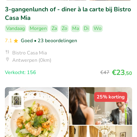
3-gangenlunch of - diner à la carte bij Bistro
Casa Mia
Vandaag
Morgen
Za
Zo
Ma
Di
Wo
7.1
Goed
• 23 beoordelingen
Bistro Casa Mia
Antwerpen (0km)
€23
Verkocht: 156
€47
,50
25% korting