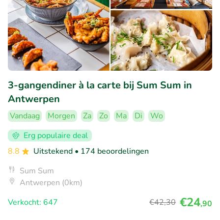
3-gangendiner à la carte bij Sum Sum in
Antwerpen
Vandaag
Morgen
Za
Zo
Ma
Di
Wo
Erg populaire deal
8.8
Uitstekend
• 174 beoordelingen
Sum Sum
Antwerpen (0km)
€24
Verkocht: 647
€42
,30
,90