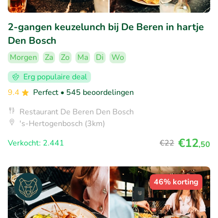
2-gangen keuzelunch bij De Beren in hartje
Den Bosch
Morgen
Za
Zo
Ma
Di
Wo
Erg populaire deal
9.4
Perfect
• 545 beoordelingen
Restaurant De Beren Den Bosch
's-Hertogenbosch (3km)
€12
Verkocht: 2.441
€22
,50
46% korting