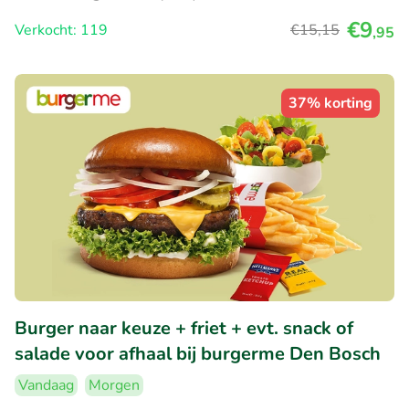
€9
Verkocht: 119
€15
,15
,95
37% korting
Burger naar keuze + friet + evt. snack of
salade voor afhaal bij burgerme Den Bosch
Vandaag
Morgen