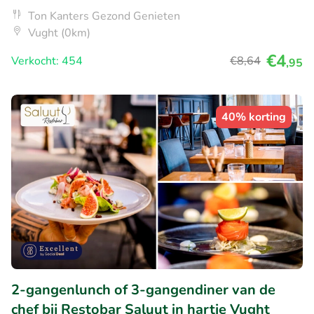
Ton Kanters Gezond Genieten
Vught (0km)
€4
Verkocht: 454
€8
,64
,95
40% korting
2-gangenlunch of 3-gangendiner van de
chef bij Restobar Saluut in hartje Vught