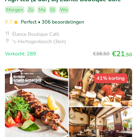
Morgen
Zo
Ma
Di
Wo
9.7
Perfect
• 306 beoordelingen
Élance Boutique Café
's-Hertogenbosch (3km)
€21
Verkocht: 289
€38
,50
,50
41% korting