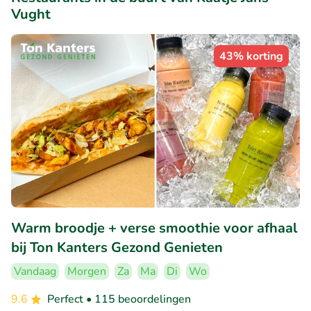
Vught
43% korting
Warm broodje + verse smoothie voor afhaal
bij Ton Kanters Gezond Genieten
Vandaag
Morgen
Za
Ma
Di
Wo
9.6
Perfect
• 115 beoordelingen