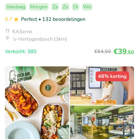
Vandaag
Morgen
Za
Zo
Di
Wo
9.7
Perfect
• 132 beoordelingen
KASerne
's-Hertogenbosch (3km)
€39
Verkocht: 380
€64
,50
,50
48% korting