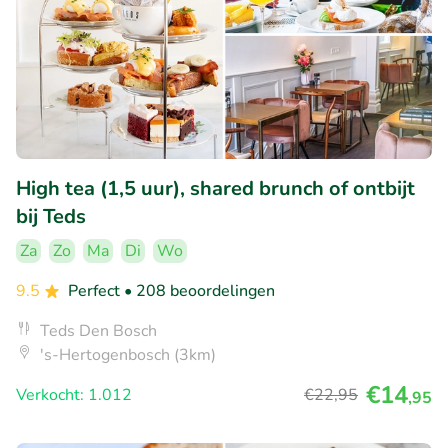
High tea (1,5 uur), shared brunch of ontbijt
bij Teds
Za
Zo
Ma
Di
Wo
9.5
Perfect
• 208 beoordelingen
Teds Den Bosch
's-Hertogenbosch (3km)
€14
Verkocht: 1.012
€22
,95
,95