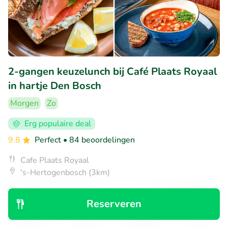
2-gangen keuzelunch bij Café Plaats Royaal
in hartje Den Bosch
Morgen
Zo
Erg populaire deal
9.8
Perfect
• 84 beoordelingen
Cafe Plaats Royaal
's-Hertogenbosch (3km)
€11
Verkocht: 466
€17
,85
,50
Reserveren
Ontdek
Zoeken
Boekingen
Menu