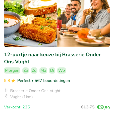
12-uurtje naar keuze bij Brasserie Onder
Ons Vught
Morgen
Za
Zo
Ma
Di
Wo
9.8
Perfect
• 567 beoordelingen
Brasserie Onder Ons Vught
Vught (1km)
€9
Verkocht: 225
€13
,75
,50