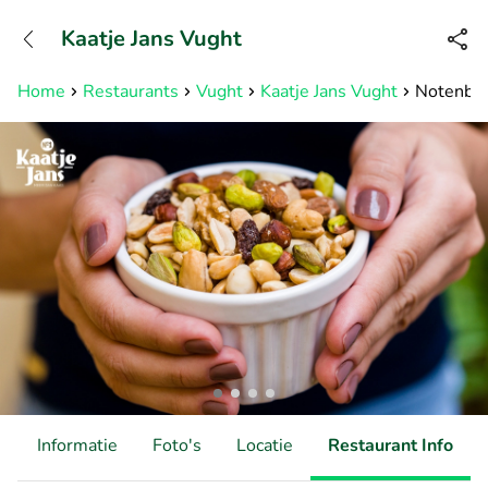
+31882050505
Kaatje Jans Vught
Bereikbaar tot 23:00 uur
Home
Restaurants
Vught
Kaatje Jans Vught
Notenbox 
d
Informatie
Foto's
Locatie
Restaurant Info