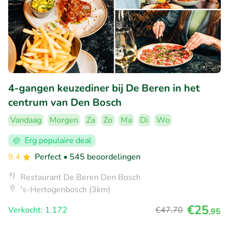
4-gangen keuzediner bij De Beren in het
centrum van Den Bosch
Vandaag
Morgen
Za
Zo
Ma
Di
Wo
Erg populaire deal
9.4
Perfect
• 545 beoordelingen
Restaurant De Beren Den Bosch
's-Hertogenbosch (3km)
€25
Verkocht: 1.172
€47
,70
,95