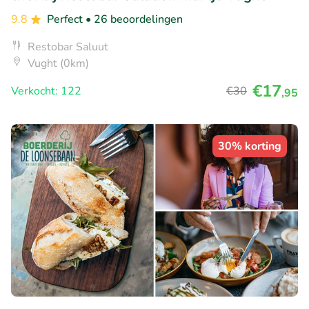
9.8
Perfect
• 26 beoordelingen
Restobar Saluut
Vught (0km)
€17
Verkocht: 122
€30
,95
30% korting