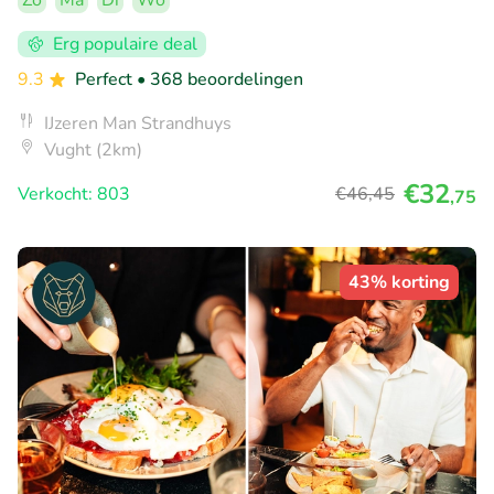
Zo
Ma
Di
Wo
Erg populaire deal
9.3
Perfect
• 368 beoordelingen
IJzeren Man Strandhuys
Vught (2km)
€32
Verkocht: 803
€46
,45
,75
43% korting