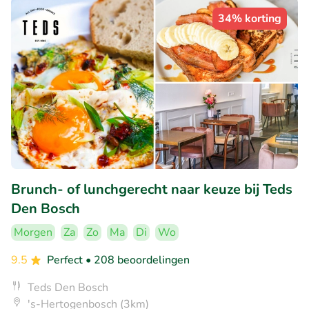
34% korting
Brunch- of lunchgerecht naar keuze bij Teds
Den Bosch
Morgen
Za
Zo
Ma
Di
Wo
9.5
Perfect
• 208 beoordelingen
Teds Den Bosch
's-Hertogenbosch (3km)