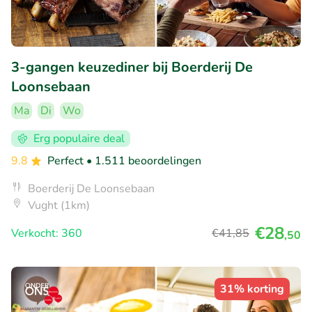
3-gangen keuzediner bij Boerderij De
Loonsebaan
Ma
Di
Wo
Erg populaire deal
9.8
Perfect
• 1.511 beoordelingen
Boerderij De Loonsebaan
Vught (1km)
€28
Verkocht: 360
€41
,85
,50
31% korting