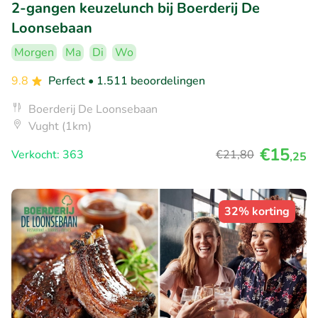
2-gangen keuzelunch bij Boerderij De
Loonsebaan
Morgen
Ma
Di
Wo
9.8
Perfect
• 1.511 beoordelingen
Boerderij De Loonsebaan
Vught (1km)
€15
Verkocht: 363
€21
,80
,25
32% korting