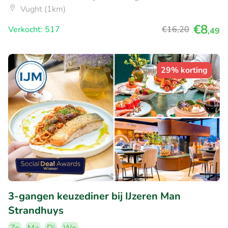
Vught (1km)
€8
Verkocht: 517
€16
,20
,49
29% korting
3-gangen keuzediner bij IJzeren Man
Strandhuys