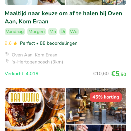
Maaltijd naar keuze om af te halen bij Oven
Aan, Kom Eraan
Vandaag
Morgen
Ma
Di
Wo
9.6
Perfect
• 88 beoordelingen
Oven Aan, Kom Eraan
's-Hertogenbosch (3km)
€5
Verkocht: 4.019
€10
,60
,50
45% korting