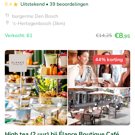
8.4
Uitstekend
• 39 beoordelingen
burgerme Den Bosch
's-Hertogenbosch (3km)
€8
Verkocht: 61
€14
,25
,95
44% korting
High tea (2 uur) bij Élance Boutique Café