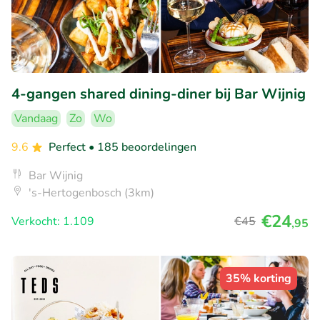
4-gangen shared dining-diner bij Bar Wijnig
Vandaag
Zo
Wo
9.6
Perfect
• 185 beoordelingen
Bar Wijnig
's-Hertogenbosch (3km)
€24
Verkocht: 1.109
€45
,95
35% korting