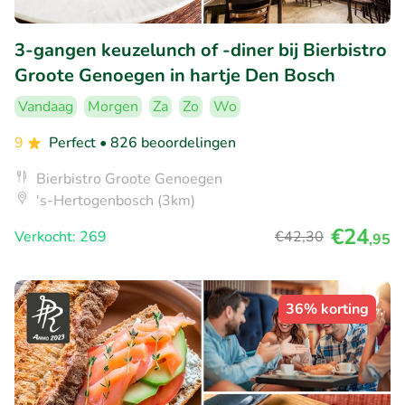
3-gangen keuzelunch of -diner bij Bierbistro
Groote Genoegen in hartje Den Bosch
Vandaag
Morgen
Za
Zo
Wo
9
Perfect
• 826 beoordelingen
Bierbistro Groote Genoegen
's-Hertogenbosch (3km)
€24
Verkocht: 269
€42
,30
,95
36% korting