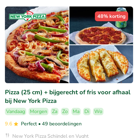
48% korting
Pizza (25 cm) + bijgerecht of fris voor afhaal
bij New York Pizza
Vandaag
Morgen
Za
Zo
Ma
Di
Wo
9.6
Perfect
• 49 beoordelingen
New York Pizza Schijndel en Vught