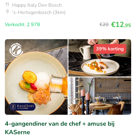
Happy Italy Den Bosch
's-Hertogenbosch (3km)
€12
Verkocht: 2.978
€20
,95
39% korting
4-gangendiner van de chef + amuse bij
KASerne