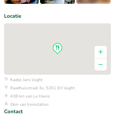
+1
Locatie
Kaatje Jans Vught
Raadhuisstraat 3e, 5261 EH Vught
438 km van Le Havre
0km van treinstation
Contact