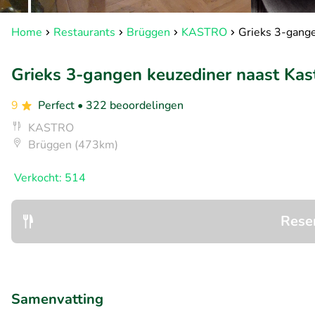
Home
Restaurants
Brüggen
KASTRO
Grieks 3-gang
Grieks 3-gangen keuzediner naast Ka
9
Perfect
• 322 beoordelingen
KASTRO
Brüggen (473km)
Verkocht: 514
Rese
Samenvatting