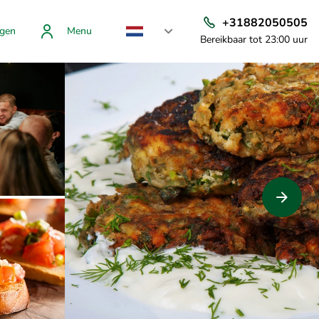
+31882050505
gen
Menu
Bereikbaar tot 23:00 uur