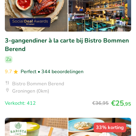
3-gangendiner à la carte bij Bistro Bommen
Berend
Za
9.7
Perfect
• 344 beoordelingen
Bistro Bommen Berend
Groningen (0km)
€25
Verkocht: 412
€36
,95
,95
33% korting