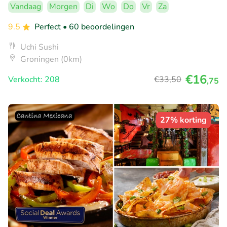
Vandaag
Morgen
Di
Wo
Do
Vr
Za
9.5
Perfect
• 60 beoordelingen
Uchi Sushi
Groningen (0km)
€16
Verkocht: 208
€33
,50
,75
27% korting