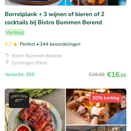
Borrelplank + 3 wijnen of bieren of 2
cocktails bij Bistro Bommen Berend
Vandaag
9.7
Perfect
• 344 beoordelingen
Bistro Bommen Berend
Groningen (0km)
€16
Verkocht: 359
€28
,65
,50
30% korting