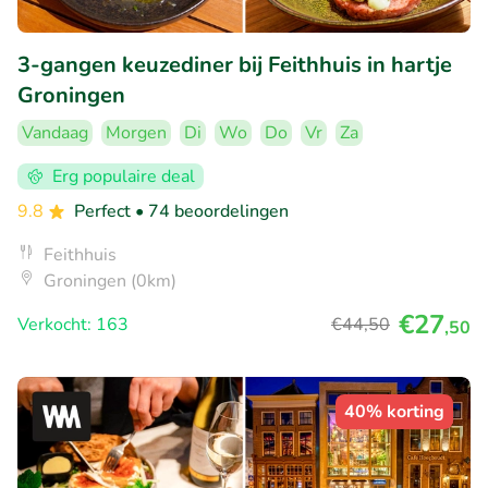
3-gangen keuzediner bij Feithhuis in hartje
Groningen
Vandaag
Morgen
Di
Wo
Do
Vr
Za
Erg populaire deal
9.8
Perfect
• 74 beoordelingen
Feithhuis
Groningen (0km)
€27
Verkocht: 163
€44
,50
,50
40% korting