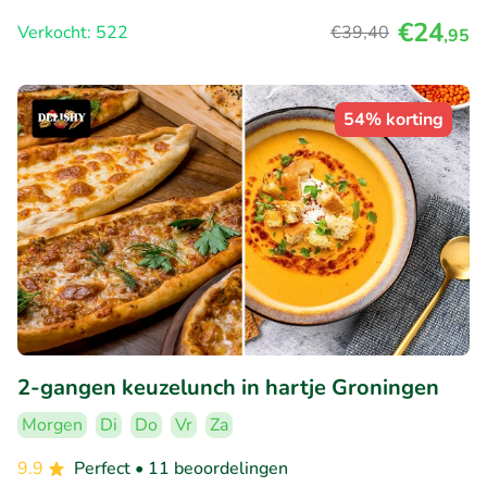
€24
Verkocht: 522
€39
,40
,95
54% korting
2-gangen keuzelunch in hartje Groningen
Morgen
Di
Do
Vr
Za
9.9
Perfect
• 11 beoordelingen