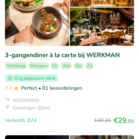
3-gangendiner à la carte bij WERKMAN
Vandaag
Morgen
Di
Wo
Do
Za
Erg populaire deal
9.3
Perfect
• 81 beoordelingen
WERKMAN
Groningen (0km)
€29
Verkocht: 824
€49
,35
,50