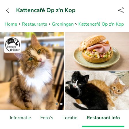
+31882050505
Kattencafé Op z'n Kop
Bereikbaar tot 23:00 uur
Home
Restaurants
Groningen
Kattencafé Op z'n Kop
d
Informatie
Foto's
Locatie
Restaurant Info