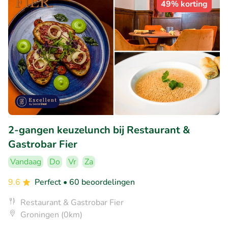
49% korting
2-gangen keuzelunch bij Restaurant &
Gastrobar Fier
Vandaag
Do
Vr
Za
9.6
Perfect
• 60 beoordelingen
Restaurant & Gastrobar Fier
Groningen (0km)