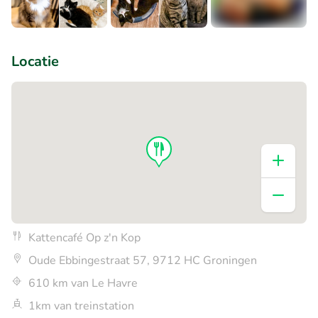
+3
Locatie
Kattencafé Op z'n Kop
Oude Ebbingestraat 57, 9712 HC Groningen
610 km van Le Havre
1km van treinstation