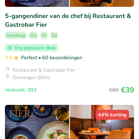
5-gangendiner van de chef bij Restaurant &
Gastrobar Fier
Vandaag
Do
Vr
Za
Erg populaire deal
9.6
Perfect
• 60 beoordelingen
Restaurant & Gastrobar Fier
Groningen (0km)
€39
Verkocht: 393
€69
44% korting