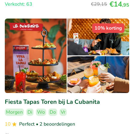
€14
Verkocht: 63
€29
,15
,95
10% korting
Fiesta Tapas Toren bij La Cubanita
Morgen
Di
Wo
Do
Vr
10
Perfect
• 2 beoordelingen