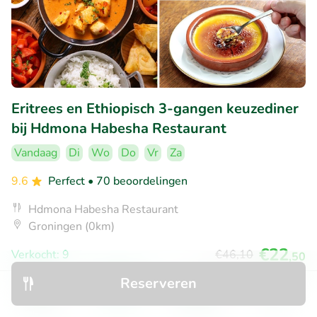
Eritrees en Ethiopisch 3-gangen keuzediner
bij Hdmona Habesha Restaurant
Vandaag
Di
Wo
Do
Vr
Za
9.6
Perfect
• 70 beoordelingen
Hdmona Habesha Restaurant
Groningen (0km)
€22
Verkocht: 9
€46
,10
,50
Reserveren
Ontdek
Zoeken
Boekingen
Menu
40% korting