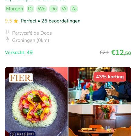
Morgen
Di
Wo
Do
Vr
Za
9.5
Perfect
• 26 beoordelingen
Partycafé de Doos
Groningen (0km)
€12
Verkocht: 49
€21
,50
43% korting