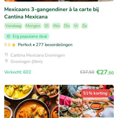
Mexicaans 3-gangendiner à la carte bij
Cantina Mexicana
Vandaag
Morgen
Di
Wo
Do
Vr
Za
Erg populaire deal
9.6
Perfect
• 277 beoordelingen
Cantina Mexicana Groningen
Groningen (0km)
€27
Verkocht: 602
€37
,50
,50
51% korting