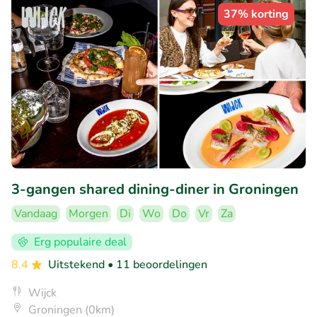
37% korting
3-gangen shared dining-diner in Groningen
Vandaag
Morgen
Di
Wo
Do
Vr
Za
Erg populaire deal
8.4
Uitstekend
• 11 beoordelingen
Wijck
Groningen (0km)