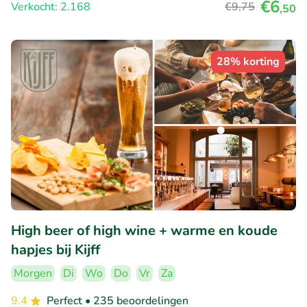
€6
Verkocht: 2.168
€9
,75
,50
28% korting
High beer of high wine + warme en koude
hapjes bij Kijff
Morgen
Di
Wo
Do
Vr
Za
9.4
Perfect
• 235 beoordelingen