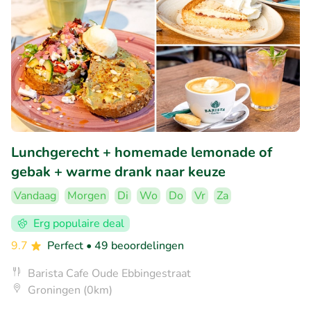
Lunchgerecht + homemade lemonade of
gebak + warme drank naar keuze
Vandaag
Morgen
Di
Wo
Do
Vr
Za
Erg populaire deal
9.7
Perfect
• 49 beoordelingen
Barista Cafe Oude Ebbingestraat
Groningen (0km)