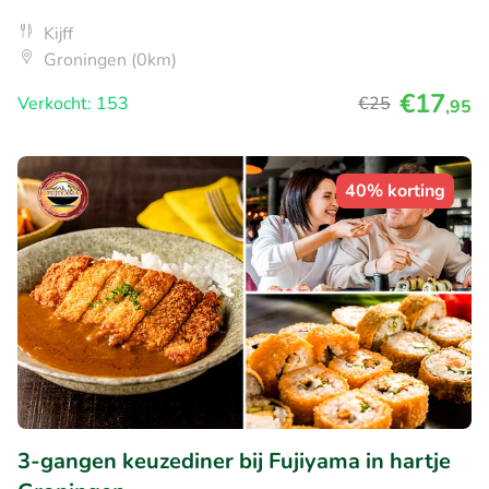
Kijff
Groningen (0km)
€17
Verkocht: 153
€25
,95
40% korting
3-gangen keuzediner bij Fujiyama in hartje