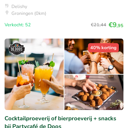
Delishy
Groningen (0km)
€9
Verkocht: 52
€21
,44
,95
40% korting
Cocktailproeverij of bierproeverij + snacks
bij Partycafé de Doos