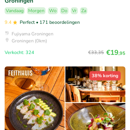
Groningen
Vandaag
Morgen
Wo
Do
Vr
Za
9.4
Perfect
• 171 beoordelingen
Fujiyama Groningen
Groningen (0km)
€19
Verkocht: 324
€33
,35
,95
38% korting