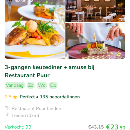
3-gangen keuzediner + amuse bij
Restaurant Puur
Vandaag
Zo
Wo
Do
9.5
Perfect
• 935 beoordelingen
Restaurant Puur Leiden
Leiden (0km)
€23
Verkocht: 90
€43
,15
,50