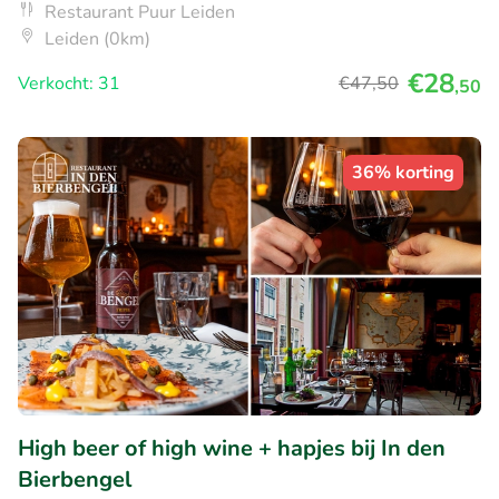
Restaurant Puur Leiden
Leiden (0km)
€28
Verkocht: 31
€47
,50
,50
36% korting
High beer of high wine + hapjes bij In den
Bierbengel