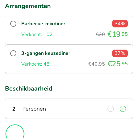
Arrangementen
Barbecue-mixdiner
34%
€19
,95
Verkocht: 102
€30
3-gangen keuzediner
37%
€25
,95
Verkocht: 48
€40,95
Beschikbaarheid
2
Personen