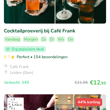
Cocktailproeverij bij Café Frank
Vandaag
Morgen
Zo
Di
Wo
Do
Erg populaire deal
9.7
Perfect
• 154 beoordelingen
Café Frank
Leiden (0km)
€12
Verkocht: 349
€21
,95
,95
44% korting