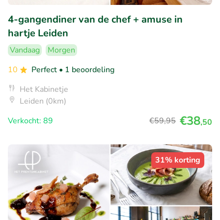
4-gangendiner van de chef + amuse in
hartje Leiden
Vandaag
Morgen
10
Perfect
• 1 beoordeling
Het Kabinetje
Leiden (0km)
€38
Verkocht: 89
€59
,95
,50
31% korting