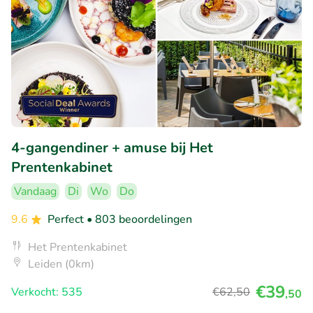
4-gangendiner + amuse bij Het
Prentenkabinet
Vandaag
Di
Wo
Do
9.6
Perfect
• 803 beoordelingen
Het Prentenkabinet
Leiden (0km)
€39
Verkocht: 535
€62
,50
,50