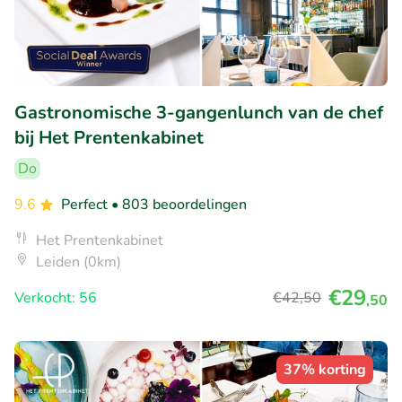
Gastronomische 3-gangenlunch van de chef
bij Het Prentenkabinet
Do
9.6
Perfect
• 803 beoordelingen
Het Prentenkabinet
Leiden (0km)
€29
Verkocht: 56
€42
,50
,50
37% korting