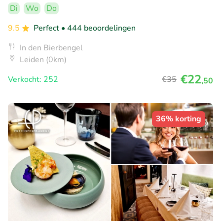
Di
Wo
Do
9.5
Perfect
• 444 beoordelingen
In den Bierbengel
Leiden (0km)
€22
Verkocht: 252
€35
,50
36% korting