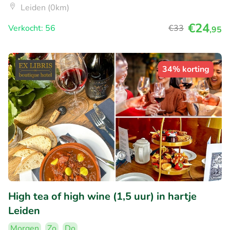
Leiden (0km)
€24
Verkocht: 56
€33
,95
34% korting
High tea of high wine (1,5 uur) in hartje
Leiden
Morgen
Zo
Do