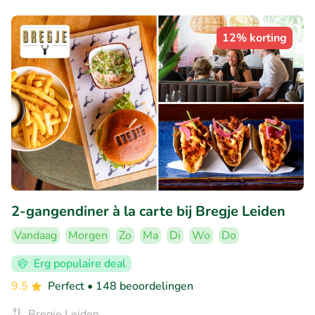
12% korting
2-gangendiner à la carte bij Bregje Leiden
Vandaag
Morgen
Zo
Ma
Di
Wo
Do
Erg populaire deal
9.5
Perfect
• 148 beoordelingen
Bregje Leiden