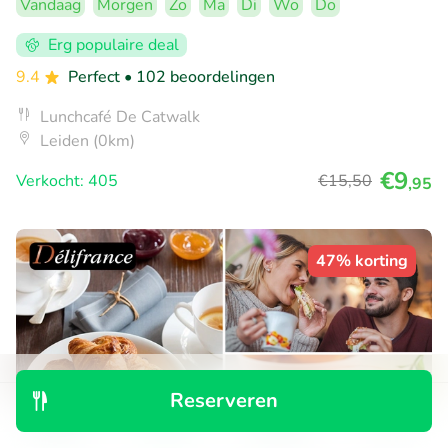
Vandaag
Morgen
Zo
Ma
Di
Wo
Do
Erg populaire deal
9.4
Perfect
• 102 beoordelingen
Lunchcafé De Catwalk
Leiden (0km)
€9
Verkocht: 405
€15
,50
,95
47% korting
Reserveren
Ontdek
Zoeken
Boekingen
Menu