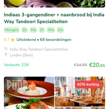
Indiaas 3-gangendiner + naanbrood bij India
Way Tandoori Specialiteiten
Morgen
Zo
Ma
Di
Wo
Do
8.7
Uitstekend
• 68 beoordelingen
India Way Tandoori Specialiteiten
Leiden (0km)
€20
Verkocht: 239
€34
,95
,95
40% korting