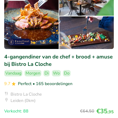
4-gangendiner van de chef + brood + amuse
bij Bistro La Cloche
Vandaag
Morgen
Di
Wo
Do
9.7
Perfect
• 165 beoordelingen
Bistro La Cloche
Leiden (0km)
€35
Verkocht: 88
€64
,50
,95