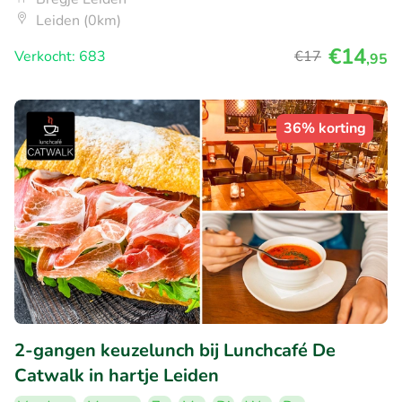
Leiden (0km)
€14
Verkocht: 683
€17
,95
36% korting
2-gangen keuzelunch bij Lunchcafé De
Catwalk in hartje Leiden