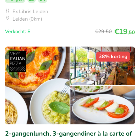
Ex Libris Leiden
Leiden (0km)
€19
Verkocht: 8
€29
,50
,50
38% korting
2-gangenlunch, 3-gangendiner à la carte of