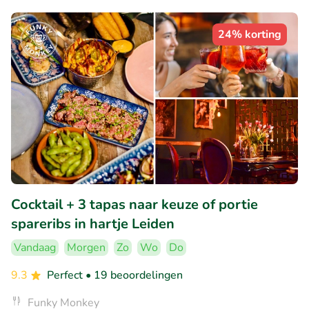
24% korting
Cocktail + 3 tapas naar keuze of portie
spareribs in hartje Leiden
Vandaag
Morgen
Zo
Wo
Do
9.3
Perfect
• 19 beoordelingen
Funky Monkey