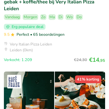
gebak + koffie/thee bij Very Italian Pizza
Leiden
Vandaag
Morgen
Zo
Ma
Di
Wo
Do
Erg populaire deal
9.5
Perfect
• 65 beoordelingen
Very Italian Pizza Leiden
Leiden (0km)
€14
Verkocht: 1.209
€24
,30
,95
41% korting