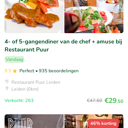
4- of 5-gangendiner van de chef + amuse bij
Restaurant Puur
Vandaag
9.5
Perfect
• 935 beoordelingen
Restaurant Puur Leiden
Leiden (0km)
€29
Verkocht: 263
€47
,50
,50
46% korting