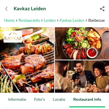
+31882050505
Kavkaz Leiden
Bereikbaar tot 23:00 uur
Home
Restaurants
Leiden
Kavkaz Leiden
Barbecue-mi
d
Informatie
Foto's
Locatie
Restaurant Info