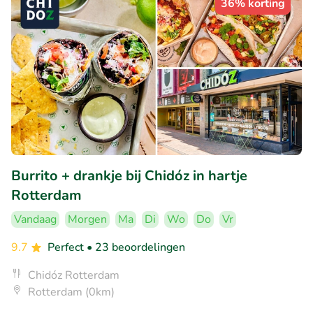
36% korting
Burrito + drankje bij Chidóz in hartje
Rotterdam
Vandaag
Morgen
Ma
Di
Wo
Do
Vr
9.7
Perfect
• 23 beoordelingen
Chidóz Rotterdam
Rotterdam (0km)