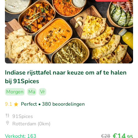
Indiase rijsttafel naar keuze om af te halen
bij 91Spices
Morgen
Ma
Vr
9.1
Perfect
• 380 beoordelingen
91Spices
Rotterdam (0km)
€14
Verkocht: 163
€28
,95