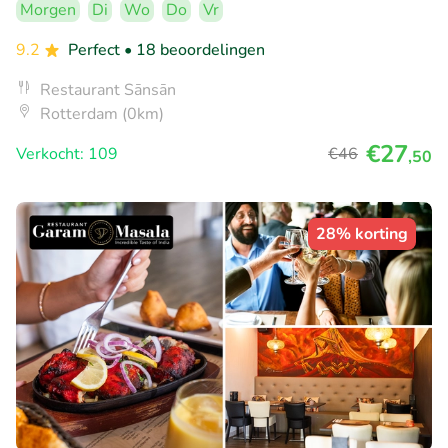
Morgen
Di
Wo
Do
Vr
9.2
Perfect
• 18 beoordelingen
Restaurant Sānsān
Rotterdam (0km)
€27
Verkocht: 109
€46
,50
28% korting