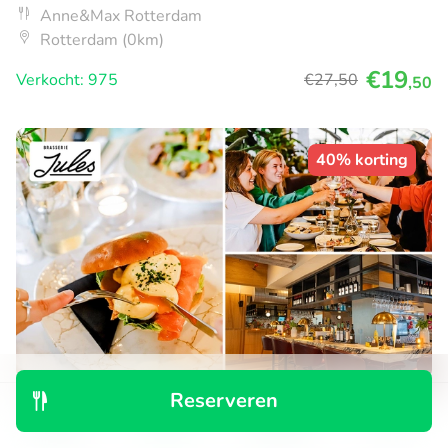
Anne&Max Rotterdam
Rotterdam (0km)
€19
Verkocht: 975
€27
,50
,50
40% korting
Reserveren
2-gangen keuzelunch in centrum Rotterdam
Ontdek
Zoeken
Boekingen
Menu
Morgen
Ma
Di
Wo
Do
Vr