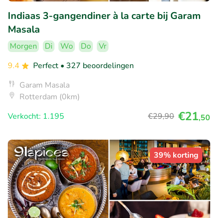
Indiaas 3-gangendiner à la carte bij Garam
Masala
Morgen
Di
Wo
Do
Vr
9.4
Perfect
• 327 beoordelingen
Garam Masala
Rotterdam (0km)
€21
Verkocht: 1.195
€29
,90
,50
39% korting