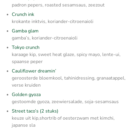
padron pepers, roasted sesamsaus, zeezout
Crunch ink
krokante inktvis, koriander-citroenaioli
Gamba glam
gamba’s, koriander-citroenaioli
Tokyo crunch
karaage kip, sweet heat glaze, spicy mayo, lente-ui,
spaanse peper
Cauliflower dreamin’
geroosterde bloemkool, tahinidressing, granaatappel,
verse kruiden
Golden gyoza
gestoomde gyoza, zeewiersalade, soja-sesamsaus
Street taco’s (2 stuks)
keuze uit kip,shortrib of oesterzwam met kimchi,
japanse sla