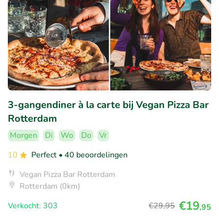
3-gangendiner à la carte bij Vegan Pizza Bar
Rotterdam
Morgen
Di
Wo
Do
Vr
10
Perfect
• 40 beoordelingen
Vegan Pizza Bar Rotterdam
Rotterdam (0km)
€19
Verkocht: 303
€29
,95
,95