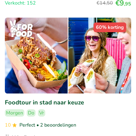
€9
Verkocht: 152
€14
,50
,95
60% korting
Foodtour in stad naar keuze
Morgen
Do
Vr
10
Perfect
• 2 beoordelingen