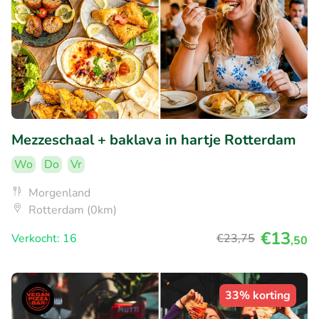
Mezzeschaal + baklava in hartje Rotterdam
Wo
Do
Vr
Morgenland
Rotterdam (0km)
€13
Verkocht: 16
€23
,75
,50
33% korting