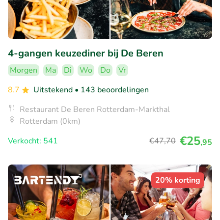
4-gangen keuzediner bij De Beren
Morgen
Ma
Di
Wo
Do
Vr
8.7
Uitstekend
• 143 beoordelingen
Restaurant De Beren Rotterdam-Markthal
Rotterdam (0km)
€25
Verkocht: 541
€47
,70
,95
20% korting