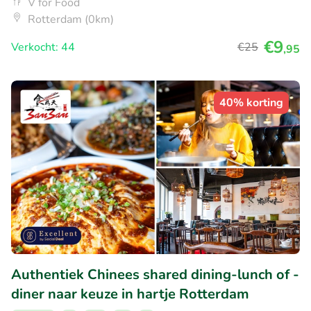
V for Food
Rotterdam (0km)
€9
Verkocht: 44
€25
,95
40% korting
Authentiek Chinees shared dining-lunch of -
diner naar keuze in hartje Rotterdam