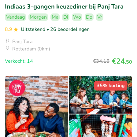
Indiaas 3-gangen keuzediner bij Panj Tara
Vandaag
Morgen
Ma
Di
Wo
Do
Vr
8.9
Uitstekend
• 26 beoordelingen
Panj Tara
Rotterdam (0km)
€24
Verkocht: 14
€34
,15
,50
35% korting