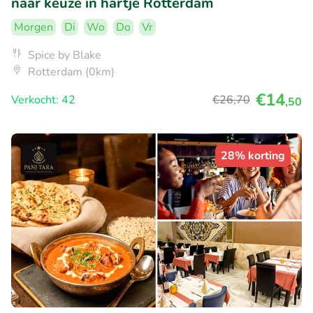
naar keuze in hartje Rotterdam
Morgen
Di
Wo
Do
Vr
Spice by Blake
Rotterdam (0km)
€14
Verkocht: 42
€26
,70
,50
28% korting