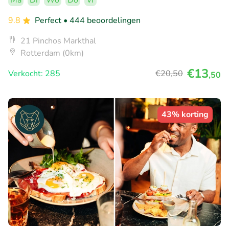
Ma
Di
Wo
Do
Vr
9.8
Perfect
• 444 beoordelingen
21 Pinchos Markthal
Rotterdam (0km)
€13
Verkocht: 285
€20
,50
,50
43% korting