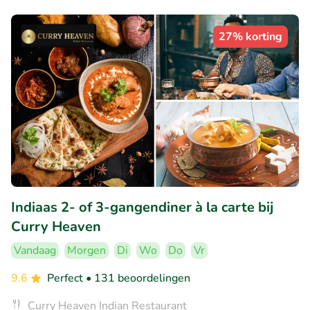
27% korting
Indiaas 2- of 3-gangendiner à la carte bij
Curry Heaven
Vandaag
Morgen
Di
Wo
Do
Vr
9.6
Perfect
• 131 beoordelingen
Curry Heaven Indian Restaurant