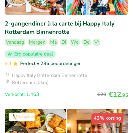
2-gangendiner à la carte bij Happy Italy
Rotterdam Binnenrotte
Vandaag
Morgen
Ma
Di
Wo
Do
Vr
Erg populaire deal
9.1
Perfect
• 286 beoordelingen
Happy Italy Rotterdam Binnenrotte
Rotterdam (0km)
€12
Verkocht: 1.463
€20
,95
43% korting