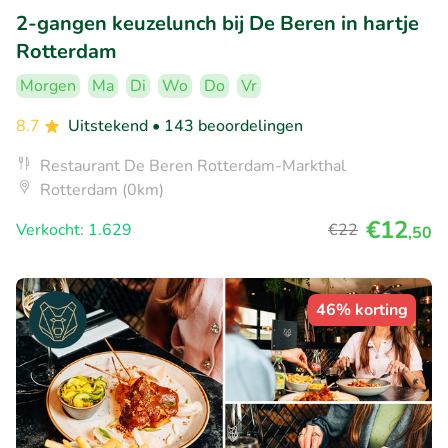
2-gangen keuzelunch bij De Beren in hartje
Rotterdam
Morgen
Ma
Di
Wo
Do
Vr
8.7
Uitstekend
• 143 beoordelingen
Restaurant De Beren Rotterdam-Markthal
Rotterdam (0km)
€12
Verkocht: 1.629
€22
,50
46% korting