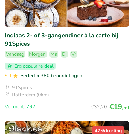
Indiaas 2- of 3-gangendiner à la carte bij
91Spices
Vandaag
Morgen
Ma
Di
Vr
Erg populaire deal
9.1
Perfect
• 380 beoordelingen
91Spices
Rotterdam (0km)
€19
Verkocht: 792
€32
,20
,50
47% korting