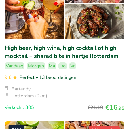
High beer, high wine, high cocktail of high
mocktail + shared bite in hartje Rotterdam
Vandaag
Morgen
Ma
Do
Vr
9.6
Perfect
• 13 beoordelingen
Bartendy
Rotterdam (0km)
€16
Verkocht: 305
€21
,10
,95