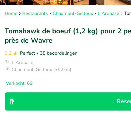
Home
Restaurants
Chaumont-Gistoux
L'Arobase
Tom
Tomahawk de boeuf (1,2 kg) pour 2 pe
près de Wavre
9.2
Perfect
• 38 beoordelingen
L'Arobase
Chaumont-Gistoux (352km)
Verkocht: 69
Rese