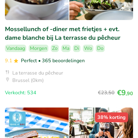
Mossellunch of -diner met frietjes + evt.
dame blanche bij La terrasse du pêcheur
Vandaag
Morgen
Zo
Ma
Di
Wo
Do
9.1
Perfect
• 365 beoordelingen
La terrasse du pêcheur
Brussel (0km)
€9
Verkocht: 534
€23
,50
,90
38% korting