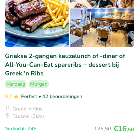
Griekse 2-gangen keuzelunch of -diner of
All-You-Can-Eat spareribs + dessert bij
Greek 'n Ribs
Vandaag
Morgen
9.7
Perfect
• 42 beoordelingen
Greek 'n Ribs
Brussel (0km)
€16
Verkocht: 246
€26
,50
,50