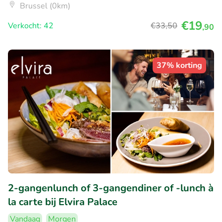
Brussel (0km)
€19
Verkocht: 42
€33
,50
,90
37% korting
2-gangenlunch of 3-gangendiner of -lunch à
la carte bij Elvira Palace
Vandaag
Morgen