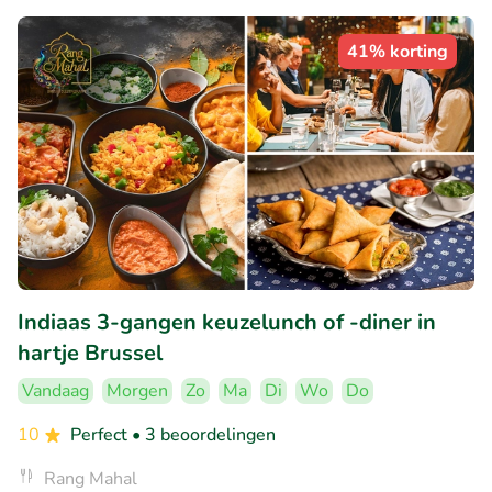
41% korting
Indiaas 3-gangen keuzelunch of -diner in
hartje Brussel
Vandaag
Morgen
Zo
Ma
Di
Wo
Do
10
Perfect
• 3 beoordelingen
Rang Mahal