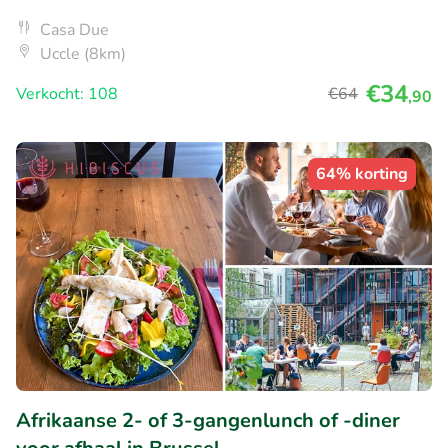
Casa Due
Uccle (8km)
€34
Verkocht: 108
€64
,90
64% korting
Afrikaanse 2- of 3-gangenlunch of -diner