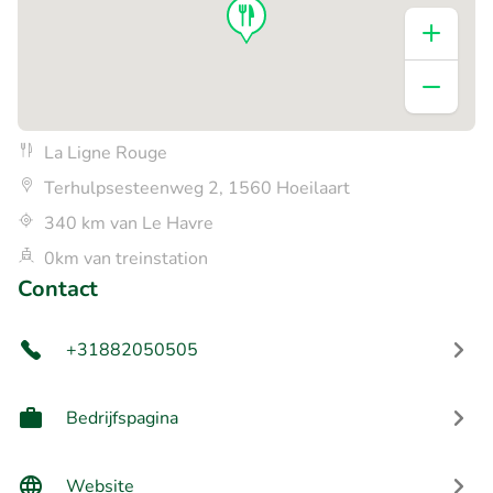
La Ligne Rouge
Terhulpsesteenweg 2, 1560 Hoeilaart
340 km van Le Havre
0km van treinstation
Contact
+31882050505
Bedrijfspagina
Website