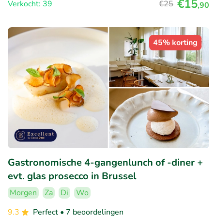
€15
Verkocht: 39
€25
,90
45% korting
Gastronomische 4-gangenlunch of -diner +
evt. glas prosecco in Brussel
Morgen
Za
Di
Wo
9.3
Perfect
• 7 beoordelingen