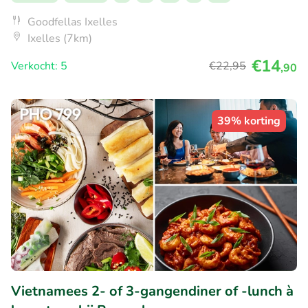
Goodfellas Ixelles
Ixelles (7km)
€14
Verkocht: 5
€22
,95
,90
39% korting
Vietnamees 2- of 3-gangendiner of -lunch à