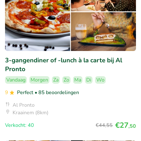
3-gangendiner of -lunch à la carte bij Al
Pronto
Vandaag
Morgen
Za
Zo
Ma
Di
Wo
9
Perfect
• 85 beoordelingen
Al Pronto
Kraainem (8km)
€27
Verkocht: 40
€44
,55
,50