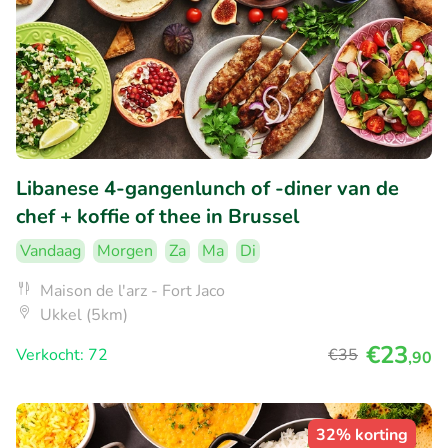
Libanese 4-gangenlunch of -diner van de
chef + koffie of thee in Brussel
Vandaag
Morgen
Za
Ma
Di
Maison de l'arz - Fort Jaco
Ukkel (5km)
€23
Verkocht: 72
€35
,90
32% korting