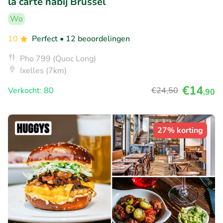
la carte nabij Brussel
Wo
10
Perfect
• 12 beoordelingen
Pho 799 (Quoc Long)
Ixelles (7km)
€14
Verkocht: 80
€24
,50
,90
27% korting