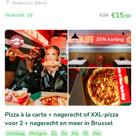
Waterloo (6km)
€15
Verkocht: 16
€25
,90
35% korting
Pizza à la carte + nagerecht of XXL-pizza
voor 2 + nagerecht en meer in Brussel
Vandaag
Morgen
Za
Zo
Ma
Di
Wo