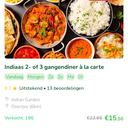
Indiaas 2- of 3 gangendiner à la carte
Vandaag
Morgen
Za
Zo
Ma
Di
8.3
Uitstekend
• 13 beoordelingen
Indian Garden
Overijse (6km)
€15
Verkocht: 186
€22
,65
,50