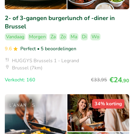
2- of 3-gangen burgerlunch of -diner in
Brussel
Vandaag
Morgen
Za
Zo
Ma
Di
Wo
9.6
Perfect
• 5 beoordelingen
HUGGYS Brussels 1 - Legrand
Brussel (7km)
€24
Verkocht: 160
€33
,95
,90
34% korting