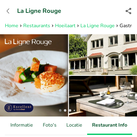
+31882050505
La Ligne Rouge
Bereikbaar tot 23:00 uur
Home
Restaurants
Hoeilaart
La Ligne Rouge
Gastron
d
Informatie
Foto's
Locatie
Restaurant Info