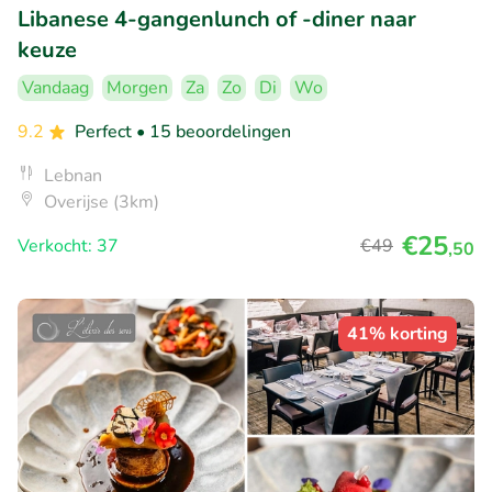
Libanese 4-gangenlunch of -diner naar
keuze
Vandaag
Morgen
Za
Zo
Di
Wo
9.2
Perfect
• 15 beoordelingen
Lebnan
Overijse (3km)
€25
Verkocht: 37
€49
,50
41% korting