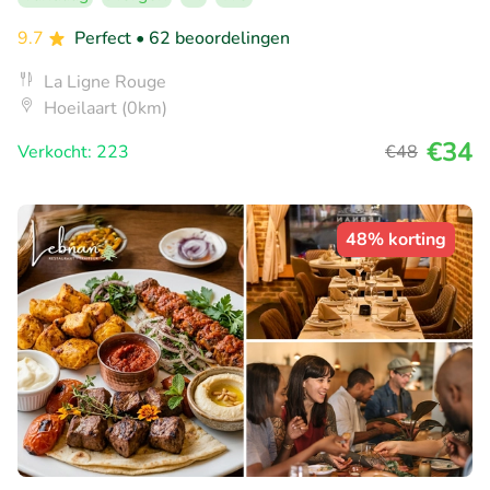
9.7
Perfect
• 62 beoordelingen
La Ligne Rouge
Hoeilaart (0km)
€34
Verkocht: 223
€48
48% korting