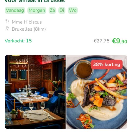
voor afhaal in Brussel
Vandaag
Morgen
Za
Di
Wo
Mme Hibiscus
Bruxelles (8km)
€9
Verkocht: 15
€27
,75
,90
38% korting