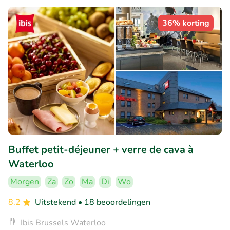
36% korting
Buffet petit-déjeuner + verre de cava à
Waterloo
Morgen
Za
Zo
Ma
Di
Wo
8.2
Uitstekend
• 18 beoordelingen
Ibis Brussels Waterloo