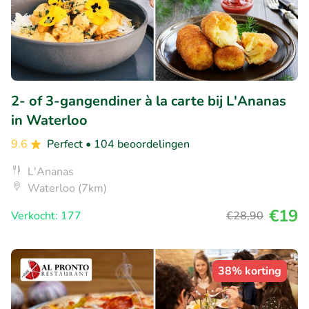
2- of 3-gangendiner à la carte bij L'Ananas
in Waterloo
9.6
Perfect
• 104 beoordelingen
L'Ananas
Waterloo (7km)
€19
Verkocht: 177
€28
,90
38% korting