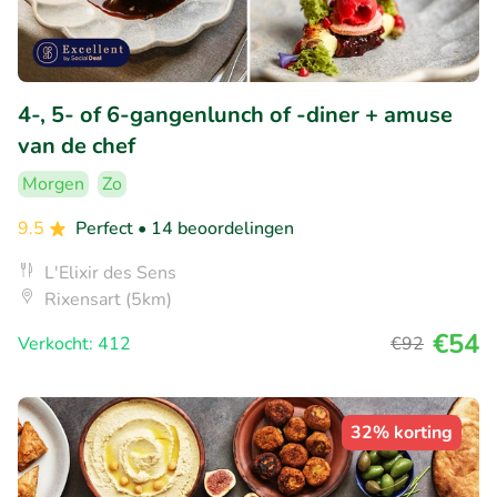
4-, 5- of 6-gangenlunch of -diner + amuse
van de chef
Morgen
Zo
9.5
Perfect
• 14 beoordelingen
L'Elixir des Sens
Rixensart (5km)
€54
Verkocht: 412
€92
32% korting