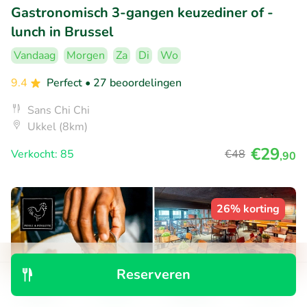
Gastronomisch 3-gangen keuzediner of -
lunch in Brussel
Vandaag
Morgen
Za
Di
Wo
9.4
Perfect
• 27 beoordelingen
Sans Chi Chi
Ukkel (8km)
€29
Verkocht: 85
€48
,90
26% korting
Reserveren
Ontdek
Zoeken
Boekingen
Menu