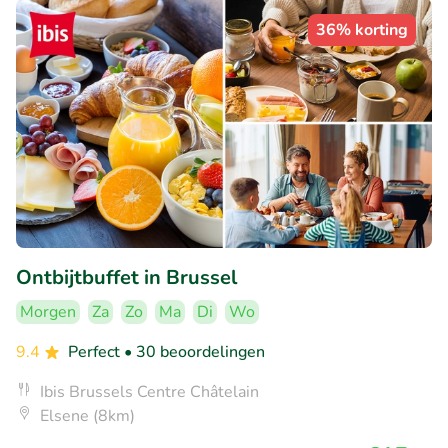
36% korting
Ontbijtbuffet in Brussel
Morgen
Za
Zo
Ma
Di
Wo
9.4
Perfect
• 30 beoordelingen
Ibis Brussels Centre Châtelain
Elsene (8km)