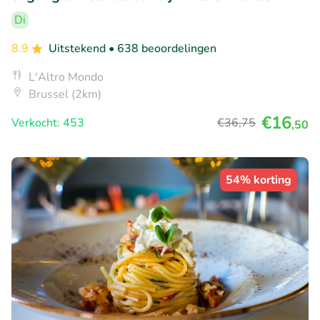
Di
8.9
Uitstekend
• 638 beoordelingen
L'Altro Mondo
Brussel (2km)
€16
Verkocht: 453
€36
,75
,50
54% korting