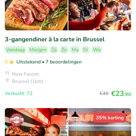
3-gangendiner à la carte in Brussel
Vandaag
Morgen
Za
Zo
Ma
Di
Wo
8
Uitstekend
• 7 beoordelingen
New Faucon
Brussel (1km)
€23
Verkocht: 72
€45
,90
35% korting