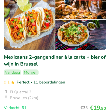
Mexicaans 2-gangendiner à la carte + bier of
wijn in Brussel
Vandaag
Morgen
9.1
Perfect
• 11 beoordelingen
El Quetzal 2
Bruxelles (2km)
€19
Verkocht: 61
€33
,90