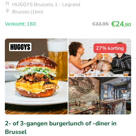
HUGGYS Brussels 1 - Legrand
Brussel (1km)
€24
Verkocht: 160
€33
,95
,90
27% korting
2- of 3-gangen burgerlunch of -diner in
Brussel