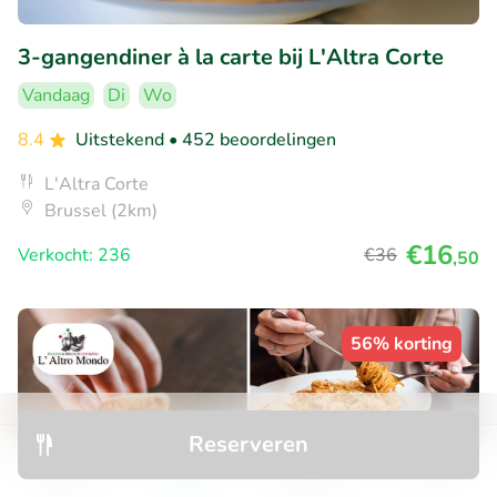
3-gangendiner à la carte bij L'Altra Corte
Vandaag
Di
Wo
8.4
Uitstekend
• 452 beoordelingen
L'Altra Corte
Brussel (2km)
€16
Verkocht: 236
€36
,50
56% korting
Reserveren
Ontdek
Zoeken
Boekingen
Menu