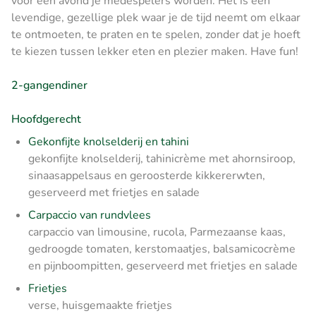
voor één avond je medespelers worden. Het is een
levendige, gezellige plek waar je de tijd neemt om elkaar
te ontmoeten, te praten en te spelen, zonder dat je hoeft
te kiezen tussen lekker eten en plezier maken. Have fun!
2-gangendiner
Hoofdgerecht
Gekonfijte knolselderij en tahini
gekonfijte knolselderij, tahinicrème met ahornsiroop,
sinaasappelsaus en geroosterde kikkererwten,
geserveerd met frietjes en salade
Carpaccio van rundvlees
carpaccio van limousine, rucola, Parmezaanse kaas,
gedroogde tomaten, kerstomaatjes, balsamicocrème
en pijnboompitten, geserveerd met frietjes en salade
Frietjes
verse, huisgemaakte frietjes