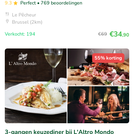
9.3
Perfect
• 769 beoordelingen
Le Pêcheur
Brussel (2km)
€34
Verkocht: 194
€69
,90
55% korting
3-gangen keuzediner bij L'Altro Mondo