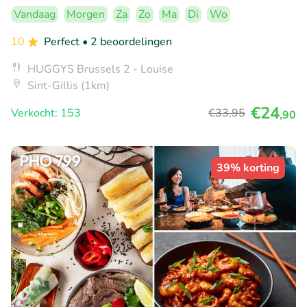
Vandaag
Morgen
Za
Zo
Ma
Di
Wo
10
Perfect
• 2 beoordelingen
HUGGYS Brussels 2 - Louise
Sint-Gillis (1km)
€24
Verkocht: 153
€33
,95
,90
39% korting