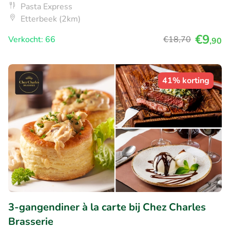
Pasta Express
Etterbeek (2km)
€9
Verkocht: 66
€18
,70
,90
41% korting
3-gangendiner à la carte bij Chez Charles
Brasserie