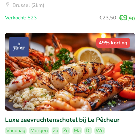
Brussel (2km)
€9
Verkocht: 523
€23
,50
,90
49% korting
Luxe zeevruchtenschotel bij Le Pêcheur
Vandaag
Morgen
Za
Zo
Ma
Di
Wo