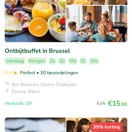
Ontbijtbuffet in Brussel
Vandaag
Morgen
Za
Zo
Ma
Di
Wo
9.4
Perfect
• 30 beoordelingen
Ibis Brussels Centre Châtelain
Elsene (0km)
€15
Verkocht: 39
€25
,90
39% korting