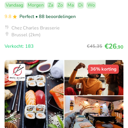
Vandaag
Morgen
Za
Zo
Ma
Di
Wo
9.8
Perfect
• 88 beoordelingen
Chez Charles Brasserie
Brussel (2km)
€26
Verkocht: 183
€45
,35
,90
36% korting