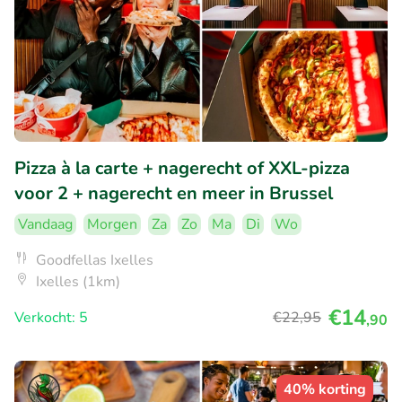
Pizza à la carte + nagerecht of XXL-pizza
voor 2 + nagerecht en meer in Brussel
Vandaag
Morgen
Za
Zo
Ma
Di
Wo
Goodfellas Ixelles
Ixelles (1km)
€14
Verkocht: 5
€22
,95
,90
40% korting