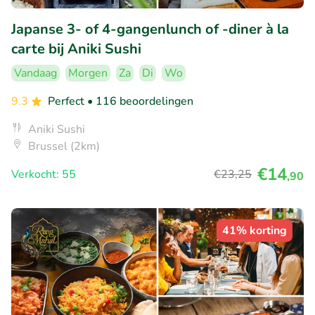
Japanse 3- of 4-gangenlunch of -diner à la
carte bij Aniki Sushi
Vandaag
Morgen
Za
Di
Wo
9.3
Perfect
• 116 beoordelingen
Aniki Sushi
Brussel (2km)
€14
Verkocht: 55
€23
,25
,90
41% korting