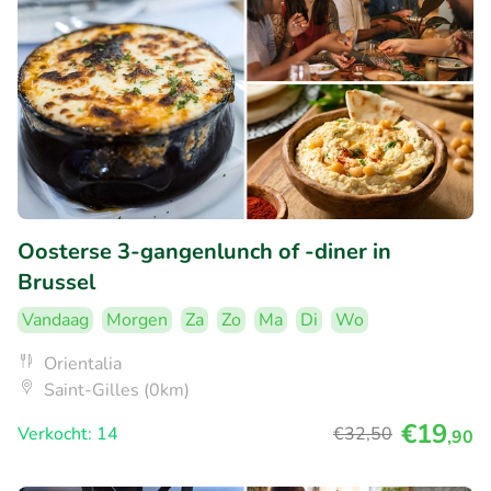
Oosterse 3-gangenlunch of -diner in
Brussel
Vandaag
Morgen
Za
Zo
Ma
Di
Wo
Orientalia
Saint-Gilles (0km)
€19
Verkocht: 14
€32
,50
,90