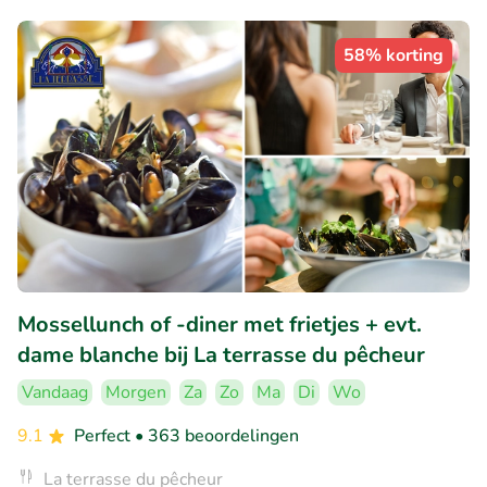
58% korting
Mossellunch of -diner met frietjes + evt.
dame blanche bij La terrasse du pêcheur
Vandaag
Morgen
Za
Zo
Ma
Di
Wo
9.1
Perfect
• 363 beoordelingen
La terrasse du pêcheur