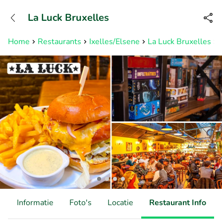
+31882050505
La Luck Bruxelles
Bereikbaar tot 23:00 uur
Home
Restaurants
Ixelles/Elsene
La Luck Bruxelles
d
Informatie
Foto's
Locatie
Restaurant Info