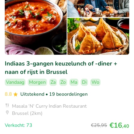
Indiaas 3-gangen keuzelunch of -diner +
naan of rijst in Brussel
Vandaag
Morgen
Za
Zo
Ma
Di
Wo
8.8
Uitstekend
• 19 beoordelingen
Masala ‘N' Curry Indian Restaurant
Brussel (2km)
€16
Verkocht: 73
€25
,95
,40