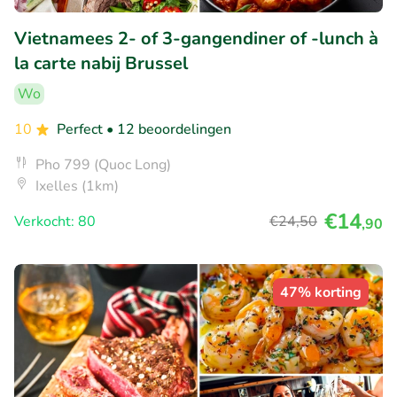
Vietnamees 2- of 3-gangendiner of -lunch à
la carte nabij Brussel
Wo
10
Perfect
• 12 beoordelingen
Pho 799 (Quoc Long)
Ixelles (1km)
€14
Verkocht: 80
€24
,50
,90
47% korting