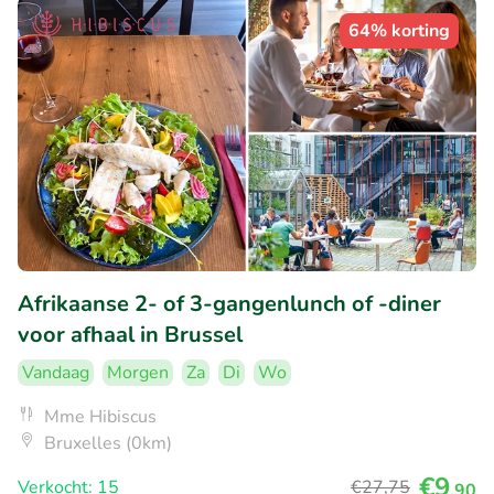
64% korting
Afrikaanse 2- of 3-gangenlunch of -diner
voor afhaal in Brussel
Vandaag
Morgen
Za
Di
Wo
Mme Hibiscus
Bruxelles (0km)
€9
Verkocht: 15
€27
,75
,90