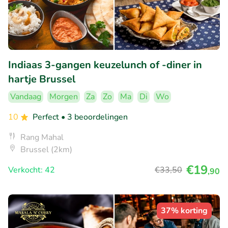
Indiaas 3-gangen keuzelunch of -diner in
hartje Brussel
Vandaag
Morgen
Za
Zo
Ma
Di
Wo
10
Perfect
• 3 beoordelingen
Rang Mahal
Brussel (2km)
€19
Verkocht: 42
€33
,50
,90
37% korting