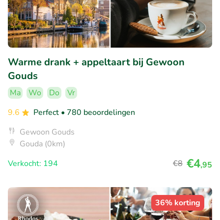
Warme drank + appeltaart bij Gewoon
Gouds
Ma
Wo
Do
Vr
9.6
Perfect
• 780 beoordelingen
Gewoon Gouds
Gouda (0km)
€4
Verkocht: 194
€8
,95
36% korting