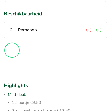
Beschikbaarheid
2
Personen
Highlights
Multideal:
12-uurtje €9,50
2-gangenlunch à la carte €12,50