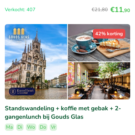
€11
Verkocht: 407
€21
,80
,90
42% korting
Standswandeling + koffie met gebak + 2-
gangenlunch bij Gouds Glas
Ma
Di
Wo
Do
Vr