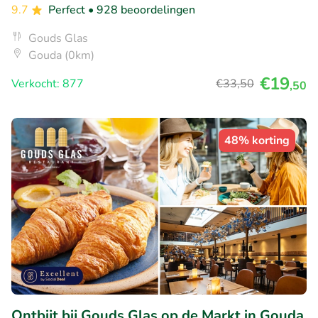
9.7
Perfect
• 928 beoordelingen
Gouds Glas
Gouda (0km)
€19
Verkocht: 877
€33
,50
,50
48% korting
Ontbijt bij Gouds Glas op de Markt in Gouda