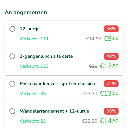
Arrangementen
12-uurtje
36%
€9
,50
Verkocht: 111
€14,95
2-gangenlunch à la carte
40%
€12
,50
Verkocht: 153
€21
Pinsa naar keuze + spritzer classico
42%
€13
,50
Verkocht: 33
€23,30
Wandelarrangement + 12-uurtje
35%
€14
,50
Verkocht: 23
€22,20