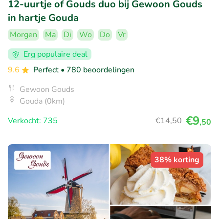
12-uurtje of Gouds duo bij Gewoon Gouds
in hartje Gouda
Morgen
Ma
Di
Wo
Do
Vr
Erg populaire deal
9.6
Perfect
• 780 beoordelingen
Gewoon Gouds
Gouda (0km)
€9
Verkocht: 735
€14
,50
,50
38% korting