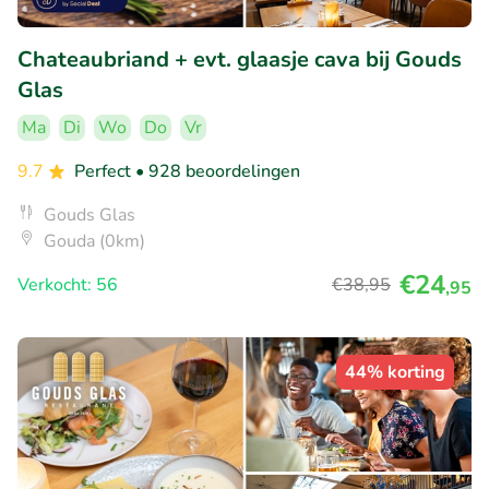
Chateaubriand + evt. glaasje cava bij Gouds
Glas
Ma
Di
Wo
Do
Vr
9.7
Perfect
• 928 beoordelingen
Gouds Glas
Gouda (0km)
€24
Verkocht: 56
€38
,95
,95
44% korting