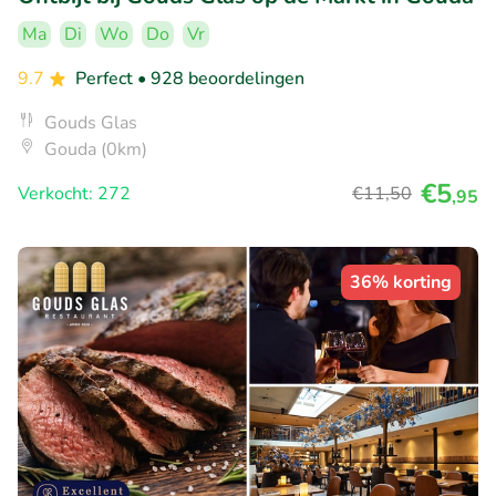
Ma
Di
Wo
Do
Vr
9.7
Perfect
• 928 beoordelingen
Gouds Glas
Gouda (0km)
€5
Verkocht: 272
€11
,50
,95
36% korting