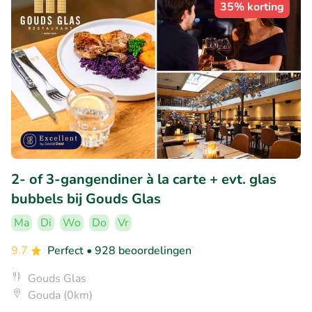
35% korting
2- of 3-gangendiner à la carte + evt. glas
bubbels bij Gouds Glas
Ma
Di
Wo
Do
Vr
9.7
Perfect
• 928 beoordelingen
Gouds Glas
Gouda (0km)