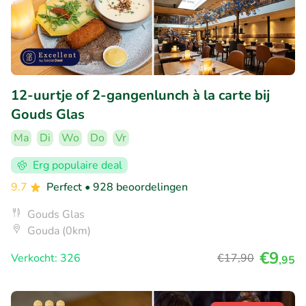
12-uurtje of 2-gangenlunch à la carte bij
Gouds Glas
Ma
Di
Wo
Do
Vr
Erg populaire deal
9.7
Perfect
• 928 beoordelingen
Gouds Glas
Gouda (0km)
€9
Verkocht: 326
€17
,90
,95