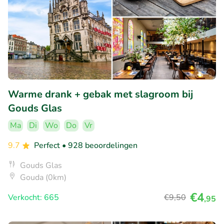
Warme drank + gebak met slagroom bij
Gouds Glas
Ma
Di
Wo
Do
Vr
9.7
Perfect
• 928 beoordelingen
Gouds Glas
Gouda (0km)
€4
Verkocht: 665
€9
,50
,95