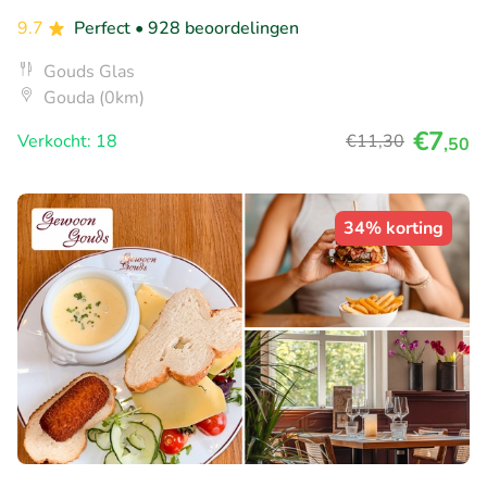
9.7
Perfect
• 928 beoordelingen
Gouds Glas
Gouda (0km)
€7
Verkocht: 18
€11
,30
,50
34% korting