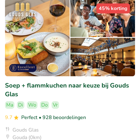
45% korting
Soep + flammkuchen naar keuze bij Gouds
Glas
Ma
Di
Wo
Do
Vr
9.7
Perfect
• 928 beoordelingen
Gouds Glas
Gouda (0km)