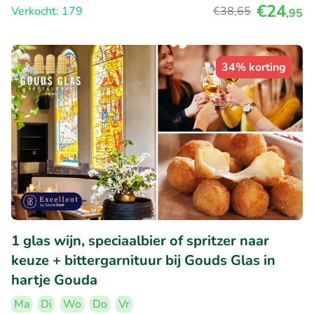
€24
Verkocht: 179
€38
,65
,95
34% korting
1 glas wijn, speciaalbier of spritzer naar
keuze + bittergarnituur bij Gouds Glas in
hartje Gouda
Ma
Di
Wo
Do
Vr