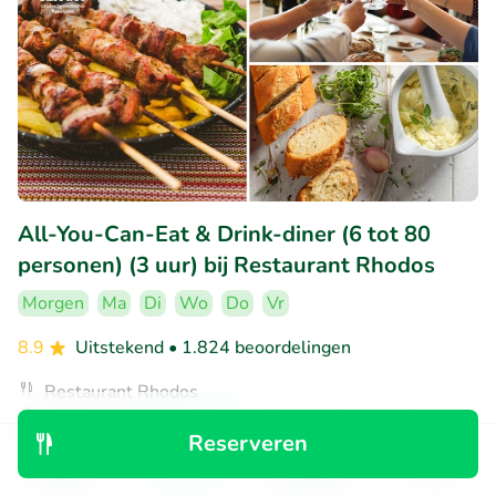
All-You-Can-Eat & Drink-diner (6 tot 80
personen) (3 uur) bij Restaurant Rhodos
Morgen
Ma
Di
Wo
Do
Vr
8.9
Uitstekend
• 1.824 beoordelingen
Restaurant Rhodos
Gouda (0km)
Reserveren
€45
Verkocht: 25
€70
Ontdek
Zoeken
Boekingen
Menu