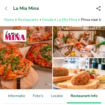
+31882050505
La Mia Mina
Bereikbaar tot 23:00 uur
Home
Restaurants
Gouda
La Mia Mina
Pinsa naar ke
d
Informatie
Foto's
Locatie
Restaurant Info