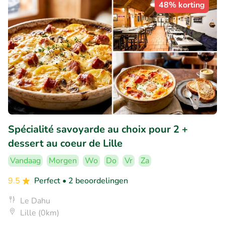
48% korting
Spécialité savoyarde au choix pour 2 +
dessert au coeur de Lille
Vandaag
Morgen
Wo
Do
Vr
Za
9.5
Perfect
• 2 beoordelingen
Le Dahu
Lille (0km)