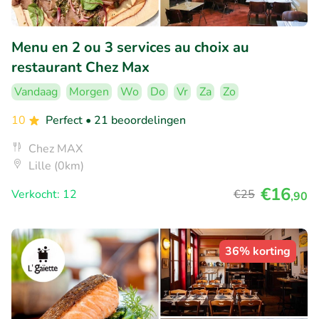
Menu en 2 ou 3 services au choix au
restaurant Chez Max
Vandaag
Morgen
Wo
Do
Vr
Za
Zo
10
Perfect
• 21 beoordelingen
Chez MAX
Lille (0km)
€16
Verkocht: 12
€25
,90
36% korting