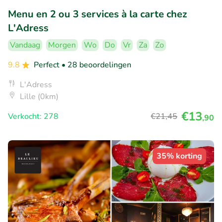
Menu en 2 ou 3 services à la carte chez
L'Adress
Vandaag
Morgen
Wo
Do
Vr
Za
Zo
9.8
Perfect
• 28 beoordelingen
L'Adress
Lille (0km)
€13
Verkocht: 278
€21
,45
,90
35% korting