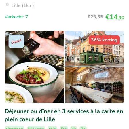
Lille (1km)
€14
Verkocht: 7
€23
,55
,90
36% korting
Déjeuner ou dîner en 3 services à la carte en
plein coeur de Lille