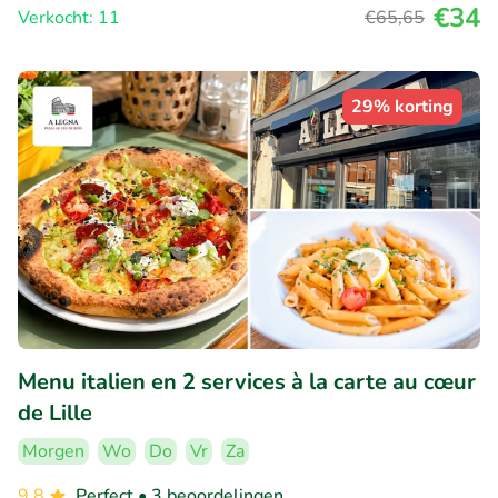
€34
Verkocht: 11
€65
,65
29% korting
Menu italien en 2 services à la carte au cœur
de Lille
Morgen
Wo
Do
Vr
Za
9.8
Perfect
• 3 beoordelingen