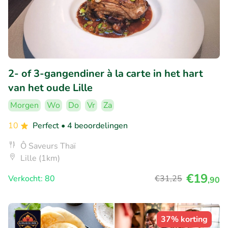
2- of 3-gangendiner à la carte in het hart
van het oude Lille
Morgen
Wo
Do
Vr
Za
10
Perfect
• 4 beoordelingen
Ô Saveurs Thaï
Lille (1km)
€19
Verkocht: 80
€31
,25
,90
37% korting