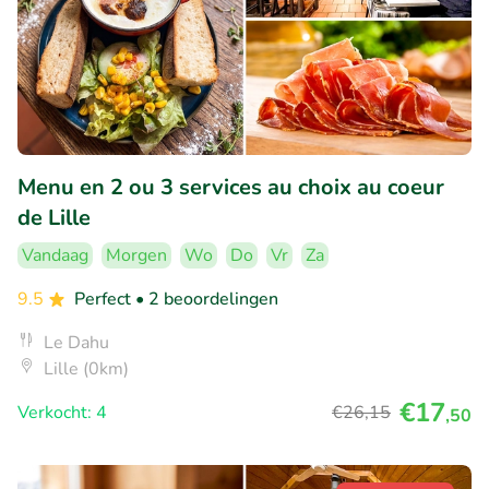
Menu en 2 ou 3 services au choix au coeur
de Lille
Vandaag
Morgen
Wo
Do
Vr
Za
9.5
Perfect
• 2 beoordelingen
Le Dahu
Lille (0km)
€17
Verkocht: 4
€26
,15
,50