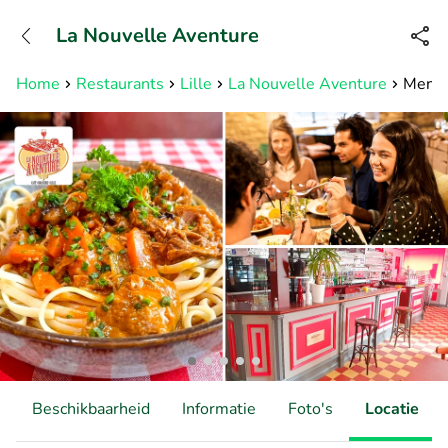
+31882050505
La Nouvelle Aventure
Bereikbaar tot 23:00 uur
Home
Restaurants
Lille
La Nouvelle Aventure
Menu e
Beschikbaarheid
Informatie
Foto's
Locatie