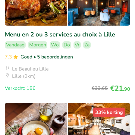
Menu en 2 ou 3 services au choix à Lille
Vandaag
Morgen
Wo
Do
Vr
Za
7.3
Goed
• 5 beoordelingen
Le Beaulieu Lille
Lille (0km)
€21
Verkocht: 186
€33
,65
,90
33% korting