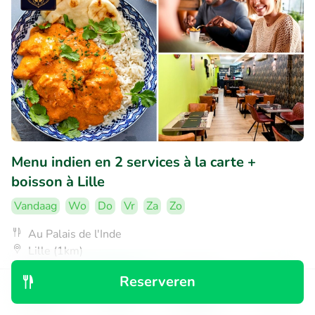
Menu indien en 2 services à la carte +
boisson à Lille
Vandaag
Wo
Do
Vr
Za
Zo
Au Palais de l'Inde
Lille (1km)
€14
Verkocht: 12
€22
,95
Reserveren
,50
Ontdek
Zoeken
Boekingen
Menu