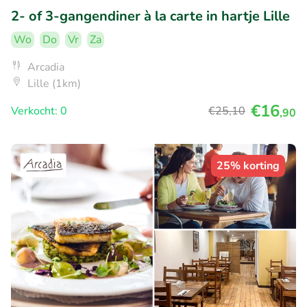
2- of 3-gangendiner à la carte in hartje Lille
Wo
Do
Vr
Za
Arcadia
Lille (1km)
€16
Verkocht: 0
€25
,10
,90
25% korting