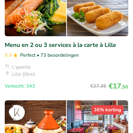
Menu en 2 ou 3 services à la carte à Lille
9.9
Perfect
• 73 beoordelingen
L'gaiette
Lille (0km)
€17
Verkocht: 343
€27
,35
,50
36% korting