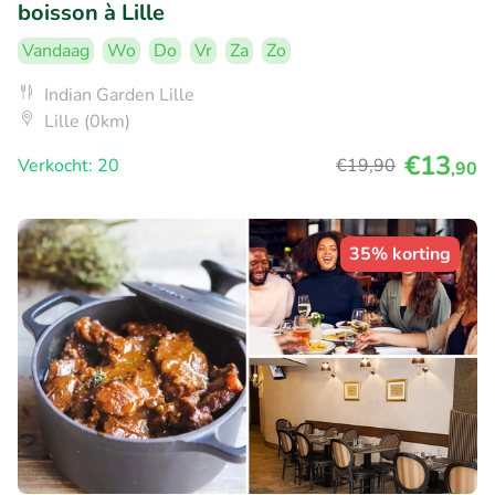
boisson à Lille
Vandaag
Wo
Do
Vr
Za
Zo
Indian Garden Lille
Lille (0km)
€13
Verkocht: 20
€19
,90
,90
35% korting