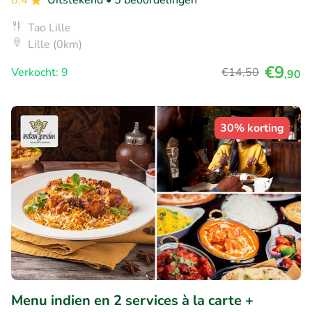
8.4
Uitstekend
• 5 beoordelingen
Tao Lille
Lille (0km)
€9
Verkocht: 9
€14
,50
,90
30% korting
Menu indien en 2 services à la carte +