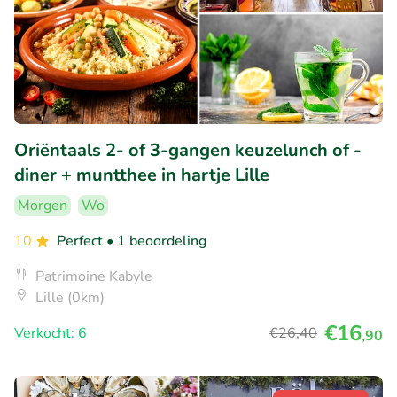
Oriëntaals 2- of 3-gangen keuzelunch of -
diner + muntthee in hartje Lille
Morgen
Wo
10
Perfect
• 1 beoordeling
Patrimoine Kabyle
Lille (0km)
€16
Verkocht: 6
€26
,40
,90