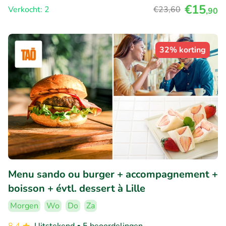
€15
Verkocht: 2
€23
,60
,90
32% korting
Menu sando ou burger + accompagnement +
boisson + évtl. dessert à Lille
Morgen
Wo
Do
Za