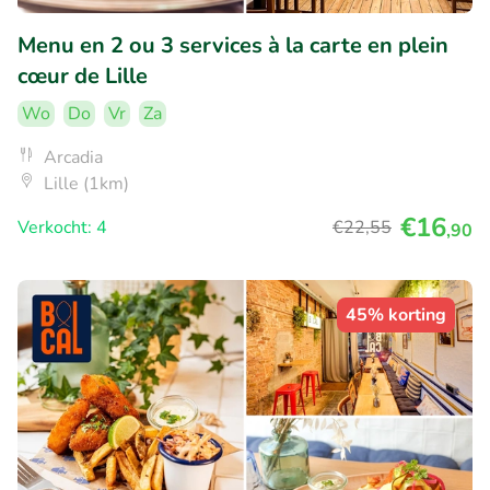
Menu en 2 ou 3 services à la carte en plein
cœur de Lille
Wo
Do
Vr
Za
Arcadia
Lille (1km)
€16
Verkocht: 4
€22
,55
,90
45% korting