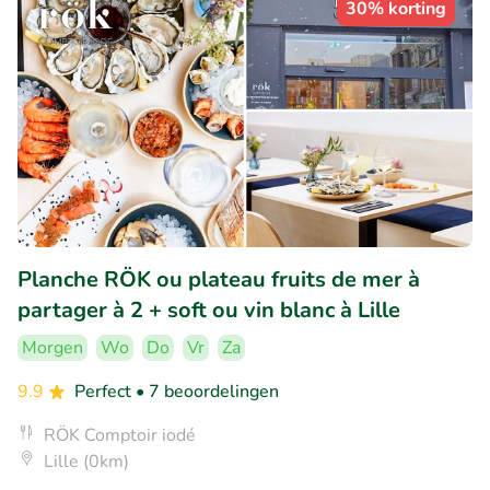
30% korting
Planche RÖK ou plateau fruits de mer à
partager à 2 + soft ou vin blanc à Lille
Morgen
Wo
Do
Vr
Za
9.9
Perfect
• 7 beoordelingen
RÖK Comptoir iodé
Lille (0km)