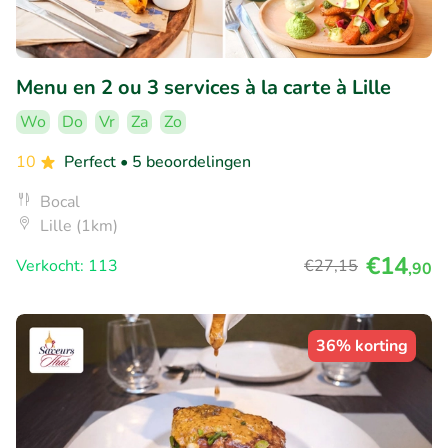
Menu en 2 ou 3 services à la carte à Lille
Wo
Do
Vr
Za
Zo
10
Perfect
• 5 beoordelingen
Bocal
Lille (1km)
€14
Verkocht: 113
€27
,15
,90
36% korting