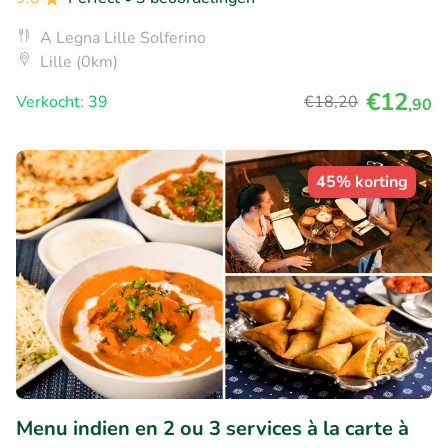
A Legna Lille Solferino
Lille (0km)
€12
Verkocht: 39
€18
,20
,90
45% korting
Menu indien en 2 ou 3 services à la carte à