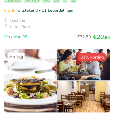
Vandaag
Morgen
Wo
Do
Vr
Za
8.5
Uitstekend
• 11 beoordelingen
Costaud
Lille (1km)
€20
Verkocht: 99
€32
,50
,90
33% korting