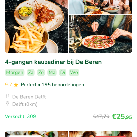
4-gangen keuzediner bij De Beren
Morgen
Za
Zo
Ma
Di
Wo
9.7
Perfect
• 195 beoordelingen
De Beren Delft
Delft (0km)
€25
Verkocht: 309
€47
,70
,95