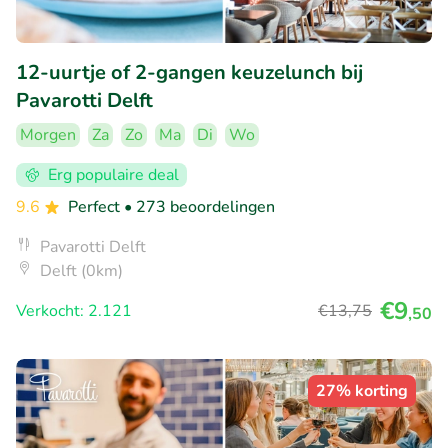
12-uurtje of 2-gangen keuzelunch bij
Pavarotti Delft
Morgen
Za
Zo
Ma
Di
Wo
Erg populaire deal
9.6
Perfect
• 273 beoordelingen
Pavarotti Delft
Delft (0km)
€9
Verkocht: 2.121
€13
,75
,50
27% korting