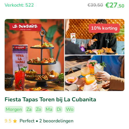
€27
Verkocht: 522
€39
,50
,50
10% korting
Fiesta Tapas Toren bij La Cubanita
Morgen
Za
Zo
Ma
Di
Wo
9.5
Perfect
• 2 beoordelingen