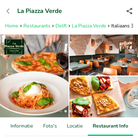
+31882050505
La Piazza Verde
Bereikbaar tot 23:00 uur
Home
Restaurants
Delft
La Piazza Verde
Italiaans 3-
d
Informatie
Foto's
Locatie
Restaurant Info