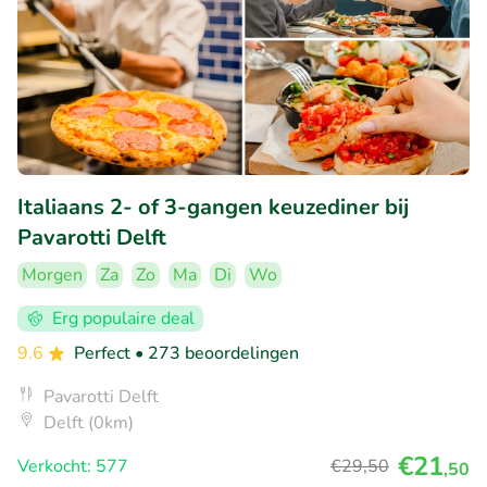
Italiaans 2- of 3-gangen keuzediner bij
Pavarotti Delft
Morgen
Za
Zo
Ma
Di
Wo
Erg populaire deal
9.6
Perfect
• 273 beoordelingen
Pavarotti Delft
Delft (0km)
€21
Verkocht: 577
€29
,50
,50