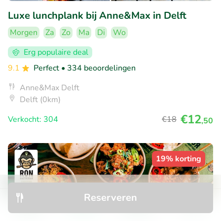
Luxe lunchplank bij Anne&Max in Delft
Morgen
Za
Zo
Ma
Di
Wo
Erg populaire deal
9.1
Perfect
• 334 beoordelingen
Anne&Max Delft
Delft (0km)
€12
Verkocht: 304
€18
,50
19% korting
Reserveren
Ontdek
Zoeken
Boekingen
Menu