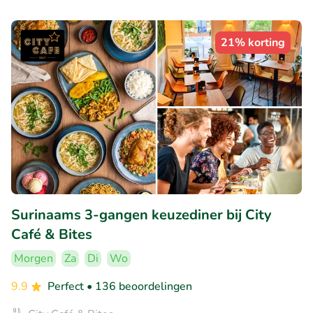
21% korting
Surinaams 3-gangen keuzediner bij City
Café & Bites
Morgen
Za
Di
Wo
9.9
Perfect
• 136 beoordelingen