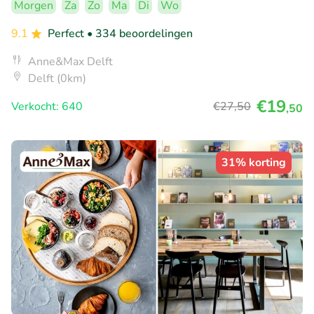
Morgen
Za
Zo
Ma
Di
Wo
9.1
Perfect
• 334 beoordelingen
Anne&Max Delft
Delft (0km)
€19
Verkocht: 640
€27
,50
,50
31% korting