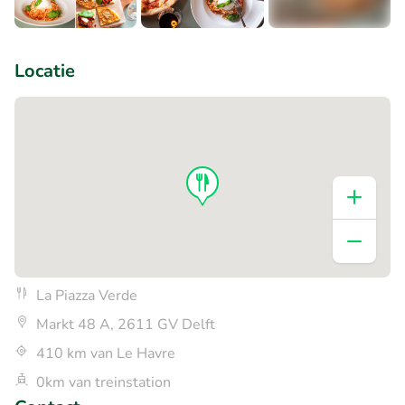
+4
Locatie
La Piazza Verde
Markt 48 A, 2611 GV Delft
410 km van Le Havre
0km van treinstation