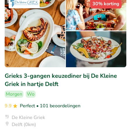
30% korting
Grieks 3-gangen keuzediner bij De Kleine
Griek in hartje Delft
Morgen
Wo
9.9
Perfect
• 101 beoordelingen
De Kleine Griek
Delft (0km)