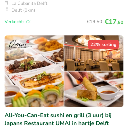
La Cubanita Delft
Delft (0km)
€17
Verkocht: 72
€19
,50
,50
22% korting
All-You-Can-Eat sushi en grill (3 uur) bij
Japans Restaurant UMAI in hartje Delft