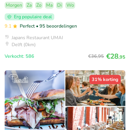
Morgen
Za
Zo
Ma
Di
Wo
Erg populaire deal
9.1
Perfect
• 95 beoordelingen
Japans Restaurant UMAI
Delft (0km)
€28
Verkocht: 586
€36
,95
,95
31% korting