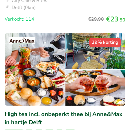
City Café & Bites
Delft (0km)
€23
Verkocht: 114
€29
,90
,50
29% korting
High tea incl. onbeperkt thee bij Anne&Max
in hartje Delft