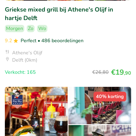
Griekse mixed grill bij Athene's Olijf in
hartje Delft
Morgen
Zo
Wo
9.2
Perfect
• 486 beoordelingen
Athene's Olijf
Delft (0km)
€19
Verkocht: 165
€26
,80
,90
40% korting