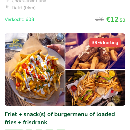
Cocktailbar Luna
Delft (0km)
€12
Verkocht: 608
€25
,50
39% korting
Friet + snack(s) of burgermenu of loaded
fries + frisdrank