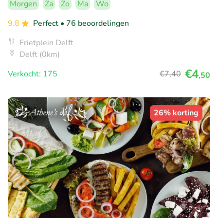
Morgen
Za
Zo
Ma
Wo
9.8
Perfect
• 76 beoordelingen
Frietplein Delft
Delft (0km)
€4
Verkocht: 175
€7
,40
,50
26% korting