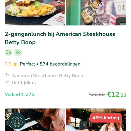
2-gangenlunch bij American Steakhouse
Betty Boop
Za
Zo
9.8
Perfect
• 874 beoordelingen
American Steakhouse Betty Boop
Delft (0km)
€12
Verkocht: 279
€20
,90
,50
46% korting