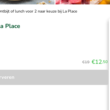
ntbijt of lunch voor 2 naar keuze bij La Place
La Place
€12
,50
€19
rveren