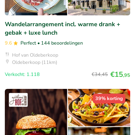
Wandelarrangement incl. warme drank +
gebak + luxe lunch
9.6
Perfect
• 144 beoordelingen
Hof van Oldeberkoop
Oldeberkoop (11km)
€15
Verkocht: 1.118
€34
,45
,95
39% korting