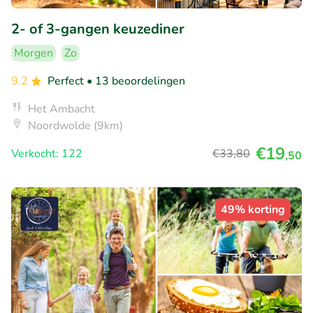
2- of 3-gangen keuzediner
Morgen
Zo
9.2
Perfect
• 13 beoordelingen
Het Ambacht
Noordwolde (9km)
€19
Verkocht: 122
€33
,80
,50
49% korting