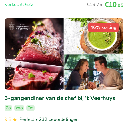
€10
Verkocht: 622
€19
,75
,95
46% korting
3-gangendiner van de chef bij 't Veerhuys
Zo
Wo
Do
9.8
Perfect
• 232 beoordelingen