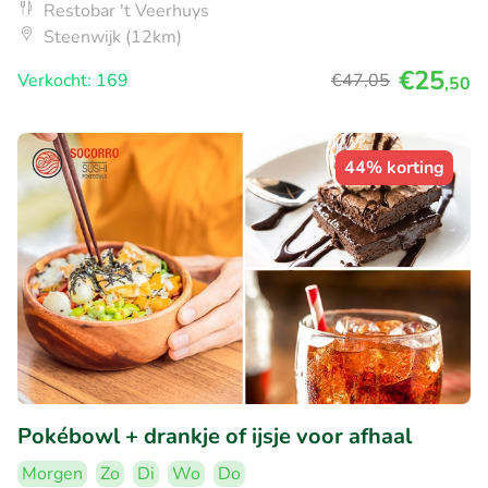
Restobar 't Veerhuys
Steenwijk (12km)
€25
Verkocht: 169
€47
,05
,50
44% korting
Pokébowl + drankje of ijsje voor afhaal
Morgen
Zo
Di
Wo
Do