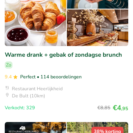
Warme drank + gebak of zondagse brunch
Zo
9.4
Perfect
• 114 beoordelingen
Restaurant Heerlijkheid
De Bult (10km)
€4
Verkocht: 329
€8
,85
,95
38% korting