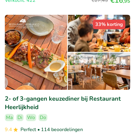
€16
Verkocht: 422
€27
,45
,95
33% korting
2- of 3-gangen keuzediner bij Restaurant
Heerlijkheid
Ma
Di
Wo
Do
9.4
Perfect
• 114 beoordelingen