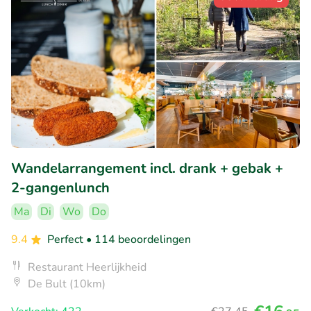
Wandelarrangement incl. drank + gebak +
2-gangenlunch
Ma
Di
Wo
Do
9.4
Perfect
• 114 beoordelingen
Restaurant Heerlijkheid
De Bult (10km)