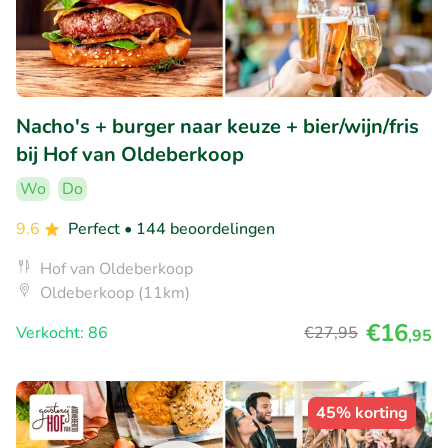
Nacho's + burger naar keuze + bier/wijn/fris
bij Hof van Oldeberkoop
Wo
Do
9.6
Perfect
• 144 beoordelingen
Hof van Oldeberkoop
Oldeberkoop (11km)
€16
Verkocht: 86
€27
,95
,95
45% korting