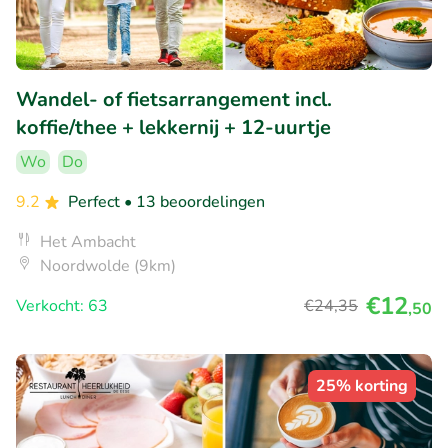
Wandel- of fietsarrangement incl.
koffie/thee + lekkernij + 12-uurtje
Wo
Do
9.2
Perfect
• 13 beoordelingen
Het Ambacht
Noordwolde (9km)
€12
Verkocht: 63
€24
,35
,50
25% korting