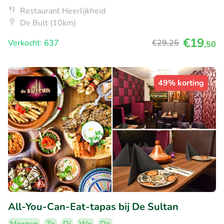
Restaurant Heerlijkheid
De Bult (10km)
€19
Verkocht: 637
€29
,25
,50
49% korting
All-You-Can-Eat-tapas bij De Sultan