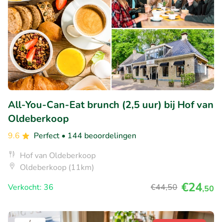
All-You-Can-Eat brunch (2,5 uur) bij Hof van
Oldeberkoop
9.6
Perfect
• 144 beoordelingen
Hof van Oldeberkoop
Oldeberkoop (11km)
€24
Verkocht: 36
€44
,50
,50