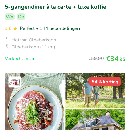
5-gangendiner à la carte + luxe koffie
Wo
Do
9.6
Perfect
• 144 beoordelingen
Hof van Oldeberkoop
Oldeberkoop (11km)
€34
Verkocht: 515
€59
,90
,95
54% korting