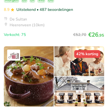
Morgen
Zo
Di
Wo
Do
8.9
Uitstekend
• 487 beoordelingen
De Sultan
Heerenveen (10km)
€26
Verkocht: 75
€52
,70
,95
42% korting