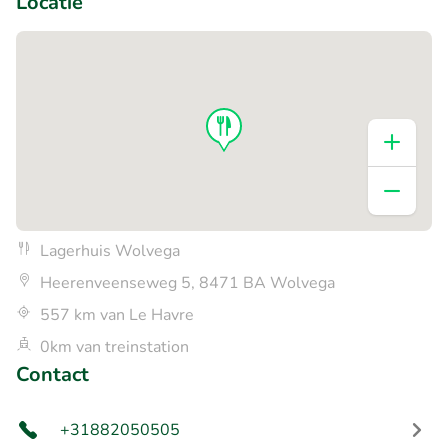
Locatie
Lagerhuis Wolvega
Heerenveenseweg 5, 8471 BA Wolvega
557 km van Le Havre
0km van treinstation
Contact
+31882050505