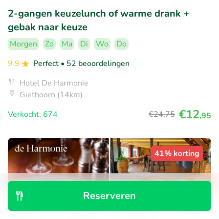
2-gangen keuzelunch of warme drank +
gebak naar keuze
Morgen
Zo
Ma
Di
Wo
Do
9.9
Perfect
• 52 beoordelingen
Hotel De Harmonie
Giethoorn (14km)
€12
Verkocht: 674
€24
,75
,95
41% korting
Reserveren
Ontdek
Zoeken
Boekingen
Menu