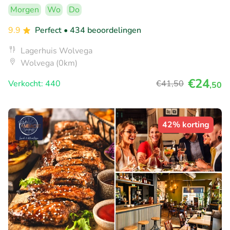
Morgen
Wo
Do
9.9
Perfect
• 434 beoordelingen
Lagerhuis Wolvega
Wolvega (0km)
€24
Verkocht: 440
€41
,50
,50
42% korting