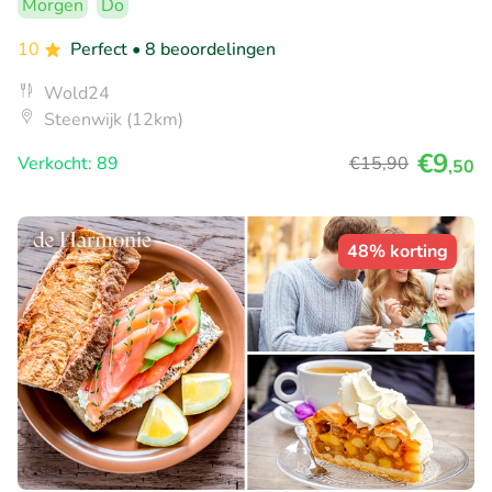
Morgen
Do
10
Perfect
• 8 beoordelingen
Wold24
Steenwijk (12km)
€9
Verkocht: 89
€15
,90
,50
48% korting