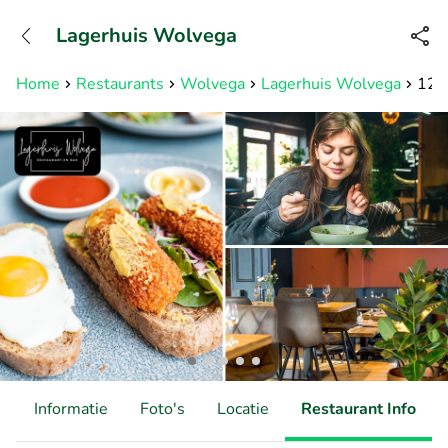
+31882050505
Lagerhuis Wolvega
Bereikbaar tot 23:00 uur
Home
Restaurants
Wolvega
Lagerhuis Wolvega
12-u
d
Informatie
Foto's
Locatie
Restaurant Info