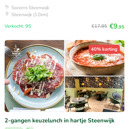
Socorro Steenwijk
Steenwijk (12km)
€9
Verkocht: 95
€17
,85
,95
40% korting
2-gangen keuzelunch in hartje Steenwijk