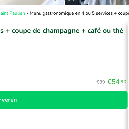
aint Paulien
Menu gastronomique en 4 ou 5 services + coupe
s + coupe de champagne + café ou thé
€54
,90
€89
rveren