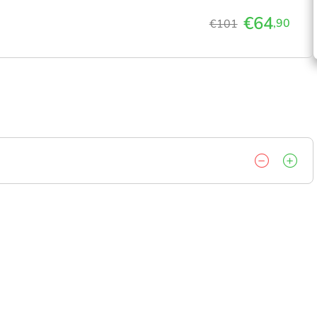
€64
,90
€101