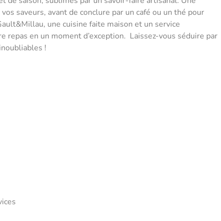
et de saison, sublimés par un savoir-faire artisanal. Une
vos saveurs, avant de conclure par un café ou un thé pour
ult&Millau, une cuisine faite maison et un service
tre repas en un moment d’exception. Laissez-vous séduire par
inoubliables !
vices