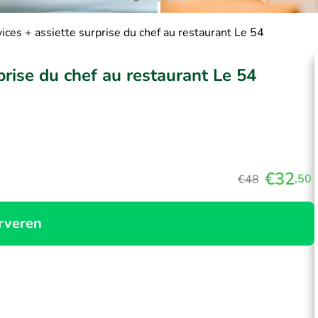
ices + assiette surprise du chef au restaurant Le 54
prise du chef au restaurant Le 54
€32
,50
€48
rveren