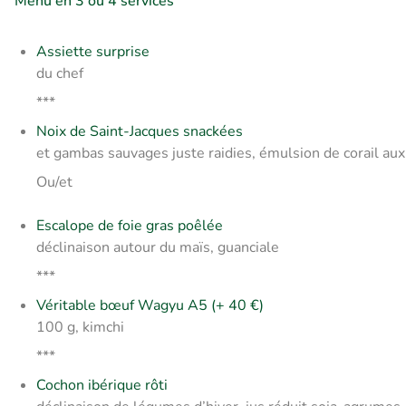
Menu en 3 ou 4 services
Assiette surprise
du chef
***
Noix de Saint-Jacques snackées
et gambas sauvages juste raidies, émulsion de corail aux
Ou/et
Escalope de foie gras poêlée
déclinaison autour du maïs, guanciale
***
Véritable bœuf Wagyu A5 (+ 40 €)
100 g, kimchi
***
Cochon ibérique rôti