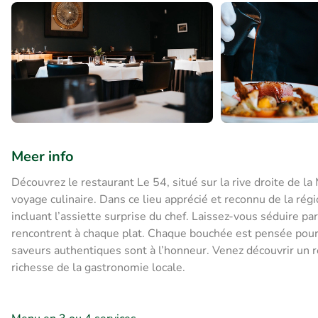
Meer info
Découvrez le restaurant Le 54, situé sur la rive droite de l
voyage culinaire. Dans ce lieu apprécié et reconnu de la ré
incluant l’assiette surprise du chef. Laissez-vous séduire p
rencontrent à chaque plat. Chaque bouchée est pensée pour of
saveurs authentiques sont à l’honneur. Venez découvrir un re
richesse de la gastronomie locale.