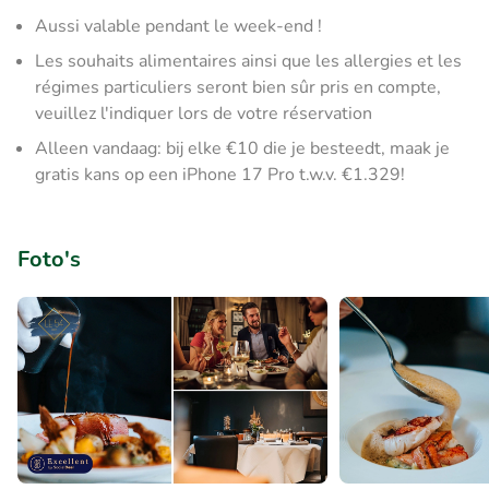
Aussi valable pendant le week-end !
Les souhaits alimentaires ainsi que les allergies et les
régimes particuliers seront bien sûr pris en compte,
veuillez l'indiquer lors de votre réservation
Alleen vandaag: bij elke €10 die je besteedt, maak je
gratis kans op een iPhone 17 Pro t.w.v. €1.329!
Foto's