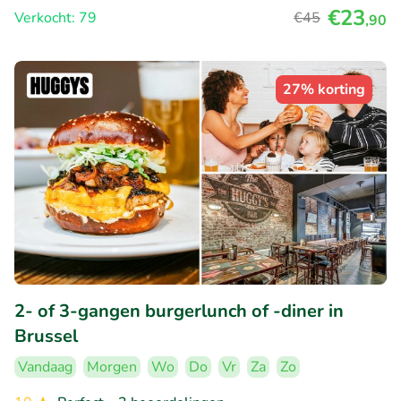
€23
Verkocht: 79
€45
,90
27% korting
2- of 3-gangen burgerlunch of -diner in
Brussel
Vandaag
Morgen
Wo
Do
Vr
Za
Zo