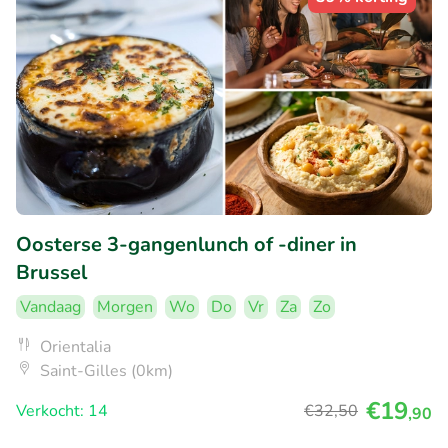
Oosterse 3-gangenlunch of -diner in
Brussel
Vandaag
Morgen
Wo
Do
Vr
Za
Zo
Orientalia
Saint-Gilles (0km)
€19
Verkocht: 14
€32
,50
,90