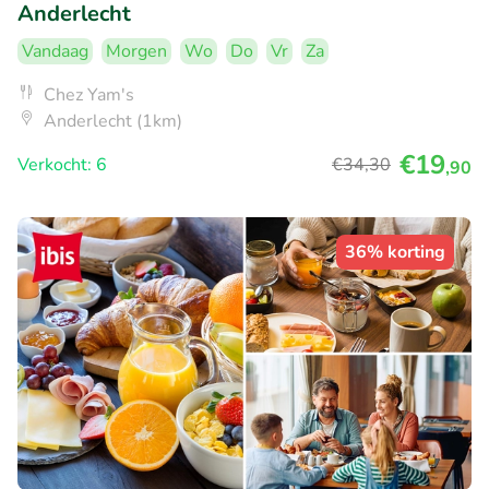
Anderlecht
Vandaag
Morgen
Wo
Do
Vr
Za
Chez Yam's
Anderlecht (1km)
€19
Verkocht: 6
€34
,30
,90
36% korting