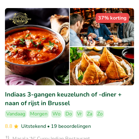
37% korting
Indiaas 3-gangen keuzelunch of -diner +
naan of rijst in Brussel
Vandaag
Morgen
Wo
Do
Vr
Za
Zo
8.8
Uitstekend
• 19 beoordelingen
Masala ‘N' Curry Indian Restaurant