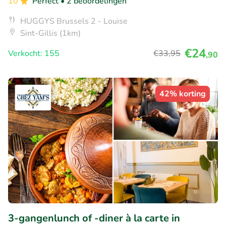
10
Perfect
• 2 beoordelingen
HUGGYS Brussels 2 - Louise
Sint-Gillis (1km)
€24
Verkocht: 155
€33
,95
,90
42% korting
3-gangenlunch of -diner à la carte in