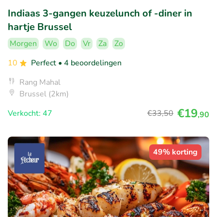
Indiaas 3-gangen keuzelunch of -diner in
hartje Brussel
Morgen
Wo
Do
Vr
Za
Zo
10
Perfect
• 4 beoordelingen
Rang Mahal
Brussel (2km)
€19
Verkocht: 47
€33
,50
,90
49% korting