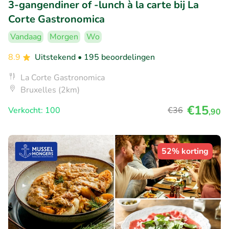
3-gangendiner of -lunch à la carte bij La
Corte Gastronomica
Vandaag
Morgen
Wo
8.9
Uitstekend
• 195 beoordelingen
La Corte Gastronomica
Bruxelles (2km)
€15
Verkocht: 100
€36
,90
52% korting