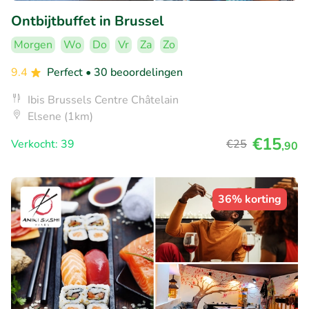
Ontbijtbuffet in Brussel
Morgen
Wo
Do
Vr
Za
Zo
9.4
Perfect
• 30 beoordelingen
Ibis Brussels Centre Châtelain
Elsene (1km)
€15
Verkocht: 39
€25
,90
36% korting