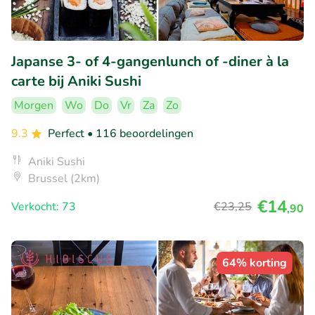
Japanse 3- of 4-gangenlunch of -diner à la
carte bij Aniki Sushi
Morgen
Wo
Do
Vr
Za
Zo
9.3
Perfect
• 116 beoordelingen
Aniki Sushi
Brussel (2km)
€14
Verkocht: 73
€23
,25
,90
64% korting