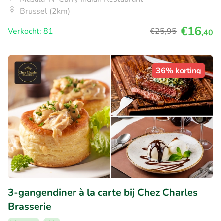
Brussel (2km)
€16
Verkocht: 81
€25
,95
,40
36% korting
3-gangendiner à la carte bij Chez Charles
Brasserie