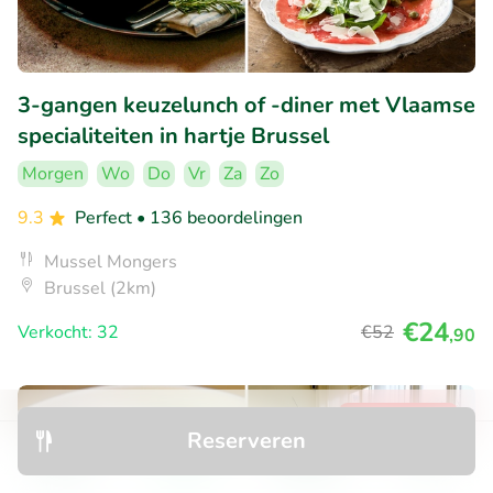
3-gangen keuzelunch of -diner met Vlaamse
specialiteiten in hartje Brussel
Morgen
Wo
Do
Vr
Za
Zo
9.3
Perfect
• 136 beoordelingen
Mussel Mongers
Brussel (2km)
€24
Verkocht: 32
€52
,90
45% korting
Reserveren
Ontdek
Zoeken
Boekingen
Menu