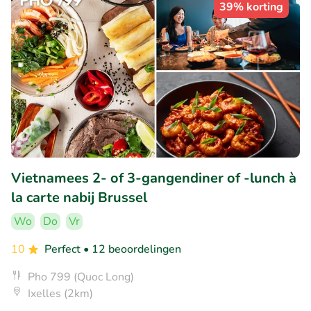
39% korting
Vietnamees 2- of 3-gangendiner of -lunch à
la carte nabij Brussel
Wo
Do
Vr
10
Perfect
• 12 beoordelingen
Pho 799 (Quoc Long)
Ixelles (2km)