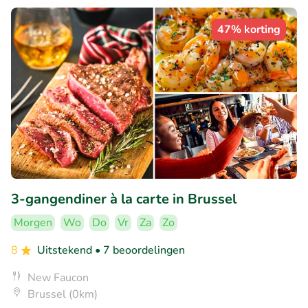
47% korting
3-gangendiner à la carte in Brussel
Morgen
Wo
Do
Vr
Za
Zo
8
Uitstekend
• 7 beoordelingen
New Faucon
Brussel (0km)