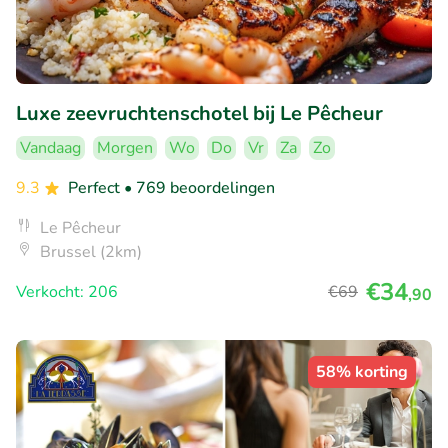
Luxe zeevruchtenschotel bij Le Pêcheur
Vandaag
Morgen
Wo
Do
Vr
Za
Zo
9.3
Perfect
• 769 beoordelingen
Le Pêcheur
Brussel (2km)
€34
Verkocht: 206
€69
,90
58% korting