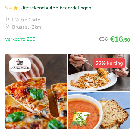
8.4
Uitstekend
• 455 beoordelingen
L'Altra Corte
Brussel (2km)
€16
Verkocht: 260
€36
,50
56% korting