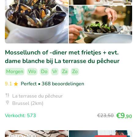
Mossellunch of -diner met frietjes + evt.
dame blanche bij La terrasse du pêcheur
Morgen
Wo
Do
Vr
Za
Zo
9.1
Perfect
• 368 beoordelingen
La terrasse du pêcheur
Brussel (2km)
€9
Verkocht: 573
€23
,50
,90