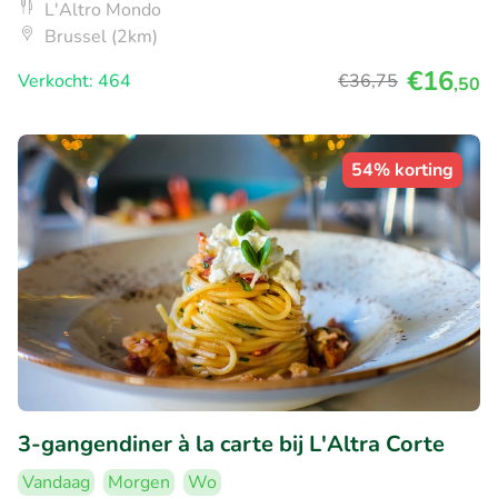
L'Altro Mondo
Brussel (2km)
€16
Verkocht: 464
€36
,75
,50
54% korting
3-gangendiner à la carte bij L'Altra Corte
Vandaag
Morgen
Wo