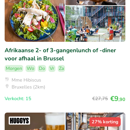
Afrikaanse 2- of 3-gangenlunch of -diner
voor afhaal in Brussel
Morgen
Wo
Do
Vr
Za
Mme Hibiscus
Bruxelles (2km)
€9
Verkocht: 15
€27
,75
,90
27% korting