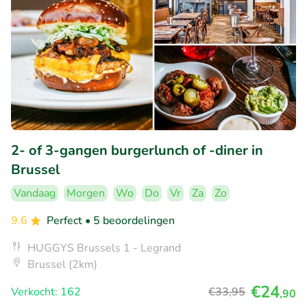
2- of 3-gangen burgerlunch of -diner in
Brussel
Vandaag
Morgen
Wo
Do
Vr
Za
Zo
9.6
Perfect
• 5 beoordelingen
HUGGYS Brussels 1 - Legrand
Brussel (2km)
€24
Verkocht: 162
€33
,95
,90