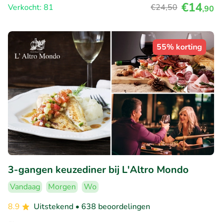
€14
Verkocht: 81
€24
,50
,90
55% korting
3-gangen keuzediner bij L'Altro Mondo
Vandaag
Morgen
Wo
8.9
Uitstekend
• 638 beoordelingen