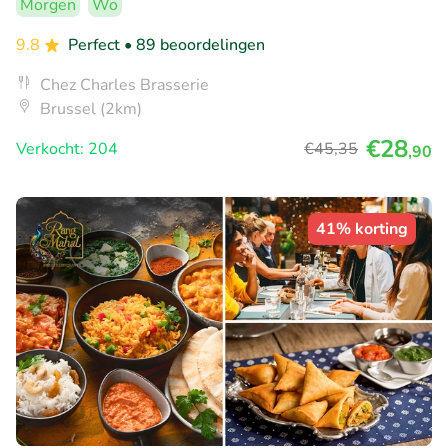
Morgen
Wo
9.8
Perfect
• 89 beoordelingen
Chez Charles Brasserie
Brussel (2km)
€28
Verkocht: 204
€45
,35
,90
41% korting