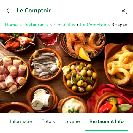
+31882050505
Le Comptoir
Bereikbaar tot 23:00 uur
Home
Restaurants
Sint-Gillis
Le Comptoir
3 tapas + 
d
Informatie
Foto's
Locatie
Restaurant Info