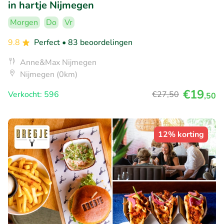
in hartje Nijmegen
Morgen
Do
Vr
9.8
Perfect
• 83 beoordelingen
Anne&Max Nijmegen
Nijmegen (0km)
€19
Verkocht: 596
€27
,50
,50
12% korting