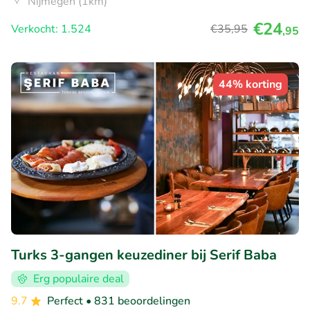
Nijmegen (1km)
€24
Verkocht: 1.524
€35
,95
,95
44% korting
Turks 3-gangen keuzediner bij Serif Baba
Erg populaire deal
9.7
Perfect
• 831 beoordelingen