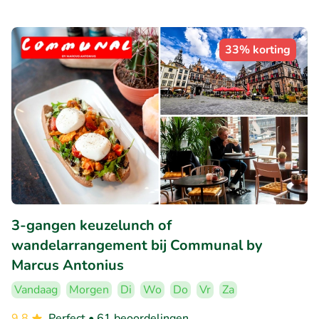
33% korting
3-gangen keuzelunch of
wandelarrangement bij Communal by
Marcus Antonius
Vandaag
Morgen
Di
Wo
Do
Vr
Za
9.8
Perfect
• 61 beoordelingen