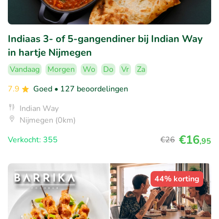
Indiaas 3- of 5-gangendiner bij Indian Way
in hartje Nijmegen
Vandaag
Morgen
Wo
Do
Vr
Za
7.9
Goed
• 127 beoordelingen
Indian Way
Nijmegen (0km)
€16
Verkocht: 355
€26
,95
44% korting