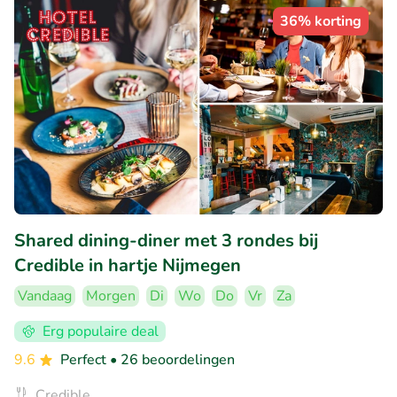
36% korting
Shared dining-diner met 3 rondes bij
Credible in hartje Nijmegen
Vandaag
Morgen
Di
Wo
Do
Vr
Za
Erg populaire deal
9.6
Perfect
• 26 beoordelingen
Credible