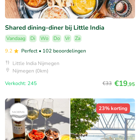
Shared dining-diner bij Little India
Vandaag
Di
Wo
Do
Vr
Za
9.2
Perfect
• 102 beoordelingen
Little India Nijmegen
Nijmegen (0km)
€19
Verkocht: 245
€33
,95
23% korting