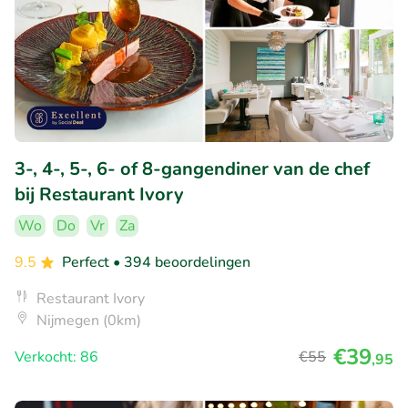
3-, 4-, 5-, 6- of 8-gangendiner van de chef
bij Restaurant Ivory
Wo
Do
Vr
Za
9.5
Perfect
• 394 beoordelingen
Restaurant Ivory
Nijmegen (0km)
€39
Verkocht: 86
€55
,95