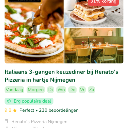
31% korting
Italiaans 3-gangen keuzediner bij Renato's
Pizzeria in hartje Nijmegen
Vandaag
Morgen
Di
Wo
Do
Vr
Za
Erg populaire deal
9.8
Perfect
• 230 beoordelingen
Renato's Pizzeria Nijmegen