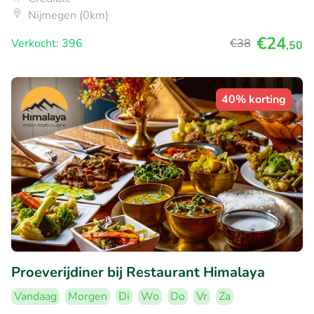
Nijmegen (0km)
€24
Verkocht: 396
€38
,50
40% korting
Proeverijdiner bij Restaurant Himalaya
Vandaag
Morgen
Di
Wo
Do
Vr
Za