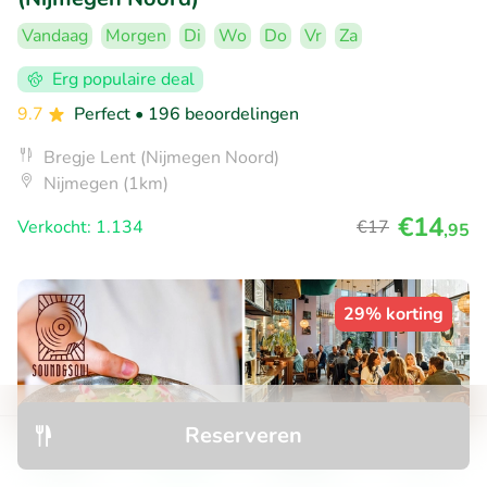
Vandaag
Morgen
Di
Wo
Do
Vr
Za
Erg populaire deal
9.7
Perfect
• 196 beoordelingen
Bregje Lent (Nijmegen Noord)
Nijmegen (1km)
€14
Verkocht: 1.134
€17
,95
29% korting
Reserveren
Ontdek
Zoeken
Boekingen
Menu