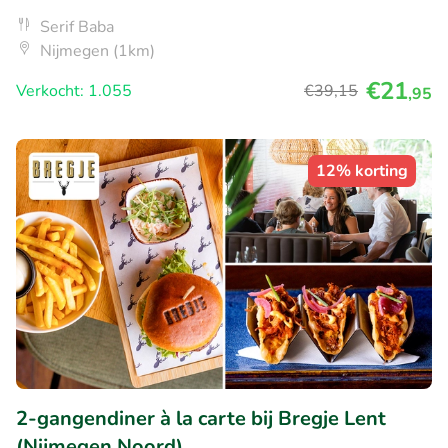
Serif Baba
Nijmegen (1km)
€21
Verkocht: 1.055
€39
,15
,95
12% korting
2-gangendiner à la carte bij Bregje Lent
(Nijmegen Noord)