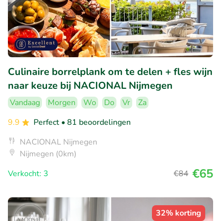
Culinaire borrelplank om te delen + fles wijn
naar keuze bij NACIONAL Nijmegen
Vandaag
Morgen
Wo
Do
Vr
Za
9.9
Perfect
• 81 beoordelingen
NACIONAL Nijmegen
Nijmegen (0km)
€65
Verkocht: 3
€84
32% korting