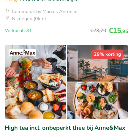
Communal by Marcus Antonius
Nijmegen (0km)
€15
Verkocht: 31
€23
,70
,95
29% korting
High tea incl. onbeperkt thee bij Anne&Max