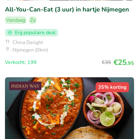
All-You-Can-Eat (3 uur) in hartje Nijmegen
Vandaag
Za
Erg populaire deal
China Delight
Nijmegen (0km)
€25
Verkocht: 199
€35
,95
35% korting