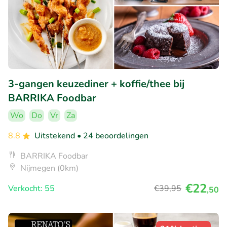
3-gangen keuzediner + koffie/thee bij
BARRIKA Foodbar
Wo
Do
Vr
Za
8.8
Uitstekend
• 24 beoordelingen
BARRIKA Foodbar
Nijmegen (0km)
€22
Verkocht: 55
€39
,95
,50