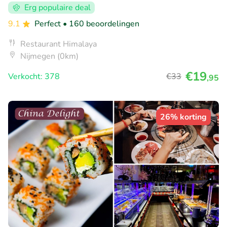
Erg populaire deal
9.1
Perfect
• 160 beoordelingen
Restaurant Himalaya
Nijmegen (0km)
€19
Verkocht: 378
€33
,95
26% korting