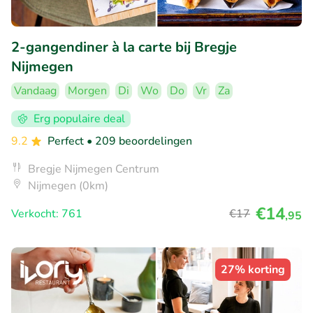
2-gangendiner à la carte bij Bregje
Nijmegen
Vandaag
Morgen
Di
Wo
Do
Vr
Za
Erg populaire deal
9.2
Perfect
• 209 beoordelingen
Bregje Nijmegen Centrum
Nijmegen (0km)
€14
Verkocht: 761
€17
,95
27% korting