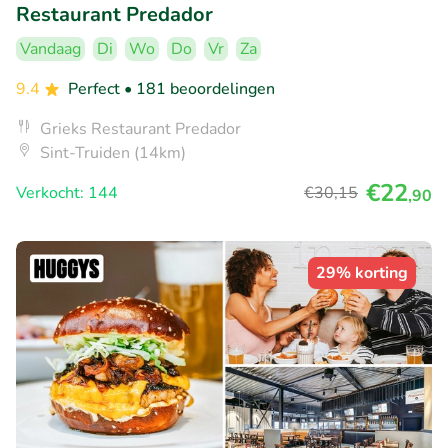
Restaurant Predador
Vandaag
Di
Wo
Do
Vr
Za
9.4
Perfect
• 181 beoordelingen
Grieks Restaurant Predador
Sint-Truiden (14km)
€22
Verkocht: 144
€30
,15
,90
29% korting