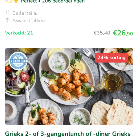
9.2
Perfect
• 206 beoordelingen
Bella Italia.
Awans (14km)
€26
Verkocht: 21
€35
,40
,90
24% korting
Grieks 2- of 3-gangenlunch of -diner Grieks