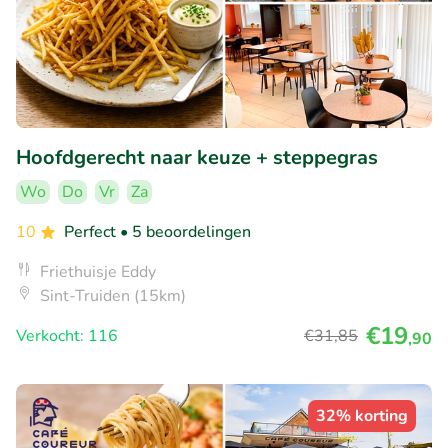
Hoofdgerecht naar keuze + steppegras
Wo
Do
Vr
Za
10
Perfect
• 5 beoordelingen
Friethuisje Eddy
Sint-Truiden (15km)
€19
Verkocht: 116
€31
,85
,90
32% korting