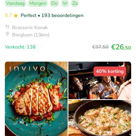
Vandaag
Morgen
Do
Vr
Za
9.7
Perfect
• 193 beoordelingen
Brasserie Konak
Borgloon (13km)
€26
Verkocht: 136
€37
,50
,50
40% korting