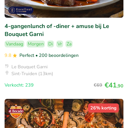
4-gangenlunch of -diner + amuse bij Le
Bouquet Garni
Vandaag
Morgen
Di
Vr
Za
9.8
Perfect
• 200 beoordelingen
Le Bouquet Garni
Sint-Truiden (13km)
€41
Verkocht: 239
€69
,90
26% korting