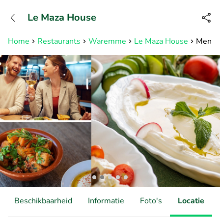
+31882050505
Le Maza House
Bereikbaar tot 23:00 uur
Home
Restaurants
Waremme
Le Maza House
Menu l
Beschikbaarheid
Informatie
Foto's
Locatie