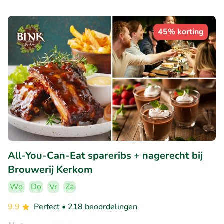
45% korting
All-You-Can-Eat spareribs + nagerecht bij
Brouwerij Kerkom
Wo
Do
Vr
Za
9.9
Perfect
• 218 beoordelingen