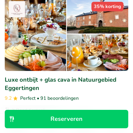
35% korting
Luxe ontbijt + glas cava in Natuurgebied
Eggertingen
9.2
Perfect
• 91 beoordelingen
't Rood Kasteel
Guigoven (Hasselt) (19km)
Reserveren
Ontdek
Zoeken
Boekingen
Menu
€21
Verkocht: 670
€33
,50