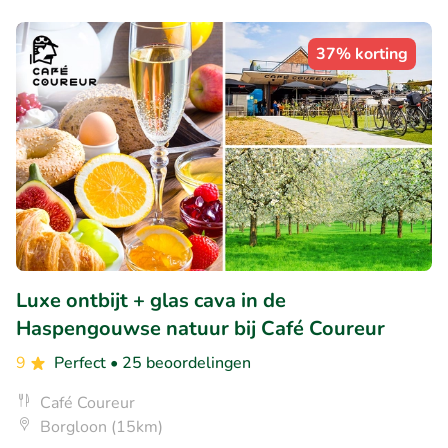
37% korting
Luxe ontbijt + glas cava in de
Haspengouwse natuur bij Café Coureur
9
Perfect
• 25 beoordelingen
Café Coureur
Borgloon (15km)