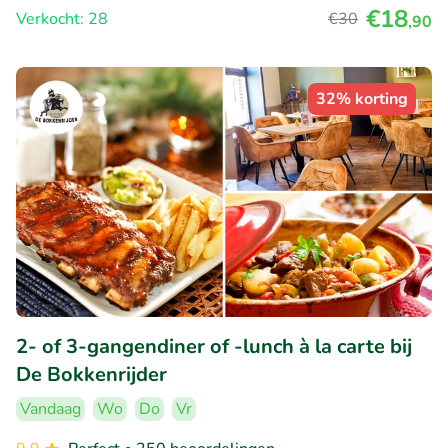
€18
Verkocht: 28
€30
,90
32% korting
2- of 3-gangendiner of -lunch à la carte bij
De Bokkenrijder
Vandaag
Wo
Do
Vr