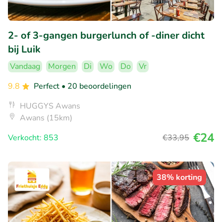
2- of 3-gangen burgerlunch of -diner dicht
bij Luik
Vandaag
Morgen
Di
Wo
Do
Vr
9.8
Perfect
• 20 beoordelingen
HUGGYS Awans
Awans (15km)
€24
Verkocht: 853
€33
,95
38% korting