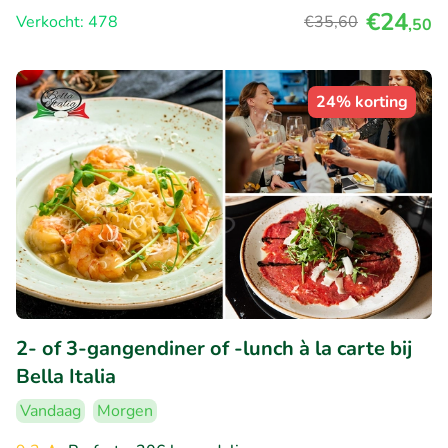
€24
Verkocht: 478
€35
,60
,50
24% korting
2- of 3-gangendiner of -lunch à la carte bij
Bella Italia
Vandaag
Morgen