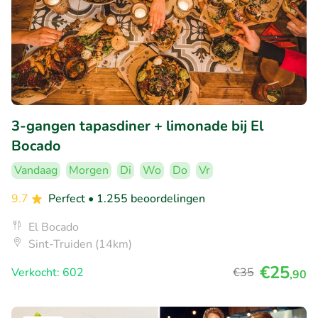
3-gangen tapasdiner + limonade bij El
Bocado
Vandaag
Morgen
Di
Wo
Do
Vr
9.7
Perfect
• 1.255 beoordelingen
El Bocado
Sint-Truiden (14km)
€25
Verkocht: 602
€35
,90