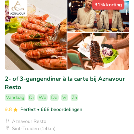
31% korting
2- of 3-gangendiner à la carte bij Aznavour
Resto
Vandaag
Di
Wo
Do
Vr
Za
9.8
Perfect
• 668 beoordelingen
Aznavour Resto
Sint-Truiden (14km)