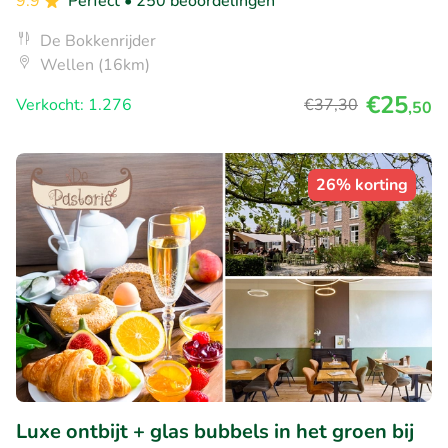
9.9
Perfect
• 250 beoordelingen
De Bokkenrijder
Wellen (16km)
€25
Verkocht: 1.276
€37
,30
,50
26% korting
Luxe ontbijt + glas bubbels in het groen bij