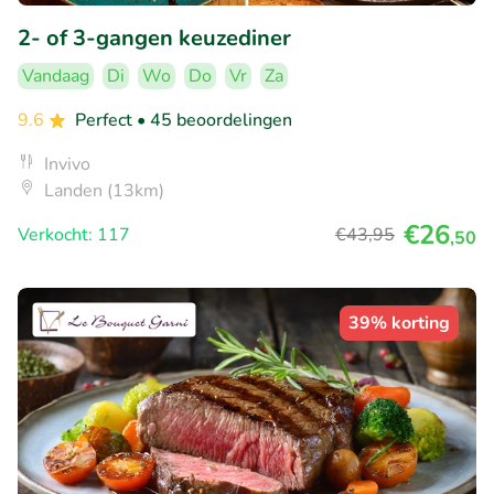
2- of 3-gangen keuzediner
Vandaag
Di
Wo
Do
Vr
Za
9.6
Perfect
• 45 beoordelingen
Invivo
Landen (13km)
€26
Verkocht: 117
€43
,95
,50
39% korting