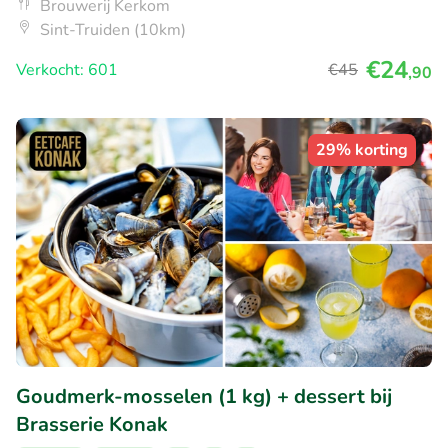
Brouwerij Kerkom
Sint-Truiden (10km)
€24
Verkocht: 601
€45
,90
29% korting
Goudmerk-mosselen (1 kg) + dessert bij
Brasserie Konak