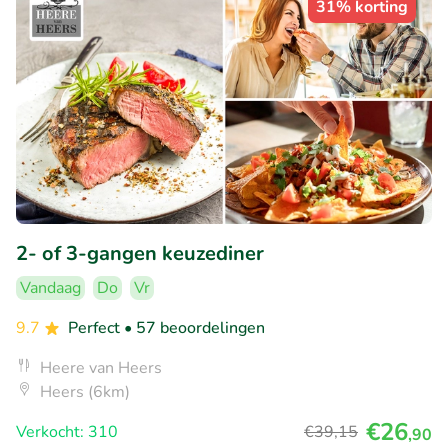
31% korting
2- of 3-gangen keuzediner
Vandaag
Do
Vr
9.7
Perfect
• 57 beoordelingen
Heere van Heers
Heers (6km)
€26
Verkocht: 310
€39
,15
,90