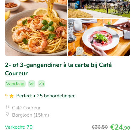
2- of 3-gangendiner à la carte bij Café
Coureur
Vandaag
Vr
Za
9
Perfect
• 25 beoordelingen
Café Coureur
Borgloon (15km)
€24
Verkocht: 70
€36
,50
,90