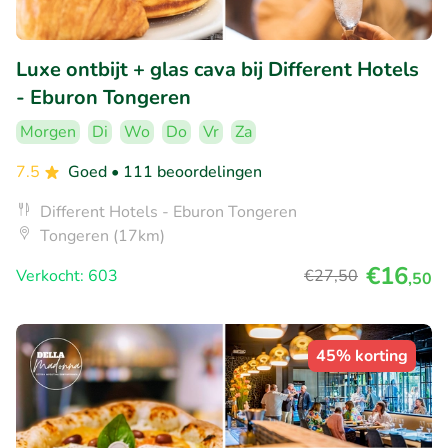
Luxe ontbijt + glas cava bij Different Hotels
- Eburon Tongeren
Morgen
Di
Wo
Do
Vr
Za
7.5
Goed
• 111 beoordelingen
Different Hotels - Eburon Tongeren
Tongeren (17km)
€16
Verkocht: 603
€27
,50
,50
45% korting