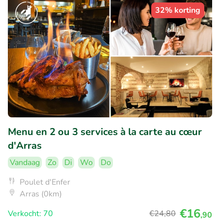
32% korting
Menu en 2 ou 3 services à la carte au cœur
d'Arras
Vandaag
Zo
Di
Wo
Do
Poulet d'Enfer
Arras (0km)
€16
Verkocht: 70
€24
,80
,90