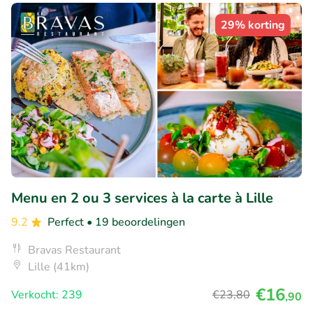
29% korting
Menu en 2 ou 3 services à la carte à Lille
9.2
Perfect
• 19 beoordelingen
Bravas Restaurant
Lille (41km)
€16
Verkocht: 239
€23
,80
,90