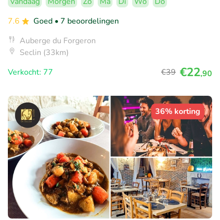
Vandaag
Morgen
Zo
Ma
Di
Wo
Do
7.6
Goed
• 7 beoordelingen
Auberge du Forgeron
Seclin (33km)
€22
Verkocht: 77
€39
,90
36% korting