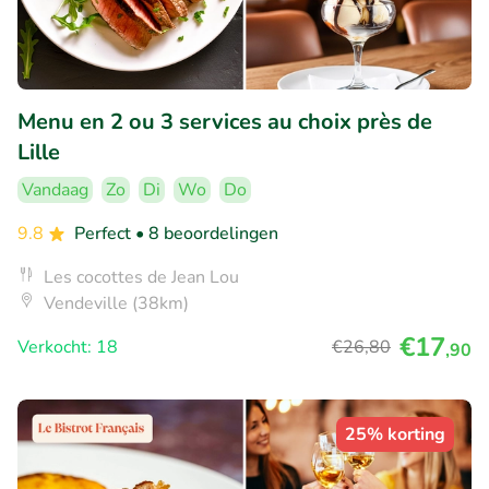
Menu en 2 ou 3 services au choix près de
Lille
Vandaag
Zo
Di
Wo
Do
9.8
Perfect
• 8 beoordelingen
Les cocottes de Jean Lou
Vendeville (38km)
€17
Verkocht: 18
€26
,80
,90
25% korting