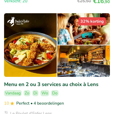
€16
Verkocht: 20
€25
,50
,90
32% korting
Menu en 2 ou 3 services au choix à Lens
Vandaag
Zo
Di
Wo
Do
10
Perfect
• 4 beoordelingen
Le Poulet d'Enfer Lens