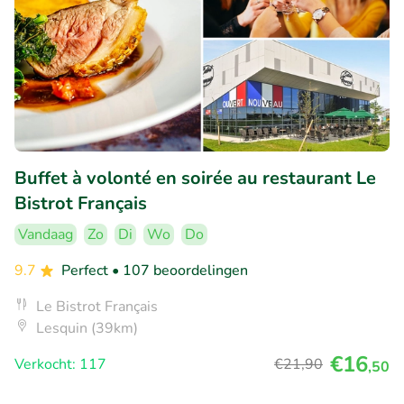
Buffet à volonté en soirée au restaurant Le
Bistrot Français
Vandaag
Zo
Di
Wo
Do
9.7
Perfect
• 107 beoordelingen
Le Bistrot Français
Lesquin (39km)
€16
Verkocht: 117
€21
,90
,50