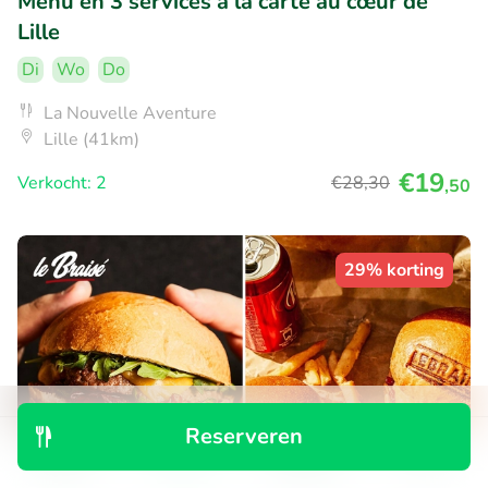
Menu en 3 services à la carte au cœur de
Lille
Di
Wo
Do
La Nouvelle Aventure
Lille (41km)
€19
Verkocht: 2
€28
,30
,50
29% korting
Reserveren
Ontdek
Zoeken
Boekingen
Menu