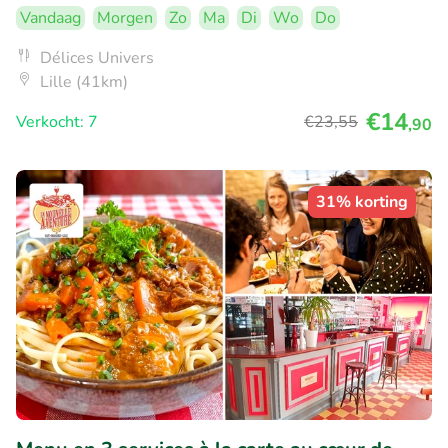
Vandaag
Morgen
Zo
Ma
Di
Wo
Do
Délices Univers
Lille (41km)
€14
Verkocht: 7
€23
,55
,90
31% korting