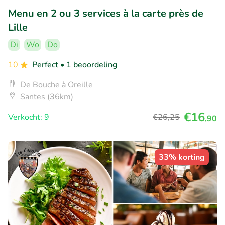
Menu en 2 ou 3 services à la carte près de
Lille
Di
Wo
Do
10
Perfect
• 1 beoordeling
De Bouche à Oreille
Santes (36km)
€16
Verkocht: 9
€26
,25
,90
33% korting