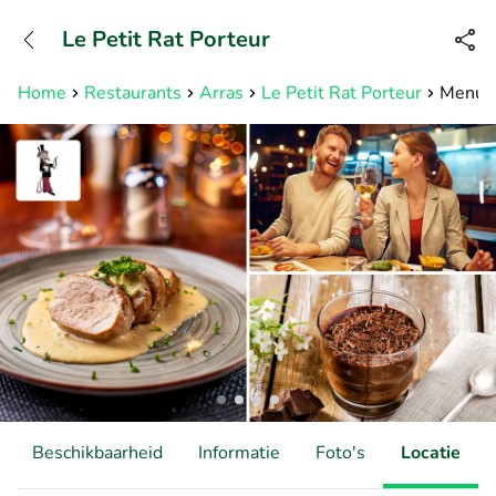
+31882050505
Le Petit Rat Porteur
Bereikbaar tot 23:00 uur
Home
Restaurants
Arras
Le Petit Rat Porteur
Menu 2
Beschikbaarheid
Informatie
Foto's
Locatie