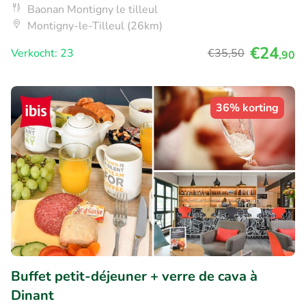
Baonan Montigny le tilleul
Montigny-le-Tilleul (26km)
€24
Verkocht: 23
€35
,50
,90
36% korting
Buffet petit-déjeuner + verre de cava à
Dinant