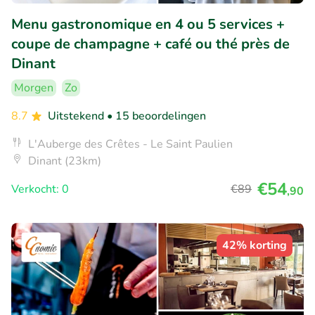
Menu gastronomique en 4 ou 5 services +
coupe de champagne + café ou thé près de
Dinant
Morgen
Zo
8.7
Uitstekend
• 15 beoordelingen
L'Auberge des Crêtes - Le Saint Paulien
Dinant (23km)
€54
Verkocht: 0
€89
,90
42% korting