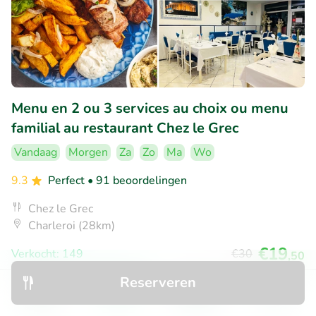
Menu en 2 ou 3 services au choix ou menu
familial au restaurant Chez le Grec
Vandaag
Morgen
Za
Zo
Ma
Wo
9.3
Perfect
• 91 beoordelingen
Chez le Grec
Charleroi (28km)
€19
Verkocht: 149
€30
,50
Reserveren
Ontdek
Zoeken
Boekingen
Menu
38% korting