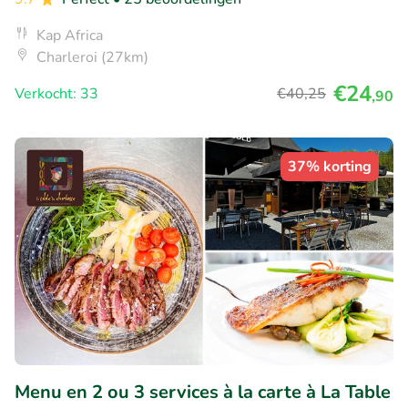
Kap Africa
Charleroi (27km)
€24
Verkocht: 33
€40
,25
,90
37% korting
Menu en 2 ou 3 services à la carte à La Table