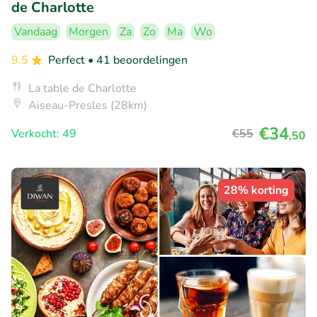
de Charlotte
Vandaag
Morgen
Za
Zo
Ma
Wo
9.5
Perfect
• 41 beoordelingen
La table de Charlotte
Aiseau-Presles (28km)
€34
Verkocht: 49
€55
,50
28% korting