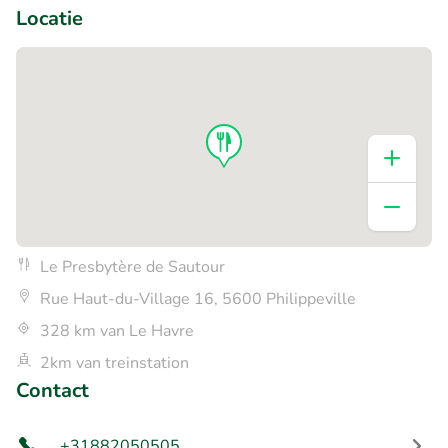
Locatie
Le Presbytère de Sautour
Rue Haut-du-Village 16, 5600 Philippeville
328 km van Le Havre
2km van treinstation
Contact
+31882050505