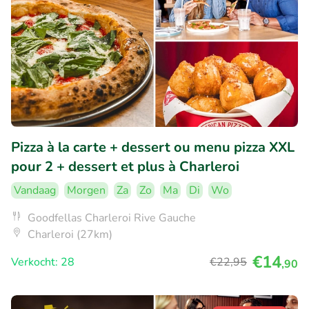
Pizza à la carte + dessert ou menu pizza XXL
pour 2 + dessert et plus à Charleroi
Vandaag
Morgen
Za
Zo
Ma
Di
Wo
Goodfellas Charleroi Rive Gauche
Charleroi (27km)
€14
Verkocht: 28
€22
,95
,90