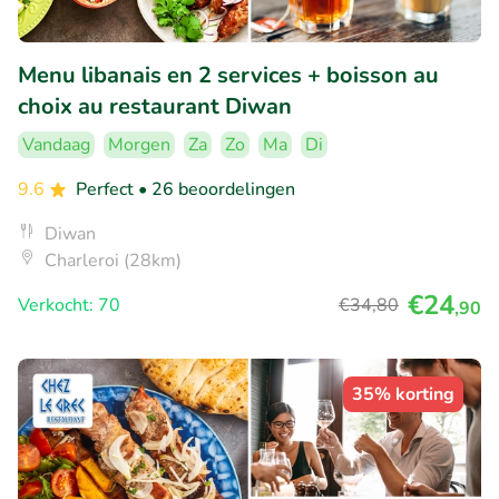
Menu libanais en 2 services + boisson au
choix au restaurant Diwan
Vandaag
Morgen
Za
Zo
Ma
Di
9.6
Perfect
• 26 beoordelingen
Diwan
Charleroi (28km)
€24
Verkocht: 70
€34
,80
,90
35% korting