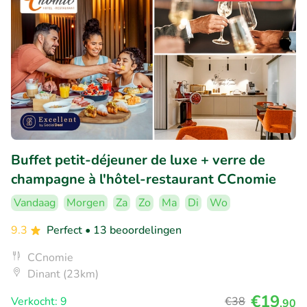
Buffet petit-déjeuner de luxe + verre de
champagne à l'hôtel-restaurant CCnomie
Vandaag
Morgen
Za
Zo
Ma
Di
Wo
9.3
Perfect
• 13 beoordelingen
CCnomie
Dinant (23km)
€19
Verkocht: 9
€38
,90