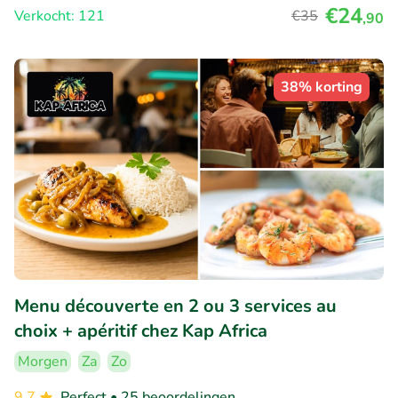
€24
Verkocht: 121
€35
,90
38% korting
Menu découverte en 2 ou 3 services au
choix + apéritif chez Kap Africa
Morgen
Za
Zo
9.7
Perfect
• 25 beoordelingen