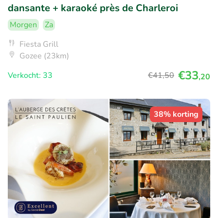
dansante + karaoké près de Charleroi
Morgen
Za
Fiesta Grill
Gozee (23km)
€33
Verkocht: 33
€41
,50
,20
38% korting