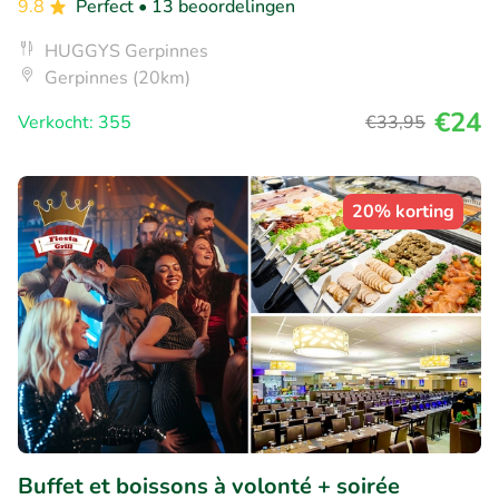
9.8
Perfect
• 13 beoordelingen
HUGGYS Gerpinnes
Gerpinnes (20km)
€24
Verkocht: 355
€33
,95
20% korting
Buffet et boissons à volonté + soirée