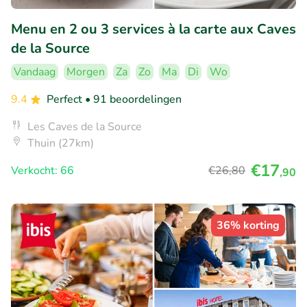
Menu en 2 ou 3 services à la carte aux Caves
de la Source
Vandaag
Morgen
Za
Zo
Ma
Di
Wo
9.4
Perfect
• 91 beoordelingen
Les Caves de la Source
Thuin (27km)
€17
Verkocht: 66
€26
,80
,90
36% korting