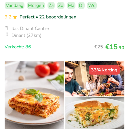
Vandaag
Morgen
Za
Zo
Ma
Di
Wo
9.2
Perfect
• 22 beoordelingen
Ibis Dinant Centre
Dinant (27km)
€15
Verkocht: 86
€25
,90
33% korting