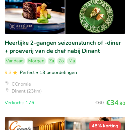
Heerlijke 2-gangen seizoenslunch of -diner
+ proeverij van de chef nabij Dinant
Vandaag
Morgen
Za
Zo
Ma
9.3
Perfect
• 13 beoordelingen
CCnomie
Dinant (23km)
€34
Verkocht: 176
€60
,90
48% korting