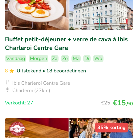
Buffet petit-déjeuner + verre de cava à Ibis
Charleroi Centre Gare
Vandaag
Morgen
Za
Zo
Ma
Di
Wo
8
Uitstekend
• 18 beoordelingen
ibis Charleroi Centre Gare
Charleroi (27km)
€15
Verkocht: 27
€25
,90
35% korting