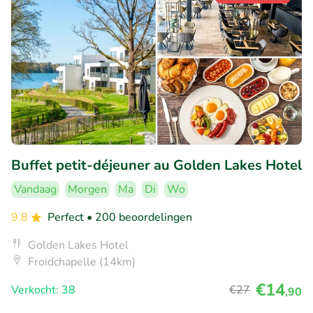
Buffet petit-déjeuner au Golden Lakes Hotel
Vandaag
Morgen
Ma
Di
Wo
9.8
Perfect
• 200 beoordelingen
Golden Lakes Hotel
Froidchapelle (14km)
€14
Verkocht: 38
€27
,90