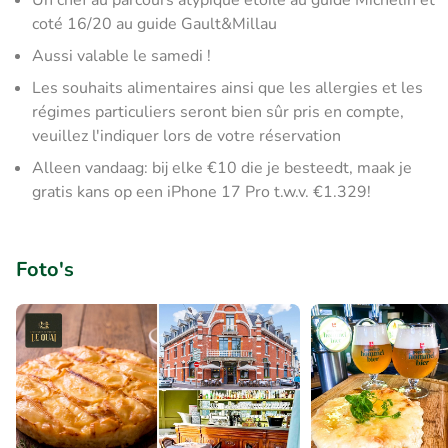
Un chef au parcours atypique étoilé au guide Michelin et
coté 16/20 au guide Gault&Millau
Aussi valable le samedi !
Les souhaits alimentaires ainsi que les allergies et les
régimes particuliers seront bien sûr pris en compte,
veuillez l'indiquer lors de votre réservation
Alleen vandaag: bij elke €10 die je besteedt, maak je
gratis kans op een iPhone 17 Pro t.w.v. €1.329!
Foto's