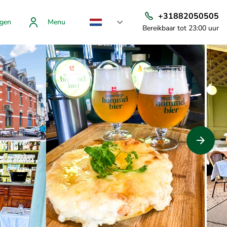
+31882050505
gen
Menu
Bereikbaar tot 23:00 uur