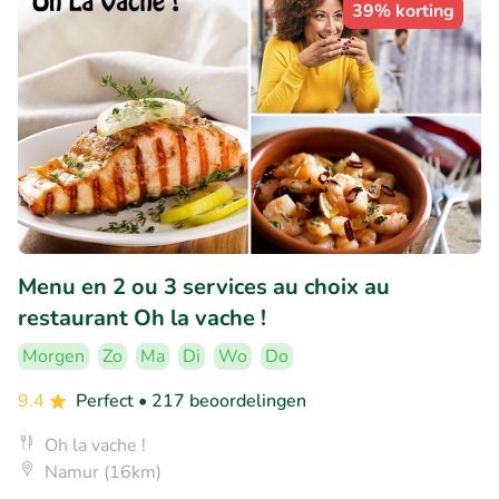
39% korting
Menu en 2 ou 3 services au choix au
restaurant Oh la vache !
Morgen
Zo
Ma
Di
Wo
Do
9.4
Perfect
• 217 beoordelingen
Oh la vache !
Namur (16km)