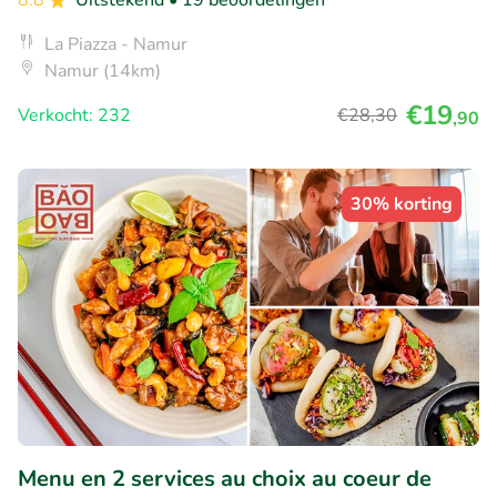
8.8
Uitstekend
• 19 beoordelingen
La Piazza - Namur
Namur (14km)
€19
Verkocht: 232
€28
,30
,90
30% korting
Menu en 2 services au choix au coeur de