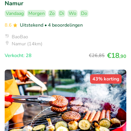
Namur
Vandaag
Morgen
Zo
Di
Wo
Do
8.6
Uitstekend
• 4 beoordelingen
BaoBao
Namur (14km)
€18
Verkocht: 28
€26
,85
,90
43% korting