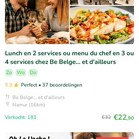
Lunch en 2 services ou menu du chef en 3 ou
4 services chez Be Belge... et d'ailleurs
Zo
Wo
Do
9.9
Perfect
• 37 beoordelingen
Be Belge... et d'ailleurs
Namur (16km)
€22
Verkocht: 181
€32
,90