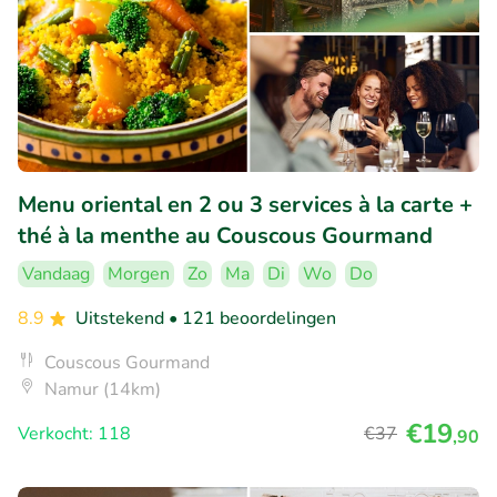
Menu oriental en 2 ou 3 services à la carte +
thé à la menthe au Couscous Gourmand
Vandaag
Morgen
Zo
Ma
Di
Wo
Do
8.9
Uitstekend
• 121 beoordelingen
Couscous Gourmand
Namur (14km)
€19
Verkocht: 118
€37
,90