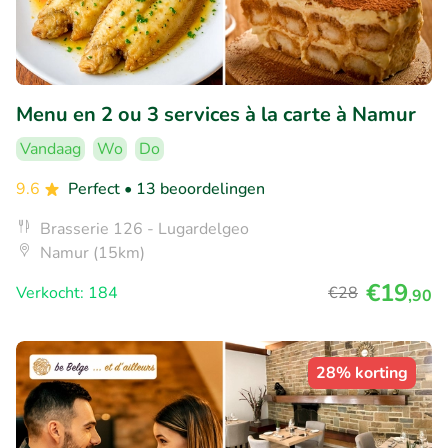
Menu en 2 ou 3 services à la carte à Namur
Vandaag
Wo
Do
9.6
Perfect
• 13 beoordelingen
Brasserie 126 - Lugardelgeo
Namur (15km)
€19
Verkocht: 184
€28
,90
28% korting