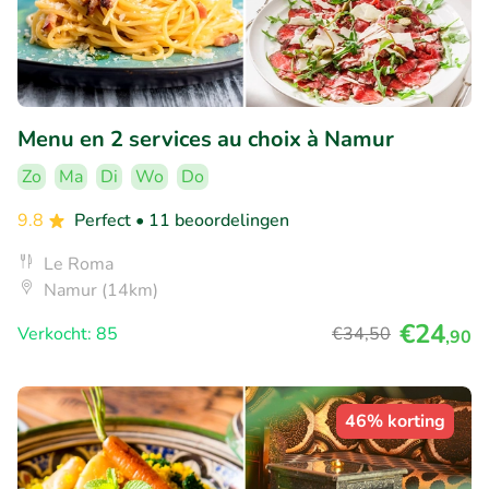
Menu en 2 services au choix à Namur
Zo
Ma
Di
Wo
Do
9.8
Perfect
• 11 beoordelingen
Le Roma
Namur (14km)
€24
Verkocht: 85
€34
,50
,90
46% korting