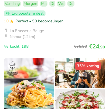
Vandaag
Morgen
Ma
Di
Wo
Do
Erg populaire deal
10
Perfect
• 50 beoordelingen
La Brasserie Bouge
Namur (12km)
€24
Verkocht: 198
€36
,90
,90
35% korting