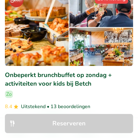
Onbeperkt brunchbuffet op zondag +
activiteiten voor kids bij Betch
Zo
8.4
Uitstekend
• 13 beoordelingen
Betch - Louvain-la-Neuve
Reserveren
Ottignies-Louvain-la-Neuve (22km)
Ontdek
Zoeken
Boekingen
Menu