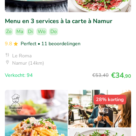
Menu en 3 services à la carte à Namur
Zo
Ma
Di
Wo
Do
9.8
Perfect
• 11 beoordelingen
Le Roma
Namur (14km)
€34
Verkocht: 94
€53
,40
,90
28% korting