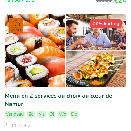
€24
Verkocht: 273
€33
,95
27% korting
Menu en 2 services au choix au cœur de
Namur
Vandaag
Zo
Ma
Di
Wo
Do
Chez Riz