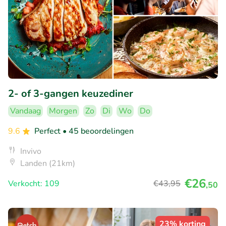
2- of 3-gangen keuzediner
Vandaag
Morgen
Zo
Di
Wo
Do
9.6
Perfect
• 45 beoordelingen
Invivo
Landen (21km)
€26
Verkocht: 109
€43
,95
,50
23% korting