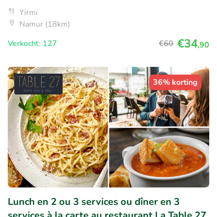
Yirmi
Namur (18km)
€34
Verkocht: 127
€60
,90
36% korting
Lunch en 2 ou 3 services ou dîner en 3
services à la carte au restaurant La Table 27