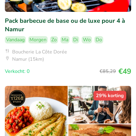
Pack barbecue de base ou de luxe pour 4 à
Namur
Vandaag
Morgen
Zo
Ma
Di
Wo
Do
Boucherie La Côte Dorée
Namur (15km)
€49
Verkocht: 0
€85
,29
29% korting