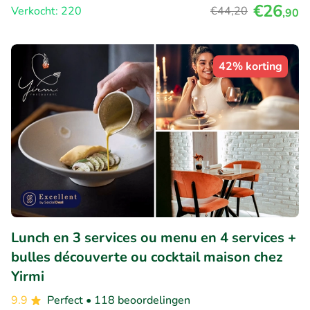
€26
Verkocht: 220
€44
,20
,90
42% korting
Lunch en 3 services ou menu en 4 services +
bulles découverte ou cocktail maison chez
Yirmi
9.9
Perfect
• 118 beoordelingen