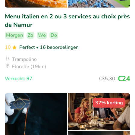
Menu italien en 2 ou 3 services au choix près
de Namur
Morgen
Zo
Wo
Do
10
Perfect
• 16 beoordelingen
Trampolino
Floreffe (19km)
€24
Verkocht: 97
€35
,30
32% korting