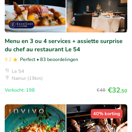
Menu en 3 ou 4 services + assiette surprise
du chef au restaurant Le 54
9.2
Perfect
• 83 beoordelingen
Le 54
Namur (19km)
€32
Verkocht: 198
€48
,50
40% korting