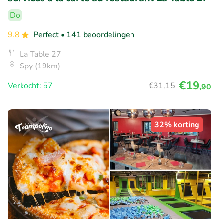
Do
9.8
Perfect
• 141 beoordelingen
La Table 27
Spy (19km)
€19
Verkocht: 57
€31
,15
,90
32% korting