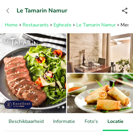
+31882050505
Le Tamarin Namur
Bereikbaar tot 23:00 uur
Home
Restaurants
Eghezée
Le Tamarin Namur
Menu 
Beschikbaarheid
Informatie
Foto's
Locatie