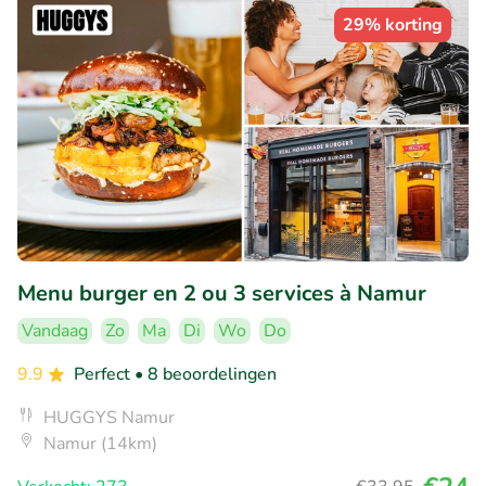
29% korting
Menu burger en 2 ou 3 services à Namur
Vandaag
Zo
Ma
Di
Wo
Do
9.9
Perfect
• 8 beoordelingen
HUGGYS Namur
Namur (14km)