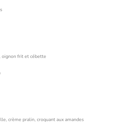
es
 oignon frit et cébette
n
lle, crème pralin, croquant aux amandes