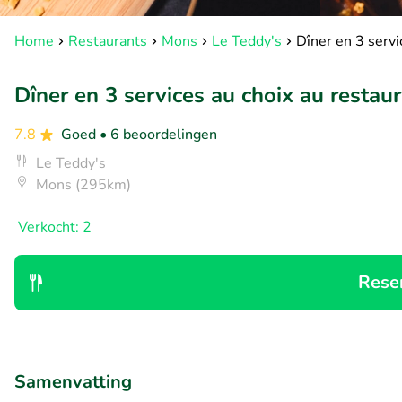
Home
Restaurants
Mons
Le Teddy's
Dîner en 3 servi
Dîner en 3 services au choix au restau
7.8
Goed
• 6 beoordelingen
Le Teddy's
Mons (295km)
Verkocht: 2
Rese
Samenvatting