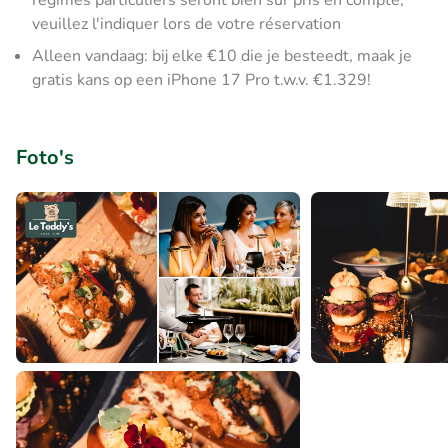
régimes particuliers seront bien sûr pris en compte,
veuillez l'indiquer lors de votre réservation
Alleen vandaag: bij elke €10 die je besteedt, maak je
gratis kans op een iPhone 17 Pro t.w.v. €1.329!
Foto's