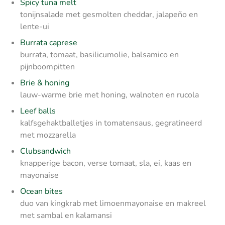
Spicy tuna melt
tonijnsalade met gesmolten cheddar, jalapeño en
lente-ui
Burrata caprese
burrata, tomaat, basilicumolie, balsamico en
pijnboompitten
Brie & honing
lauw-warme brie met honing, walnoten en rucola
Leef balls
kalfsgehaktballetjes in tomatensaus, gegratineerd
met mozzarella
Clubsandwich
knapperige bacon, verse tomaat, sla, ei, kaas en
mayonaise
Ocean bites
duo van kingkrab met limoenmayonaise en makreel
met sambal en kalamansi