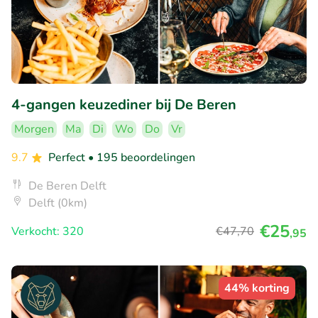
4-gangen keuzediner bij De Beren
Morgen
Ma
Di
Wo
Do
Vr
9.7
Perfect
• 195 beoordelingen
De Beren Delft
Delft (0km)
€25
Verkocht: 320
€47
,70
,95
44% korting