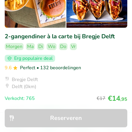
2-gangendiner à la carte bij Bregje Delft
Morgen
Ma
Di
Wo
Do
Vr
Erg populaire deal
9.6
Perfect
• 132 beoordelingen
Bregje Delft
Delft (0km)
€14
Verkocht: 765
€17
,95
Reserveren
15% korting
Ontdek
Zoeken
Boekingen
Menu