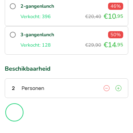
2-gangenlunch
46%
€10
,95
Verkocht: 396
€20,40
3-gangenlunch
50%
€14
,95
Verkocht: 128
€29,90
Beschikbaarheid
2
Personen