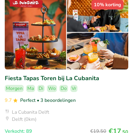
10% korting
Fiesta Tapas Toren bij La Cubanita
Morgen
Ma
Di
Wo
Do
Vr
9.7
Perfect
• 3 beoordelingen
La Cubanita Delft
Delft (0km)
€17
Verkocht: 89
€19
,50
,50