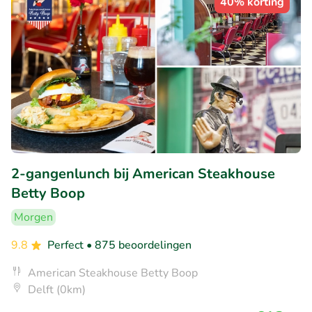
40% korting
2-gangenlunch bij American Steakhouse
Betty Boop
Morgen
9.8
Perfect
• 875 beoordelingen
American Steakhouse Betty Boop
Delft (0km)