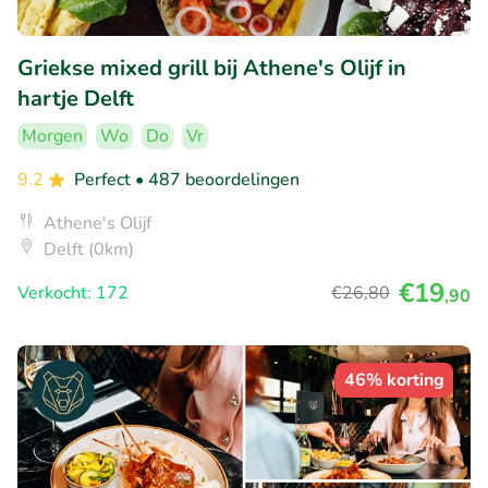
Griekse mixed grill bij Athene's Olijf in
hartje Delft
Morgen
Wo
Do
Vr
9.2
Perfect
• 487 beoordelingen
Athene's Olijf
Delft (0km)
€19
Verkocht: 172
€26
,80
,90
46% korting