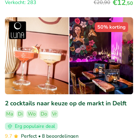
€12
Verkocht: 283
€20
,90
,50
50% korting
2 cocktails naar keuze op de markt in Delft
Ma
Di
Wo
Do
Vr
Erg populaire deal
9.7
Perfect
• 8 beoordelingen