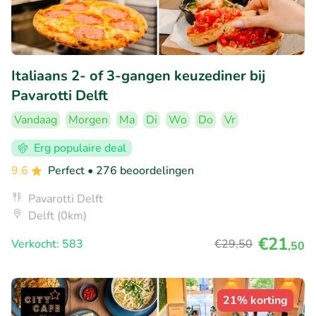
Italiaans 2- of 3-gangen keuzediner bij
Pavarotti Delft
Vandaag
Morgen
Ma
Di
Wo
Do
Vr
Erg populaire deal
9.6
Perfect
• 276 beoordelingen
Pavarotti Delft
Delft (0km)
€21
Verkocht: 583
€29
,50
,50
21% korting