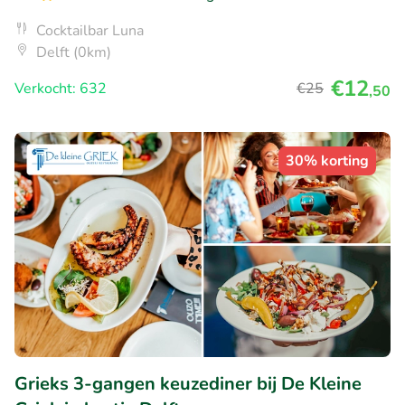
Cocktailbar Luna
Delft (0km)
€12
Verkocht: 632
€25
,50
30% korting
Grieks 3-gangen keuzediner bij De Kleine