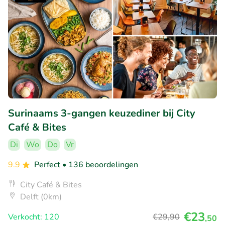
Surinaams 3-gangen keuzediner bij City
Café & Bites
Di
Wo
Do
Vr
9.9
Perfect
• 136 beoordelingen
City Café & Bites
Delft (0km)
€23
Verkocht: 120
€29
,90
,50