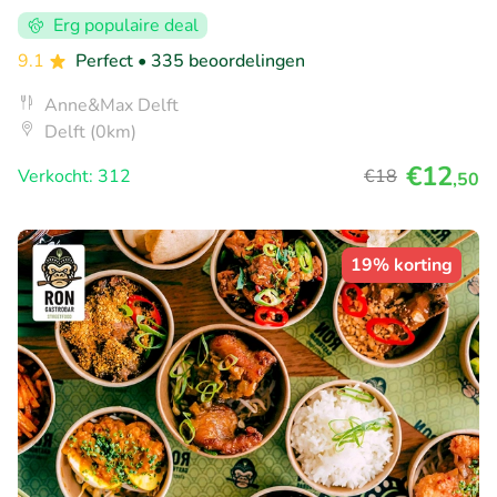
Erg populaire deal
9.1
Perfect
• 335 beoordelingen
Anne&Max Delft
Delft (0km)
€12
Verkocht: 312
€18
,50
19% korting