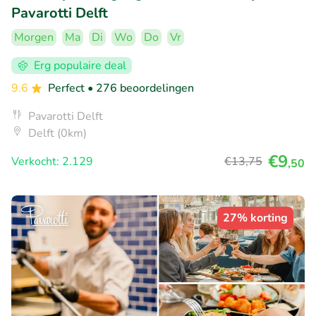
Pavarotti Delft
Morgen
Ma
Di
Wo
Do
Vr
Erg populaire deal
9.6
Perfect
• 276 beoordelingen
Pavarotti Delft
Delft (0km)
€9
Verkocht: 2.129
€13
,75
,50
27% korting