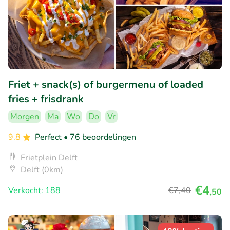
Friet + snack(s) of burgermenu of loaded
fries + frisdrank
Morgen
Ma
Wo
Do
Vr
9.8
Perfect
• 76 beoordelingen
Frietplein Delft
Delft (0km)
€4
Verkocht: 188
€7
,40
,50