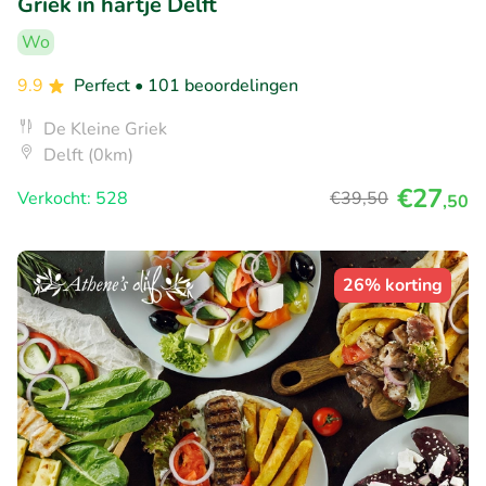
Griek in hartje Delft
Wo
9.9
Perfect
• 101 beoordelingen
De Kleine Griek
Delft (0km)
€27
Verkocht: 528
€39
,50
,50
26% korting