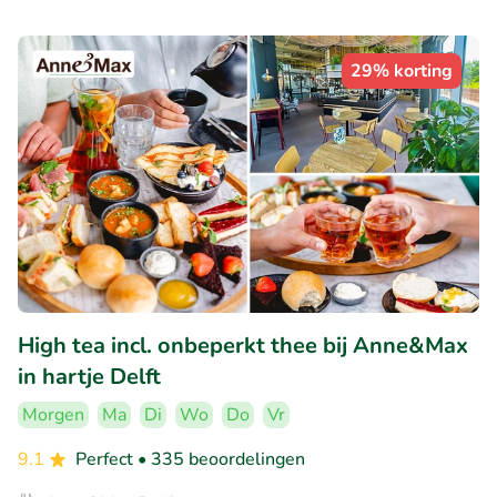
29% korting
High tea incl. onbeperkt thee bij Anne&Max
in hartje Delft
Morgen
Ma
Di
Wo
Do
Vr
9.1
Perfect
• 335 beoordelingen