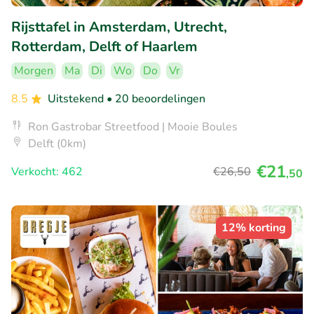
Rijsttafel in Amsterdam, Utrecht,
Rotterdam, Delft of Haarlem
Morgen
Ma
Di
Wo
Do
Vr
8.5
Uitstekend
• 20 beoordelingen
Ron Gastrobar Streetfood | Mooie Boules
Delft (0km)
€21
Verkocht: 462
€26
,50
,50
12% korting