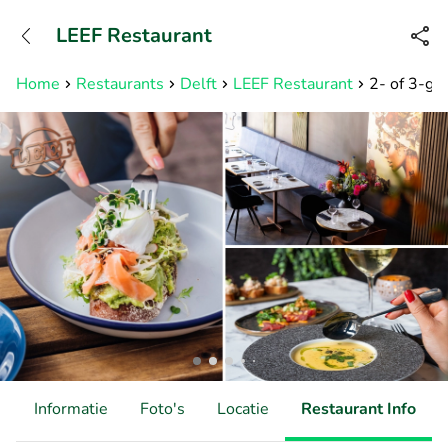
+31882050505
LEEF Restaurant
Bereikbaar tot 23:00 uur
Home
Restaurants
Delft
LEEF Restaurant
2- of 3-ga
d
Informatie
Foto's
Locatie
Restaurant Info