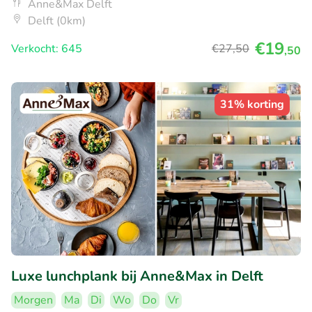
Anne&Max Delft
Delft (0km)
€19
Verkocht: 645
€27
,50
,50
31% korting
Luxe lunchplank bij Anne&Max in Delft
Morgen
Ma
Di
Wo
Do
Vr