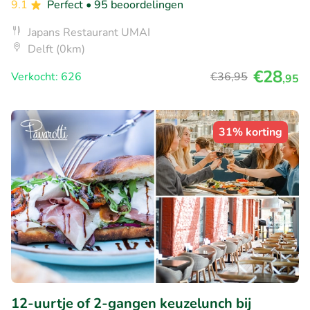
9.1
Perfect
• 95 beoordelingen
Japans Restaurant UMAI
Delft (0km)
€28
Verkocht: 626
€36
,95
,95
31% korting
12-uurtje of 2-gangen keuzelunch bij