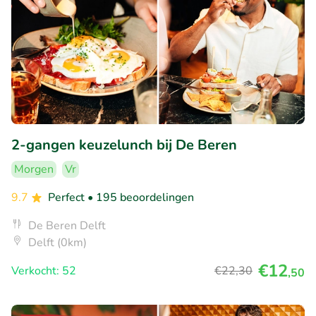
2-gangen keuzelunch bij De Beren
Morgen
Vr
9.7
Perfect
• 195 beoordelingen
De Beren Delft
Delft (0km)
€12
Verkocht: 52
€22
,30
,50