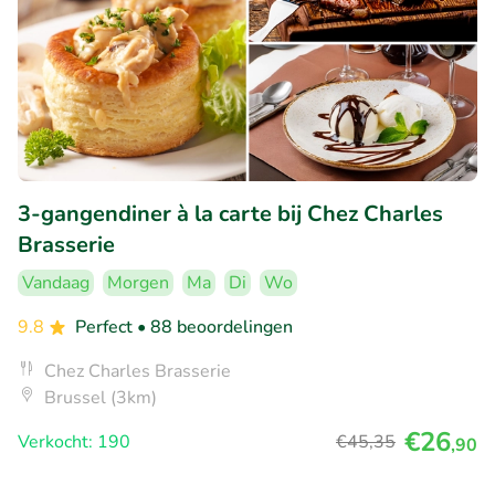
3-gangendiner à la carte bij Chez Charles
Brasserie
Vandaag
Morgen
Ma
Di
Wo
9.8
Perfect
• 88 beoordelingen
Chez Charles Brasserie
Brussel (3km)
€26
Verkocht: 190
€45
,35
,90