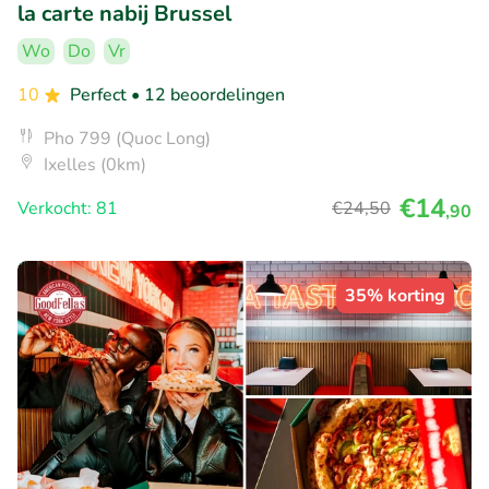
la carte nabij Brussel
Wo
Do
Vr
10
Perfect
• 12 beoordelingen
Pho 799 (Quoc Long)
Ixelles (0km)
€14
Verkocht: 81
€24
,50
,90
35% korting