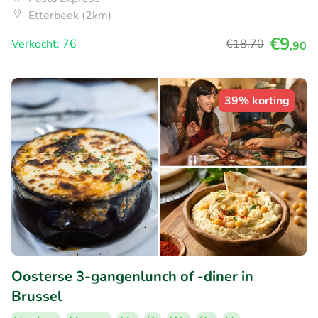
Etterbeek (2km)
€9
Verkocht: 76
€18
,70
,90
39% korting
Oosterse 3-gangenlunch of -diner in
Brussel