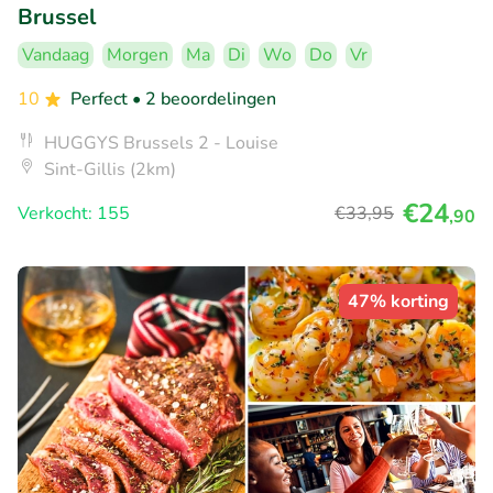
Brussel
Vandaag
Morgen
Ma
Di
Wo
Do
Vr
10
Perfect
• 2 beoordelingen
HUGGYS Brussels 2 - Louise
Sint-Gillis (2km)
€24
Verkocht: 155
€33
,95
,90
47% korting