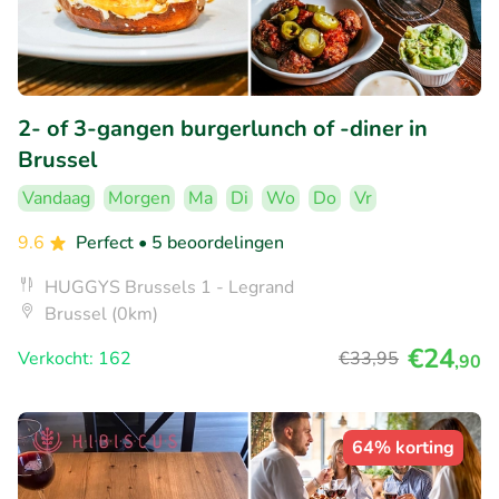
2- of 3-gangen burgerlunch of -diner in
Brussel
Vandaag
Morgen
Ma
Di
Wo
Do
Vr
9.6
Perfect
• 5 beoordelingen
HUGGYS Brussels 1 - Legrand
Brussel (0km)
€24
Verkocht: 162
€33
,95
,90
64% korting