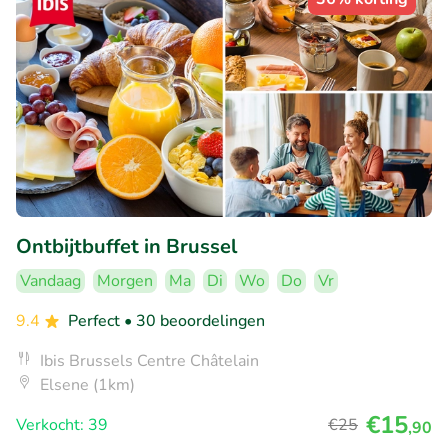
Ontbijtbuffet in Brussel
Vandaag
Morgen
Ma
Di
Wo
Do
Vr
9.4
Perfect
• 30 beoordelingen
Ibis Brussels Centre Châtelain
Elsene (1km)
€15
Verkocht: 39
€25
,90