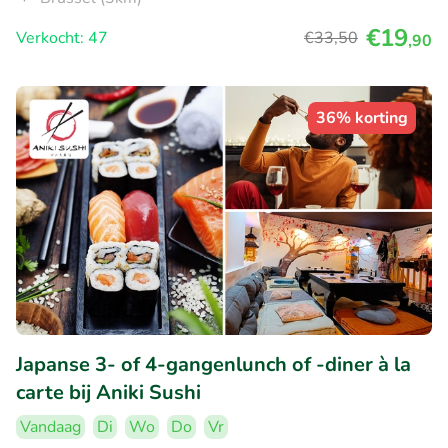
€19
Verkocht: 47
€33
,50
,90
36% korting
Japanse 3- of 4-gangenlunch of -diner à la
carte bij Aniki Sushi
Vandaag
Di
Wo
Do
Vr