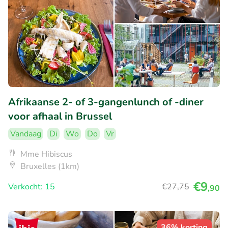
Afrikaanse 2- of 3-gangenlunch of -diner
voor afhaal in Brussel
Vandaag
Di
Wo
Do
Vr
Mme Hibiscus
Bruxelles (1km)
€9
Verkocht: 15
€27
,75
,90
36% korting