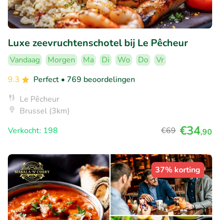
Luxe zeevruchtenschotel bij Le Pêcheur
Vandaag
Morgen
Ma
Di
Wo
Do
Vr
9.3
Perfect
• 769 beoordelingen
Le Pêcheur
Brussel (3km)
€34
Verkocht: 198
€69
,90
37% korting