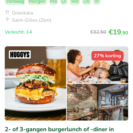
Vandaag
Morgen
Ma
Di
Wo
Do
Vr
Orientalia
Saint-Gilles (2km)
€19
Verkocht: 14
€32
,50
,90
27% korting
2- of 3-gangen burgerlunch of -diner in