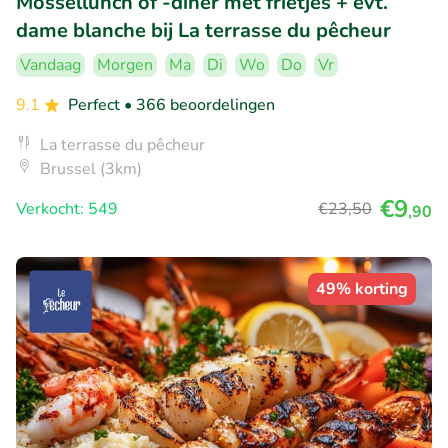
Mossellunch of -diner met frietjes + evt.
dame blanche bij La terrasse du pêcheur
Vandaag
Morgen
Ma
Di
Wo
Do
Vr
9.1
Perfect
• 366 beoordelingen
La terrasse du pêcheur
Brussel (3km)
€9
Verkocht: 549
€23
,50
,90
49% korting