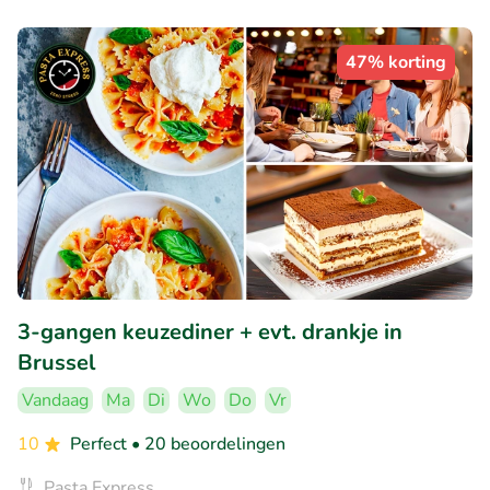
47% korting
3-gangen keuzediner + evt. drankje in
Brussel
Vandaag
Ma
Di
Wo
Do
Vr
10
Perfect
• 20 beoordelingen
Pasta Express