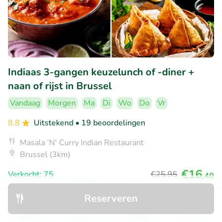
Indiaas 3-gangen keuzelunch of -diner +
naan of rijst in Brussel
Vandaag
Morgen
Ma
Di
Wo
Do
Vr
8.8
Uitstekend
• 19 beoordelingen
Masala ‘N' Curry Indian Restaurant
Brussel (3km)
€16
Verkocht: 75
€25
,95
,40
Reserveren
Ontdek
Zoeken
Boekingen
Menu
55% korting