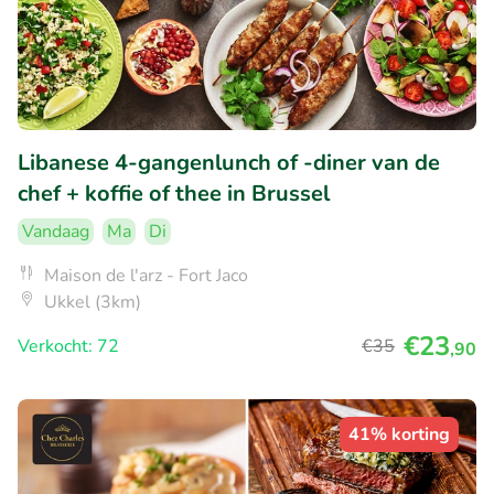
Libanese 4-gangenlunch of -diner van de
chef + koffie of thee in Brussel
Vandaag
Ma
Di
Maison de l'arz - Fort Jaco
Ukkel (3km)
€23
Verkocht: 72
€35
,90
41% korting