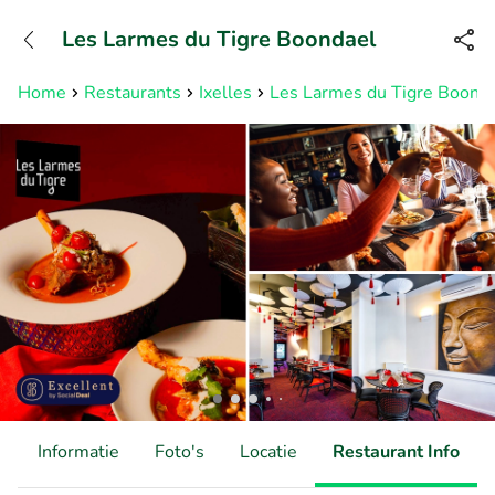
+31882050505
Les Larmes du Tigre Boondael
Bereikbaar tot 23:00 uur
Home
Restaurants
Ixelles
Les Larmes du Tigre Boond
d
Informatie
Foto's
Locatie
Restaurant Info