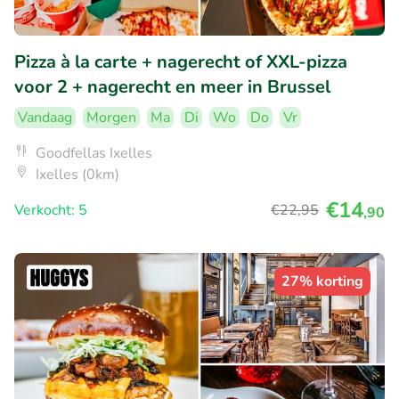
Pizza à la carte + nagerecht of XXL-pizza
voor 2 + nagerecht en meer in Brussel
Vandaag
Morgen
Ma
Di
Wo
Do
Vr
Goodfellas Ixelles
Ixelles (0km)
€14
Verkocht: 5
€22
,95
,90
27% korting