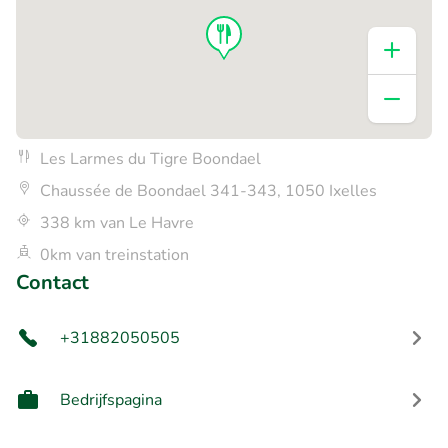
Les Larmes du Tigre Boondael
Chaussée de Boondael 341-343, 1050 Ixelles
338 km van Le Havre
0km van treinstation
Contact
+31882050505
Bedrijfspagina