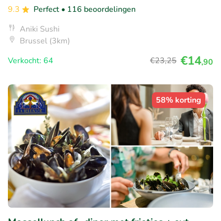
9.3
Perfect
• 116 beoordelingen
Aniki Sushi
Brussel (3km)
€14
Verkocht: 64
€23
,25
,90
58% korting