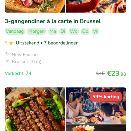
3-gangendiner à la carte in Brussel
Vandaag
Morgen
Ma
Di
Wo
Do
Vr
8
Uitstekend
• 7 beoordelingen
New Faucon
Brussel (3km)
€23
Verkocht: 74
€45
,90
59% korting