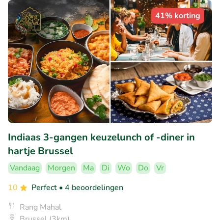
41% korting
Indiaas 3-gangen keuzelunch of -diner in
hartje Brussel
Vandaag
Morgen
Ma
Di
Wo
Do
Vr
10
Perfect
• 4 beoordelingen
Rang Mahal
Brussel (3km)