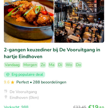
2-gangen keuzediner bij De Vooruitgang in
hartje Eindhoven
Vandaag
Morgen
Zo
Ma
Di
Wo
Do
Erg populaire deal
9.6
Perfect
• 288 beoordelingen
De Vooruitgang
Eindhoven (0km)
€19
Verkocht: 988
€33
,45
,50