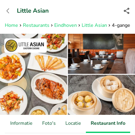
+31882050505
Little Asian
Bereikbaar tot 23:00 uur
Home
Restaurants
Eindhoven
Little Asian
4-gangen s
d
Informatie
Foto's
Locatie
Restaurant Info