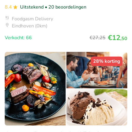
8.4
Uitstekend
• 20 beoordelingen
Foodgasm Delivery
Eindhoven (0km)
€12
Verkocht: 66
€27
,25
,50
28% korting