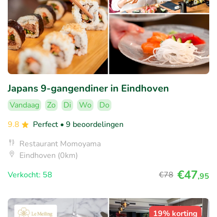
Japans 9-gangendiner in Eindhoven
Vandaag
Zo
Di
Wo
Do
9.8
Perfect
• 9 beoordelingen
Restaurant Momoyama
Eindhoven (0km)
€47
Verkocht: 58
€78
,95
19% korting