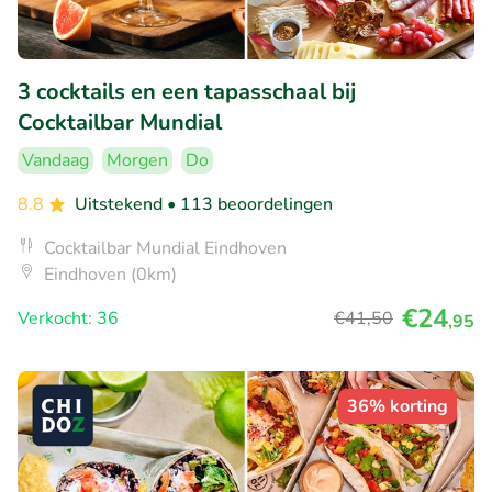
3 cocktails en een tapasschaal bij
Cocktailbar Mundial
Vandaag
Morgen
Do
8.8
Uitstekend
• 113 beoordelingen
Cocktailbar Mundial Eindhoven
Eindhoven (0km)
€24
Verkocht: 36
€41
,50
,95
36% korting