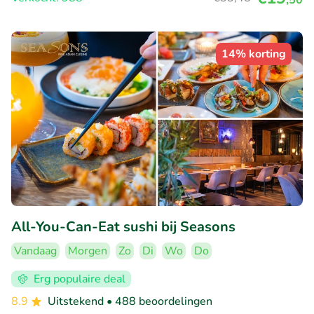
14% korting
All-You-Can-Eat sushi bij Seasons
Vandaag
Morgen
Zo
Di
Wo
Do
Erg populaire deal
8.9
Uitstekend
• 488 beoordelingen