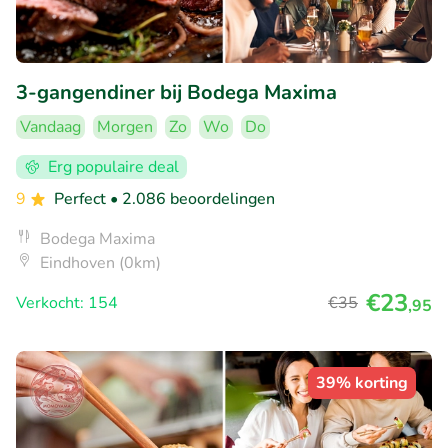
3-gangendiner bij Bodega Maxima
Vandaag
Morgen
Zo
Wo
Do
Erg populaire deal
9
Perfect
• 2.086 beoordelingen
Bodega Maxima
Eindhoven (0km)
€23
Verkocht: 154
€35
,95
39% korting