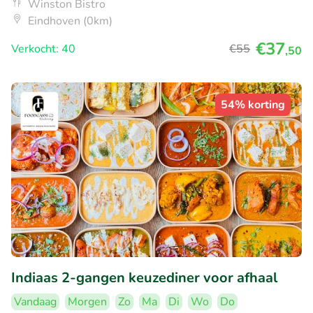
Winston Bistro
Eindhoven (0km)
€37
Verkocht: 40
€55
,50
54% korting
Indiaas 2-gangen keuzediner voor afhaal
Vandaag
Morgen
Zo
Ma
Di
Wo
Do