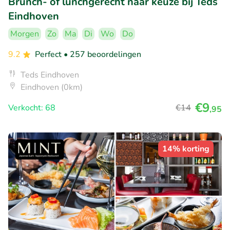
Brunch- of lunchgerecht naar keuze bij Teds
Eindhoven
Morgen
Zo
Ma
Di
Wo
Do
9.2
Perfect
• 257 beoordelingen
Teds Eindhoven
Eindhoven (0km)
€9
Verkocht: 68
€14
,95
14% korting