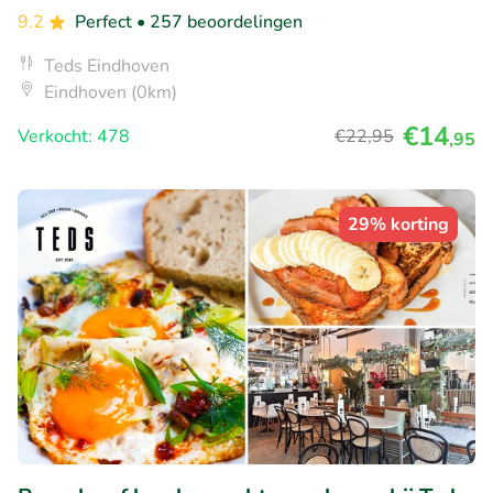
9.2
Perfect
• 257 beoordelingen
Teds Eindhoven
Eindhoven (0km)
€14
Verkocht: 478
€22
,95
,95
29% korting