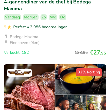
4-gangendiner van de chef bij Bodega
Maxima
Vandaag
Morgen
Zo
Wo
Do
9
Perfect
• 2.086 beoordelingen
Bodega Maxima
Eindhoven (0km)
€27
Verkocht: 182
€38
,95
,95
32% korting