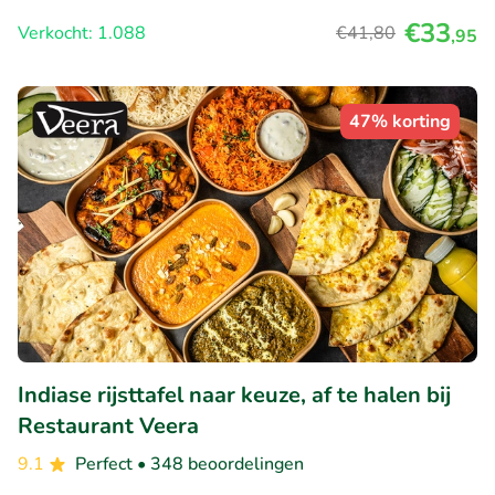
€33
Verkocht: 1.088
€41
,80
,95
47% korting
Indiase rijsttafel naar keuze, af te halen bij
Restaurant Veera
9.1
Perfect
• 348 beoordelingen