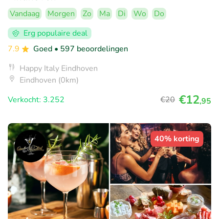
Vandaag
Morgen
Zo
Ma
Di
Wo
Do
Erg populaire deal
7.9
Goed
• 597 beoordelingen
Happy Italy Eindhoven
Eindhoven (0km)
€12
Verkocht: 3.252
€20
,95
40% korting