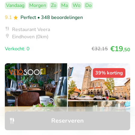
Vandaag
Morgen
Zo
Ma
Wo
Do
9.1
Perfect
• 348 beoordelingen
Restaurant Veera
Eindhoven (0km)
€19
Verkocht: 0
€32
,15
,50
39% korting
Reserveren
Ontdek
Zoeken
Boekingen
Menu