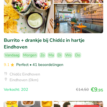
Burrito + drankje bij Chidóz in hartje
Eindhoven
Vandaag
Morgen
Zo
Ma
Di
Wo
Do
9.1
Perfect
• 41 beoordelingen
Chidóz Eindhoven
Eindhoven (0km)
€9
Verkocht: 202
€14
,50
,95