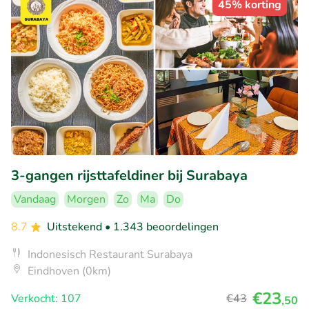
45% korting
3-gangen rijsttafeldiner bij Surabaya
Vandaag
Morgen
Zo
Ma
Do
8.7
Uitstekend
• 1.343 beoordelingen
Indonesisch Restaurant Surabaya
Eindhoven (0km)
€23
Verkocht: 107
€43
,50