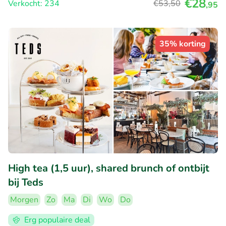
€28
Verkocht: 234
€53
,50
,95
35% korting
High tea (1,5 uur), shared brunch of ontbijt
bij Teds
Morgen
Zo
Ma
Di
Wo
Do
Erg populaire deal