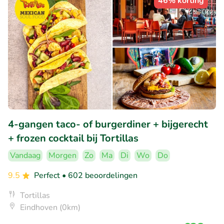
46% korting
4-gangen taco- of burgerdiner + bijgerecht
+ frozen cocktail bij Tortillas
Vandaag
Morgen
Zo
Ma
Di
Wo
Do
9.5
Perfect
• 602 beoordelingen
Tortillas
Eindhoven (0km)