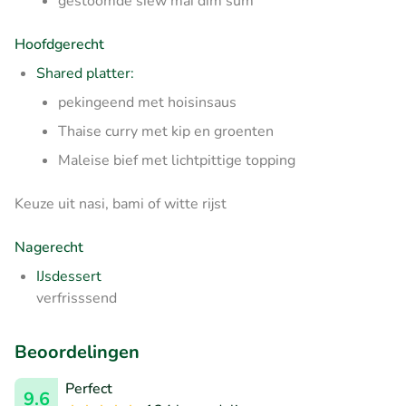
gestoomde siew mai dim sum
Hoofdgerecht
Shared platter:
pekingeend met hoisinsaus
Thaise curry met kip en groenten
Maleise bief met lichtpittige topping
Keuze uit nasi, bami of witte rijst
Nagerecht
IJsdessert
verfrisssend
Beoordelingen
Perfect
9.6