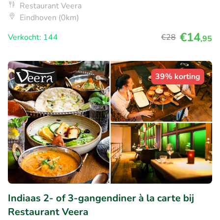
Restaurant Veera
Eindhoven (0km)
€14
Verkocht: 144
€28
,95
39% korting
Indiaas 2- of 3-gangendiner à la carte bij
Restaurant Veera