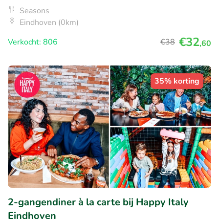
Seasons
Eindhoven (0km)
€32
Verkocht: 806
€38
,60
35% korting
2-gangendiner à la carte bij Happy Italy
Eindhoven