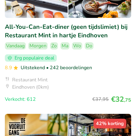
All-You-Can-Eat-diner (geen tijdslimiet) bij
Restaurant Mint in hartje Eindhoven
Vandaag
Morgen
Zo
Ma
Wo
Do
Erg populaire deal
8.9
Uitstekend
• 242 beoordelingen
Restaurant Mint
Eindhoven (0km)
€32
Verkocht: 612
€37
,95
,75
42% korting