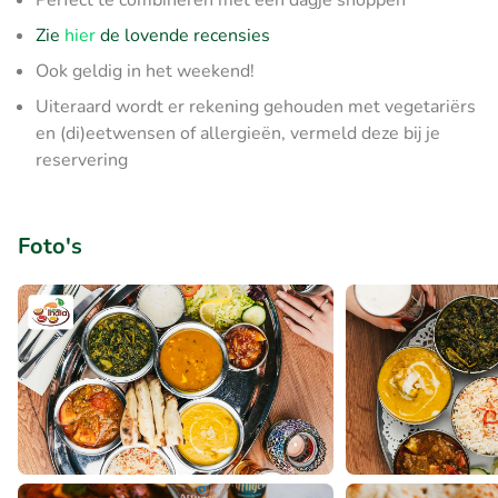
Perfect te combineren met een dagje shoppen
Zie
hier
de lovende recensies
Ook geldig in het weekend!
Uiteraard wordt er rekening gehouden met vegetariërs
en (di)eetwensen of allergieën, vermeld deze bij je
reservering
Foto's