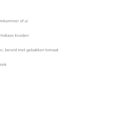
komkommer of ui
 Indiase kruiden
er, bereid met gebakken tomaat
look