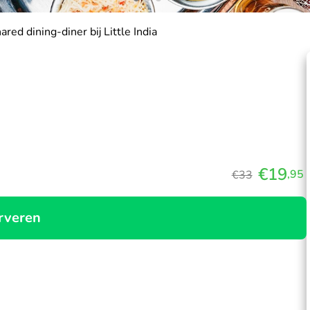
ared dining-diner bij Little India
€19
,95
€33
rveren