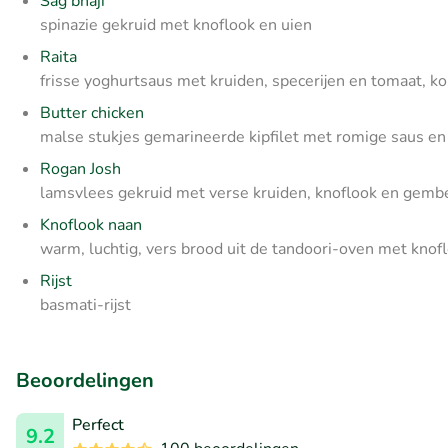
Sag bhaji
spinazie gekruid met knoflook en uien
Raita
frisse yoghurtsaus met kruiden, specerijen en tomaat, 
Butter chicken
malse stukjes gemarineerde kipfilet met romige saus en
Rogan Josh
lamsvlees gekruid met verse kruiden, knoflook en gemb
Knoflook naan
warm, luchtig, vers brood uit de tandoori-oven met knof
Rijst
basmati-rijst
Beoordelingen
Perfect
9.2