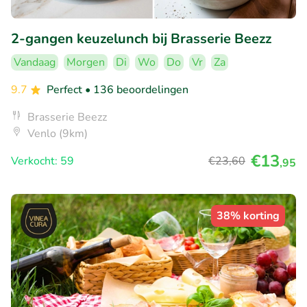
2-gangen keuzelunch bij Brasserie Beezz
Vandaag
Morgen
Di
Wo
Do
Vr
Za
9.7
Perfect
• 136 beoordelingen
Brasserie Beezz
Venlo (9km)
€13
Verkocht: 59
€23
,60
,95
38% korting