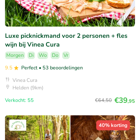
Luxe picknickmand voor 2 personen + fles
wijn bij Vinea Cura
Morgen
Di
Wo
Do
Vr
9.5
Perfect
• 53 beoordelingen
Vinea Cura
Helden (9km)
€39
Verkocht: 55
€64
,50
,95
40% korting