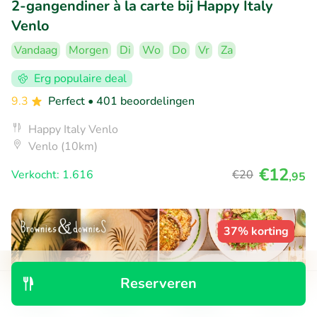
2-gangendiner à la carte bij Happy Italy
Venlo
Vandaag
Morgen
Di
Wo
Do
Vr
Za
Erg populaire deal
9.3
Perfect
• 401 beoordelingen
Happy Italy Venlo
Venlo (10km)
€12
Verkocht: 1.616
€20
,95
37% korting
Reserveren
Ontdek
Zoeken
Boekingen
Menu