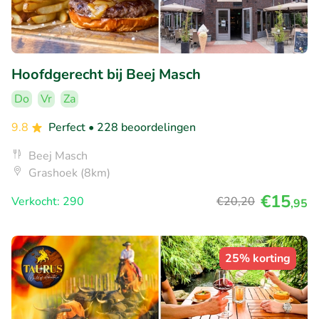
Hoofdgerecht bij Beej Masch
Do
Vr
Za
9.8
Perfect
• 228 beoordelingen
Beej Masch
Grashoek (8km)
€15
Verkocht: 290
€20
,20
,95
25% korting