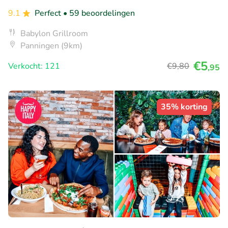
9.1
Perfect
• 59 beoordelingen
Babylon Grillroom
Panningen (9km)
€5
Verkocht: 121
€9
,80
,95
35% korting