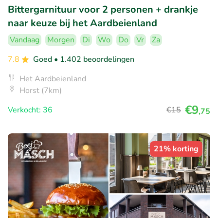
Bittergarnituur voor 2 personen + drankje
naar keuze bij het Aardbeienland
Vandaag
Morgen
Di
Wo
Do
Vr
Za
7.8
Goed
• 1.402 beoordelingen
Het Aardbeienland
Horst (7km)
€9
Verkocht: 36
€15
,75
21% korting