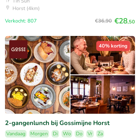
Tin Sun
Horst (4km)
€28
Verkocht: 807
€36
,90
,50
40% korting
2-gangenlunch bij Gossimijne Horst
Vandaag
Morgen
Di
Wo
Do
Vr
Za