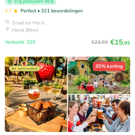
Erg populaire deal
9.7
Perfect
• 321 beoordelingen
Graaf ter Horst
Horst (6km)
€15
Verkocht: 320
€23
,50
,95
35% korting