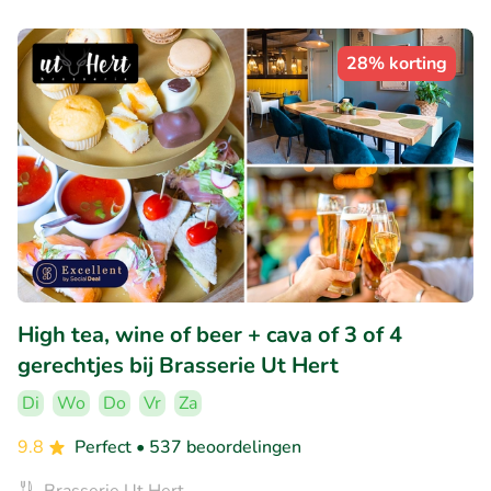
28% korting
High tea, wine of beer + cava of 3 of 4
gerechtjes bij Brasserie Ut Hert
Di
Wo
Do
Vr
Za
9.8
Perfect
• 537 beoordelingen