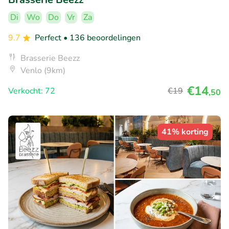
Di
Wo
Do
Vr
Za
9.7
Perfect
• 136 beoordelingen
Brasserie Beezz
Venlo (9km)
€14
Verkocht: 72
€19
,50
41% korting