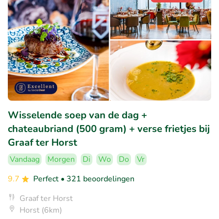
Wisselende soep van de dag +
chateaubriand (500 gram) + verse frietjes bij
Graaf ter Horst
Vandaag
Morgen
Di
Wo
Do
Vr
9.7
Perfect
• 321 beoordelingen
Graaf ter Horst
Horst (6km)