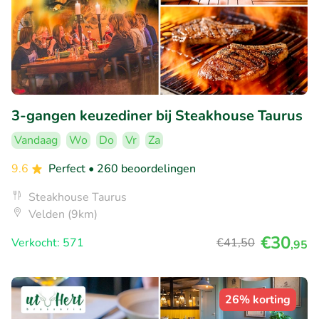
3-gangen keuzediner bij Steakhouse Taurus
Vandaag
Wo
Do
Vr
Za
9.6
Perfect
• 260 beoordelingen
Steakhouse Taurus
Velden (9km)
€30
Verkocht: 571
€41
,50
,95
26% korting