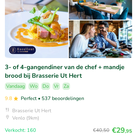
3- of 4-gangendiner van de chef + mandje
brood bij Brasserie Ut Hert
Vandaag
Wo
Do
Vr
Za
9.8
Perfect
• 537 beoordelingen
Brasserie Ut Hert
Venlo (9km)
€29
Verkocht: 160
€40
,50
,95