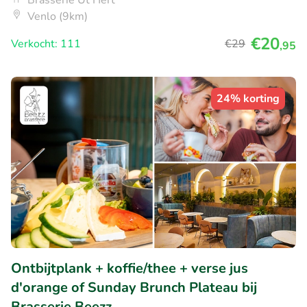
Brasserie Ut Hert
Venlo (9km)
€20
Verkocht: 111
€29
,95
24% korting
Ontbijtplank + koffie/thee + verse jus
d'orange of Sunday Brunch Plateau bij
Brasserie Beezz