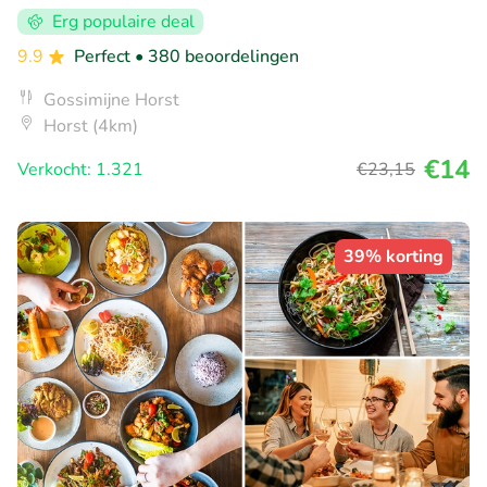
Erg populaire deal
9.9
Perfect
• 380 beoordelingen
Gossimijne Horst
Horst (4km)
€14
Verkocht: 1.321
€23
,15
39% korting