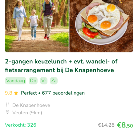
2-gangen keuzelunch + evt. wandel- of
fietsarrangement bij De Knapenhoeve
Vandaag
Do
Vr
Za
9.8
Perfect
• 677 beoordelingen
De Knapenhoeve
Veulen (9km)
€8
Verkocht: 326
€14
,25
,50