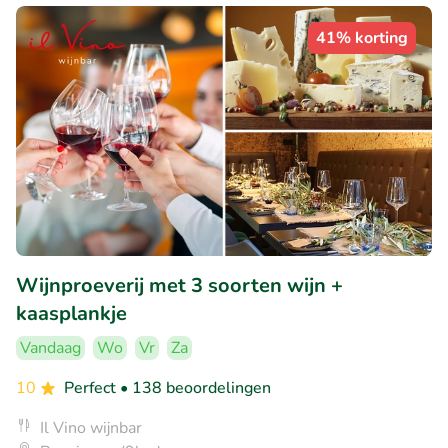
41% korting
Wijnproeverij met 3 soorten wijn +
kaasplankje
Vandaag
Wo
Vr
Za
10
Perfect
• 138 beoordelingen
Il Vino wijnbar