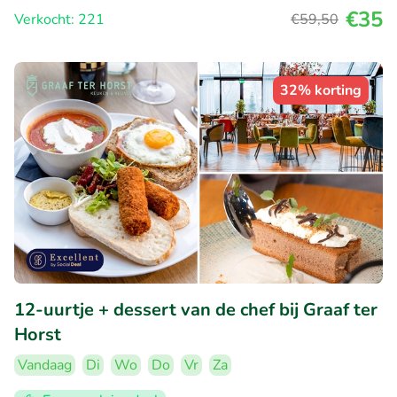
€35
Verkocht: 221
€59
,50
32% korting
12-uurtje + dessert van de chef bij Graaf ter
Horst
Vandaag
Di
Wo
Do
Vr
Za