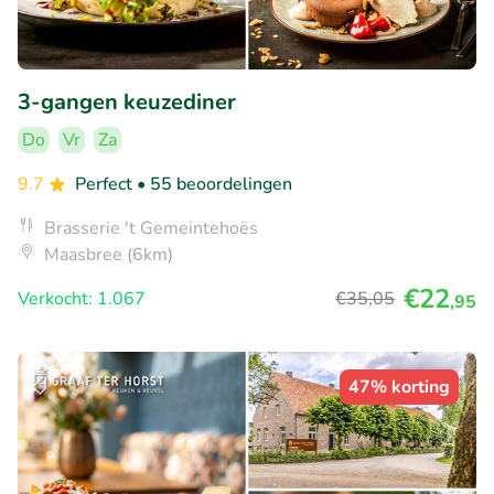
3-gangen keuzediner
Do
Vr
Za
9.7
Perfect
• 55 beoordelingen
Brasserie 't Gemeintehoës
Maasbree (6km)
€22
Verkocht: 1.067
€35
,05
,95
47% korting