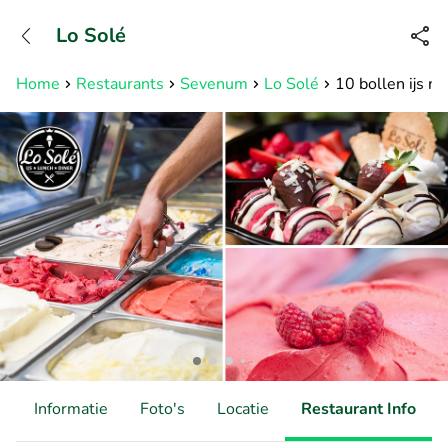
+31882050505
Lo Solé
Bereikbaar tot 23:00 uur
Home
Restaurants
Sevenum
Lo Solé
10 bollen ijs na
d
Informatie
Foto's
Locatie
Restaurant Info