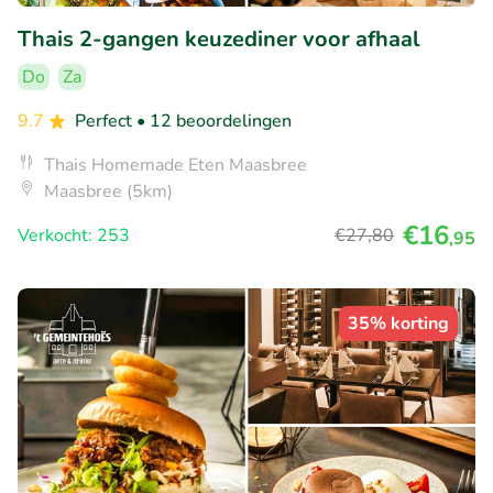
Thais 2-gangen keuzediner voor afhaal
Do
Za
9.7
Perfect
• 12 beoordelingen
Thais Homemade Eten Maasbree
Maasbree (5km)
€16
Verkocht: 253
€27
,80
,95
35% korting