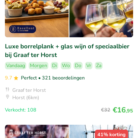
Luxe borrelplank + glas wijn of speciaalbier
bij Graaf ter Horst
Vandaag
Morgen
Di
Wo
Do
Vr
Za
9.7
Perfect
• 321 beoordelingen
Graaf ter Horst
Horst (6km)
€16
Verkocht: 108
€32
,95
41% korting