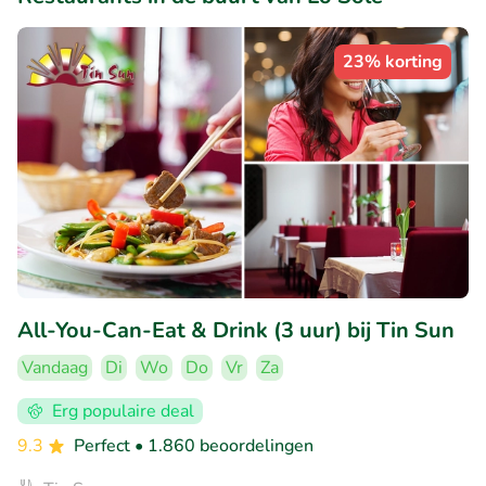
23% korting
All-You-Can-Eat & Drink (3 uur) bij Tin Sun
Vandaag
Di
Wo
Do
Vr
Za
Erg populaire deal
9.3
Perfect
• 1.860 beoordelingen