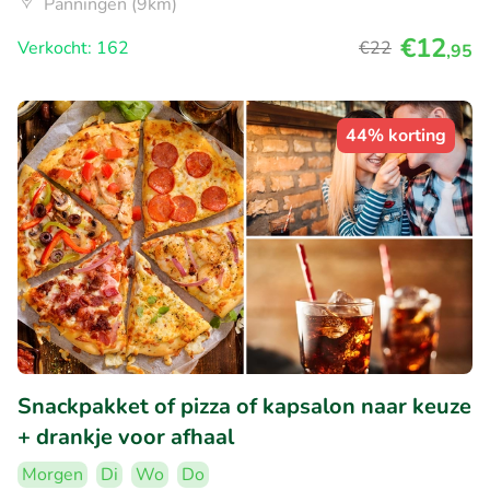
Panningen (9km)
€12
Verkocht: 162
€22
,95
44% korting
Snackpakket of pizza of kapsalon naar keuze
+ drankje voor afhaal
Morgen
Di
Wo
Do