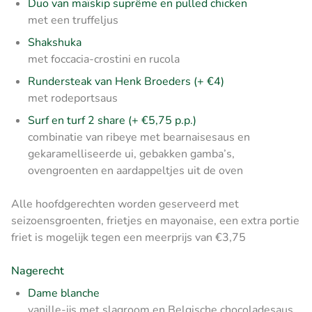
Duo van maïskip suprême en pulled chicken
met een truffeljus
Shakshuka
met foccacia-crostini en rucola
Rundersteak van Henk Broeders (+ €4)
met rodeportsaus
Surf en turf 2 share (+ €5,75 p.p.)
combinatie van ribeye met bearnaisesaus en
gekaramelliseerde ui, gebakken gamba’s,
ovengroenten en aardappeltjes uit de oven
Alle hoofdgerechten worden geserveerd met
seizoensgroenten, frietjes en mayonaise, een extra portie
friet is mogelijk tegen een meerprijs van €3,75
Nagerecht
Dame blanche
vanille-ijs met slagroom en Belgische chocoladesaus