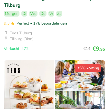
Tilburg
Morgen
Di
Wo
Do
Vr
Za
9.3
Perfect
• 178 beoordelingen
Teds Tilburg
Tilburg (0km)
€9
Verkocht: 472
€14
,95
35% korting