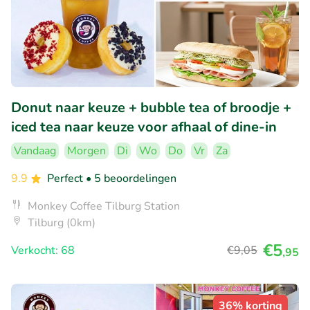
Donut naar keuze + bubble tea of broodje +
iced tea naar keuze voor afhaal of dine-in
Vandaag
Morgen
Di
Wo
Do
Vr
Za
9.9
Perfect
• 5 beoordelingen
Monkey Coffee Tilburg Station
Tilburg (0km)
€5
Verkocht: 68
€9
,05
,95
36% korting