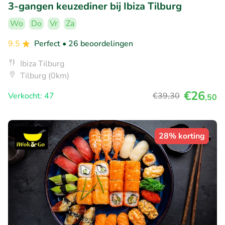
3-gangen keuzediner bij Ibiza Tilburg
Wo
Do
Vr
Za
9.5
Perfect
• 26 beoordelingen
Ibiza Tilburg
Tilburg (0km)
€26
Verkocht: 47
€39
,30
,50
28% korting