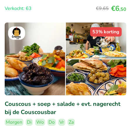
€6
Verkocht: 63
€9
,65
,50
53% korting
Couscous + soep + salade + evt. nagerecht
bij de Couscousbar
Morgen
Di
Wo
Do
Vr
Za