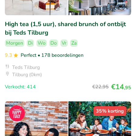
High tea (1,5 uur), shared brunch of ontbijt
bij Teds Tilburg
Morgen
Di
Wo
Do
Vr
Za
9.3
Perfect
• 178 beoordelingen
Teds Tilburg
Tilburg (0km)
€14
Verkocht: 414
€22
,95
,95
35% korting