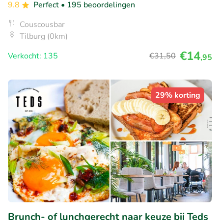
9.8
Perfect
• 195 beoordelingen
Couscousbar
Tilburg (0km)
€14
Verkocht: 135
€31
,50
,95
29% korting
Brunch- of lunchgerecht naar keuze bij Teds