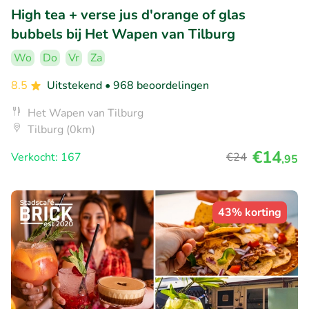
High tea + verse jus d'orange of glas
bubbels bij Het Wapen van Tilburg
Wo
Do
Vr
Za
8.5
Uitstekend
• 968 beoordelingen
Het Wapen van Tilburg
Tilburg (0km)
€14
Verkocht: 167
€24
,95
43% korting