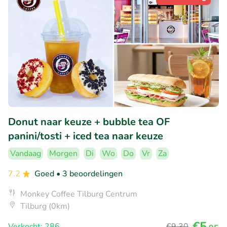
Donut naar keuze + bubble tea OF
panini/tosti + iced tea naar keuze
Vandaag
Morgen
Di
Wo
Do
Vr
Za
7.2
Goed
• 3 beoordelingen
Monkey Coffee Tilburg Centrum
Tilburg (0km)
€5
Verkocht: 286
€9
,30