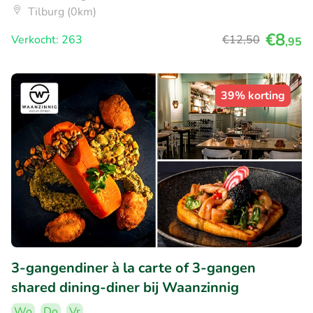
Tilburg (0km)
€8
Verkocht: 263
€12
,50
,95
39% korting
3-gangendiner à la carte of 3-gangen
shared dining-diner bij Waanzinnig
Wo
Do
Vr