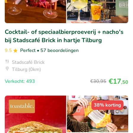
Cocktail- of speciaalbierproeverij + nacho's
bij Stadscafé Brick in hartje Tilburg
9.5
Perfect
• 57 beoordelingen
Stadscafé Brick
Tilburg (0km)
€17
Verkocht: 493
€30
,95
,50
38% korting