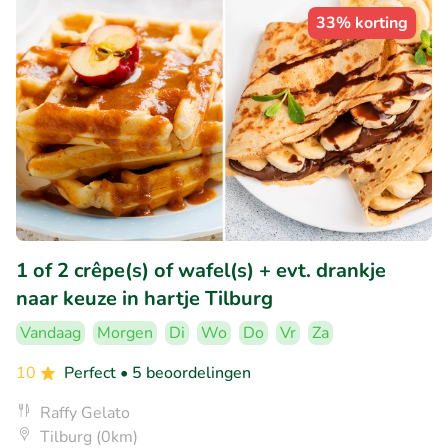
33% korting
1 of 2 crêpe(s) of wafel(s) + evt. drankje
naar keuze in hartje Tilburg
Vandaag
Morgen
Di
Wo
Do
Vr
Za
10
Perfect
• 5 beoordelingen
Raffy Gelato
Tilburg (0km)