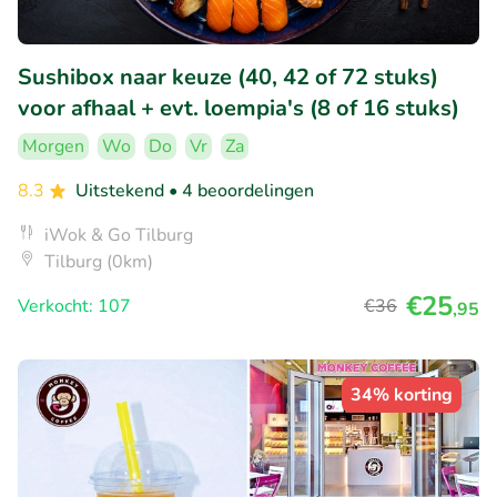
Sushibox naar keuze (40, 42 of 72 stuks)
voor afhaal + evt. loempia's (8 of 16 stuks)
Morgen
Wo
Do
Vr
Za
8.3
Uitstekend
• 4 beoordelingen
iWok & Go Tilburg
Tilburg (0km)
€25
Verkocht: 107
€36
,95
34% korting