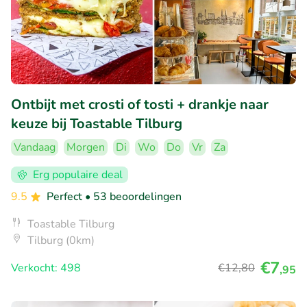
Ontbijt met crosti of tosti + drankje naar
keuze bij Toastable Tilburg
Vandaag
Morgen
Di
Wo
Do
Vr
Za
Erg populaire deal
9.5
Perfect
• 53 beoordelingen
Toastable Tilburg
Tilburg (0km)
€7
Verkocht: 498
€12
,80
,95