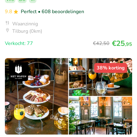
9.8
Perfect
• 608 beoordelingen
Waanzinnig
Tilburg (0km)
€25
Verkocht: 77
€42
,50
,95
38% korting