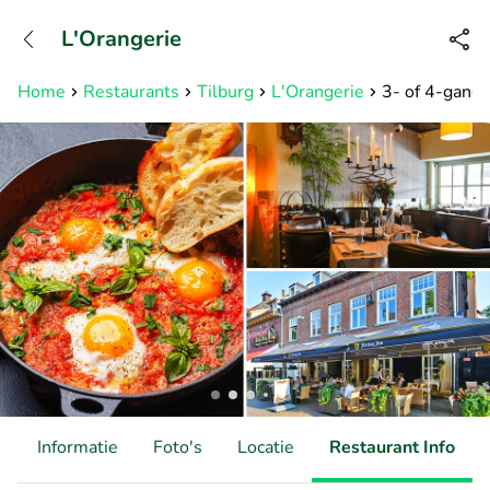
+31882050505
L'Orangerie
Bereikbaar tot 23:00 uur
Home
Restaurants
Tilburg
L'Orangerie
3- of 4-gange
d
Informatie
Foto's
Locatie
Restaurant Info