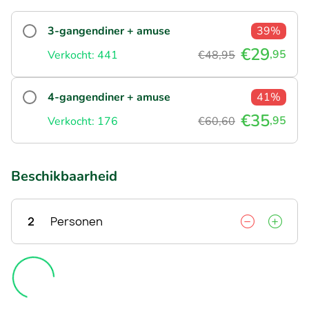
3-gangendiner + amuse
39%
€29
,95
Verkocht: 441
€48,95
4-gangendiner + amuse
41%
€35
,95
Verkocht: 176
€60,60
Beschikbaarheid
2
Personen