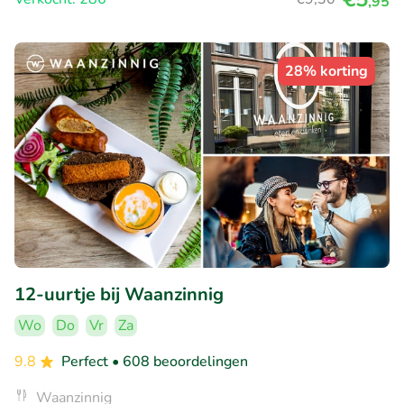
,95
28% korting
12-uurtje bij Waanzinnig
Wo
Do
Vr
Za
9.8
Perfect
• 608 beoordelingen
Waanzinnig