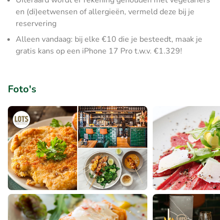
Uiteraard wordt er rekening gehouden met vegetariërs
en (di)eetwensen of allergieën, vermeld deze bij je
reservering
Alleen vandaag: bij elke €10 die je besteedt, maak je
gratis kans op een iPhone 17 Pro t.w.v. €1.329!
Foto's