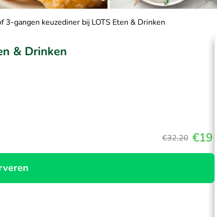
of 3-gangen keuzediner bij LOTS Eten & Drinken
en & Drinken
€19
€32,20
rveren