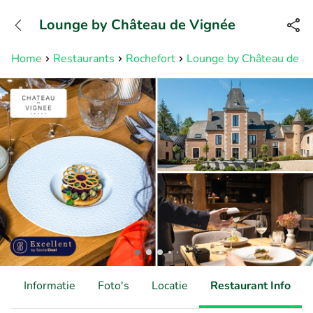
+31882050505
Lounge by Château de Vignée
Bereikbaar tot 23:00 uur
Home
Restaurants
Rochefort
Lounge by Château de V
d
Informatie
Foto's
Locatie
Restaurant Info