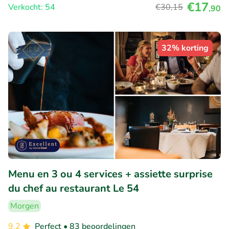
€17
Verkocht: 54
€30
,15
,90
32% korting
Menu en 3 ou 4 services + assiette surprise
du chef au restaurant Le 54
Morgen
9.2
Perfect
• 83 beoordelingen