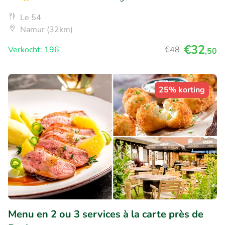
Le 54
Namur (32km)
€32
Verkocht: 196
€48
,50
25% korting
Menu en 2 ou 3 services à la carte près de