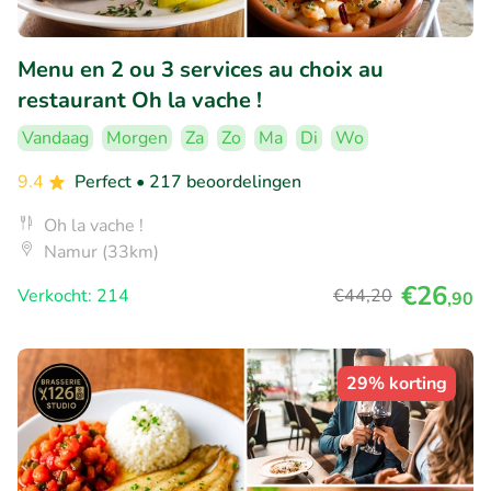
Menu en 2 ou 3 services au choix au
restaurant Oh la vache !
Vandaag
Morgen
Za
Zo
Ma
Di
Wo
9.4
Perfect
• 217 beoordelingen
Oh la vache !
Namur (33km)
€26
Verkocht: 214
€44
,20
,90
29% korting