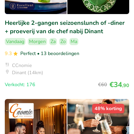
Heerlijke 2-gangen seizoenslunch of -diner
+ proeverij van de chef nabij Dinant
Vandaag
Morgen
Za
Zo
Ma
9.3
Perfect
• 13 beoordelingen
CCnomie
Dinant (14km)
€34
Verkocht: 176
€60
,90
48% korting