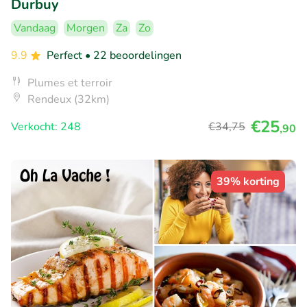
Durbuy
Vandaag
Morgen
Za
Zo
9.9
Perfect
• 22 beoordelingen
Plumes et terroir
Rendeux (32km)
€25
Verkocht: 248
€34
,75
,90
39% korting