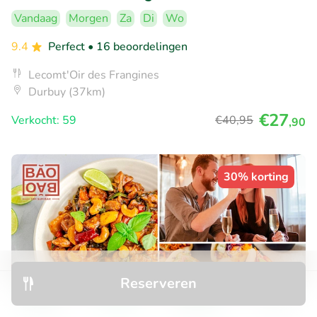
Vandaag
Morgen
Za
Di
Wo
9.4
Perfect
• 16 beoordelingen
Lecomt'Oir des Frangines
Durbuy (37km)
€27
Verkocht: 59
€40
,95
,90
30% korting
Reserveren
Ontdek
Zoeken
Boekingen
Menu