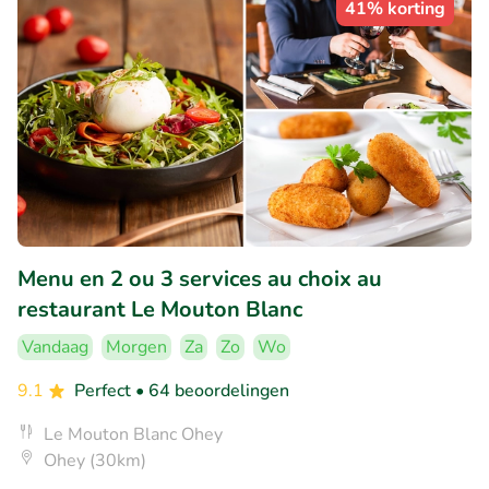
41% korting
Menu en 2 ou 3 services au choix au
restaurant Le Mouton Blanc
Vandaag
Morgen
Za
Zo
Wo
9.1
Perfect
• 64 beoordelingen
Le Mouton Blanc Ohey
Ohey (30km)