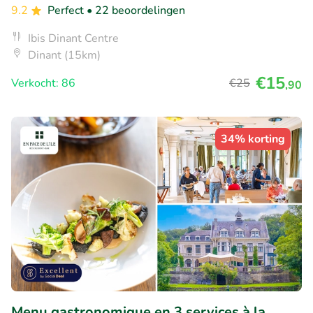
9.2
Perfect
• 22 beoordelingen
Ibis Dinant Centre
Dinant (15km)
€15
Verkocht: 86
€25
,90
34% korting
Menu gastronomique en 3 services à la