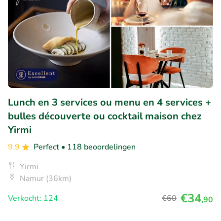
Lunch en 3 services ou menu en 4 services +
bulles découverte ou cocktail maison chez
Yirmi
9.9
Perfect
• 118 beoordelingen
Yirmi
Namur (36km)
€34
Verkocht: 124
€60
,90