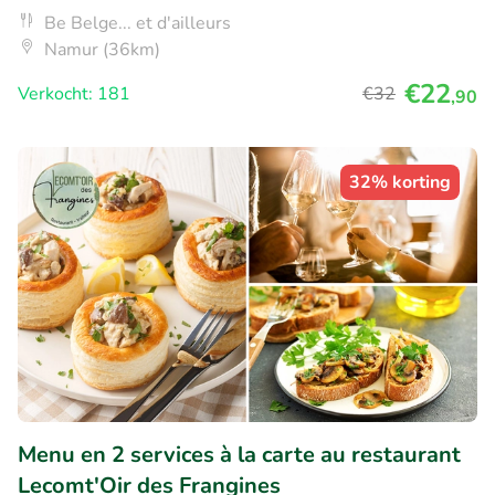
Be Belge... et d'ailleurs
Namur (36km)
€22
Verkocht: 181
€32
,90
32% korting
Menu en 2 services à la carte au restaurant
Lecomt'Oir des Frangines