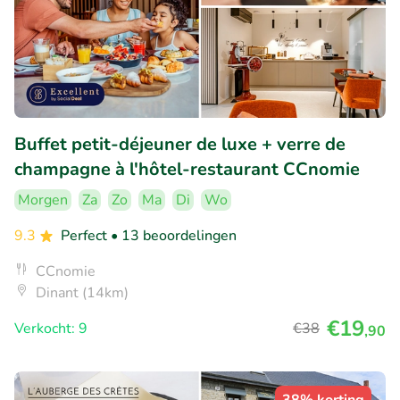
Buffet petit-déjeuner de luxe + verre de
champagne à l'hôtel-restaurant CCnomie
Morgen
Za
Zo
Ma
Di
Wo
9.3
Perfect
• 13 beoordelingen
CCnomie
Dinant (14km)
€19
Verkocht: 9
€38
,90