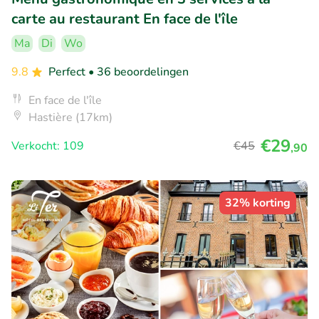
carte au restaurant En face de l'île
Ma
Di
Wo
9.8
Perfect
• 36 beoordelingen
En face de l'île
Hastière (17km)
€29
Verkocht: 109
€45
,90
32% korting