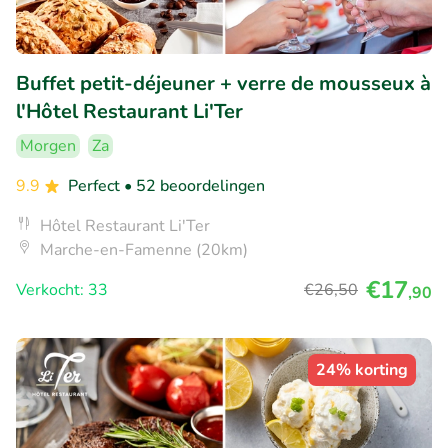
Buffet petit-déjeuner + verre de mousseux à
l'Hôtel Restaurant Li'Ter
Morgen
Za
9.9
Perfect
• 52 beoordelingen
Hôtel Restaurant Li'Ter
Marche-en-Famenne (20km)
€17
Verkocht: 33
€26
,50
,90
24% korting