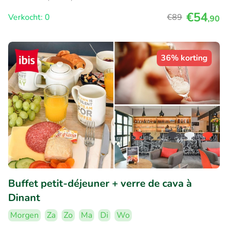
€54
Verkocht: 0
€89
,90
36% korting
Buffet petit-déjeuner + verre de cava à
Dinant
Morgen
Za
Zo
Ma
Di
Wo