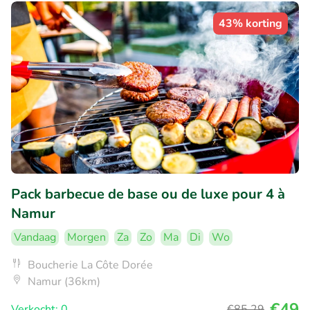
43% korting
Pack barbecue de base ou de luxe pour 4 à
Namur
Vandaag
Morgen
Za
Zo
Ma
Di
Wo
Boucherie La Côte Dorée
Namur (36km)
€49
Verkocht: 0
€85
,29