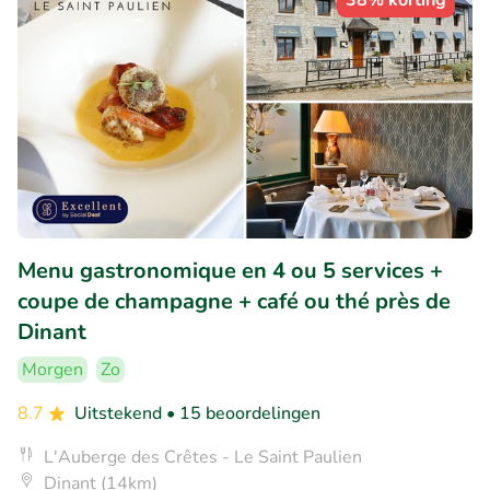
38% korting
Menu gastronomique en 4 ou 5 services +
coupe de champagne + café ou thé près de
Dinant
Morgen
Zo
8.7
Uitstekend
• 15 beoordelingen
L'Auberge des Crêtes - Le Saint Paulien
Dinant (14km)