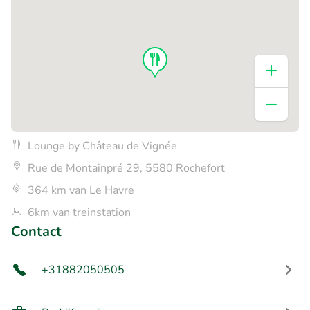
Lounge by Château de Vignée
Rue de Montainpré 29, 5580 Rochefort
364 km van Le Havre
6km van treinstation
Contact
+31882050505