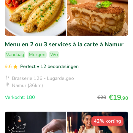
Menu en 2 ou 3 services à la carte à Namur
Vandaag
Morgen
Wo
9.6
Perfect
• 12 beoordelingen
Brasserie 126 - Lugardelgeo
Namur (36km)
€19
Verkocht: 180
€28
,90
42% korting