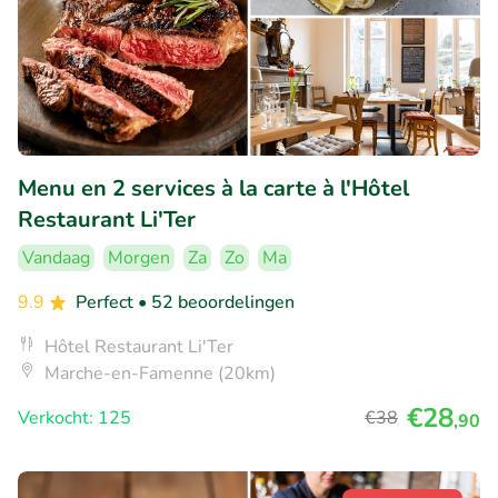
Menu en 2 services à la carte à l'Hôtel
Restaurant Li'Ter
Vandaag
Morgen
Za
Zo
Ma
9.9
Perfect
• 52 beoordelingen
Hôtel Restaurant Li'Ter
Marche-en-Famenne (20km)
€28
Verkocht: 125
€38
,90