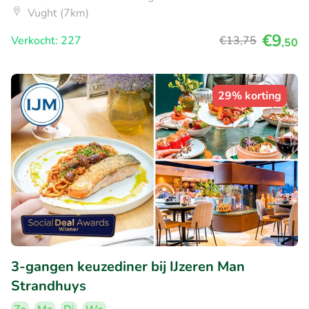
Vught (7km)
€9
Verkocht: 227
€13
,75
,50
29% korting
3-gangen keuzediner bij IJzeren Man
Strandhuys