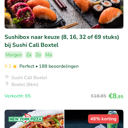
Sushibox naar keuze (8, 16, 32 of 69 stuks)
bij Sushi Call Boxtel
Morgen
Za
Zo
Ma
9.3
Perfect
• 188 beoordelingen
Sushi Call Boxtel
Boxtel (6km)
€8
Verkocht: 65
€18
,85
,95
48% korting