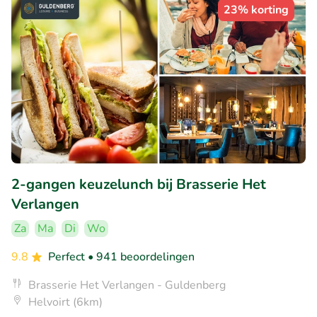
23% korting
2-gangen keuzelunch bij Brasserie Het
Verlangen
Za
Ma
Di
Wo
9.8
Perfect
• 941 beoordelingen
Brasserie Het Verlangen - Guldenberg
Helvoirt (6km)