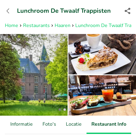
+31882050505
Lunchroom De Twaalf Trappisten
Bereikbaar tot 23:00 uur
Home
Restaurants
Haaren
Lunchroom De Twaalf Trapp
d
Informatie
Foto's
Locatie
Restaurant Info