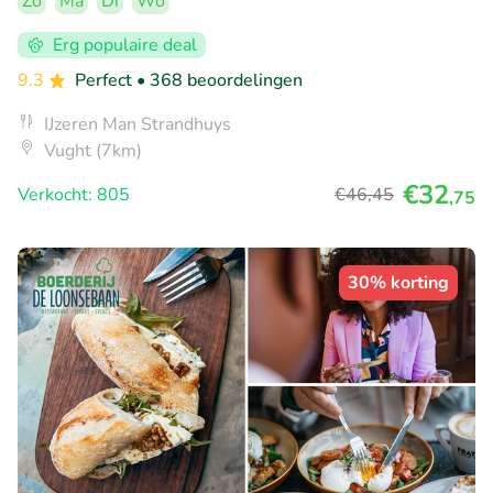
Zo
Ma
Di
Wo
Erg populaire deal
9.3
Perfect
• 368 beoordelingen
IJzeren Man Strandhuys
Vught (7km)
€32
Verkocht: 805
€46
,45
,75
30% korting