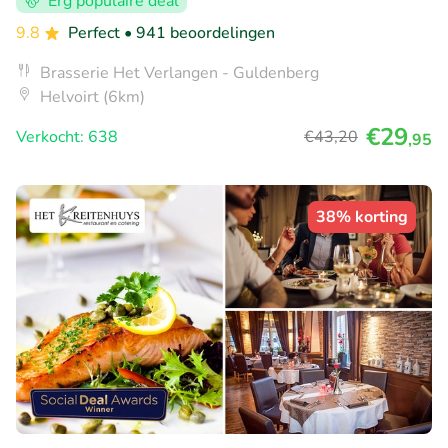
Erg populaire deal
9.8
Perfect
• 941 beoordelingen
Brasserie Het Verlangen - Guldenberg
Helvoirt (6km)
€29
Verkocht: 638
€43
,20
,95
38% korting