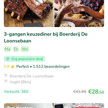
3-gangen keuzediner bij Boerderij De
Loonsebaan
Ma
Di
Wo
Erg populaire deal
9.8
Perfect
• 1.512 beoordelingen
Boerderij De Loonsebaan
Vught (8km)
€28
Verkocht: 360
€41
,85
,50