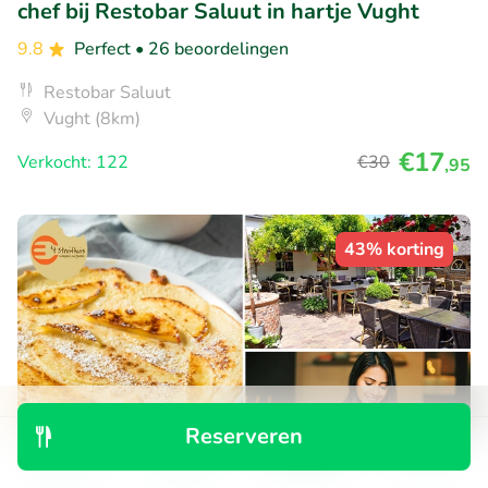
chef bij Restobar Saluut in hartje Vught
9.8
Perfect
• 26 beoordelingen
Restobar Saluut
Vught (8km)
€17
Verkocht: 122
€30
,95
43% korting
Reserveren
Ontdek
Zoeken
Boekingen
Menu