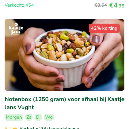
€4
Verkocht: 454
€8
,64
,95
42% korting
Notenbox (1250 gram) voor afhaal bij Kaatje
Jans Vught
Morgen
Za
Di
Wo
9.7
Perfect
• 200 beoordelingen