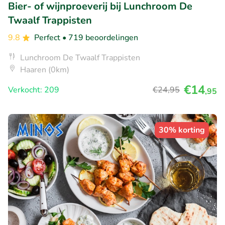
Bier- of wijnproeverij bij Lunchroom De
Twaalf Trappisten
9.8
Perfect
• 719 beoordelingen
Lunchroom De Twaalf Trappisten
Haaren (0km)
€14
Verkocht: 209
€24
,95
,95
30% korting