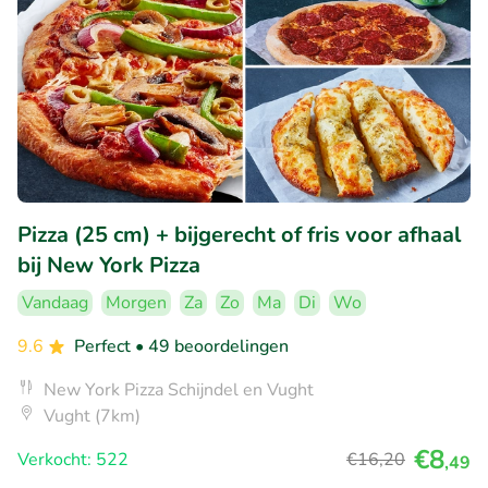
Pizza (25 cm) + bijgerecht of fris voor afhaal
bij New York Pizza
Vandaag
Morgen
Za
Zo
Ma
Di
Wo
9.6
Perfect
• 49 beoordelingen
New York Pizza Schijndel en Vught
Vught (7km)
€8
Verkocht: 522
€16
,20
,49