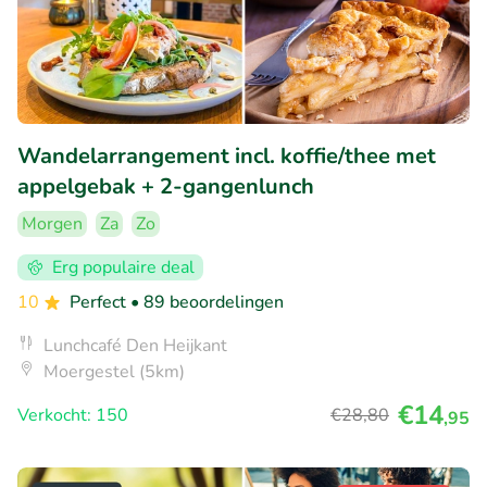
Wandelarrangement incl. koffie/thee met
appelgebak + 2-gangenlunch
Morgen
Za
Zo
Erg populaire deal
10
Perfect
• 89 beoordelingen
Lunchcafé Den Heijkant
Moergestel (5km)
€14
Verkocht: 150
€28
,80
,95