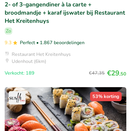
2- of 3-gangendiner à la carte +
broodmandje + karaf ijswater bij Restaurant
Het Kreitenhuys
Zo
9.3
Perfect
• 1.867 beoordelingen
Restaurant Het Kreitenhuys
Udenhout (6km)
€29
Verkocht: 189
€47
,35
,50
53% korting