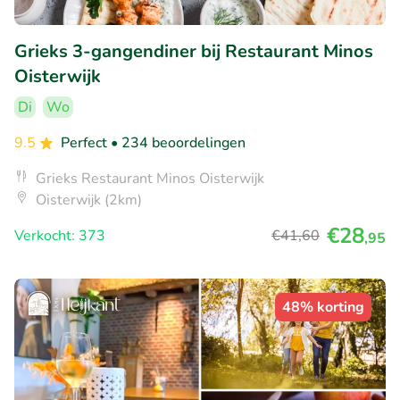
Grieks 3-gangendiner bij Restaurant Minos
Oisterwijk
Di
Wo
9.5
Perfect
• 234 beoordelingen
Grieks Restaurant Minos Oisterwijk
Oisterwijk (2km)
€28
Verkocht: 373
€41
,60
,95
48% korting