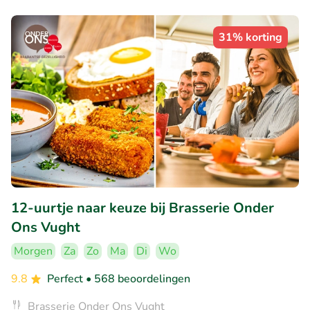
31% korting
12-uurtje naar keuze bij Brasserie Onder
Ons Vught
Morgen
Za
Zo
Ma
Di
Wo
9.8
Perfect
• 568 beoordelingen
Brasserie Onder Ons Vught