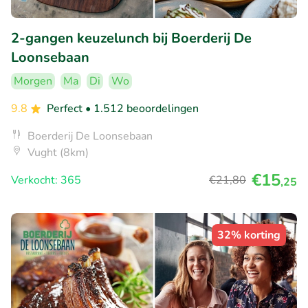
2-gangen keuzelunch bij Boerderij De
Loonsebaan
Morgen
Ma
Di
Wo
9.8
Perfect
• 1.512 beoordelingen
Boerderij De Loonsebaan
Vught (8km)
€15
Verkocht: 365
€21
,80
,25
32% korting