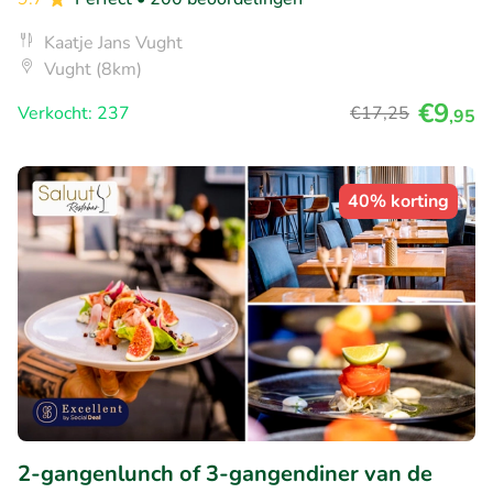
Kaatje Jans Vught
Vught (8km)
€9
Verkocht: 237
€17
,25
,95
40% korting
2-gangenlunch of 3-gangendiner van de