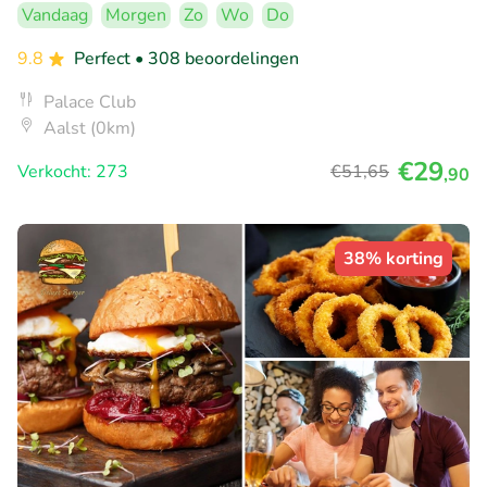
Vandaag
Morgen
Zo
Wo
Do
9.8
Perfect
• 308 beoordelingen
Palace Club
Aalst (0km)
€29
Verkocht: 273
€51
,65
,90
38% korting