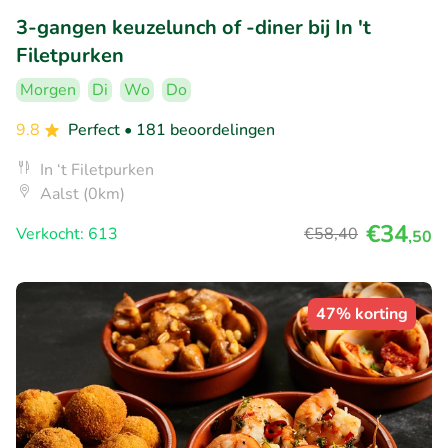
3-gangen keuzelunch of -diner bij In 't
Filetpurken
Morgen
Di
Wo
Do
9.8
Perfect
• 181 beoordelingen
In ‘t Filetpurken
Aalst (0km)
€34
Verkocht: 613
€58
,40
,50
47% korting