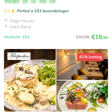
Morgen
Zo
Di
Wo
Do
9.9
Perfect
• 183 beoordelingen
Magic Masala
Aalst (0km)
€19
Verkocht: 163
€31
,90
,90
41% korting