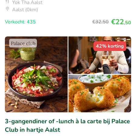
Yok Tha Aalst
Aalst (0km)
€22
Verkocht: 435
€32
,50
,50
42% korting
3-gangendiner of -lunch à la carte bij Palace
Club in hartje Aalst