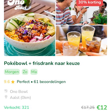
30% korting
Pokébowl + frisdrank naar keuze
Morgen
Zo
Ma
9.6
Perfect
• 61 beoordelingen
Ono Bowl
Aalst (0km)
€12
Verkocht: 321
€17
,25