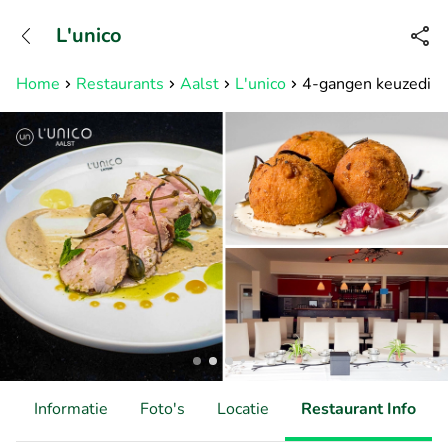
+31882050505
L'unico
Bereikbaar tot 23:00 uur
Home
Restaurants
Aalst
L'unico
4-gangen keuzediner
d
Informatie
Foto's
Locatie
Restaurant Info