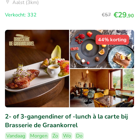
Aalst (3km)
€29
Verkocht: 332
€57
,90
44% korting
2- of 3-gangendiner of -lunch à la carte bij
Brasserie de Graankorrel
Vandaag
Morgen
Zo
Wo
Do