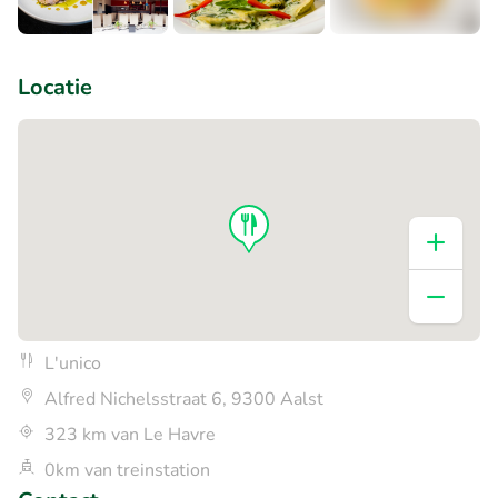
+6
Locatie
L'unico
Alfred Nichelsstraat 6, 9300 Aalst
323 km van Le Havre
0km van treinstation