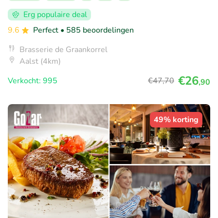
Erg populaire deal
9.6
Perfect
• 585 beoordelingen
Brasserie de Graankorrel
Aalst (4km)
€26
Verkocht: 995
€47
,70
,90
49% korting