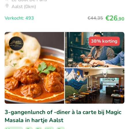
Aalst (0km)
€26
Verkocht: 493
€44
,35
,90
38% korting
3-gangenlunch of -diner à la carte bij Magic
Masala in hartje Aalst