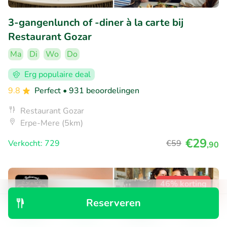
3-gangenlunch of -diner à la carte bij
Restaurant Gozar
Ma
Di
Wo
Do
Erg populaire deal
9.8
Perfect
• 931 beoordelingen
Restaurant Gozar
Erpe-Mere (5km)
€29
Verkocht: 729
€59
,90
46% korting
Reserveren
Ontdek
Zoeken
Boekingen
Menu