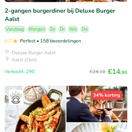
2-gangen burgerdiner bij Deluxe Burger
Aalst
Vandaag
Morgen
Zo
Di
Wo
Do
9.2
Perfect
• 158 beoordelingen
Deluxe Burger Aalst
Aalst (1km)
€14
Verkocht: 290
€24
,10
,90
34% korting