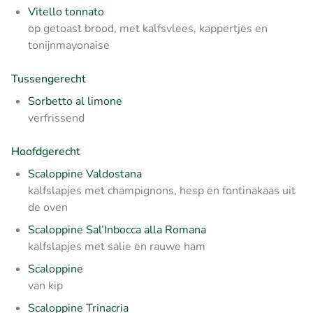
Vitello tonnato
op getoast brood, met kalfsvlees, kappertjes en
tonijnmayonaise
Tussengerecht
Sorbetto al limone
verfrissend
Hoofdgerecht
Scaloppine Valdostana
kalfslapjes
met
champignons, hesp en fontinakaas uit
de oven
Scaloppine Sal’Inbocca alla Romana
kalfslapjes
met
salie en rauwe ham
Scaloppine
van kip
Scaloppine Trinacria