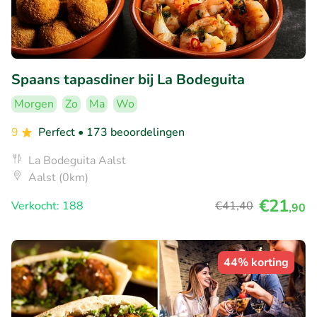
Spaans tapasdiner bij La Bodeguita
Morgen
Zo
Ma
Wo
9
Perfect
• 173 beoordelingen
La Bodeguita Aalst
Aalst (0km)
€21
Verkocht: 188
€41
,40
,90
44% korting