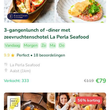
3-gangenlunch of -diner met
zeevruchtenschotel La Perla Seafood
Vandaag
Morgen
Zo
Ma
Do
9.9
Perfect
• 18 beoordelingen
La Perla Seafood
Aalst (1km)
€79
Verkocht: 333
€119
56% korting