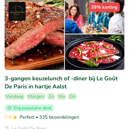
39% korting
3-gangen keuzelunch of -diner bij Le Goût
De Paris in hartje Aalst
Vandaag
Morgen
Zo
Ma
Do
Erg populaire deal
9.6
Perfect
• 335 beoordelingen
Le Goût De Paris