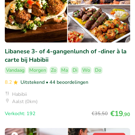
Libanese 3- of 4-gangenlunch of -diner à la
carte bij Habibii
Vandaag
Morgen
Zo
Ma
Di
Wo
Do
8.2
Uitstekend
• 44 beoordelingen
Habibii
Aalst (0km)
€19
Verkocht: 192
€35
,50
,90