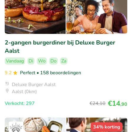
2-gangen burgerdiner bij Deluxe Burger
Aalst
Vandaag
Di
Wo
Do
Za
9.2
Perfect
• 158 beoordelingen
Deluxe Burger Aalst
Aalst (0km)
€14
Verkocht: 297
€24
,10
,90
34% korting