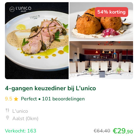
54% korting
4-gangen keuzediner bij L'unico
9.5
Perfect
• 101 beoordelingen
L'unico
Aalst (0km)
€29
Verkocht: 163
€64
,40
,90