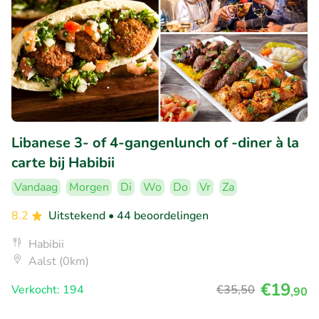
Libanese 3- of 4-gangenlunch of -diner à la
carte bij Habibii
Vandaag
Morgen
Di
Wo
Do
Vr
Za
8.2
Uitstekend
• 44 beoordelingen
Habibii
Aalst (0km)
€19
Verkocht: 194
€35
,50
,90