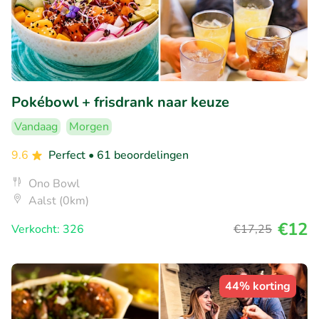
Pokébowl + frisdrank naar keuze
Vandaag
Morgen
9.6
Perfect
• 61 beoordelingen
Ono Bowl
Aalst (0km)
€12
Verkocht: 326
€17
,25
44% korting