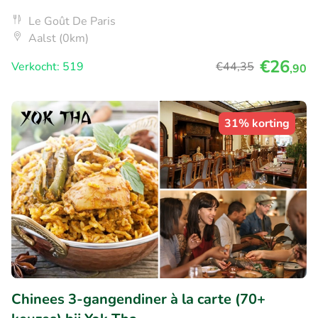
Le Goût De Paris
Aalst (0km)
€26
Verkocht: 519
€44
,35
,90
31% korting
Chinees 3-gangendiner à la carte (70+