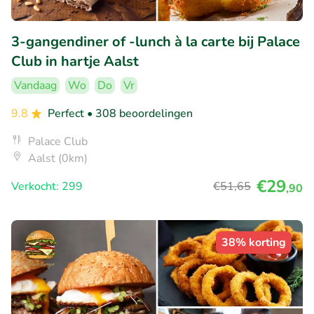
3-gangendiner of -lunch à la carte bij Palace
Club in hartje Aalst
Vandaag
Wo
Do
Vr
9.8
Perfect
• 308 beoordelingen
Palace Club
Aalst (0km)
€29
Verkocht: 299
€51
,65
,90
38% korting