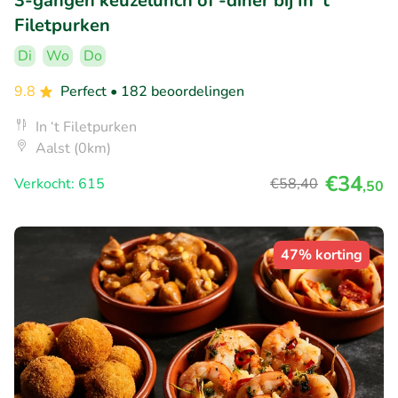
3-gangen keuzelunch of -diner bij In 't
Filetpurken
Di
Wo
Do
9.8
Perfect
• 182 beoordelingen
In ‘t Filetpurken
Aalst (0km)
€34
Verkocht: 615
€58
,40
,50
47% korting