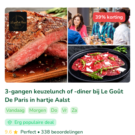
39% korting
3-gangen keuzelunch of -diner bij Le Goût
De Paris in hartje Aalst
Vandaag
Morgen
Do
Vr
Za
Erg populaire deal
9.6
Perfect
• 338 beoordelingen