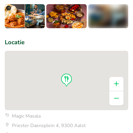
+1
Locatie
Magic Masala
Priester Daensplein 4, 9300 Aalst