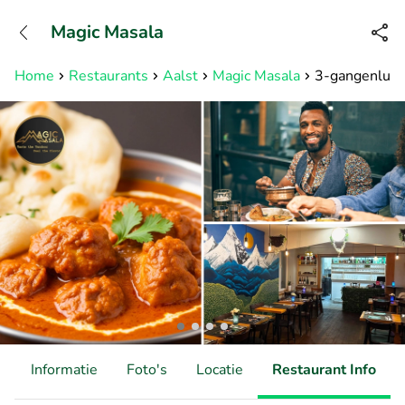
+31882050505
Magic Masala
Bereikbaar tot 23:00 uur
Home
Restaurants
Aalst
Magic Masala
3-gangenlunch 
d
Informatie
Foto's
Locatie
Restaurant Info