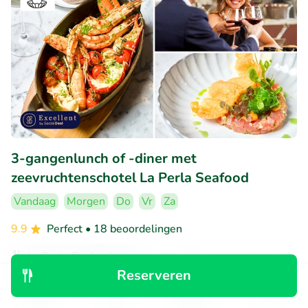
3-gangenlunch of -diner met
zeevruchtenschotel La Perla Seafood
Vandaag
Morgen
Do
Vr
Za
9.9
Perfect
• 18 beoordelingen
La Perla Seafood
Aalst (1km)
Reserveren
Ontdek
Zoeken
Boekingen
Menu
€79
Verkocht: 333
€119