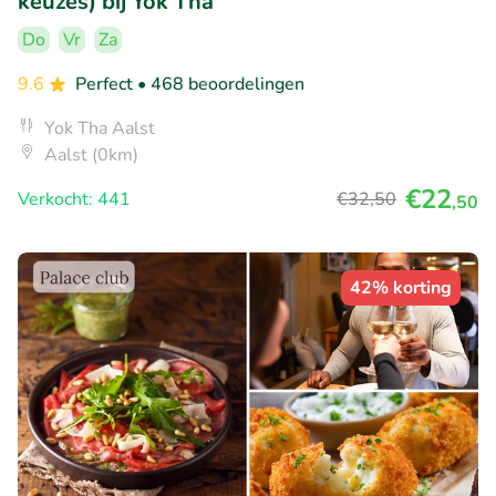
keuzes) bij Yok Tha
Do
Vr
Za
9.6
Perfect
• 468 beoordelingen
Yok Tha Aalst
Aalst (0km)
€22
Verkocht: 441
€32
,50
,50
42% korting