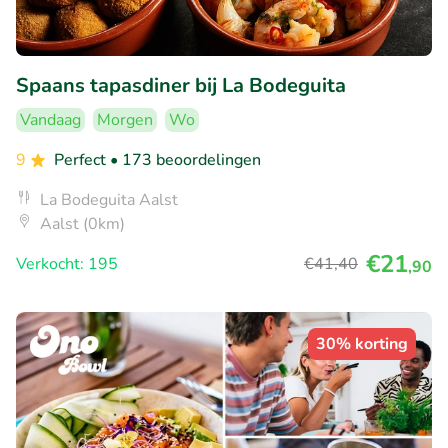
Spaans tapasdiner bij La Bodeguita
Vandaag
Morgen
Wo
9
Perfect
• 173 beoordelingen
La Bodeguita Aalst
Aalst (0km)
€21
Verkocht: 195
€41
,40
,90
30% korting