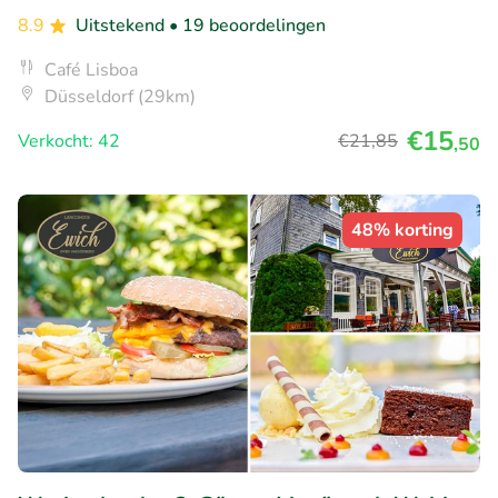
8.9
Uitstekend
• 19 beoordelingen
Café Lisboa
Düsseldorf (29km)
€15
Verkocht: 42
€21
,85
,50
48% korting