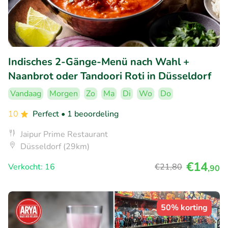
Indisches 2-Gänge-Menü nach Wahl +
Naanbrot oder Tandoori Roti in Düsseldorf
Vandaag
Morgen
Zo
Ma
Di
Wo
Do
10
Perfect
• 1 beoordeling
Jaipur Prime Restaurant
Düsseldorf (29km)
€14
Verkocht: 16
€21
,80
,90
50% korting