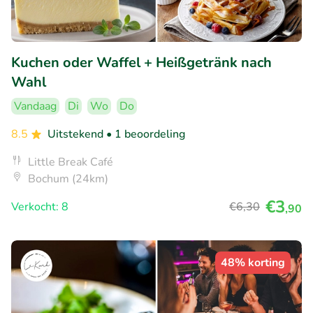
Kuchen oder Waffel + Heißgetränk nach
Wahl
Vandaag
Di
Wo
Do
8.5
Uitstekend
• 1 beoordeling
Little Break Café
Bochum (24km)
€3
Verkocht: 8
€6
,30
,90
48% korting