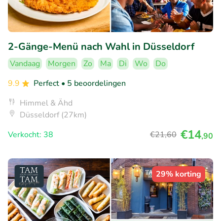
2-Gänge-Menü nach Wahl in Düsseldorf
Vandaag
Morgen
Zo
Ma
Di
Wo
Do
9.9
Perfect
• 5 beoordelingen
Himmel & Ähd
Düsseldorf (27km)
€14
Verkocht: 38
€21
,60
,90
29% korting