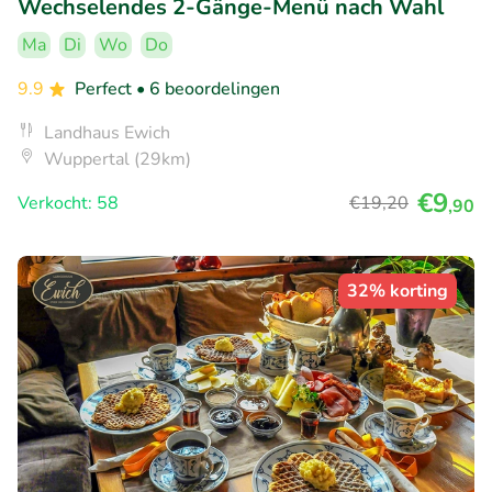
Wechselendes 2-Gänge-Menü nach Wahl
Ma
Di
Wo
Do
9.9
Perfect
• 6 beoordelingen
Landhaus Ewich
Wuppertal (29km)
€9
Verkocht: 58
€19
,20
,90
32% korting