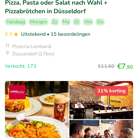
Pizza, Pasta oder Salat nach Wahl +
Pizzabrötchen in Düsseldorf
Vandaag
Morgen
Zo
Ma
Di
Wo
Do
8.9
Uitstekend
• 15 beoordelingen
Pizzeria Lombardi
Düsseldorf (27km)
€7
Verkocht: 173
€11
,60
,90
31% korting