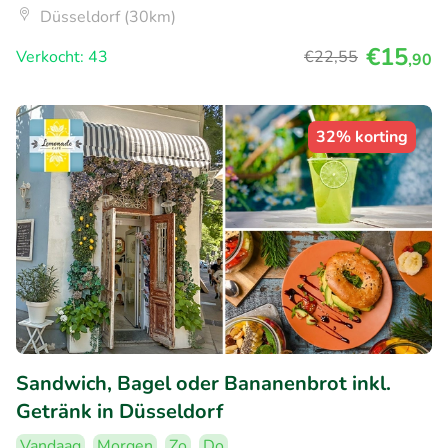
Düsseldorf (30km)
€15
Verkocht: 43
€22
,55
,90
32% korting
Sandwich, Bagel oder Bananenbrot inkl.
Getränk in Düsseldorf
Vandaag
Morgen
Zo
Do