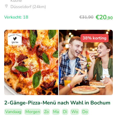
Küche
Düsseldorf (24km)
€20
Verkocht: 18
€31
,90
,90
38% korting
2-Gänge-Pizza-Menü nach Wahl in Bochum
Vandaag
Morgen
Zo
Ma
Di
Wo
Do