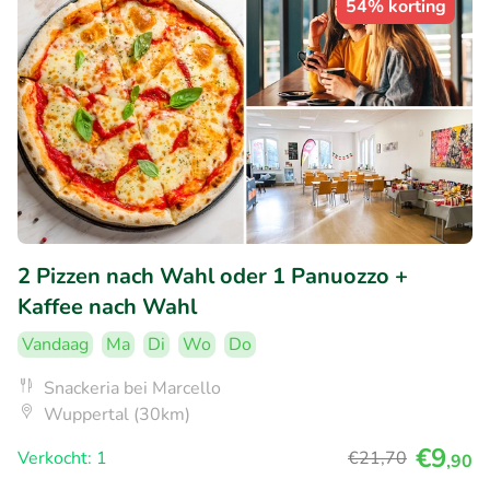
54% korting
2 Pizzen nach Wahl oder 1 Panuozzo +
Kaffee nach Wahl
Vandaag
Ma
Di
Wo
Do
Snackeria bei Marcello
Wuppertal (30km)
€9
Verkocht: 1
€21
,70
,90