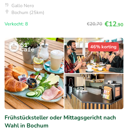
Gallo Nero
Bochum (25km)
€12
Verkocht: 8
€20
,70
,90
46% korting
Frühstücksteller oder Mittagsgericht nach
Wahl in Bochum