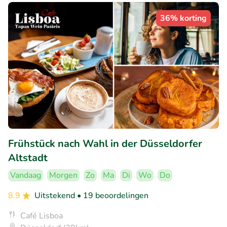
36% korting
Frühstück nach Wahl in der Düsseldorfer
Altstadt
Vandaag
Morgen
Zo
Ma
Di
Wo
Do
8.9
Uitstekend
• 19 beoordelingen
Café Lisboa