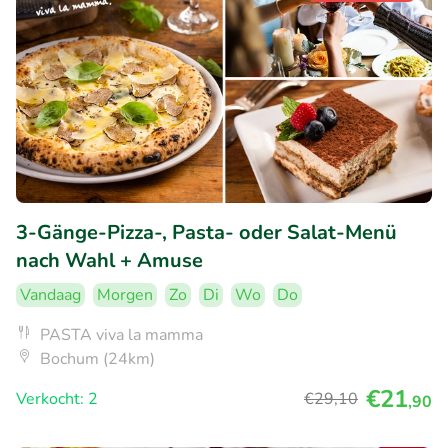
3-Gänge-Pizza-, Pasta- oder Salat-Menü
nach Wahl + Amuse
Vandaag
Morgen
Zo
Di
Wo
Do
PASTA viva la mamma
Bochum (24km)
€21
Verkocht: 2
€29
,10
,90