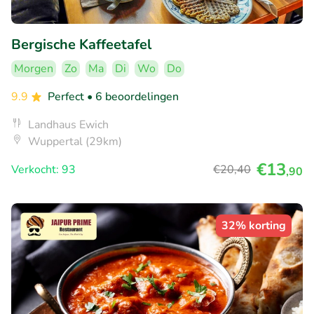
Bergische Kaffeetafel
Morgen
Zo
Ma
Di
Wo
Do
9.9
Perfect
• 6 beoordelingen
Landhaus Ewich
Wuppertal (29km)
€13
Verkocht: 93
€20
,40
,90
32% korting