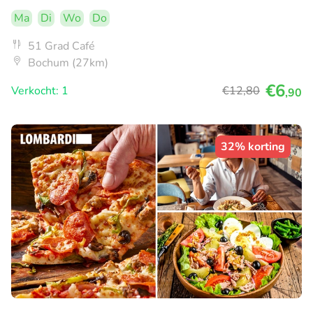
Ma
Di
Wo
Do
51 Grad Café
Bochum (27km)
€6
Verkocht: 1
€12
,80
,90
32% korting