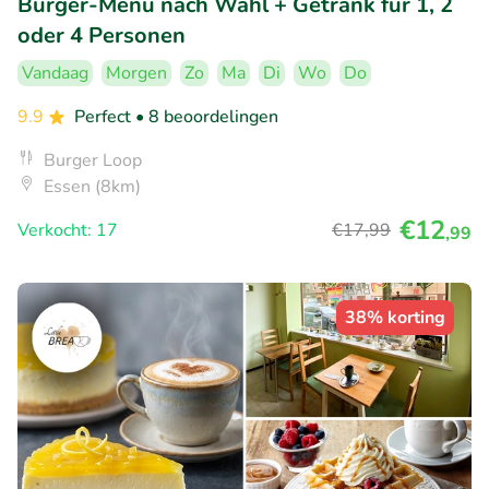
Burger-Menü nach Wahl + Getränk für 1, 2
oder 4 Personen
Vandaag
Morgen
Zo
Ma
Di
Wo
Do
9.9
Perfect
• 8 beoordelingen
Burger Loop
Essen (8km)
€12
Verkocht: 17
€17
,99
,99
38% korting