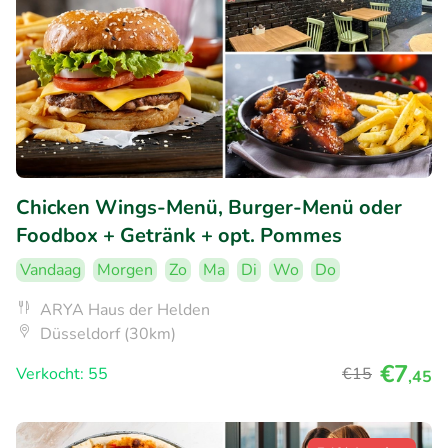
Chicken Wings-Menü, Burger-Menü oder
Foodbox + Getränk + opt. Pommes
Vandaag
Morgen
Zo
Ma
Di
Wo
Do
ARYA Haus der Helden
Düsseldorf (30km)
€7
Verkocht: 55
€15
,45