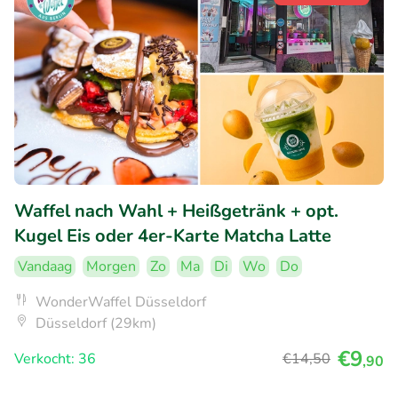
Waffel nach Wahl + Heißgetränk + opt.
Kugel Eis oder 4er-Karte Matcha Latte
Vandaag
Morgen
Zo
Ma
Di
Wo
Do
WonderWaffel Düsseldorf
Düsseldorf (29km)
€9
Verkocht: 36
€14
,50
,90