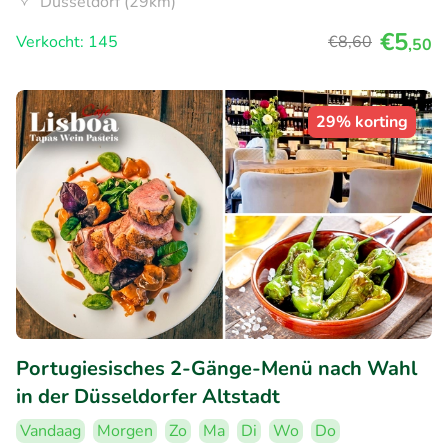
Düsseldorf (29km)
€5
Verkocht: 145
€8
,60
,50
29% korting
Portugiesisches 2-Gänge-Menü nach Wahl
in der Düsseldorfer Altstadt
Vandaag
Morgen
Zo
Ma
Di
Wo
Do