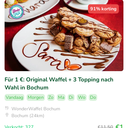
91% korting
Für 1 €: Original Waffel + 3 Topping nach
Wahl in Bochum
Vandaag
Morgen
Zo
Ma
Di
Wo
Do
WonderWaffel Bochum
Bochum (24km)
€1
Verkocht: 327
€11
,50