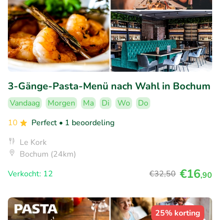
3-Gänge-Pasta-Menü nach Wahl in Bochum
Vandaag
Morgen
Ma
Di
Wo
Do
10
Perfect
• 1 beoordeling
Le Kork
Bochum (24km)
€16
Verkocht: 12
€32
,50
,90
25% korting