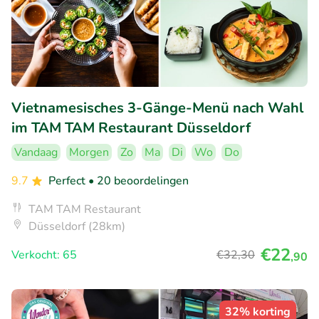
Vietnamesisches 3-Gänge-Menü nach Wahl
im TAM TAM Restaurant Düsseldorf
Vandaag
Morgen
Zo
Ma
Di
Wo
Do
9.7
Perfect
• 20 beoordelingen
TAM TAM Restaurant
Düsseldorf (28km)
€22
Verkocht: 65
€32
,30
,90
32% korting