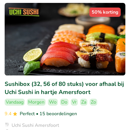
50% korting
Sushibox (32, 56 of 80 stuks) voor afhaal bij
Uchi Sushi in hartje Amersfoort
Vandaag
Morgen
Wo
Do
Vr
Za
Zo
9.4
Perfect
• 15 beoordelingen
Uchi Sushi Amersfoort