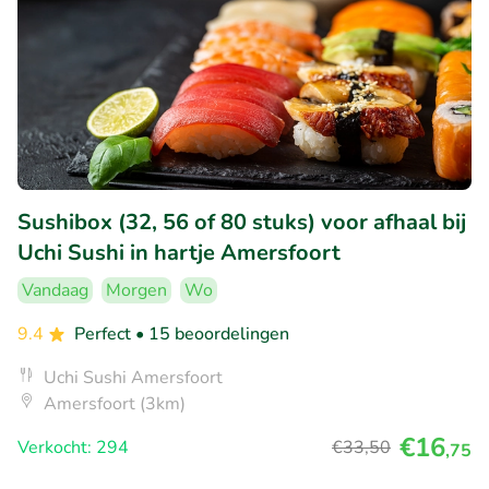
Sushibox (32, 56 of 80 stuks) voor afhaal bij
Uchi Sushi in hartje Amersfoort
Vandaag
Morgen
Wo
9.4
Perfect
• 15 beoordelingen
Uchi Sushi Amersfoort
Amersfoort (3km)
€16
Verkocht: 294
€33
,50
,75