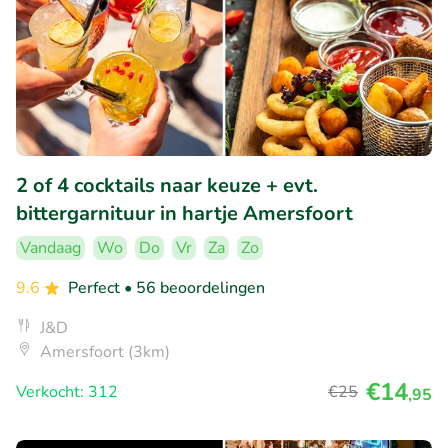
2 of 4 cocktails naar keuze + evt.
bittergarnituur in hartje Amersfoort
Vandaag
Wo
Do
Vr
Za
Zo
9.6
Perfect
• 56 beoordelingen
J&D
Amersfoort (3km)
€14
Verkocht: 312
€25
,95