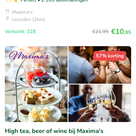
9.5
Perfect
• 2.189 beoordelingen
Maxima's
Leusden (2km)
€10
Verkocht: 328
€21
,95
,95
57% korting
High tea, beer of wine bij Maxima's