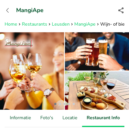
+31882050505
MangiApe
Bereikbaar tot 23:00 uur
Home
Restaurants
Leusden
MangiApe
Wijn- of bierp
d
Informatie
Foto's
Locatie
Restaurant Info