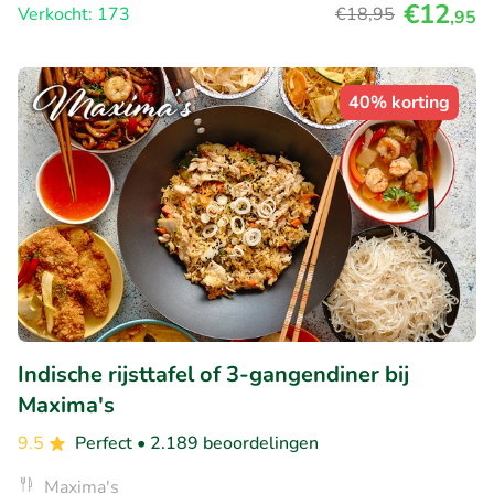
€12
Verkocht: 173
€18
,95
,95
40% korting
Indische rijsttafel of 3-gangendiner bij
Maxima's
9.5
Perfect
• 2.189 beoordelingen
Maxima's