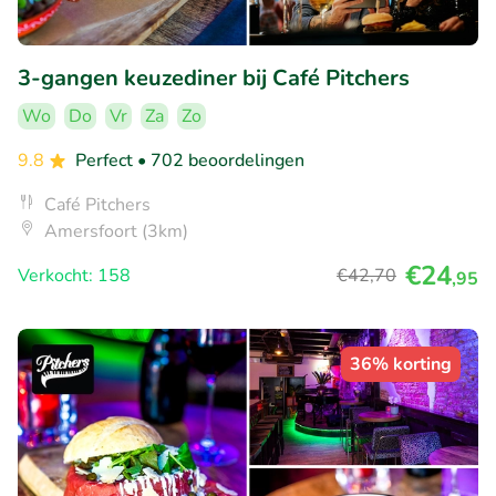
3-gangen keuzediner bij Café Pitchers
Wo
Do
Vr
Za
Zo
9.8
Perfect
• 702 beoordelingen
Café Pitchers
Amersfoort (3km)
€24
Verkocht: 158
€42
,70
,95
36% korting