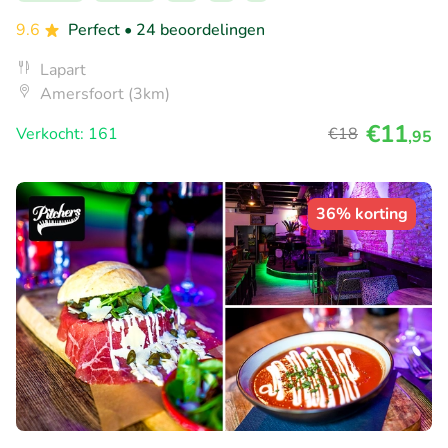
9.6
Perfect
• 24 beoordelingen
Lapart
Amersfoort (3km)
€11
Verkocht: 161
€18
,95
36% korting