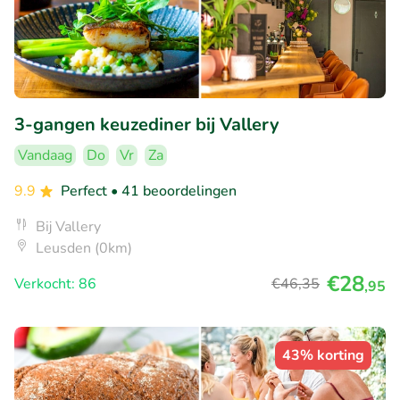
3-gangen keuzediner bij Vallery
Vandaag
Do
Vr
Za
9.9
Perfect
• 41 beoordelingen
Bij Vallery
Leusden (0km)
€28
Verkocht: 86
€46
,35
,95
43% korting