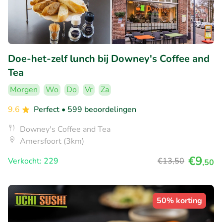
Doe-het-zelf lunch bij Downey's Coffee and
Tea
Morgen
Wo
Do
Vr
Za
9.6
Perfect
• 599 beoordelingen
Downey's Coffee and Tea
Amersfoort (3km)
€9
Verkocht: 229
€13
,50
,50
50% korting