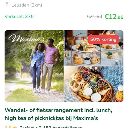
Leusden (2km)
€12
Verkocht: 375
€21
,50
,95
50% korting
Wandel- of fietsarrangement incl. lunch,
high tea of picknicktas bij Maxima’s