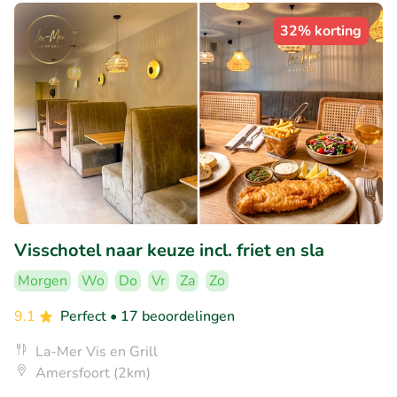
32% korting
Visschotel naar keuze incl. friet en sla
Morgen
Wo
Do
Vr
Za
Zo
9.1
Perfect
• 17 beoordelingen
La-Mer Vis en Grill
Amersfoort (2km)