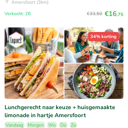
Amersfoort (3km)
€16
Verkocht: 26
€33
,50
,75
34% korting
Lunchgerecht naar keuze + huisgemaakte
limonade in hartje Amersfoort
Vandaag
Morgen
Wo
Do
Za