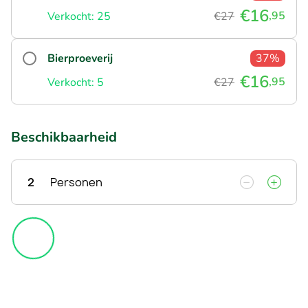
€16
,95
Verkocht: 25
€27
Bierproeverij
37%
€16
,95
Verkocht: 5
€27
Beschikbaarheid
2
Personen