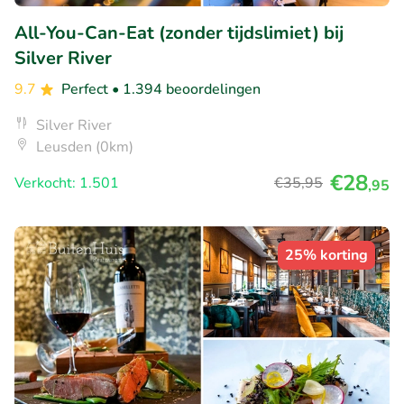
All-You-Can-Eat (zonder tijdslimiet) bij
Silver River
9.7
Perfect
• 1.394 beoordelingen
Silver River
Leusden (0km)
€28
Verkocht: 1.501
€35
,95
,95
25% korting