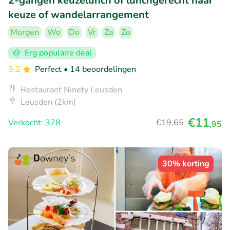
2-gangen keuzelunch of lunchgerecht naar
keuze of wandelarrangement
Morgen
Wo
Do
Vr
Za
Zo
Erg populaire deal
9.2
Perfect
• 14 beoordelingen
Restaurant Ninety Leusden
Leusden (2km)
€11
Verkocht: 378
€19
,65
,95
30% korting