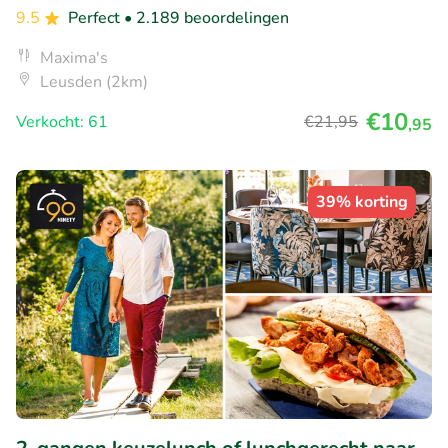
9.5
Perfect
• 2.189 beoordelingen
Maxima's
Leusden (2km)
€10
Verkocht: 61
€21
,95
,95
39% korting