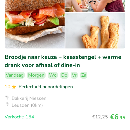
Broodje naar keuze + kaasstengel + warme
drank voor afhaal of dine-in
Vandaag
Morgen
Wo
Do
Vr
Za
10
Perfect
• 9 beoordelingen
Bakkerij Niessen
Leusden (0km)
€6
Verkocht: 154
€12
,25
,95