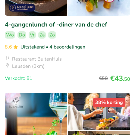
4-gangenlunch of -diner van de chef
Wo
Do
Vr
Za
Zo
8.6
Uitstekend
• 4 beoordelingen
Restaurant BuitenHuis
Leusden (0km)
€43
Verkocht: 81
€58
,50
38% korting