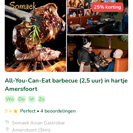
25% korting
All-You-Can-Eat barbecue (2,5 uur) in hartje
Amersfoort
Wo
Do
Vr
Zo
9.4
Perfect
• 4 beoordelingen
Somaek Asian Gastrobar
Amersfoort (3km)