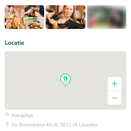
+2
Locatie
MangiApe
De Biezenkamp 4A-B, 3831 JA Leusden