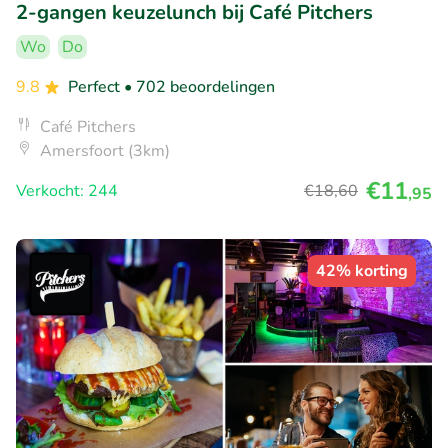
2-gangen keuzelunch bij Café Pitchers
Wo
Do
9.8
Perfect
• 702 beoordelingen
Café Pitchers
Amersfoort (3km)
€11
Verkocht: 244
€18
,60
,95
42% korting