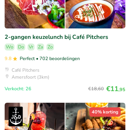
2-gangen keuzelunch bij Café Pitchers
Wo
Do
Vr
Za
Zo
9.8
Perfect
• 702 beoordelingen
Café Pitchers
Amersfoort (3km)
€11
Verkocht: 26
€18
,60
,95
40% korting