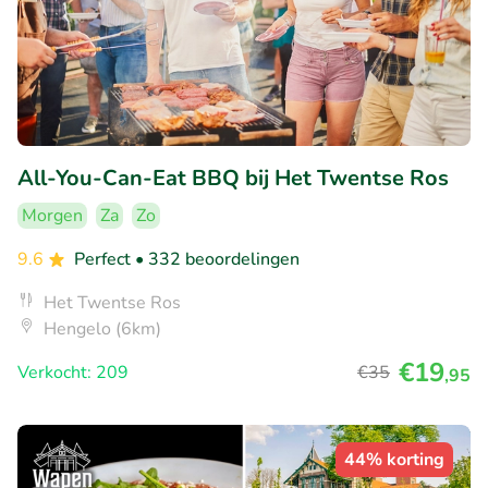
All-You-Can-Eat BBQ bij Het Twentse Ros
Morgen
Za
Zo
9.6
Perfect
• 332 beoordelingen
Het Twentse Ros
Hengelo (6km)
€19
Verkocht: 209
€35
,95
44% korting