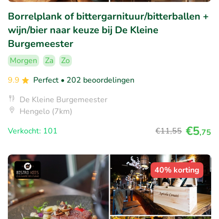
Borrelplank of bittergarnituur/bitterballen +
wijn/bier naar keuze bij De Kleine
Burgemeester
Morgen
Za
Zo
9.9
Perfect
• 202 beoordelingen
De Kleine Burgemeester
Hengelo (7km)
€5
Verkocht: 101
€11
,55
,75
40% korting