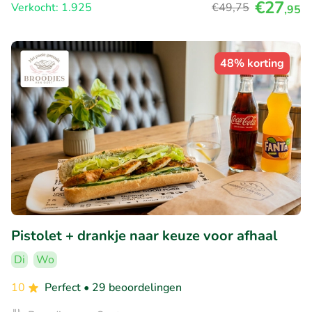
€27
Verkocht: 1.925
€49
,75
,95
48% korting
Pistolet + drankje naar keuze voor afhaal
Di
Wo
10
Perfect
• 29 beoordelingen