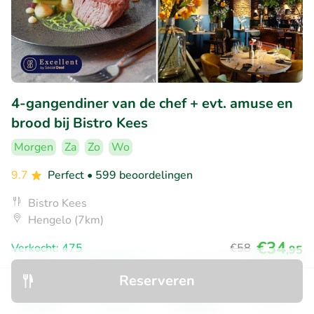
4-gangendiner van de chef + evt. amuse en
brood bij Bistro Kees
Morgen
Za
Zo
Wo
9.7
Perfect
• 599 beoordelingen
Bistro Kees
Hengelo (7km)
€34
Verkocht: 475
€58
,95
Reserveren
Ontdek
Zoeken
Boekingen
Menu
18% korting