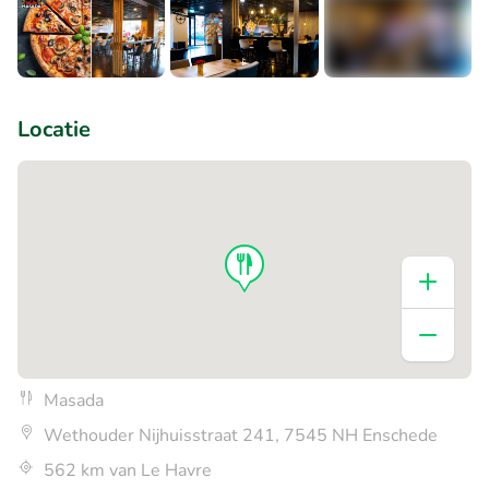
+4
Locatie
Masada
Wethouder Nijhuisstraat 241, 7545 NH Enschede
562 km van Le Havre