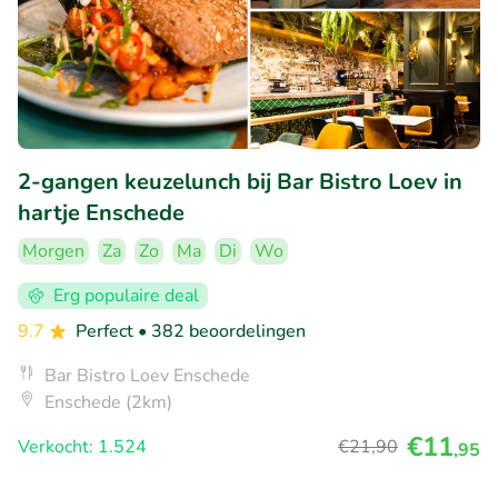
2-gangen keuzelunch bij Bar Bistro Loev in
hartje Enschede
Morgen
Za
Zo
Ma
Di
Wo
Erg populaire deal
9.7
Perfect
• 382 beoordelingen
Bar Bistro Loev Enschede
Enschede (2km)
€11
Verkocht: 1.524
€21
,90
,95