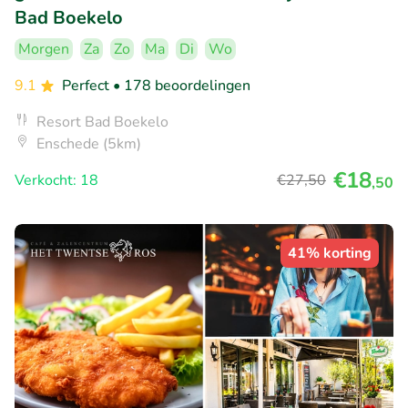
Bad Boekelo
Morgen
Za
Zo
Ma
Di
Wo
9.1
Perfect
• 178 beoordelingen
Resort Bad Boekelo
Enschede (5km)
€18
Verkocht: 18
€27
,50
,50
41% korting