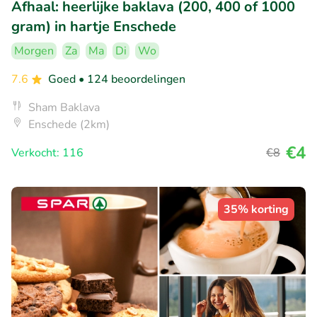
Afhaal: heerlijke baklava (200, 400 of 1000
gram) in hartje Enschede
Morgen
Za
Ma
Di
Wo
7.6
Goed
• 124 beoordelingen
Sham Baklava
Enschede (2km)
€4
Verkocht: 116
€8
35% korting