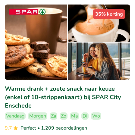
35% korting
Warme drank + zoete snack naar keuze
(enkel of 10-strippenkaart) bij SPAR City
Enschede
Vandaag
Morgen
Za
Zo
Ma
Di
Wo
9.7
Perfect
• 1.209 beoordelingen