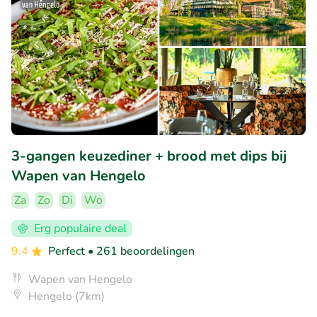
3-gangen keuzediner + brood met dips bij
Wapen van Hengelo
Za
Zo
Di
Wo
Erg populaire deal
9.4
Perfect
• 261 beoordelingen
Wapen van Hengelo
Hengelo (7km)