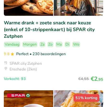
Warme drank + zoete snack naar keuze
(enkel of 10-strippenkaart) bij SPAR city
Zutphen
Vandaag
Morgen
Za
Zo
Ma
Di
Wo
9.8
Perfect
• 230 beoordelingen
SPAR city Zutphen
Enschede (2km)
€2
Verkocht: 93
€4
,55
,95
51% korting