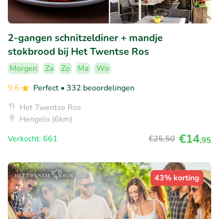
2-gangen schnitzeldiner + mandje
stokbrood bij Het Twentse Ros
Morgen
Za
Zo
Ma
Wo
9.6
Perfect
• 332 beoordelingen
Het Twentse Ros
Hengelo (6km)
€14
Verkocht: 661
€25
,50
,95
43% korting