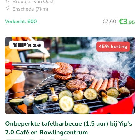
Broodjes van Oost
Enschede (7km)
€3
Verkocht: 600
€7
,60
,95
45% korting
Onbeperkte tafelbarbecue (1,5 uur) bij Yip's
2.0 Café en Bowlingcentrum