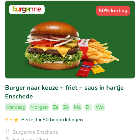
50% korting
Burger naar keuze + friet + saus in hartje
Enschede
Vandaag
Morgen
Za
Zo
Ma
Di
Wo
9.3
Perfect
• 50 beoordelingen
Burgerme Enschede
Enschede (2km)