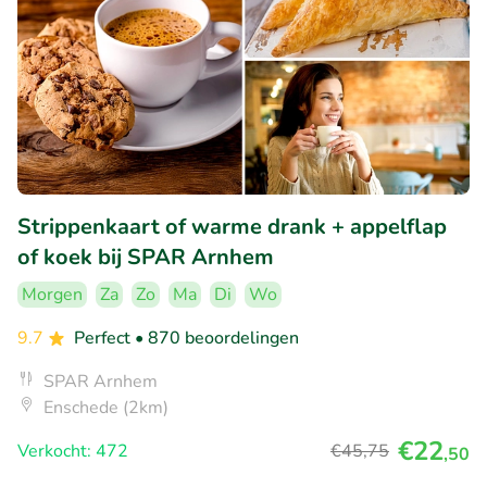
Strippenkaart of warme drank + appelflap
of koek bij SPAR Arnhem
Morgen
Za
Zo
Ma
Di
Wo
9.7
Perfect
• 870 beoordelingen
SPAR Arnhem
Enschede (2km)
€22
Verkocht: 472
€45
,75
,50