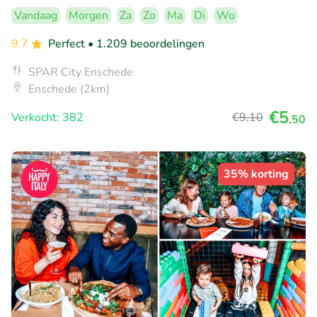
Vandaag
Morgen
Za
Zo
Ma
Di
Wo
9.7
Perfect
• 1.209 beoordelingen
SPAR City Enschede
Enschede (2km)
€5
Verkocht: 382
€9
,10
,50
35% korting