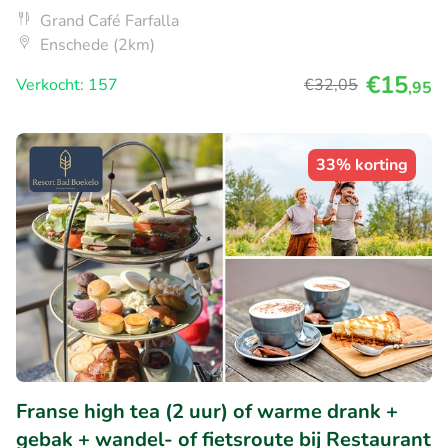
Grand Café Farfalla
Enschede (2km)
€15
Verkocht: 157
€32
,05
,95
33% korting
Franse high tea (2 uur) of warme drank +
gebak + wandel- of fietsroute bij Restaurant