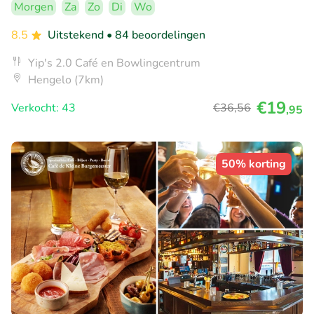
Morgen
Za
Zo
Di
Wo
8.5
Uitstekend
• 84 beoordelingen
Yip's 2.0 Café en Bowlingcentrum
Hengelo (7km)
€19
Verkocht: 43
€36
,56
,95
50% korting