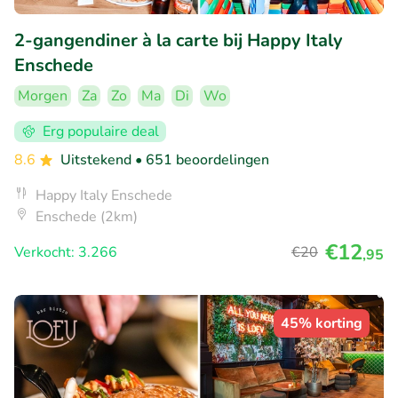
2-gangendiner à la carte bij Happy Italy
Enschede
Morgen
Za
Zo
Ma
Di
Wo
Erg populaire deal
8.6
Uitstekend
• 651 beoordelingen
Happy Italy Enschede
Enschede (2km)
€12
Verkocht: 3.266
€20
,95
45% korting