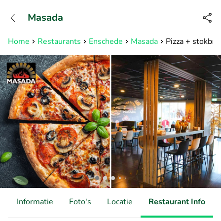
+31882050505
Masada
Bereikbaar tot 23:00 uur
Home
Restaurants
Enschede
Masada
Pizza + stokbro
d
Informatie
Foto's
Locatie
Restaurant Info