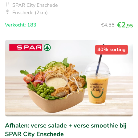
SPAR City Enschede
Enschede (2km)
€2
Verkocht: 183
€4
,55
,95
40% korting
Afhalen: verse salade + verse smoothie bij
SPAR City Enschede