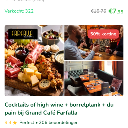
€7
Verkocht: 322
€15
,75
,95
50% korting
Cocktails of high wine + borrelplank + du
pain bij Grand Café Farfalla
9.4
Perfect
• 206 beoordelingen