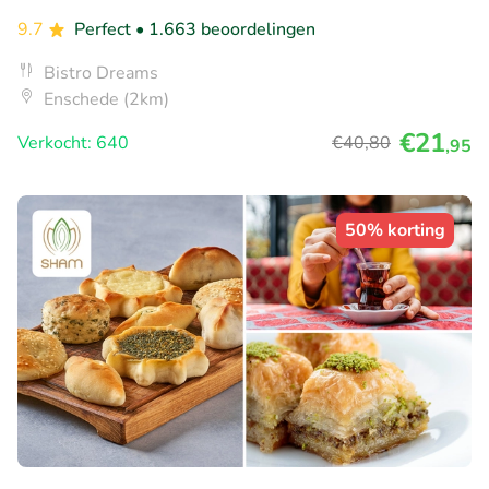
9.7
Perfect
• 1.663 beoordelingen
Bistro Dreams
Enschede (2km)
€21
Verkocht: 640
€40
,80
,95
50% korting