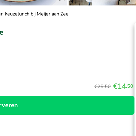
n keuzelunch bij Meijer aan Zee
e
€14
,50
€25,50
rveren