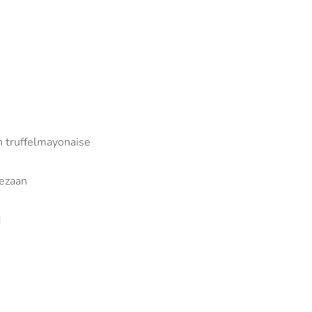
n truffelmayonaise
mezaan
d