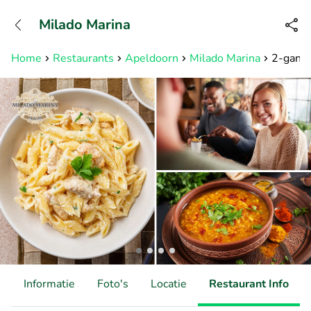
+31882050505
Milado Marina
Bereikbaar tot 23:00 uur
Home
Restaurants
Apeldoorn
Milado Marina
2-gange
d
Informatie
Foto's
Locatie
Restaurant Info