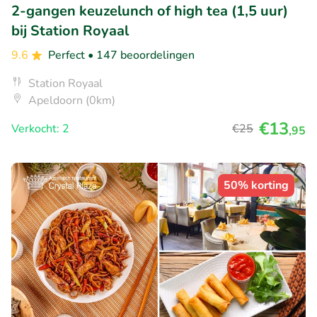
2-gangen keuzelunch of high tea (1,5 uur)
bij Station Royaal
9.6
Perfect
• 147 beoordelingen
Station Royaal
Apeldoorn (0km)
€13
Verkocht: 2
€25
,95
50% korting