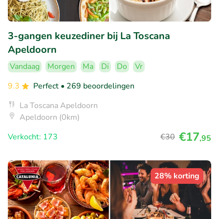
3-gangen keuzediner bij La Toscana
Apeldoorn
Vandaag
Morgen
Ma
Di
Do
Vr
9.3
Perfect
• 269 beoordelingen
La Toscana Apeldoorn
Apeldoorn (0km)
€17
Verkocht: 173
€30
,95
28% korting