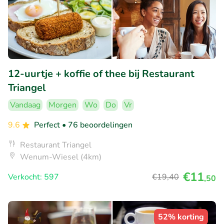
12-uurtje + koffie of thee bij Restaurant
Triangel
Vandaag
Morgen
Wo
Do
Vr
9.6
Perfect
• 76 beoordelingen
Restaurant Triangel
Wenum-Wiesel (4km)
€11
Verkocht: 597
€19
,40
,50
52% korting