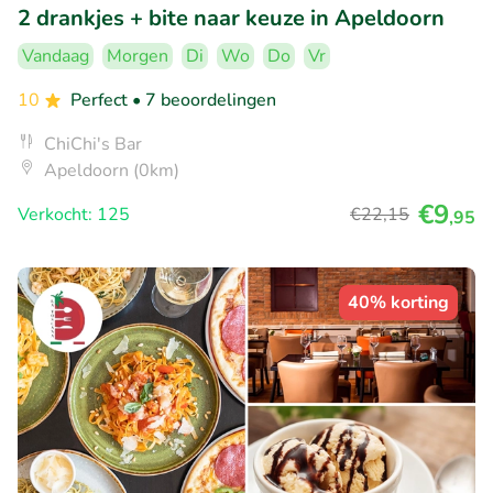
2 drankjes + bite naar keuze in Apeldoorn
Vandaag
Morgen
Di
Wo
Do
Vr
10
Perfect
• 7 beoordelingen
ChiChi's Bar
Apeldoorn (0km)
€9
Verkocht: 125
€22
,15
,95
40% korting