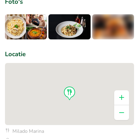
Foto's
+1
Locatie
Milado Marina