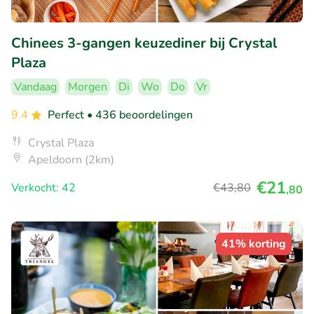
Chinees 3-gangen keuzediner bij Crystal
Plaza
Vandaag
Morgen
Di
Wo
Do
Vr
9.4
Perfect
• 436 beoordelingen
Crystal Plaza
Apeldoorn (2km)
€21
Verkocht: 42
€43
,80
,80
41% korting