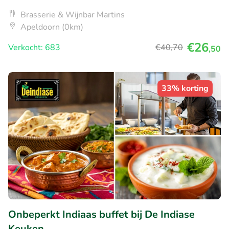
Brasserie & Wijnbar Martins
Apeldoorn (0km)
€26
Verkocht: 683
€40
,70
,50
33% korting
Onbeperkt Indiaas buffet bij De Indiase
Keuken