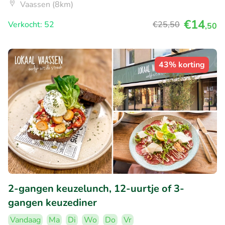
Vaassen (8km)
€14
Verkocht: 52
€25
,50
,50
43% korting
2-gangen keuzelunch, 12-uurtje of 3-
gangen keuzediner
Vandaag
Ma
Di
Wo
Do
Vr