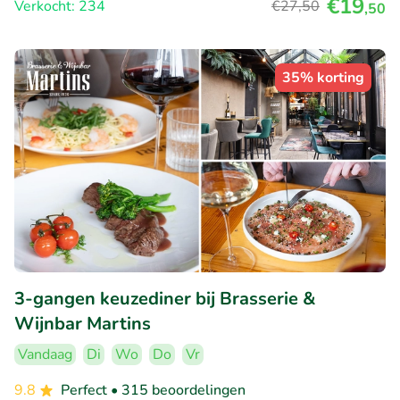
€19
Verkocht: 234
€27
,50
,50
35% korting
3-gangen keuzediner bij Brasserie &
Wijnbar Martins
Vandaag
Di
Wo
Do
Vr
9.8
Perfect
• 315 beoordelingen