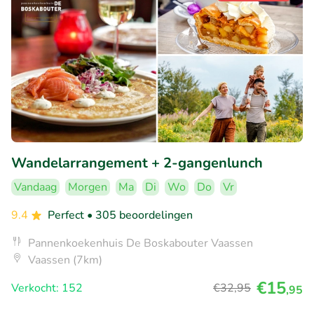
Wandelarrangement + 2-gangenlunch
Vandaag
Morgen
Ma
Di
Wo
Do
Vr
9.4
Perfect
• 305 beoordelingen
Pannenkoekenhuis De Boskabouter Vaassen
Vaassen (7km)
€15
Verkocht: 152
€32
,95
,95