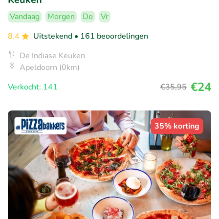
Vandaag
Morgen
Do
Vr
8.4
Uitstekend
• 161 beoordelingen
De Indiase Keuken
Apeldoorn (0km)
€24
Verkocht: 141
€35
,95
35% korting