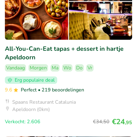
All-You-Can-Eat tapas + dessert in hartje
Apeldoorn
Vandaag
Morgen
Ma
Wo
Do
Vr
Erg populaire deal
9.6
Perfect
• 219 beoordelingen
Spaans Restaurant Catalunia
Apeldoorn (0km)
€24
Verkocht: 2.606
€34
,50
,95