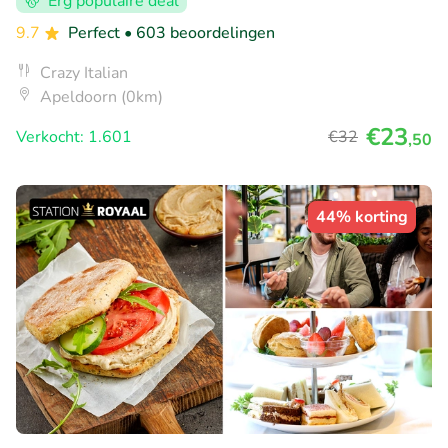
Erg populaire deal
9.7
Perfect
• 603 beoordelingen
Crazy Italian
Apeldoorn (0km)
€23
Verkocht: 1.601
€32
,50
44% korting