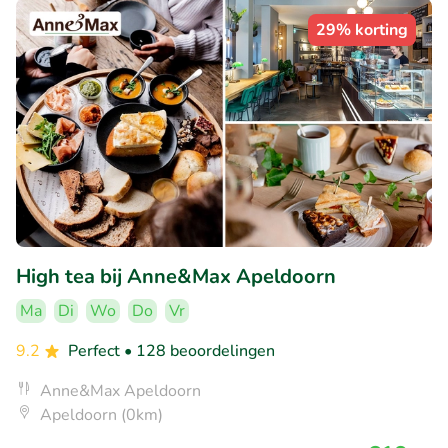
29% korting
High tea bij Anne&Max Apeldoorn
Ma
Di
Wo
Do
Vr
9.2
Perfect
• 128 beoordelingen
Anne&Max Apeldoorn
Apeldoorn (0km)