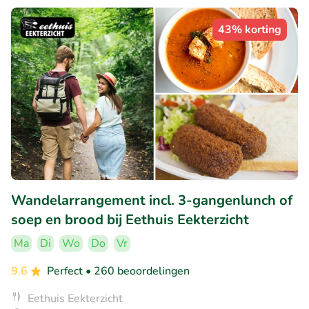
43% korting
Wandelarrangement incl. 3-gangenlunch of
soep en brood bij Eethuis Eekterzicht
Ma
Di
Wo
Do
Vr
9.6
Perfect
• 260 beoordelingen
Eethuis Eekterzicht