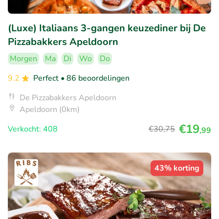
(Luxe) Italiaans 3-gangen keuzediner bij De
Pizzabakkers Apeldoorn
Morgen
Ma
Di
Wo
Do
9.2
Perfect
• 86 beoordelingen
De Pizzabakkers Apeldoorn
Apeldoorn (0km)
€19
Verkocht: 408
€30
,75
,99
43% korting