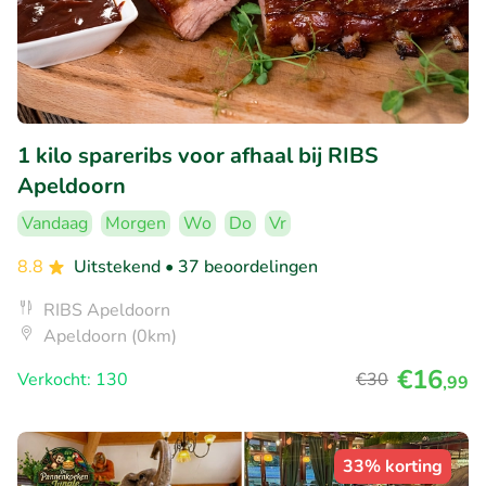
1 kilo spareribs voor afhaal bij RIBS
Apeldoorn
Vandaag
Morgen
Wo
Do
Vr
8.8
Uitstekend
• 37 beoordelingen
RIBS Apeldoorn
Apeldoorn (0km)
€16
Verkocht: 130
€30
,99
33% korting