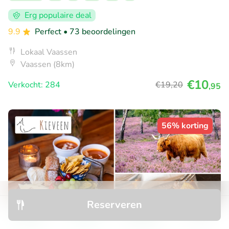
Erg populaire deal
9.9
Perfect
• 73 beoordelingen
Lokaal Vaassen
Vaassen (8km)
€10
Verkocht: 284
€19
,20
,95
56% korting
Reserveren
Ontdek
Zoeken
Boekingen
Menu