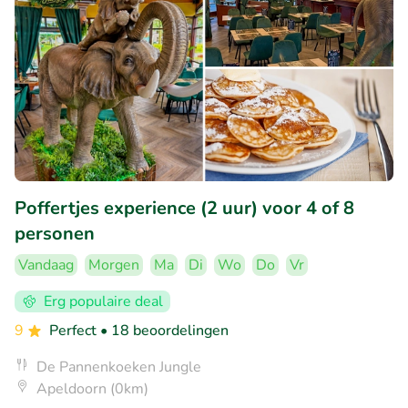
Poffertjes experience (2 uur) voor 4 of 8
personen
Vandaag
Morgen
Ma
Di
Wo
Do
Vr
Erg populaire deal
9
Perfect
• 18 beoordelingen
De Pannenkoeken Jungle
Apeldoorn (0km)