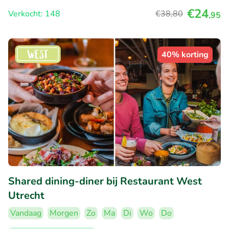
€24
Verkocht: 148
€38
,80
,95
40% korting
Shared dining-diner bij Restaurant West
Utrecht
Vandaag
Morgen
Zo
Ma
Di
Wo
Do