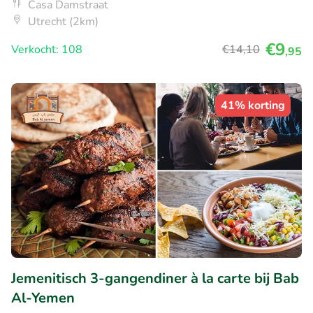
Casa Damstraat
Utrecht (2km)
€9
Verkocht: 108
€14
,10
,95
41% korting
Jemenitisch 3-gangendiner à la carte bij Bab
Al-Yemen