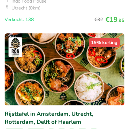
Indo Food House
Utrecht (0km)
€19
Verkocht: 138
€32
,95
19% korting
Rijsttafel in Amsterdam, Utrecht,
Rotterdam, Delft of Haarlem