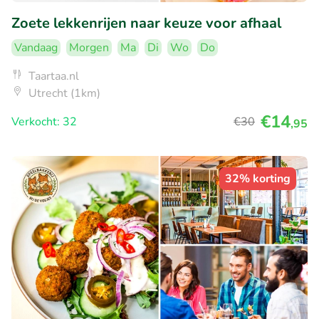
Zoete lekkenrijen naar keuze voor afhaal
Vandaag
Morgen
Ma
Di
Wo
Do
Taartaa.nl
Utrecht (1km)
€14
Verkocht: 32
€30
,95
32% korting