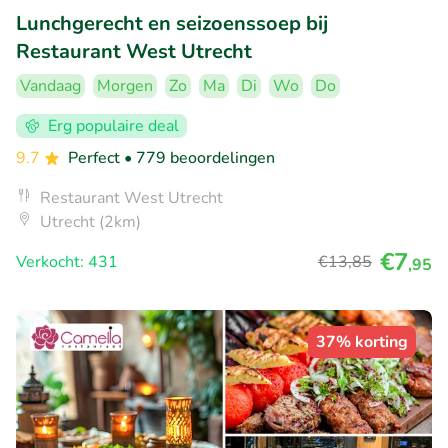
Lunchgerecht en seizoenssoep bij
Restaurant West Utrecht
Vandaag
Morgen
Zo
Ma
Di
Wo
Do
Erg populaire deal
9.7
Perfect
• 779 beoordelingen
Restaurant West Utrecht
Utrecht (2km)
€7
Verkocht: 431
€13
,85
,95
37% korting