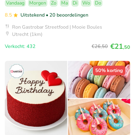
Vandaag
Morgen
Zo
Ma
Di
Wo
Do
8.5
Uitstekend
• 20 beoordelingen
Ron Gastrobar Streetfood | Mooie Boules
Utrecht (1km)
€21
Verkocht: 432
€26
,50
,50
50% korting