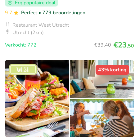
Erg populaire deal
9.7
Perfect
• 779 beoordelingen
Restaurant West Utrecht
Utrecht (2km)
€23
Verkocht: 772
€39
,40
,50
43% korting