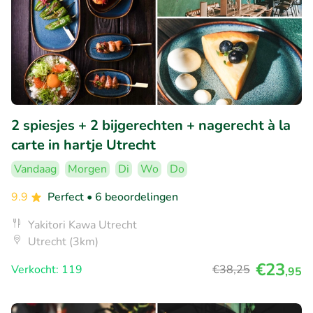
2 spiesjes + 2 bijgerechten + nagerecht à la
carte in hartje Utrecht
Vandaag
Morgen
Di
Wo
Do
9.9
Perfect
• 6 beoordelingen
Yakitori Kawa Utrecht
Utrecht (3km)
€23
Verkocht: 119
€38
,25
,95