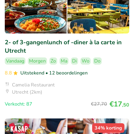
2- of 3-gangenlunch of -diner à la carte in
Utrecht
Vandaag
Morgen
Zo
Ma
Di
Wo
Do
8.8
Uitstekend
• 12 beoordelingen
Camelia Restaurant
Utrecht (2km)
€17
Verkocht: 87
€27
,70
,50
34% korting