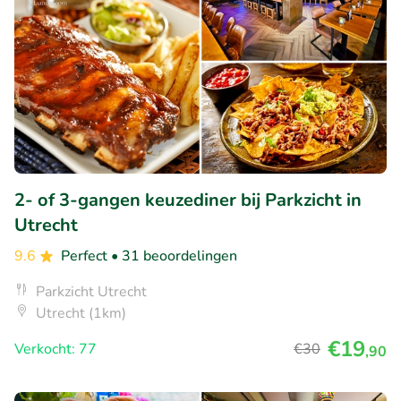
2- of 3-gangen keuzediner bij Parkzicht in
Utrecht
9.6
Perfect
• 31 beoordelingen
Parkzicht Utrecht
Utrecht (1km)
€19
Verkocht: 77
€30
,90