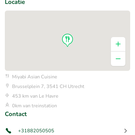
Locatie
Miyabi Asian Cuisine
Brusselplein 7, 3541 CH Utrecht
453 km van Le Havre
0km van treinstation
Contact
+31882050505