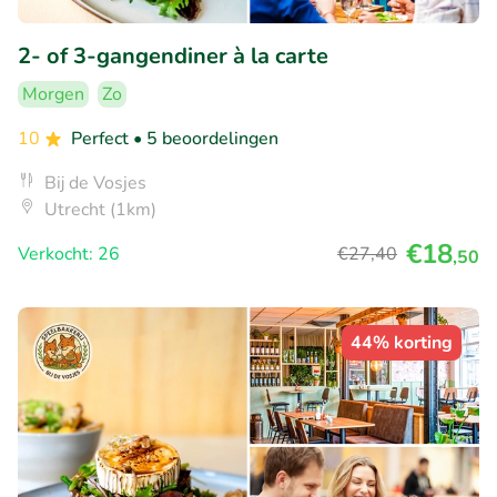
2- of 3-gangendiner à la carte
Morgen
Zo
10
Perfect
• 5 beoordelingen
Bij de Vosjes
Utrecht (1km)
€18
Verkocht: 26
€27
,40
,50
44% korting