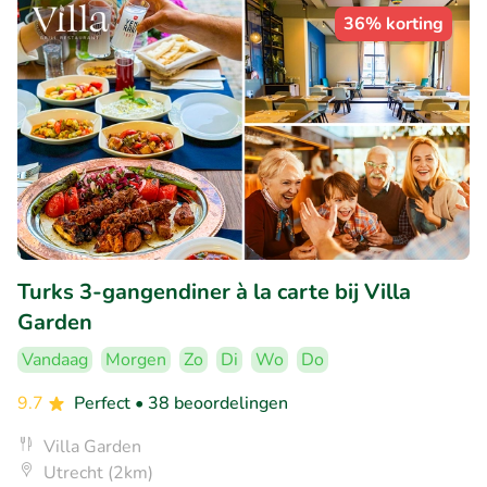
36% korting
Turks 3-gangendiner à la carte bij Villa
Garden
Vandaag
Morgen
Zo
Di
Wo
Do
9.7
Perfect
• 38 beoordelingen
Villa Garden
Utrecht (2km)