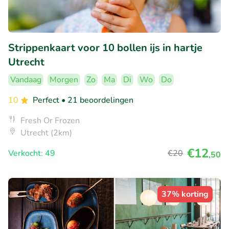
Strippenkaart voor 10 bollen ijs in hartje
Utrecht
Vandaag
Morgen
Zo
Ma
Di
Wo
Do
10
Perfect
• 21 beoordelingen
Fresh Or Frozen
Utrecht (2km)
€12
Verkocht: 49
€20
,50
37% korting