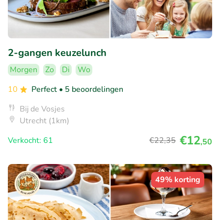
2-gangen keuzelunch
Morgen
Zo
Di
Wo
10
Perfect
• 5 beoordelingen
Bij de Vosjes
Utrecht (1km)
€12
Verkocht: 61
€22
,35
,50
49% korting