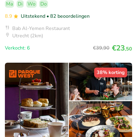
Ma
Di
Wo
Do
8.9
Uitstekend
• 82 beoordelingen
Bab Al-Yemen Restaurant
Utrecht (2km)
€23
Verkocht: 6
€39
,90
,50
38% korting