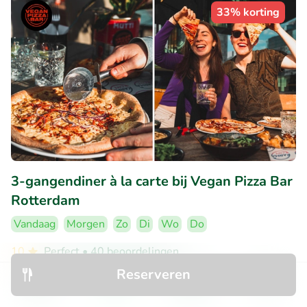
33% korting
3-gangendiner à la carte bij Vegan Pizza Bar
Rotterdam
Vandaag
Morgen
Zo
Di
Wo
Do
10
Perfect
• 40 beoordelingen
Reserveren
Vegan Pizza Bar Rotterdam
Ontdek
Zoeken
Boekingen
Menu
Utrecht (3km)