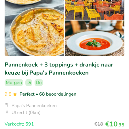
Pannenkoek + 3 toppings + drankje naar
keuze bij Papa's Pannenkoeken
Morgen
Di
Do
9.8
Perfect
• 68 beoordelingen
Papa's Pannenkoeken
Utrecht (0km)
€10
Verkocht: 591
€18
,95