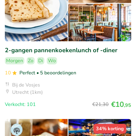
2-gangen pannenkoekenlunch of -diner
Morgen
Zo
Di
Wo
10
Perfect
• 5 beoordelingen
Bij de Vosjes
Utrecht (1km)
€10
Verkocht: 101
€21
,30
,95
34% korting