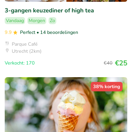
3-gangen keuzediner of high tea
Vandaag
Morgen
Zo
9.9
Perfect
• 14 beoordelingen
Parque Café
Utrecht (2km)
€25
Verkocht: 170
€40
38% korting