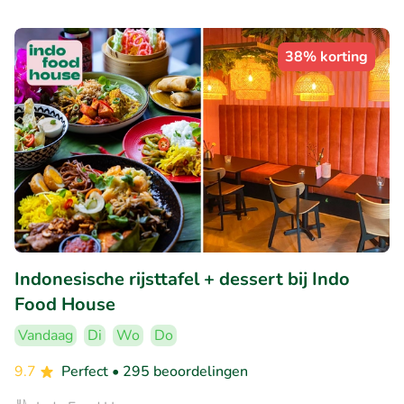
38% korting
Indonesische rijsttafel + dessert bij Indo
Food House
Vandaag
Di
Wo
Do
9.7
Perfect
• 295 beoordelingen