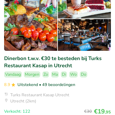
Dinerbon t.w.v. €30 te besteden bij Turks
Restaurant Kasap in Utrecht
Vandaag
Morgen
Zo
Ma
Di
Wo
Do
8.9
Uitstekend
• 49 beoordelingen
Turks Restaurant Kasap Utrecht
Utrecht (2km)
€19
Verkocht: 122
€30
,95