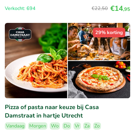
€14
Verkocht: 694
€22
,50
,95
29% korting
Pizza of pasta naar keuze bij Casa
Damstraat in hartje Utrecht
Vandaag
Morgen
Wo
Do
Vr
Za
Zo