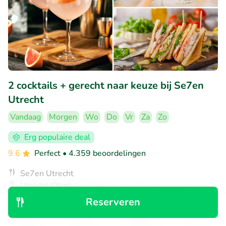
2 cocktails + gerecht naar keuze bij Se7en
Utrecht
Vandaag
Morgen
Wo
Do
Vr
Za
Zo
Erg populaire deal
9.6
Perfect
• 4.359 beoordelingen
Se7en Utrecht
Utrecht (0km)
Reserveren
€14
Verkocht: 680
€25
,30
,99
Ontdek
Zoeken
Boekingen
Menu