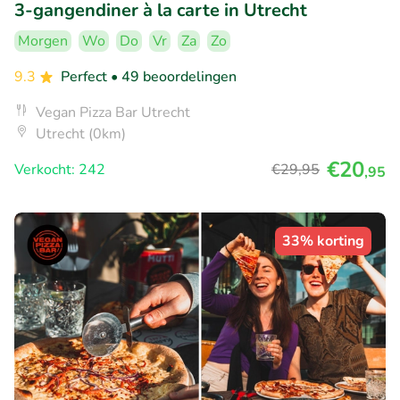
3-gangendiner à la carte in Utrecht
Morgen
Wo
Do
Vr
Za
Zo
9.3
Perfect
• 49 beoordelingen
Vegan Pizza Bar Utrecht
Utrecht (0km)
€20
Verkocht: 242
€29
,95
,95
33% korting