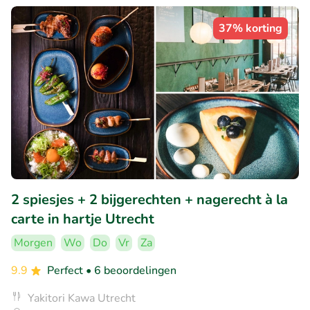
37% korting
2 spiesjes + 2 bijgerechten + nagerecht à la
carte in hartje Utrecht
Morgen
Wo
Do
Vr
Za
9.9
Perfect
• 6 beoordelingen
Yakitori Kawa Utrecht