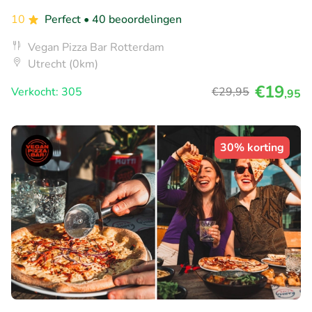
10
Perfect
• 40 beoordelingen
Vegan Pizza Bar Rotterdam
Utrecht (0km)
€19
Verkocht: 305
€29
,95
,95
30% korting