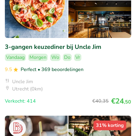
3-gangen keuzediner bij Uncle Jim
Vandaag
Morgen
Wo
Do
Vr
9.5
Perfect
• 369 beoordelingen
Uncle Jim
Utrecht (0km)
€24
Verkocht: 414
€40
,35
,50
31% korting