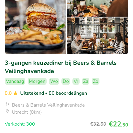
3-gangen keuzediner bij Beers & Barrels
Veilinghavenkade
Vandaag
Morgen
Wo
Do
Vr
Za
Zo
8.8
Uitstekend
• 80 beoordelingen
Beers & Barrels Veilinghavenkade
Utrecht (0km)
€22
Verkocht: 300
€32
,60
,50