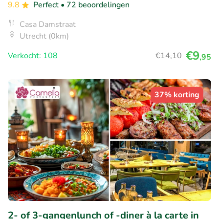
9.8
Perfect
• 72 beoordelingen
Casa Damstraat
Utrecht (0km)
€9
Verkocht: 108
€14
,10
,95
37% korting
2- of 3-gangenlunch of -diner à la carte in