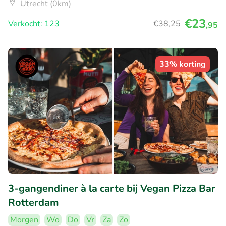
Utrecht (0km)
€23
Verkocht: 123
€38
,25
,95
33% korting
3-gangendiner à la carte bij Vegan Pizza Bar
Rotterdam
Morgen
Wo
Do
Vr
Za
Zo