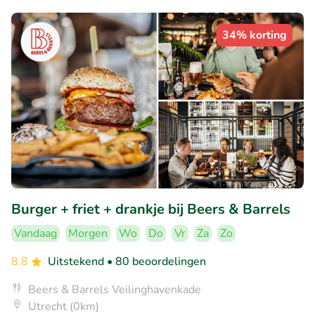
34% korting
Burger + friet + drankje bij Beers & Barrels
Vandaag
Morgen
Wo
Do
Vr
Za
Zo
8.8
Uitstekend
• 80 beoordelingen
Beers & Barrels Veilinghavenkade
Utrecht (0km)