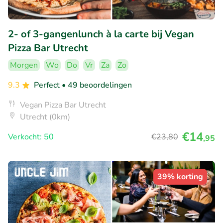
2- of 3-gangenlunch à la carte bij Vegan
Pizza Bar Utrecht
Morgen
Wo
Do
Vr
Za
Zo
9.3
Perfect
• 49 beoordelingen
Vegan Pizza Bar Utrecht
Utrecht (0km)
€14
Verkocht: 50
€23
,80
,95
39% korting