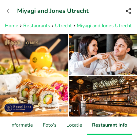
+31882050505
Miyagi and Jones Utrecht
Bereikbaar tot 23:00 uur
Home
Restaurants
Utrecht
Miyagi and Jones Utrecht
d
Informatie
Foto's
Locatie
Restaurant Info