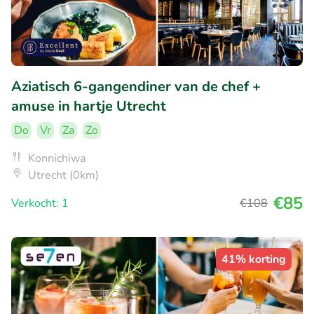
Aziatisch 6-gangendiner van de chef +
amuse in hartje Utrecht
Do
Vr
Za
Zo
Konnichiwa
Utrecht (0km)
€85
Verkocht: 1
€108
41% korting