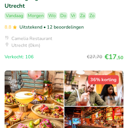
Utrecht
Vandaag
Morgen
Wo
Do
Vr
Za
Zo
8.8
Uitstekend
• 12 beoordelingen
Camelia Restaurant
Utrecht (0km)
€17
Verkocht: 106
€27
,70
,50
36% korting