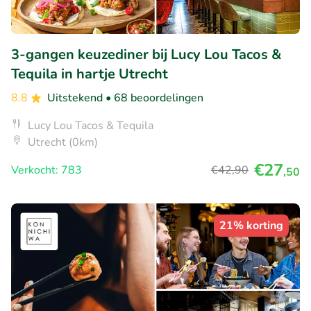
3-gangen keuzediner bij Lucy Lou Tacos &
Tequila in hartje Utrecht
8.8
Uitstekend
• 68 beoordelingen
Lucy Lou Tacos & Tequila
Utrecht (0km)
€27
Verkocht: 783
€42
,90
,50
21% korting