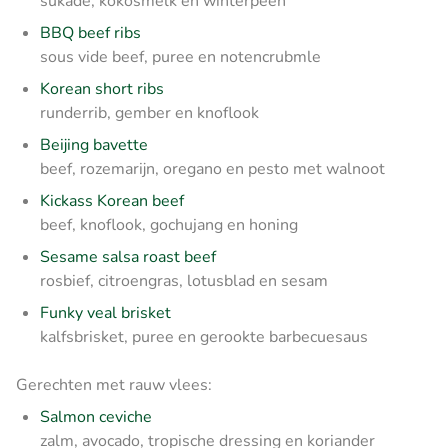
sukade, kokosmelk en winterpeen
BBQ beef ribs
sous vide beef, puree en notencrubmle
Korean short ribs
runderrib, gember en knoflook
Beijing bavette
beef, rozemarijn, oregano en pesto met walnoot
Kickass Korean beef
beef, knoflook, gochujang en honing
Sesame salsa roast beef
rosbief, citroengras, lotusblad en sesam
Funky veal brisket
kalfsbrisket, puree en gerookte barbecuesaus
Gerechten met rauw vlees:
Salmon ceviche
zalm, avocado, tropische dressing en koriander