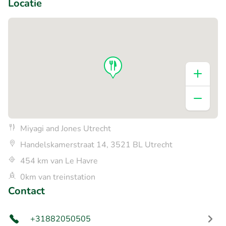
Locatie
Miyagi and Jones Utrecht
Handelskamerstraat 14, 3521 BL Utrecht
454 km van Le Havre
0km van treinstation
Contact
+31882050505