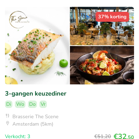
37% korting
3-gangen keuzediner
Di
Wo
Do
Vr
Brasserie The Scene
Amsterdam (5km)
€32
Verkocht: 3
€51
,20
,50