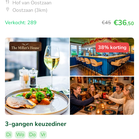
Hof van Oostzaan
Oostzaan (3km)
€36
Verkocht: 289
€45
,50
38% korting
3-gangen keuzediner
Di
Wo
Do
Vr