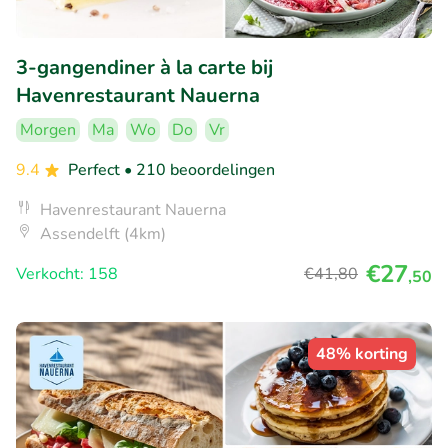
3-gangendiner à la carte bij
Havenrestaurant Nauerna
Morgen
Ma
Wo
Do
Vr
9.4
Perfect
• 210 beoordelingen
Havenrestaurant Nauerna
Assendelft (4km)
€27
Verkocht: 158
€41
,80
,50
48% korting