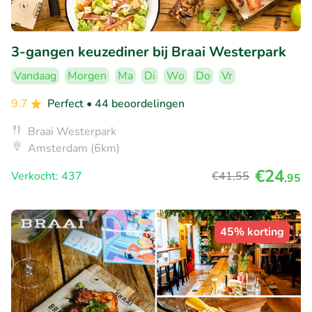
3-gangen keuzediner bij Braai Westerpark
Vandaag
Morgen
Ma
Di
Wo
Do
Vr
9.7
Perfect
• 44 beoordelingen
Braai Westerpark
Amsterdam (6km)
€24
Verkocht: 437
€41
,55
,95
45% korting