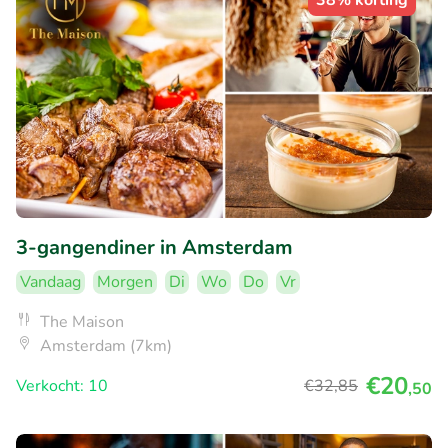
38% korting
3-gangendiner in Amsterdam
Vandaag
Morgen
Di
Wo
Do
Vr
The Maison
Amsterdam (7km)
€20
Verkocht: 10
€32
,85
,50