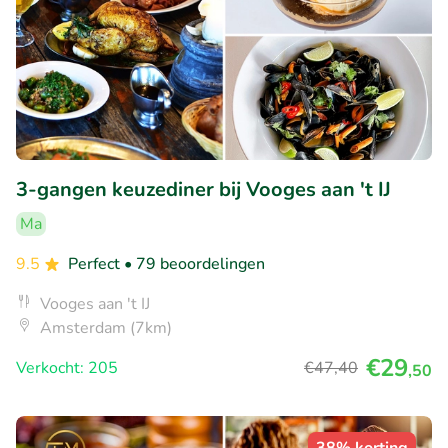
3-gangen keuzediner bij Vooges aan 't IJ
Ma
9.5
Perfect
• 79 beoordelingen
Vooges aan 't IJ
Amsterdam (7km)
€29
Verkocht: 205
€47
,40
,50