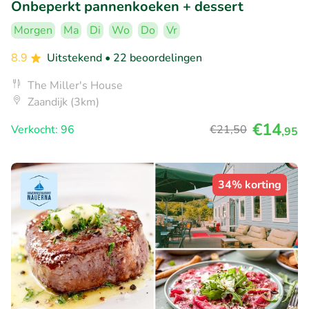
Onbeperkt pannenkoeken + dessert
Morgen
Ma
Di
Wo
Do
Vr
8.9
Uitstekend
• 22 beoordelingen
The Miller's House
Zaandijk (3km)
€14
Verkocht: 96
€21
,50
,95
34% korting