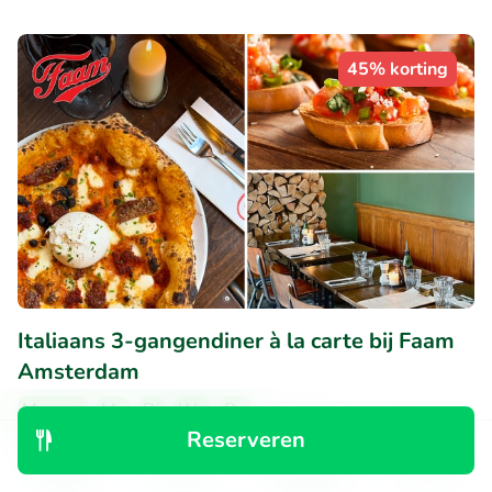
45% korting
Italiaans 3-gangendiner à la carte bij Faam
Amsterdam
Morgen
Ma
Di
Wo
Do
Reserveren
9.8
Perfect
• 86 beoordelingen
Ontdek
Zoeken
Boekingen
Menu