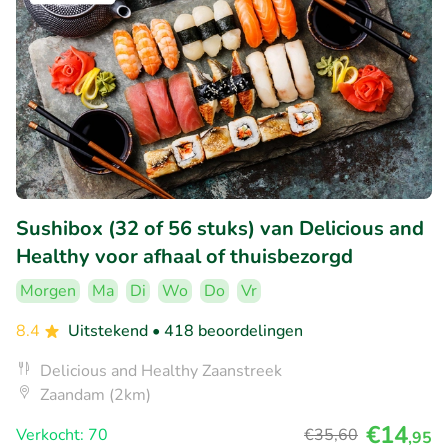
Sushibox (32 of 56 stuks) van Delicious and
Healthy voor afhaal of thuisbezorgd
Morgen
Ma
Di
Wo
Do
Vr
8.4
Uitstekend
• 418 beoordelingen
Delicious and Healthy Zaanstreek
Zaandam (2km)
€14
Verkocht: 70
€35
,60
,95