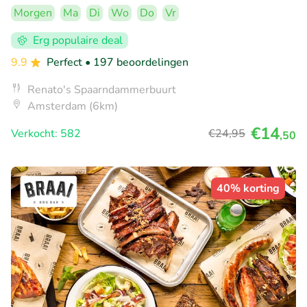
Morgen
Ma
Di
Wo
Do
Vr
Erg populaire deal
9.9
Perfect
• 197 beoordelingen
Renato's Spaarndammerbuurt
Amsterdam (6km)
€14
Verkocht: 582
€24
,95
,50
40% korting