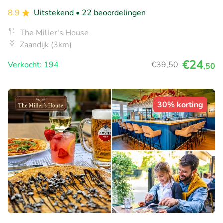
8.9
Uitstekend
• 22 beoordelingen
The Miller's House
Zaandijk (3km)
€24
Verkocht: 194
€39
,50
,50
30% korting