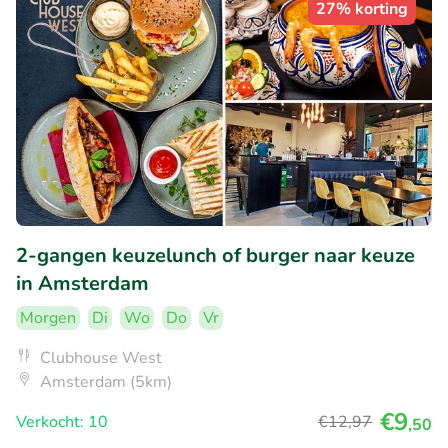
27% korting
2-gangen keuzelunch of burger naar keuze
in Amsterdam
Morgen
Di
Wo
Do
Vr
Clubhouse West
Amsterdam (5km)
€9
Verkocht: 10
€12
,97
,50