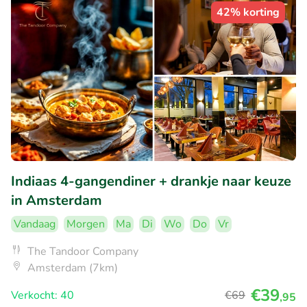
42% korting
Indiaas 4-gangendiner + drankje naar keuze
in Amsterdam
Vandaag
Morgen
Ma
Di
Wo
Do
Vr
The Tandoor Company
Amsterdam (7km)
€39
Verkocht: 40
€69
,95