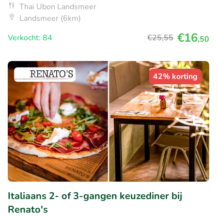
Thai Ubon Landsmeer
Landsmeer (6km)
€16
Verkocht: 84
€25
,55
,50
42% korting
Italiaans 2- of 3-gangen keuzediner bij
Renato's