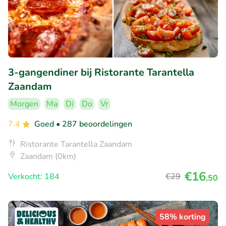
3-gangendiner bij Ristorante Tarantella
Zaandam
Morgen
Ma
Di
Do
Vr
7.4
Goed
• 287 beoordelingen
Ristorante Tarantella Zaandam
Zaandam (0km)
€16
Verkocht: 184
€29
,50
58% korting