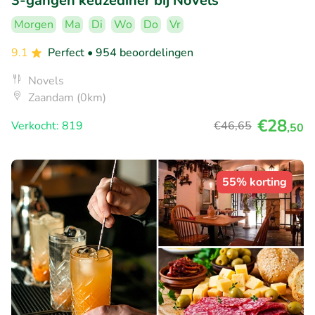
3-gangen keuzediner bij Novels
Morgen
Ma
Di
Wo
Do
Vr
9.1
Perfect
• 954 beoordelingen
Novels
Zaandam (0km)
€28
Verkocht: 819
€46
,65
,50
55% korting