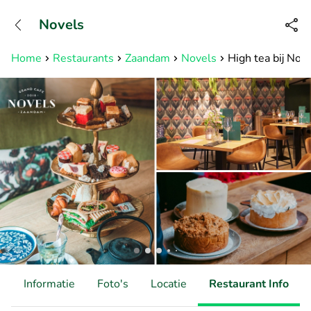
+31882050505
Novels
Bereikbaar tot 23:00 uur
Home
Restaurants
Zaandam
Novels
High tea bij Nov
d
Informatie
Foto's
Locatie
Restaurant Info