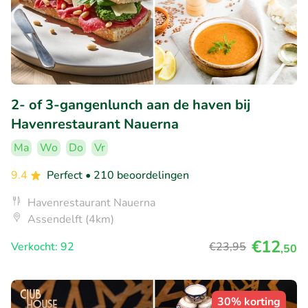
2- of 3-gangenlunch aan de haven bij
Havenrestaurant Nauerna
Ma
Wo
Do
Vr
9.4
Perfect
• 210 beoordelingen
Havenrestaurant Nauerna
Assendelft (4km)
€12
Verkocht: 92
€23
,95
,50
30% korting