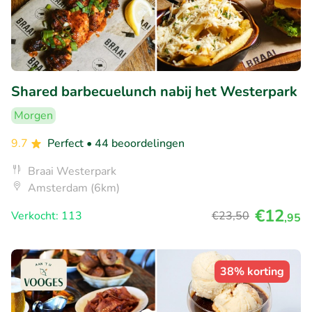
Shared barbecuelunch nabij het Westerpark
Morgen
9.7
Perfect
• 44 beoordelingen
Braai Westerpark
Amsterdam (6km)
€12
Verkocht: 113
€23
,50
,95
38% korting