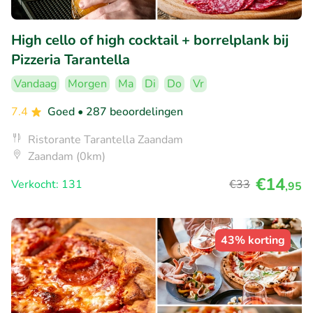
High cello of high cocktail + borrelplank bij
Pizzeria Tarantella
Vandaag
Morgen
Ma
Di
Do
Vr
7.4
Goed
• 287 beoordelingen
Ristorante Tarantella Zaandam
Zaandam (0km)
€14
Verkocht: 131
€33
,95
43% korting