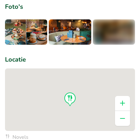
Foto's
+3
Locatie
Novels