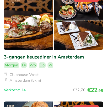
3-gangen keuzediner in Amsterdam
Morgen
Di
Wo
Do
Vr
Clubhouse West
Amsterdam (5km)
€22
Verkocht: 14
€32
,70
,95