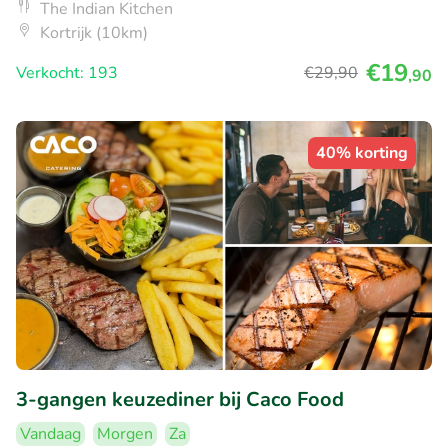
The Indian Kitchen
Kortrijk (10km)
€19
Verkocht: 193
€29
,90
,90
40% korting
3-gangen keuzediner bij Caco Food
Vandaag
Morgen
Za