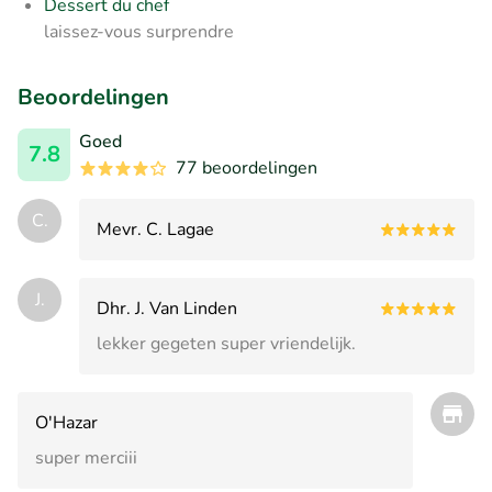
Dessert du chef
laissez-vous surprendre
Beoordelingen
Goed
7.8
77 beoordelingen
C.
Mevr. C. Lagae
J.
Dhr. J. Van Linden
lekker gegeten super vriendelijk.
O'Hazar
super merciii