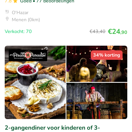
7.8
Goed
• 77 beoordelingen
O'Hazar
Menen (0km)
€24
Verkocht: 70
€43
,40
,90
34% korting
2-gangendiner voor kinderen of 3-