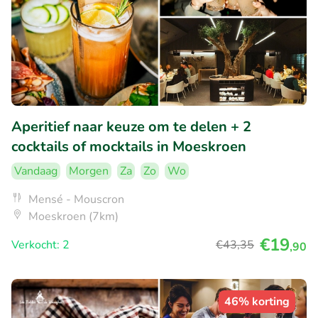
Aperitief naar keuze om te delen + 2
cocktails of mocktails in Moeskroen
Vandaag
Morgen
Za
Zo
Wo
Mensé - Mouscron
Moeskroen (7km)
€19
Verkocht: 2
€43
,35
,90
46% korting