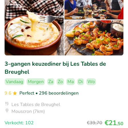
3-gangen keuzediner bij Les Tables de
Breughel
Vandaag
Morgen
Za
Zo
Ma
Di
Wo
9.6
Perfect
• 296 beoordelingen
Les Tables de Breughel
Mouscron (7km)
€21
Verkocht: 102
€39
,70
,50