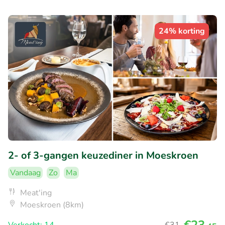
24% korting
2- of 3-gangen keuzediner in Moeskroen
Vandaag
Zo
Ma
Meat'ing
Moeskroen (8km)