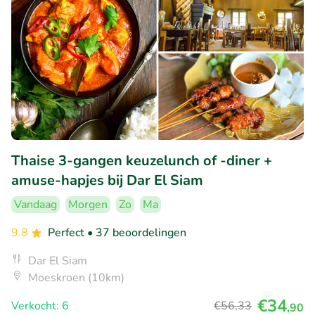
Thaise 3-gangen keuzelunch of -diner +
amuse-hapjes bij Dar El Siam
Vandaag
Morgen
Zo
Ma
9.8
Perfect
• 37 beoordelingen
Dar El Siam
Moeskroen (10km)
€34
Verkocht: 6
€56
,33
,90