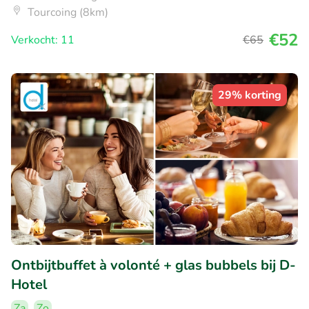
Tourcoing (8km)
€52
Verkocht: 11
€65
29% korting
Ontbijtbuffet à volonté + glas bubbels bij D-
Hotel
Za
Zo