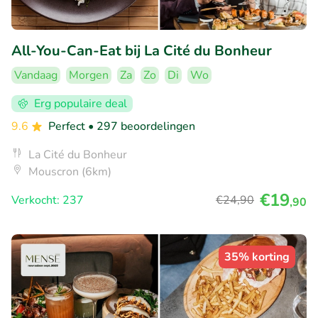
All-You-Can-Eat bij La Cité du Bonheur
Vandaag
Morgen
Za
Zo
Di
Wo
Erg populaire deal
9.6
Perfect
• 297 beoordelingen
La Cité du Bonheur
Mouscron (6km)
€19
Verkocht: 237
€24
,90
,90
35% korting