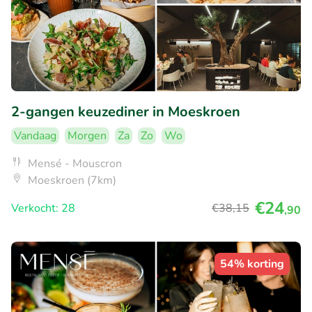
2-gangen keuzediner in Moeskroen
Vandaag
Morgen
Za
Zo
Wo
Mensé - Mouscron
Moeskroen (7km)
€24
Verkocht: 28
€38
,15
,90
54% korting