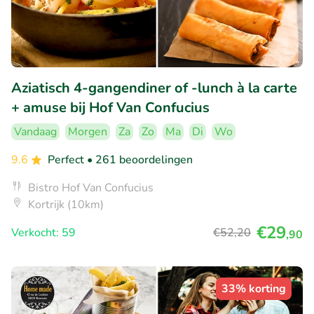
Aziatisch 4-gangendiner of -lunch à la carte
+ amuse bij Hof Van Confucius
Vandaag
Morgen
Za
Zo
Ma
Di
Wo
9.6
Perfect
• 261 beoordelingen
Bistro Hof Van Confucius
Kortrijk (10km)
€29
Verkocht: 59
€52
,20
,90
33% korting