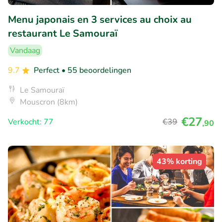
Menu japonais en 3 services au choix au
restaurant Le Samouraï
Vandaag
9.7
Perfect
• 55 beoordelingen
Le Samouraï
Mouscron (8km)
€27
Verkocht: 77
€39
,90
43% korting