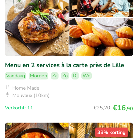
Menu en 2 services à la carte près de Lille
Vandaag
Morgen
Za
Zo
Di
Wo
Home Made
Mouvaux (10km)
€16
Verkocht: 11
€25
,20
,90
38% korting