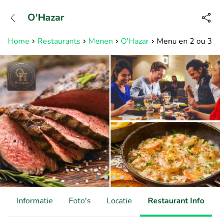
+31882050505
O'Hazar
Bereikbaar tot 23:00 uur
Home
Restaurants
Menen
O'Hazar
Menu en 2 ou 3 se
d
Informatie
Foto's
Locatie
Restaurant Info