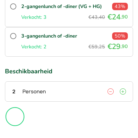
2-gangenlunch of -diner (VG + HG)
43%
€24
,90
Verkocht: 3
€43,40
3-gangenlunch of -diner
50%
€29
,90
Verkocht: 2
€59,25
Beschikbaarheid
2
Personen