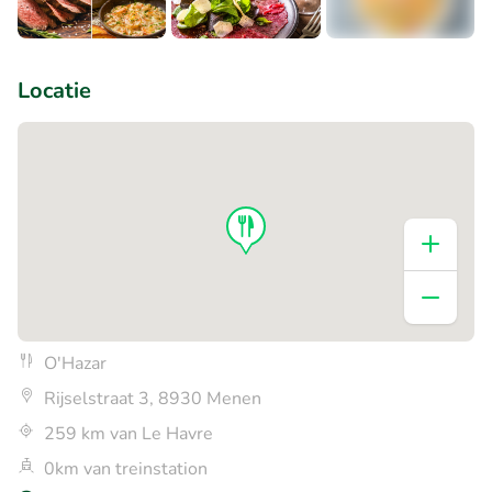
+1
Locatie
O'Hazar
Rijselstraat 3, 8930 Menen
259 km van Le Havre
0km van treinstation