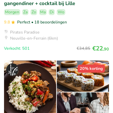
gangendiner + cocktail bij Lille
Morgen
Za
Zo
Ma
Di
Wo
9.8
Perfect
• 18 beoordelingen
Pirates Paradise
Neuville-en-Ferrain (6km)
€22
Verkocht: 501
€34
,85
,90
20% korting