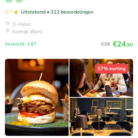
8.7
Uitstekend
• 322 beoordelingen
D-Hotel
Kortrijk (8km)
€24
Verkocht: 147
€35
,90
37% korting