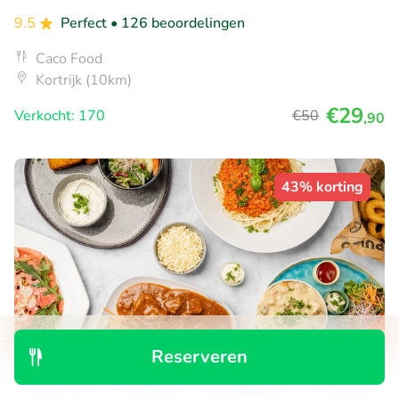
9.5
Perfect
• 126 beoordelingen
Caco Food
Kortrijk (10km)
€29
Verkocht: 170
€50
,90
43% korting
Reserveren
Ontdek
Zoeken
Boekingen
Menu