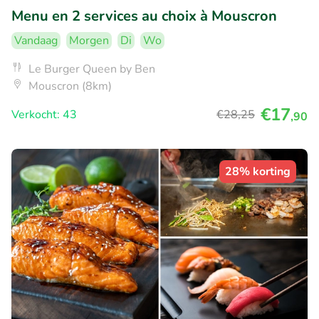
Menu en 2 services au choix à Mouscron
Vandaag
Morgen
Di
Wo
Le Burger Queen by Ben
Mouscron (8km)
€17
Verkocht: 43
€28
,25
,90
28% korting