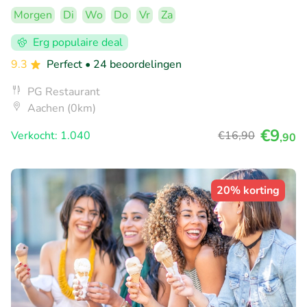
Morgen
Di
Wo
Do
Vr
Za
Erg populaire deal
9.3
Perfect
• 24 beoordelingen
PG Restaurant
Aachen (0km)
€9
Verkocht: 1.040
€16
,90
,90
20% korting