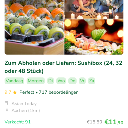
Zum Abholen oder Liefern: Sushibox (24, 32
oder 48 Stück)
Vandaag
Morgen
Di
Wo
Do
Vr
Za
9.7
Perfect
• 717 beoordelingen
Asian Today
Aachen (1km)
€11
Verkocht: 91
€15
,50
,90