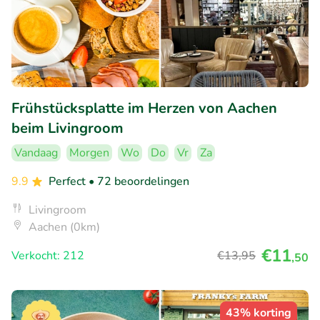
Frühstücksplatte im Herzen von Aachen
beim Livingroom
Vandaag
Morgen
Wo
Do
Vr
Za
9.9
Perfect
• 72 beoordelingen
Livingroom
Aachen (0km)
€11
Verkocht: 212
€13
,95
,50
43% korting