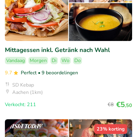
Mittagessen inkl. Getränk nach Wahl
Vandaag
Morgen
Di
Wo
Do
9.7
Perfect
• 9 beoordelingen
SD Kebap
Aachen (1km)
€5
Verkocht: 211
€8
,50
23% korting