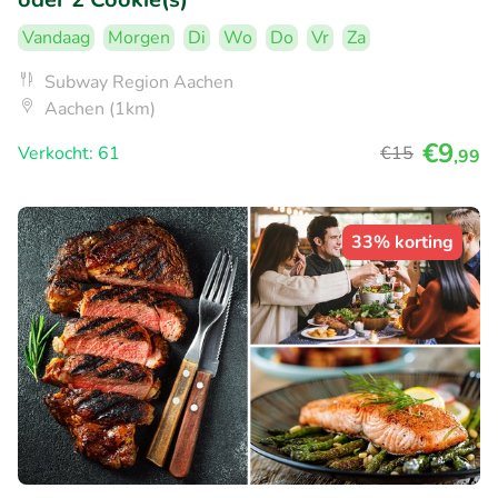
Vandaag
Morgen
Di
Wo
Do
Vr
Za
Subway Region Aachen
Aachen (1km)
€9
Verkocht: 61
€15
,99
33% korting