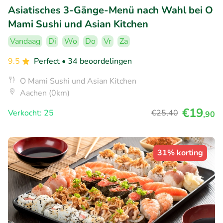
Asiatisches 3-Gänge-Menü nach Wahl bei O
Mami Sushi und Asian Kitchen
Vandaag
Di
Wo
Do
Vr
Za
9.5
Perfect
• 34 beoordelingen
O Mami Sushi und Asian Kitchen
Aachen (0km)
€19
Verkocht: 25
€25
,40
,90
31% korting