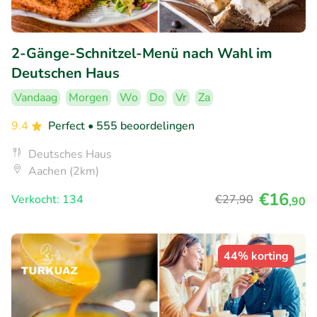
2-Gänge-Schnitzel-Menü nach Wahl im
Deutschen Haus
Vandaag
Morgen
Wo
Do
Vr
Za
9.4
Perfect
• 555 beoordelingen
Deutsches Haus
Aachen (2km)
€16
Verkocht: 134
€27
,90
,90
44% korting