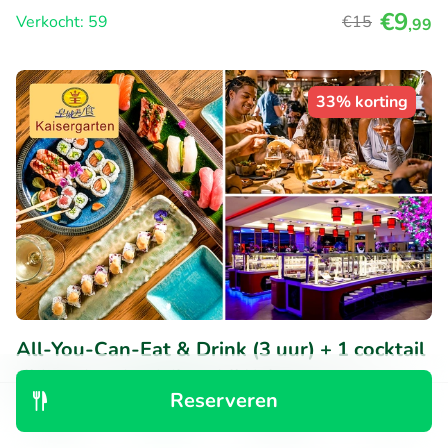
€9
Verkocht: 59
€15
,99
33% korting
All-You-Can-Eat & Drink (3 uur) + 1 cocktail
tijdens lunch of diner bij Kaisergarten
Reserveren
Vandaag
Morgen
Wo
Do
Vr
Za
Ontdek
Zoeken
Boekingen
Menu