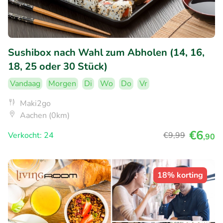
Sushibox nach Wahl zum Abholen (14, 16,
18, 25 oder 30 Stück)
Vandaag
Morgen
Di
Wo
Do
Vr
Maki2go
Aachen (0km)
€6
Verkocht: 24
€9
,99
,90
18% korting