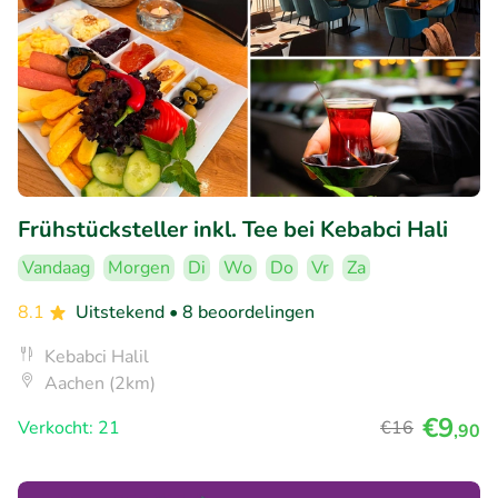
Frühstücksteller inkl. Tee bei Kebabci Hali
Vandaag
Morgen
Di
Wo
Do
Vr
Za
8.1
Uitstekend
• 8 beoordelingen
Kebabci Halil
Aachen (2km)
€9
Verkocht: 21
€16
,90