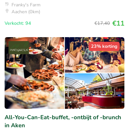
Franky's Farm
Aachen (0km)
€11
Verkocht: 94
€17
,40
23% korting
All-You-Can-Eat-buffet, -ontbijt of -brunch
in Aken