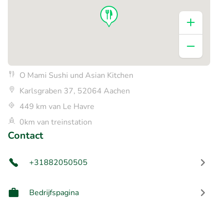
O Mami Sushi und Asian Kitchen
Karlsgraben 37, 52064 Aachen
449 km van Le Havre
0km van treinstation
Contact
+31882050505
Bedrijfspagina