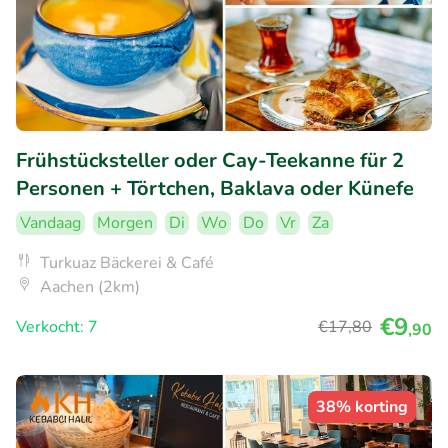
Frühstücksteller oder Cay-Teekanne für 2
Personen + Törtchen, Baklava oder Künefe
Vandaag
Morgen
Di
Wo
Do
Vr
Za
Turkuaz Bäckerei & Café
Aachen (2km)
€9
Verkocht: 7
€17
,80
,90
38% korting