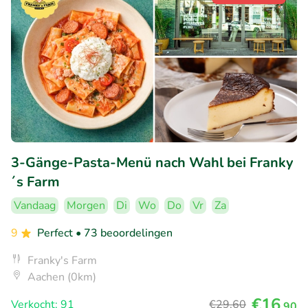
3-Gänge-Pasta-Menü nach Wahl bei Franky
´s Farm
Vandaag
Morgen
Di
Wo
Do
Vr
Za
9
Perfect
• 73 beoordelingen
Franky's Farm
Aachen (0km)
€16
Verkocht: 91
€29
,60
,90